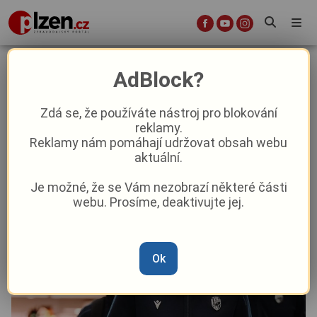
Problém pro Plzeň. Viktoria letí do
AdBlock?
Říma bez svého kapitána
Zdá se, že používáte nástroj pro blokování
reklamy.
Sport
Aktuálně
Reklamy nám pomáhají udržovat obsah webu
aktuální.
Od
Marie Osvaldová
–
22. 10. 2025
|
09:03
Je možné, že se Vám nezobrazí některé části
webu. Prosíme, deaktivujte jej.
Ok