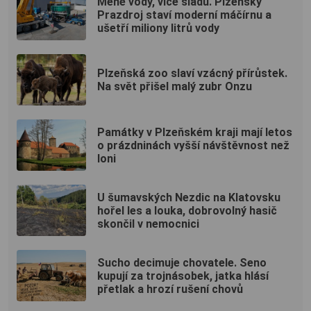
Méně vody, více sladu. Plzeňský
Prazdroj staví moderní máčírnu a
ušetří miliony litrů vody
Plzeňská zoo slaví vzácný přírůstek.
Na svět přišel malý zubr Onzu
Památky v Plzeňském kraji mají letos
o prázdninách vyšší návštěvnost než
loni
U šumavských Nezdic na Klatovsku
hořel les a louka, dobrovolný hasič
skončil v nemocnici
Sucho decimuje chovatele. Seno
kupují za trojnásobek, jatka hlásí
přetlak a hrozí rušení chovů