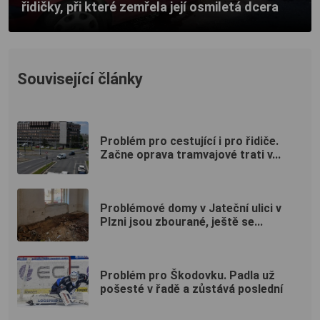
řidičky, při které zemřela její osmiletá dcera
Související články
Problém pro cestující i pro řidiče.
Začne oprava tramvajové trati v...
Problémové domy v Jateční ulici v
Plzni jsou zbourané, ještě se...
Problém pro Škodovku. Padla už
pošesté v řadě a zůstává poslední