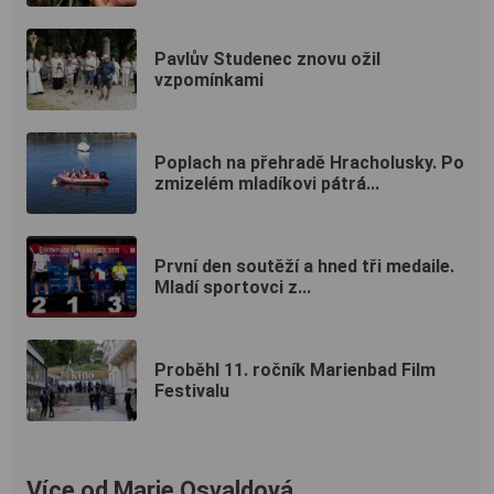
Pavlův Studenec znovu ožil
vzpomínkami
Poplach na přehradě Hracholusky. Po
zmizelém mladíkovi pátrá...
První den soutěží a hned tři medaile.
Mladí sportovci z...
Proběhl 11. ročník Marienbad Film
Festivalu
Více od Marie Osvaldová