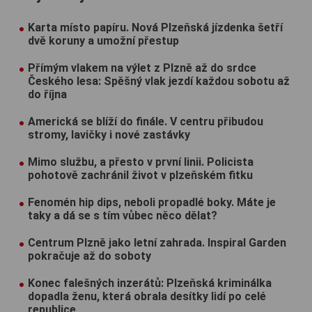
Karta místo papíru. Nová Plzeňská jízdenka šetří
dvě koruny a umožní přestup
Přímým vlakem na výlet z Plzně až do srdce
Českého lesa: Spěšný vlak jezdí každou sobotu až
do října
Americká se blíží do finále. V centru přibudou
stromy, lavičky i nové zastávky
Mimo službu, a přesto v první linii. Policista
pohotově zachránil život v plzeňském fitku
Fenomén hip dips, neboli propadlé boky. Máte je
taky a dá se s tím vůbec něco dělat?
Centrum Plzně jako letní zahrada. Inspiral Garden
pokračuje až do soboty
Konec falešných inzerátů: Plzeňská kriminálka
dopadla ženu, která obrala desítky lidí po celé
republice