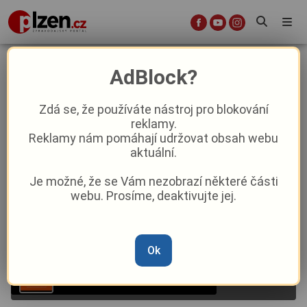
Proběhl 11. ročník Marienbad Film
AdBlock?
Festivalu
Zdá se, že používáte nástroj pro blokování
reklamy.
Aktuality
Kultura
Reklamy nám pomáhají udržovat obsah webu
aktuální.
Od
Kateřina Brtníková
–
23. 6.
|
14:00
Je možné, že se Vám nezobrazí některé části
webu. Prosíme, deaktivujte jej.
Ok