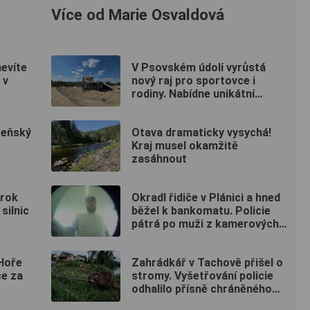
Více od Marie Osvaldová
nevíte
V Psovském údolí vyrůstá
 v
nový raj pro sportovce i
rodiny. Nabídne unikátní
pumptrack i šestimetrovou
vyhlídku
lzeňský
Otava dramaticky vysychá!
Kraj musel okamžitě
zasáhnout
 rok
Okradl řidiče v Plánici a hned
silnic
běžel k bankomatu. Policie
pátrá po muži z kamerových
záznamů
 Hoře
Zahrádkář v Tachově přišel o
ce za
stromy. Vyšetřování policie
odhalilo přísně chráněného
viníka