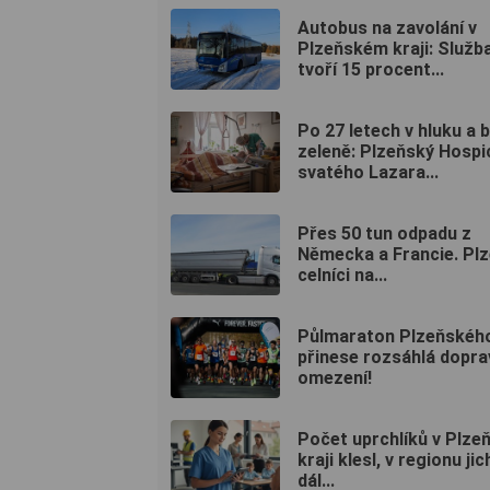
Autobus na zavolání v
Plzeňském kraji: Služb
tvoří 15 procent...
Po 27 letech v hluku a 
zeleně: Plzeňský Hospi
svatého Lazara...
Přes 50 tun odpadu z
Německa a Francie. Plz
celníci na...
Půlmaraton Plzeňského
přinese rozsáhlá dopra
omezení!
Počet uprchlíků v Plz
kraji klesl, v regionu jic
dál...