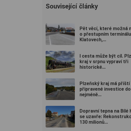
Související články
Pět věcí, které možná 
o přestupním terminálu
Klatovech,...
I cesta může být cíl. P
kraj v srpnu vypraví tři
historické...
Plzeňský kraj má příští
připravené investice do 
nejméně...
Dopravní tepna na Bílé
se uzavře: Rekonstruk
130 milionů...