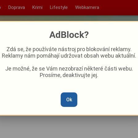
o
Doprava
Krimi
Lifestyle
Webkamera
AdBlock?
Zdá se, že používáte nástroj pro blokování reklamy.
Reklamy nám pomáhají udržovat obsah webu aktuální.
Je možné, že se Vám nezobrazí některé části webu.
Prosíme, deaktivujte jej.
átní spojka přes Berounku,
y i čas
Ok