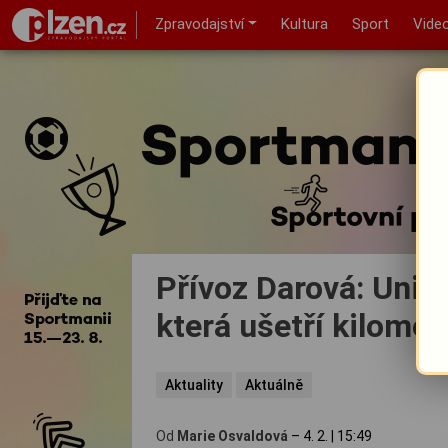
Zpravodajství
Kultura
Sport
Vide
Přívoz Darová: Unik
která ušetří kilometr
Aktuality
Aktuálně
Od
Marie Osvaldová
–
4. 2.
|
15:49