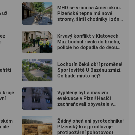
MHD se vrací na Americkou.
a už
Plzeňská tepna má nové
stromy, širší chodníky i zónu
20 km/h
bez
Krvavý konflikt v Klatovech.
c
Muž bodnul rivala do břicha,
policie ho dopadla do dvou
hodin
Lochotín čeká obří proměna!
eňští
Sportoviště U Bazénu zmizí.
Co bude místo něj?
 kraje
Vypálený byt a masivní
vní
evakuace v Plzni! Hasiči
zachraňovali obyvatele v
maskách
eňském
Žádný oheň ani pyrotechnika!
h ale
Plzeňský kraj prodlužuje
protipožární pohotovost