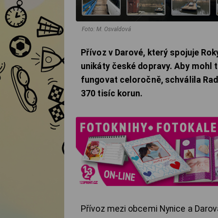
Foto: M. Osvaldová
Přívoz v Darové, který spojuje Ro
unikáty české dopravy. Aby mohl t
fungovat celoročně, schválila Rad
370 tisíc korun.
Přívoz mezi obcemi Nynice a Darová 