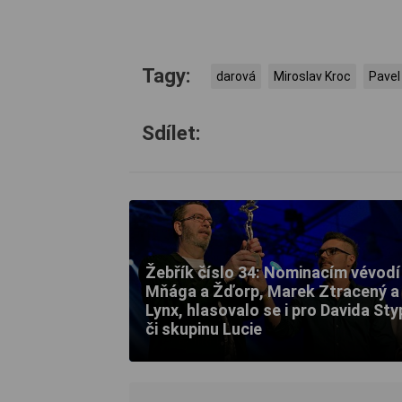
Tagy:
darová
Miroslav Kroc
Pavel
Sdílet:
Žebřík číslo 34: Nominacím vévodí
Mňága a Žďorp, Marek Ztracený a
Lynx, hlasovalo se i pro Davida St
či skupinu Lucie