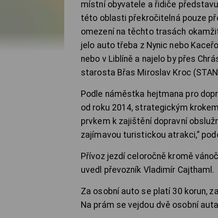
místní obyvatele a řidiče představu
této oblasti překročitelná pouze př
omezení na těchto trasách okamžit
jelo auto třeba z Nynic nebo Kaceř
nebo v Liblíně a najelo by přes Chrás
starosta Břas Miroslav Kroc (STAN
Podle náměstka hejtmana pro doprav
od roku 2014, strategickým krokem.
prvkem k zajištění dopravní obslužn
zajímavou turistickou atrakci,“ po
Přívoz jezdí celoročně kromě vánoční
uvedl převozník Vladimír Cajthaml.
Za osobní auto se platí 30 korun, 
Na prám se vejdou dvě osobní auta,