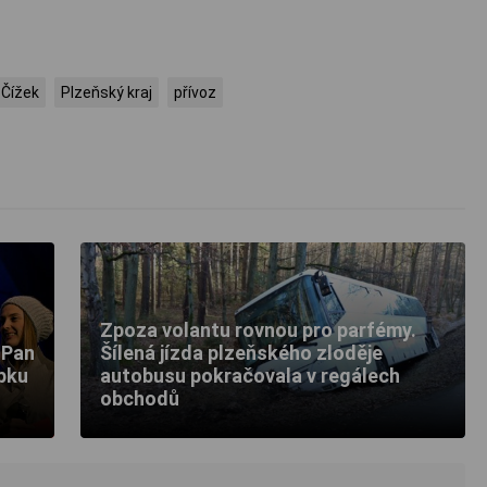
 Čížek
Plzeňský kraj
přívoz
Zpoza volantu rovnou pro parfémy.
 Pan
Šílená jízda plzeňského zloděje
ypku
autobusu pokračovala v regálech
obchodů