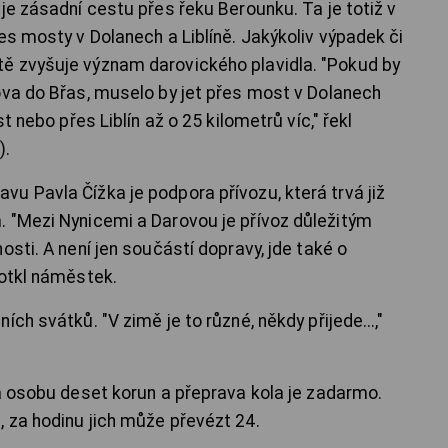
je zásadní cestu přes řeku Berounku. Ta je totiž v
es mosty v Dolanech a Liblíně. Jakýkoliv výpadek či
ě zvyšuje význam darovického plavidla. "Pokud by
ova do Břas, muselo by jet přes most v Dolanech
t nebo přes Liblín až o 25 kilometrů víc," řekl
).
u Pavla Čížka je podpora přívozu, která trvá již
 "Mezi Nynicemi a Darovou je přívoz důležitým
osti. A není jen součástí dopravy, jde také o
dotkl náměstek.
ch svátků. "V zimě je to různé, někdy přijede...,"
za osobu deset korun a přeprava kola je zadarmo.
 za hodinu jich může převézt 24.