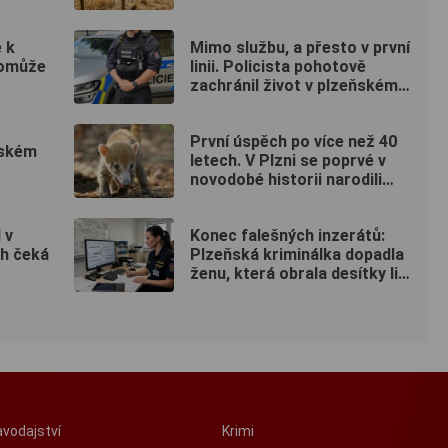
 k
Mimo službu, a přesto v první
pomůže
linii. Policista pohotově
zachránil život v plzeňském
fitku
První úspěch po více než 40
ňském
letech. V Plzni se poprvé v
novodobé historii narodili
nosálové bělohubí
 v
Konec falešných inzerátů:
ch čeká
Plzeňská kriminálka dopadla
ženu, která obrala desítky lidí
po celé republice
vodajství
Krimi