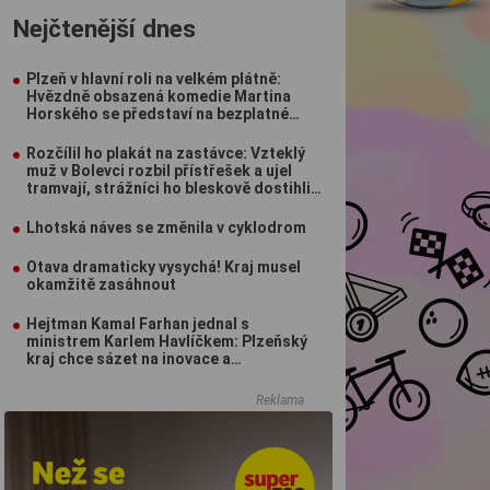
Nejčtenější dnes
Plzeň v hlavní roli na velkém plátně:
Hvězdně obsazená komedie Martina
Horského se představí na bezplatné
projekci na Lochotíně
Rozčílil ho plakát na zastávce: Vzteklý
muž v Bolevci rozbil přístřešek a ujel
tramvají, strážníci ho bleskově dostihli
(VIDEO)
Lhotská náves se změnila v cyklodrom
Otava dramaticky vysychá! Kraj musel
okamžitě zasáhnout
Hejtman Kamal Farhan jednal s
ministrem Karlem Havlíčkem: Plzeňský
kraj chce sázet na inovace a
kvalifikované pracovníky
Reklama