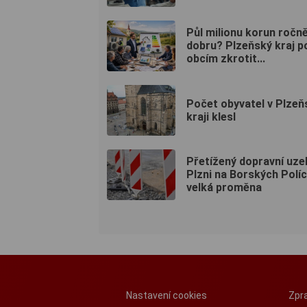
Půl milionu korun ročně
dobru? Plzeňský kraj 
obcím zkrotit...
Počet obyvatel v Plze
kraji klesl
Přetížený dopravní uzel
Plzni na Borských Polí
velká proměna
Nastavení cookies
Zpra