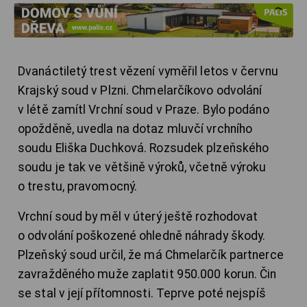
Dvanáctiletý trest vězení vyměřil letos v červnu
Krajský soud v Plzni. Chmelarčíkovo odvolání
v létě zamítl Vrchní soud v Praze. Bylo podáno
opožděně, uvedla na dotaz mluvčí vrchního
soudu Eliška Duchková. Rozsudek plzeňského
soudu je tak ve většině výroků, včetně výroku
o trestu, pravomocný.
Vrchní soud by měl v úterý ještě rozhodovat
o odvolání poškozené ohledně náhrady škody.
Plzeňský soud určil, že má Chmelarčík partnerce
zavražděného muže zaplatit 950.000 korun. Čin
se stal v její přítomnosti. Teprve poté nejspíš