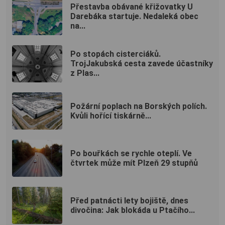
Přestavba obávané křižovatky U
Darebáka startuje. Nedaleká obec
na...
Po stopách cisterciáků.
TrojJakubská cesta zavede účastníky
z Plas...
Požární poplach na Borských polích.
Kvůli hořící tiskárně...
Po bouřkách se rychle oteplí. Ve
čtvrtek může mít Plzeň 29 stupňů
Před patnácti lety bojiště, dnes
divočina: Jak blokáda u Ptačího...