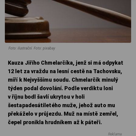
Foto: ilustrační. Foto: pixabay
Kauza Jiřího Chmelarčíka, jenž si má odpykat
12 let za vraždu na lesní cestě na Tachovsku,
míří k Nejvyššímu soudu. Chmelarčík minulý
týden podal dovolání. Podle verdiktu loni
v říjnu bodl šavlí ukrytou v holi
šestapadesátiletého muže, jehož auto mu
překáželo v průjezdu. Muž na místě zemřel,
čepel pronikla hrudníkem až k páteři.
Reklama