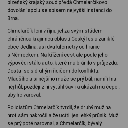
plzeňský krajský soud předá Chmelarčíkovo
dovolání spolu se spisem nejvyšší instanci do
Brna.
Chmelarčík loni v říjnu jel za svým stádem
chráněnou krajinnou oblastí Český les u zaniklé
obce Jedlina, asi dva kilometry od hranic
s Německem. Na křížení cest ale podle jeho
výpovědi stálo auto, které mu bránilo v průjezdu.
Dostal se s druhým řidičem do konfliktu.
Mladšího a silnějšího muže se prý bál, namířil na
něj hůl, později z ní vytáhl šavli a ukázal mu čepel,
aby ho varoval.
Policistům Chmelarčík tvrdil, že druhý muž na
hrot sám nakročil a že ucítil jen lehký průnik. Muž
se prý poté narovnal, a Chmelarčík, bývalý