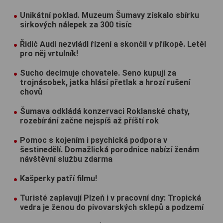
Unikátní poklad. Muzeum Šumavy získalo sbírku
sirkových nálepek za 300 tisíc
Řidič Audi nezvládl řízení a skončil v příkopě. Letěl
pro něj vrtulník!
Sucho decimuje chovatele. Seno kupují za
trojnásobek, jatka hlásí přetlak a hrozí rušení
chovů
Šumava odkládá konzervaci Roklanské chaty,
rozebírání začne nejspíš až příští rok
Pomoc s kojením i psychická podpora v
šestinedělí. Domažlická porodnice nabízí ženám
návštěvní službu zdarma
Kašperky patří filmu!
Turisté zaplavují Plzeň i v pracovní dny: Tropická
vedra je ženou do pivovarských sklepů a podzemí