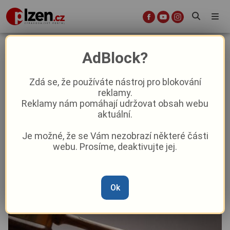
Případ vraždy šavlí na lesní cestě
AdBlock?
na Tachovsku má pokračování, míří
k Nejvyššímu soudu
Zdá se, že používáte nástroj pro blokování
reklamy.
Reklamy nám pomáhají udržovat obsah webu
Krimi
Aktuálně
aktuální.
Je možné, že se Vám nezobrazí některé části
Od
Marie Osvaldová
–
16. 9. 2025
|
11:06
webu. Prosíme, deaktivujte jej.
Ok