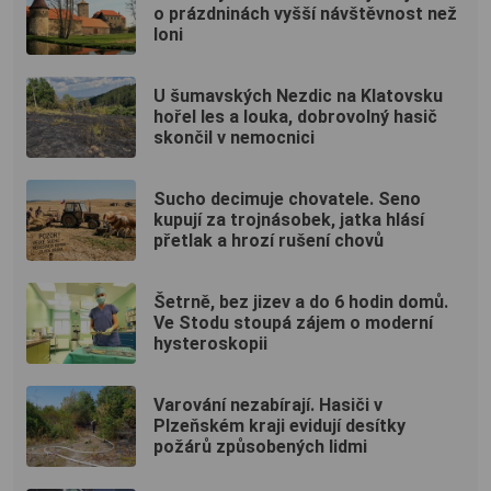
o prázdninách vyšší návštěvnost než
loni
U šumavských Nezdic na Klatovsku
hořel les a louka, dobrovolný hasič
skončil v nemocnici
Sucho decimuje chovatele. Seno
kupují za trojnásobek, jatka hlásí
přetlak a hrozí rušení chovů
Šetrně, bez jizev a do 6 hodin domů.
Ve Stodu stoupá zájem o moderní
hysteroskopii
Varování nezabírají. Hasiči v
Plzeňském kraji evidují desítky
požárů způsobených lidmi