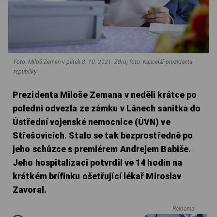
Foto: Miloš Zeman v pátek 8. 10. 2021. Zdroj foto: Kancelář prezidenta
republiky
Prezidenta Miloše Zemana v neděli krátce po
poledni odvezla ze zámku v Lánech sanitka do
Ústřední vojenské nemocnice (ÚVN) ve
Střešovicích. Stalo se tak bezprostředně po
jeho schůzce s premiérem Andrejem Babiše.
Jeho hospitalizaci potvrdil ve 14 hodin na
krátkém brífinku ošetřující lékař Miroslav
Zavoral.
Reklama