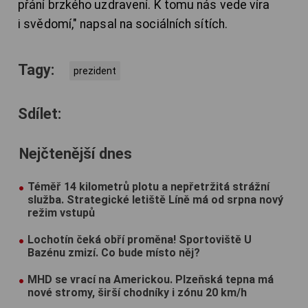
přání brzkého uzdravení. K tomu nás vede víra
i svědomí," napsal na sociálních sítích.
Tagy:
prezident
Sdílet:
Nejčtenější dnes
Téměř 14 kilometrů plotu a nepřetržitá strážní
služba. Strategické letiště Líně má od srpna nový
režim vstupů
Lochotín čeká obří proměna! Sportoviště U
Bazénu zmizí. Co bude místo něj?
MHD se vrací na Americkou. Plzeňská tepna má
nové stromy, širší chodníky i zónu 20 km/h