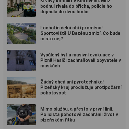
Krvavý konflikt v Klatovech. Muž
bodnul rivala do břicha, policie ho
dopadla do dvou hodin
Lochotín čeká obří proměna!
Sportoviště U Bazénu zmizí. Co bude
místo něj?
Vypálený byt a masivní evakuace v
Plzni! Hasiči zachraňovali obyvatele v
maskách
Žádný oheň ani pyrotechnika!
Plzeňský kraj prodlužuje protipožární
pohotovost
Mimo službu, a přesto v první linii.
Policista pohotově zachránil život v
plzeňském fitku