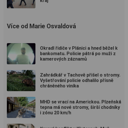
kraj
Více od Marie Osvaldová
Okradl řidiče v Plánici a hned běžel k
bankomatu. Policie pátrá po muži z
kamerových záznamů
Zahrádkář v Tachově přišel o stromy.
Vyšetřování policie odhalilo přísně
chráněného viníka
MHD se vrací na Americkou. Plzeňská
tepna má nové stromy, širší chodníky
i zónu 20 km/h