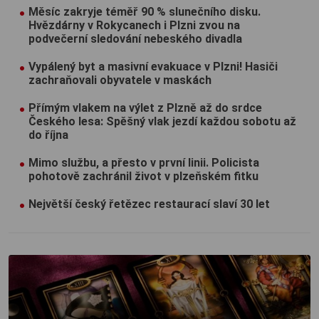
Měsíc zakryje téměř 90 % slunečního disku.
Hvězdárny v Rokycanech i Plzni zvou na
podvečerní sledování nebeského divadla
Vypálený byt a masivní evakuace v Plzni! Hasiči
zachraňovali obyvatele v maskách
Přímým vlakem na výlet z Plzně až do srdce
Českého lesa: Spěšný vlak jezdí každou sobotu až
do října
Mimo službu, a přesto v první linii. Policista
pohotově zachránil život v plzeňském fitku
Největší český řetězec restaurací slaví 30 let