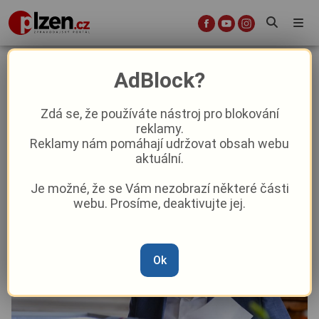
Prezident Zeman je v nemocnici. Na
AdBlock?
můj pokyn, uvedl ošetřující lékař
Zdá se, že používáte nástroj pro blokování
reklamy.
Politika
Reklamy nám pomáhají udržovat obsah webu
aktuální.
Od
Marie Osvaldová
–
10. 10. 2021
|
12:10
Je možné, že se Vám nezobrazí některé části
webu. Prosíme, deaktivujte jej.
Ok