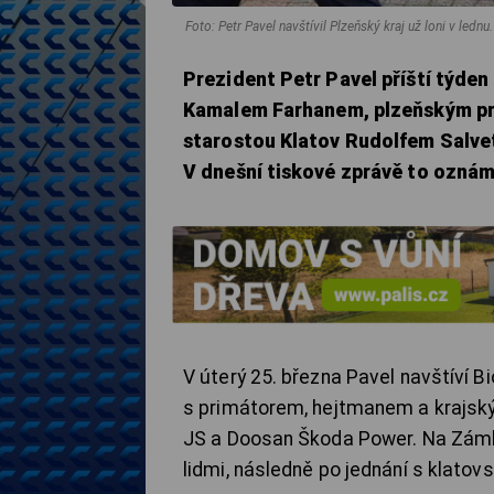
Foto: Petr Pavel navštívil Plzeňský kraj už loni v lednu
Prezident Petr Pavel příští týden
Kamalem Farhanem, plzeňským p
starostou Klatov Rudolfem Salvet
V dnešní tiskové zprávě to ozná
V úterý 25. března Pavel navštíví B
s primátorem, hejtmanem a krajský
JS a Doosan Škoda Power. Na Zámku
lidmi, následně po jednání s klato