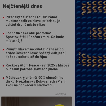
Nejčtenější dnes
Plzeňský asistent Trousil: Pohár
musíme hodit za hlavu, prioritou je
udržet druhé místo v lize
Lochotín čeká obří proměna!
Sportoviště U Bazénu zmizí. Co bude
místo něj?
Přímým vlakem na výlet z Plzně až do
srdce Českého lesa: Spěšný vlak jezdí
každou sobotu až do října
Rockový Atom Peace Fest 2025 v Míšově
bude mít patrona slavného jména
Měsíc zakryje téměř 90 % slunečního
disku. Hvězdárny v Rokycanech i Plzni
zvou na podvečerní sledování
nebeského divadla
Reklama