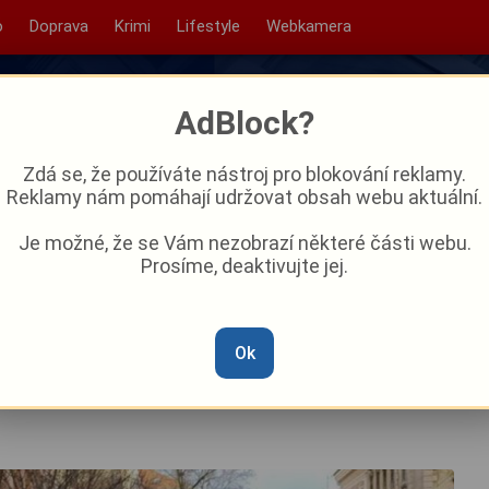
o
Doprava
Krimi
Lifestyle
Webkamera
AdBlock?
Zdá se, že používáte nástroj pro blokování reklamy.
Reklamy nám pomáhají udržovat obsah webu aktuální.
Je možné, že se Vám nezobrazí některé části webu.
Prosíme, deaktivujte jej.
tíví Plzeňský kraj
Ok