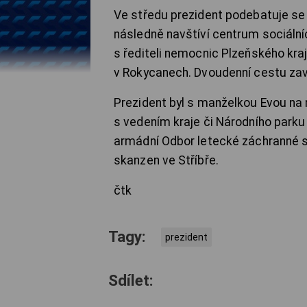
Ve středu prezident podebatuje se s
následně navštíví centrum sociál
s řediteli nemocnic Plzeňského kraj
v Rokycanech. Dvoudenní cestu zav
Prezident byl s manželkou Evou na n
s vedením kraje či Národního parku 
armádní Odbor letecké záchranné slu
skanzen ve Stříbře.
čtk
Tagy:
prezident
Sdílet: