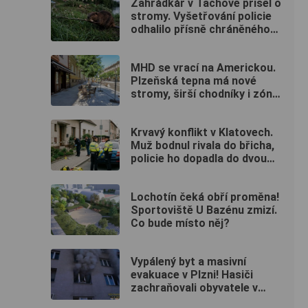
Zahrádkář v Tachově přišel o
stromy. Vyšetřování policie
odhalilo přísně chráněného
viníka
MHD se vrací na Americkou.
Plzeňská tepna má nové
stromy, širší chodníky i zónu
20 km/h
Krvavý konflikt v Klatovech.
Muž bodnul rivala do břicha,
policie ho dopadla do dvou
hodin
Lochotín čeká obří proměna!
Sportoviště U Bazénu zmizí.
Co bude místo něj?
Vypálený byt a masivní
evakuace v Plzni! Hasiči
zachraňovali obyvatele v
maskách