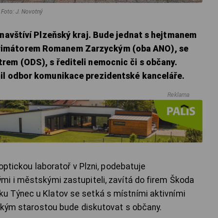
. Foto: J. Novotný
 navštíví Plzeňský kraj. Bude jednat s hejtmanem
rimátorem Romanem Zarzyckým (oba ANO), se
rem (ODS), s řediteli nemocnic či s občany.
mil odbor komunikace prezidentské kanceláře.
Reklama
ioptickou laboratoř v Plzni, podebatuje
mi i městskými zastupiteli, zavítá do firem Škoda
 Týnec u Klatov se setká s místními aktivními
vským starostou bude diskutovat s občany.