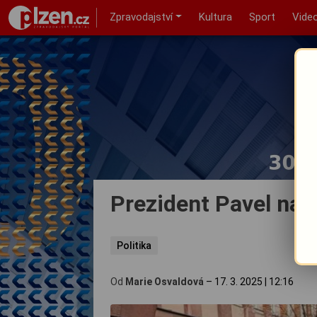
Zpravodajství
Kultura
Sport
Vide
Prezident Pavel navš
Politika
Od
Marie Osvaldová
–
17. 3. 2025
|
12:16