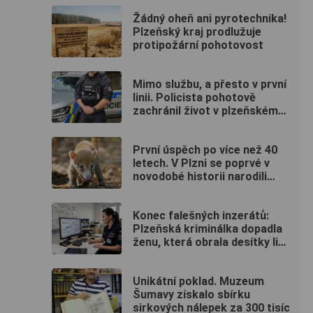
Žádný oheň ani pyrotechnika!
Plzeňský kraj prodlužuje
protipožární pohotovost
Mimo službu, a přesto v první
linii. Policista pohotově
zachránil život v plzeňském
fitku
První úspěch po více než 40
letech. V Plzni se poprvé v
novodobé historii narodili
nosálové bělohubí
Konec falešných inzerátů:
Plzeňská kriminálka dopadla
ženu, která obrala desítky lidí
po celé republice
Unikátní poklad. Muzeum
Šumavy získalo sbírku
sirkových nálepek za 300 tisíc