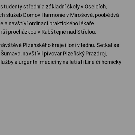
tudenty střední a základní školy v Oselcích,
ních služeb Domov Harmonie v Mirošově, poobědvá
e a navštíví ordinaci praktického lékaře
rší procházkou v Rabštejně nad Střelou.
ávštěvě Plzeňského kraje i loni v lednu. Setkal se
Šumava, navštívil pivovar Plzeňský Prazdroj,
žby a urgentní medicíny na letišti Líně či hornický