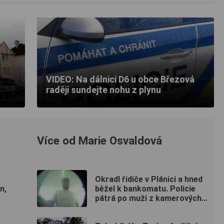
VIDEO: Na dálnici D6 u obce Březová
raději sundejte nohu z plynu
Více od Marie Osvaldová
Okradl řidiče v Plánici a hned
n,
běžel k bankomatu. Policie
pátrá po muži z kamerových
záznamů