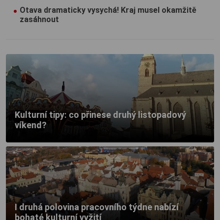
Otava dramaticky vysychá! Kraj musel okamžitě
zasáhnout
Kulturní tipy: co přinese druhý listopadový
víkend?
I druhá polovina pracovního týdne nabízí
bohaté kulturní vyžití