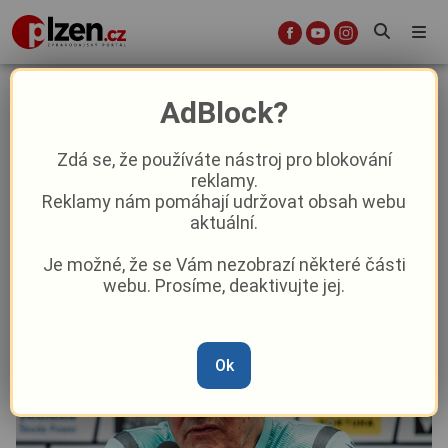
Postup v nejkratší možné době? Je
AdBlock?
to lákavé, hlásil Koubek před
Dinamem
Zdá se, že používáte nástroj pro blokování
reklamy.
Reklamy nám pomáhají udržovat obsah webu
Sport
aktuální.
Je možné, že se Vám nezobrazí některé části
Od
Marie Osvaldová
–
8. 11. 2023
|
14:11
webu. Prosíme, deaktivujte jej.
Ok