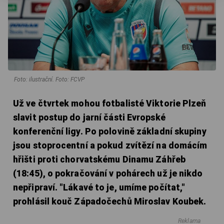
Foto: ilustrační. Foto: FCVP
Už ve čtvrtek mohou fotbalisté Viktorie Plzeň
slavit postup do jarní části Evropské
konferenční ligy. Po polovině základní skupiny
jsou stoprocentní a pokud zvítězí na domácím
hřišti proti chorvatskému Dinamu Záhřeb
(18:45), o pokračování v pohárech už je nikdo
nepřipraví. "Lákavé to je, umíme počítat,"
prohlásil kouč Západočechů Miroslav Koubek.
Reklama