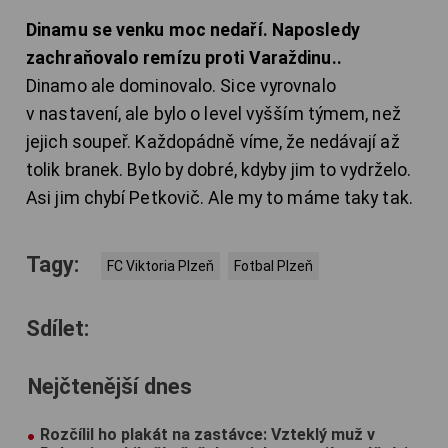
Dinamu se venku moc nedaří. Naposledy
zachraňovalo remízu proti Varaždinu..
Dinamo ale dominovalo. Sice vyrovnalo
v nastavení, ale bylo o level vyšším týmem, než
jejich soupeř. Každopádně víme, že nedávají až
tolik branek. Bylo by dobré, kdyby jim to vydrželo.
Asi jim chybí Petkovič. Ale my to máme taky tak.
Tagy:
FC Viktoria Plzeň
Fotbal Plzeň
Sdílet:
Nejčtenější dnes
Rozčílil ho plakát na zastávce: Vzteklý muž v