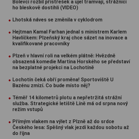
Bolevci rozbil přístřešek a ujel tramvají, strážníci
ho bleskově dostihli (VIDEO)
Lhotská náves se změnila v cyklodrom
Hejtman Kamal Farhan jednal s ministrem Karlem
Havlíčkem: Plzeňský kraj chce sázet na inovace a
kvalifikované pracovníky
Plzeň v hlavní roli na velkém plátně: Hvězdně
obsazená komedie Martina Horského se představí
na bezplatné projekci na Lochotíně
Lochotín čeká obří proměna! Sportoviště U
Bazénu zmizí. Co bude místo něj?
Téměř 14 kilometrů plotu a nepřetržitá strážní
služba. Strategické letiště Líně má od srpna nový
režim vstupů
Přímým vlakem na výlet z Plzně až do srdce
Českého lesa: Spěšný vlak jezdí každou sobotu až
do října