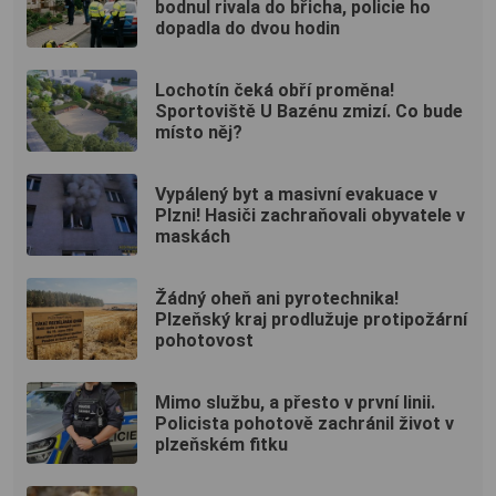
bodnul rivala do břicha, policie ho
dopadla do dvou hodin
Lochotín čeká obří proměna!
Sportoviště U Bazénu zmizí. Co bude
místo něj?
Vypálený byt a masivní evakuace v
Plzni! Hasiči zachraňovali obyvatele v
maskách
Žádný oheň ani pyrotechnika!
Plzeňský kraj prodlužuje protipožární
pohotovost
Mimo službu, a přesto v první linii.
Policista pohotově zachránil život v
plzeňském fitku