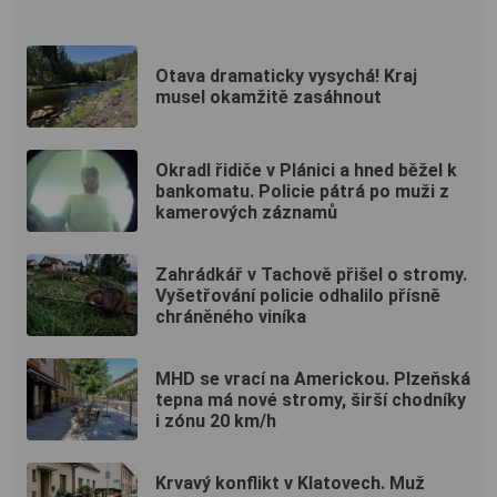
Otava dramaticky vysychá! Kraj
musel okamžitě zasáhnout
Okradl řidiče v Plánici a hned běžel k
bankomatu. Policie pátrá po muži z
kamerových záznamů
Zahrádkář v Tachově přišel o stromy.
Vyšetřování policie odhalilo přísně
chráněného viníka
MHD se vrací na Americkou. Plzeňská
tepna má nové stromy, širší chodníky
i zónu 20 km/h
Krvavý konflikt v Klatovech. Muž