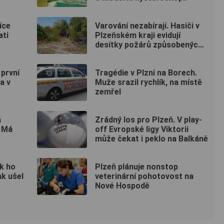
íce
Varování nezabírají. Hasiči v
ati
Plzeňském kraji evidují
desítky požárů způsobených
lidmi
 první
Tragédie v Plzni na Borech.
a v
Muže srazil rychlík, na místě
zemřel
h
Zrádný los pro Plzeň. V play-
. Má
off Evropské ligy Viktorii
může čekat i peklo na Balkáně
ak ho
Plzeň plánuje nonstop
ak ušel
veterinární pohotovost na
Nové Hospodě