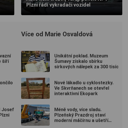
Plzni řádí vykradači vozidel
Více od Marie Osvaldová
nvazní
Unikátní poklad. Muzeum
 šíří
Šumavy získalo sbírku
sirkových nálepek za 300 tisíc
ončilo
Nové lákadlo u cyklostezky.
Ve Skvrňanech se otevřel
interaktivní Ekopark
l Josef
Méně vody, více sladu.
Plzni
Plzeňský Prazdroj staví
moderní máčírnu a ušetří
miliony litrů vody