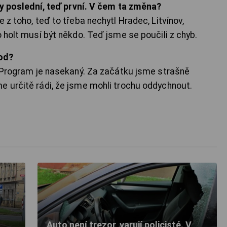
iny poslední, teď první. V čem ta změna?
 z toho, teď to třeba nechytl Hradec, Litvínov,
o holt musí být někdo. Teď jsme se poučili z chyb.
od?
ý. Program je nasekaný. Za začátku jsme strašně
e určitě rádi, že jsme mohli trochu oddychnout.
Auto není trezor, varují policisté. V