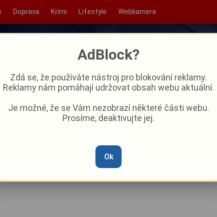
o
Doprava
Krimi
Lifestyle
Webkamera
AdBlock?
Zdá se, že používáte nástroj pro blokování reklamy.
Reklamy nám pomáhají udržovat obsah webu aktuální.
Je možné, že se Vám nezobrazí některé části webu.
Prosíme, deaktivujte jej.
 poslední, teď na čele.
 ví gólman Malík
Ok