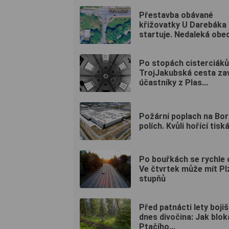
Přestavba obávané
křižovatky U Darebáka
startuje. Nedaleká obec
Po stopách cisterciáků
TrojJakubská cesta za
účastníky z Plas...
Požární poplach na Bo
polích. Kvůli hořící tiská
Po bouřkách se rychle o
Ve čtvrtek může mít Pl
stupňů
Před patnácti lety bojiš
dnes divočina: Jak blok
Ptačího...