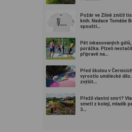
Požár ve Zlíně zničil tis
knih. Nadace Tomáše B
spouští...
Pět inkasovaných gólů,
porážka. Plzeň nestačil
přípravě na...
Před školou v Černicíc
vyrostlo umělecké dílo
zvýšit...
Přežil vlastní smrt? Vl
smetl z kolejí, mladík p
3...