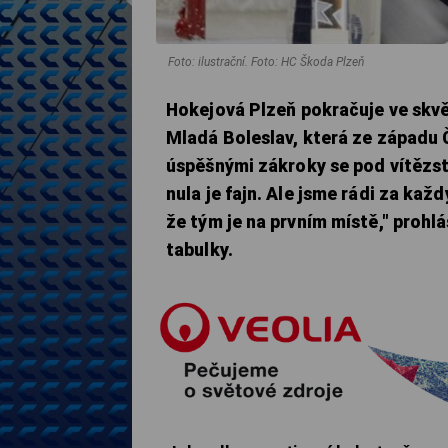
Foto: ilustrační. Foto: HC Škoda Plzeň
Hokejová Plzeň pokračuje ve skvě
Mladá Boleslav, která ze západu 
úspěšnými zákroky se pod vítězst
nula je fajn. Ale jsme rádi za ka
že tým je na prvním místě," prohl
tabulky.