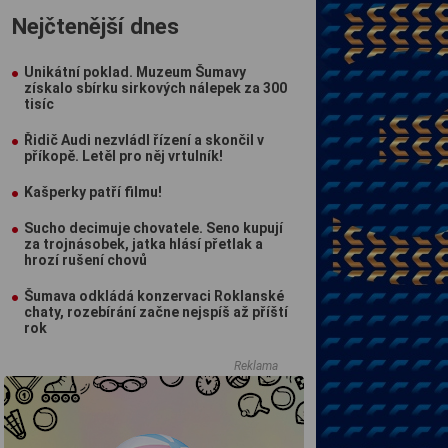
Nejčtenější dnes
Unikátní poklad. Muzeum Šumavy
získalo sbírku sirkových nálepek za 300
tisíc
Řidič Audi nezvládl řízení a skončil v
příkopě. Letěl pro něj vrtulník!
Kašperky patří filmu!
Sucho decimuje chovatele. Seno kupují
za trojnásobek, jatka hlásí přetlak a
hrozí rušení chovů
Šumava odkládá konzervaci Roklanské
chaty, rozebírání začne nejspíš až příští
rok
Reklama