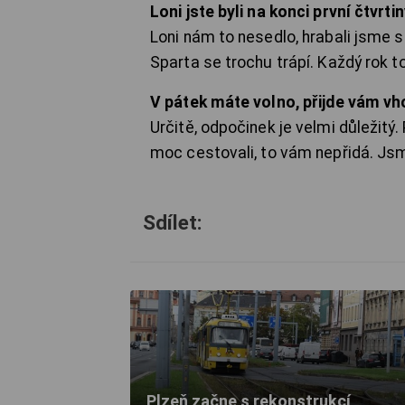
Loni jste byli na konci první čtvrt
Loni nám to nesedlo, hrabali jsme se
Sparta se trochu trápí. Každý rok t
V pátek máte volno, přijde vám vh
Určitě, odpočinek je velmi důležit
moc cestovali, to vám nepřidá. Jsm
Sdílet:
Plzeň začne s rekonstrukcí