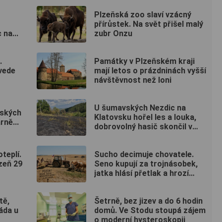
Plzeňská zoo slaví vzácný
přírůstek. Na svět přišel malý
 na...
zubr Onzu
.
Památky v Plzeňském kraji
vede
mají letos o prázdninách vyšší
návštěvnost než loni
U šumavských Nezdic na
rských
Klatovsku hořel les a louka,
rně...
dobrovolný hasič skončil v
nemocnici
teplí.
Sucho decimuje chovatele.
zeň 29
Seno kupují za trojnásobek,
jatka hlásí přetlak a hrozí
rušení chovů
tě,
Šetrně, bez jizev a do 6 hodin
áda u
domů. Ve Stodu stoupá zájem
o moderní hysteroskopii