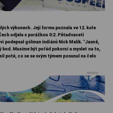
lých výkonech. Její formu poznala ve 12. kole
Čech odjela s porážkou 0:2. Pětadvaceti
ví podepsal gólman indiánů Nick Malík. "Jasně,
ždý bod. Musíme být pořád pokorní a myslet na to,
ásil poté, co se se svým týmem posunul na čelo
Reklama