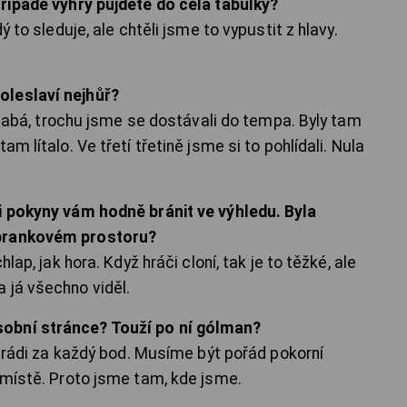
případě výhry půjdete do čela tabulky?
ý to sleduje, ale chtěli jsme to vypustit z hlavy.
oleslaví nejhůř?
 slabá, trochu jsme se dostávali do tempa. Byly tam
m lítalo. Ve třetí třetině jsme si to pohlídali. Nula
li pokyny vám hodně bránit ve výhledu. Byla
dbrankovém prostoru?
lap, jak hora. Když hráči cloní, tak je to těžké, ale
 já všechno viděl.
obní stránce? Touží po ní gólman?
me rádi za každý bod. Musíme být pořád pokorní
 místě. Proto jsme tam, kde jsme.