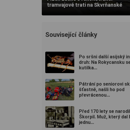
tramvajové trati na Skvrňanské
Související články
Po sršni další asijský i
druh: Na Rokycansku se
kutilka...
Pátrání po seniorovi sk
šťastně, našli ho pod
převrácenou...
Před 170 lety se narodi
Škorpil. Muž, který dal 
jednu...