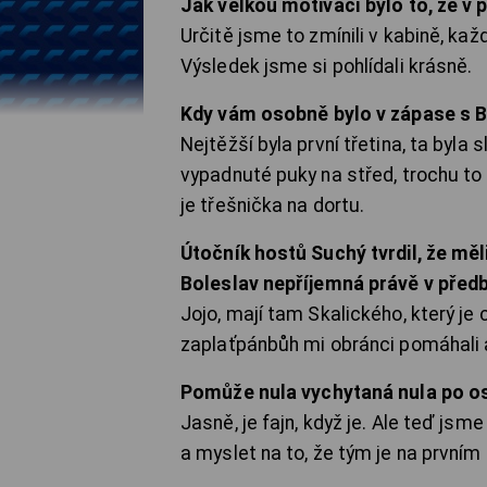
Jak velkou motivací bylo to, že v 
Určitě jsme to zmínili v kabině, každ
Výsledek jsme si pohlídali krásně.
Kdy vám osobně bylo v zápase s B
Nejtěžší byla první třetina, ta byla
vypadnuté puky na střed, trochu to ta
je třešnička na dortu.
Útočník hostů Suchý tvrdil, že mě
Boleslav nepříjemná právě v pře
Jojo, mají tam Skalického, který je ch
zaplaťpánbůh mi obránci pomáhali a
Pomůže nula vychytaná nula po os
Jasně, je fajn, když je. Ale teď js
a myslet na to, že tým je na prvním