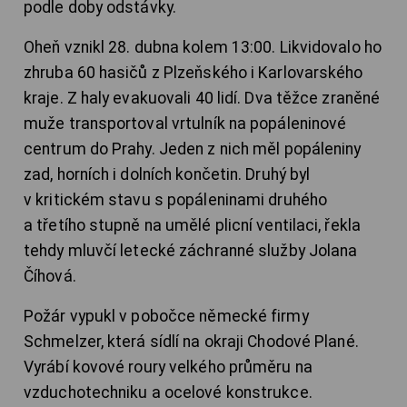
podle doby odstávky.
Oheň vznikl 28. dubna kolem 13:00. Likvidovalo ho
zhruba 60 hasičů z Plzeňského i Karlovarského
kraje. Z haly evakuovali 40 lidí. Dva těžce zraněné
muže transportoval vrtulník na popáleninové
centrum do Prahy. Jeden z nich měl popáleniny
zad, horních i dolních končetin. Druhý byl
v kritickém stavu s popáleninami druhého
a třetího stupně na umělé plicní ventilaci, řekla
tehdy mluvčí letecké záchranné služby Jolana
Číhová.
Požár vypukl v pobočce německé firmy
Schmelzer, která sídlí na okraji Chodové Plané.
Vyrábí kovové roury velkého průměru na
vzduchotechniku a ocelové konstrukce.