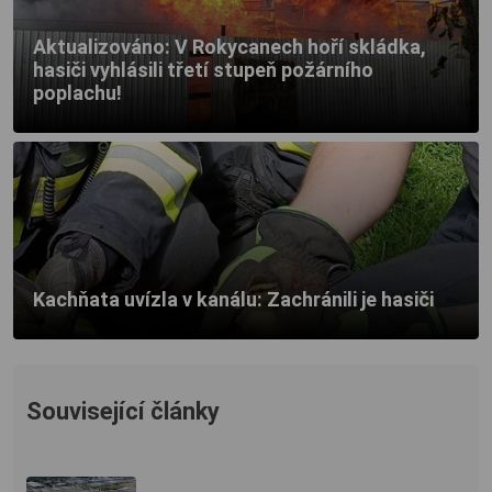
Aktualizováno: V Rokycanech hoří skládka,
hasiči vyhlásili třetí stupeň požárního
poplachu!
Kachňata uvízla v kanálu: Zachránili je hasiči
Související články