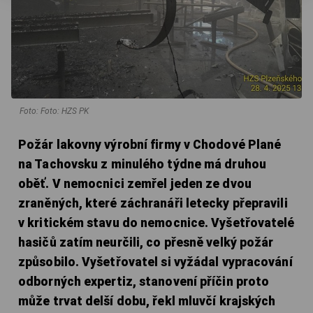
Foto: Foto: HZS PK
Požár lakovny výrobní firmy v Chodové Plané
na Tachovsku z minulého týdne má druhou
oběť. V nemocnici zemřel jeden ze dvou
zraněných, které záchranáři letecky přepravili
v kritickém stavu do nemocnice. Vyšetřovatelé
hasičů zatím neurčili, co přesně velký požár
způsobilo. Vyšetřovatel si vyžádal vypracování
odborných expertiz, stanovení příčin proto
může trvat delší dobu, řekl mluvčí krajských