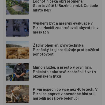
Lochotín čeká obří proměna!
Sportoviště U Bazénu zmizí. Co bude
místo něj?
Vypálený byt a masivní evakuace v
Plzni! Hasiči zachraňovali obyvatele v
maskách
Žádný oheň ani pyrotechnika!
Plzeňský kraj prodlužuje protipožární
pohotovost
Mimo službu, a přesto v první linii.
Policista pohotově zachránil život v
plzeňském fitku
První úspěch po více než 40 letech. V
Plzni se poprvé v novodobé historii
narodili nosálové bělohubí