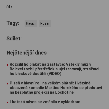
čtk
Tagy:
Hasiči
Požár
Sdílet:
Nejčtenější dnes
Rozčílil ho plakát na zastávce: Vzteklý muž v
Bolevci rozbil přístřešek a ujel tramvají, strážníci
ho bleskově dostihli (VIDEO)
Plzeň v hlavní roli na velkém plátně: Hvězdně
obsazená komedie Martina Horského se představí
na bezplatné projekci na Lochotíně
Lhotská náves se změnila v cyklodrom