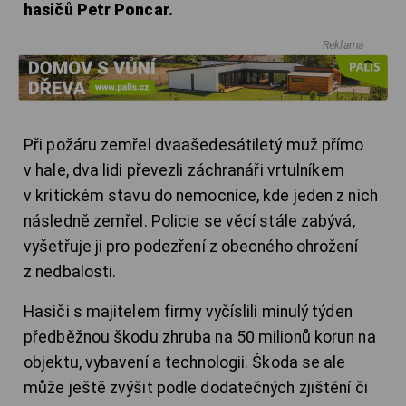
hasičů Petr Poncar.
Reklama
Při požáru zemřel dvaašedesátiletý muž přímo
v hale, dva lidi převezli záchranáři vrtulníkem
v kritickém stavu do nemocnice, kde jeden z nich
následně zemřel. Policie se věcí stále zabývá,
vyšetřuje ji pro podezření z obecného ohrožení
z nedbalosti.
Hasiči s majitelem firmy vyčíslili minulý týden
předběžnou škodu zhruba na 50 milionů korun na
objektu, vybavení a technologii. Škoda se ale
může ještě zvýšit podle dodatečných zjištění či