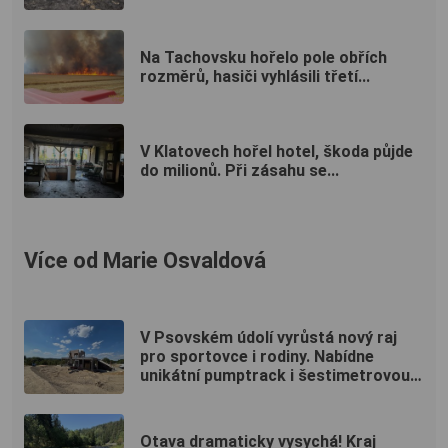
Na Tachovsku hořelo pole obřích
rozměrů, hasiči vyhlásili třetí...
V Klatovech hořel hotel, škoda půjde
do milionů. Při zásahu se...
Více od Marie Osvaldová
V Psovském údolí vyrůstá nový raj
pro sportovce i rodiny. Nabídne
unikátní pumptrack i šestimetrovou
vyhlídku
Otava dramaticky vysychá! Kraj