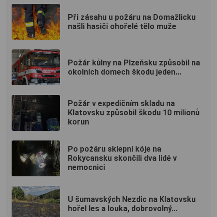
Při zásahu u požáru na Domažlicku
našli hasiči ohořelé tělo muže
Požár kůlny na Plzeňsku způsobil na
okolních domech škodu jeden...
Požár v expedičním skladu na
Klatovsku způsobil škodu 10 milionů
korun
Po požáru sklepní kóje na
Rokycansku skončili dva lidé v
nemocnici
U šumavských Nezdic na Klatovsku
hořel les a louka, dobrovolný...