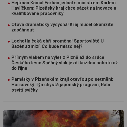
Hejtman Kamal Farhan jednal s ministrem Karlem
Havlíčkem: Plzeňský kraj chce sázet na inovace a
kvalifikované pracovníky
Otava dramaticky vysychá! Kraj musel okamžitě
zasáhnout
Lochotín čeká obří proměna! Sportoviště U
Bazénu zmizí. Co bude místo něj?
Přímým vlakem na výlet z Plzně až do srdce
Českého lesa: Spěšný vlak jezdí každou sobotu až
do října
Památky v Plzeňském kraji otevřou po setmění:
Horšovský Týn chystá japonský program, Rabí
osvítí svíčky