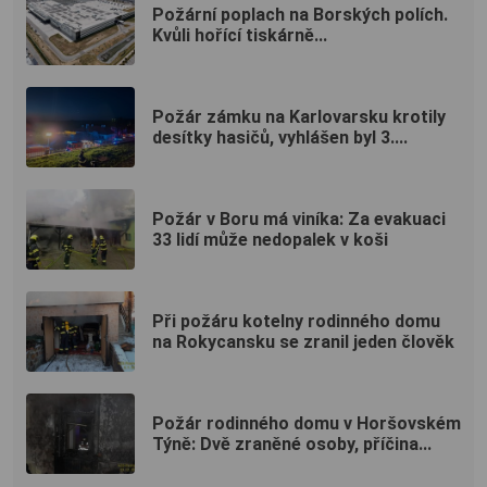
Požární poplach na Borských polích.
Kvůli hořící tiskárně...
Požár zámku na Karlovarsku krotily
desítky hasičů, vyhlášen byl 3....
Požár v Boru má viníka: Za evakuaci
33 lidí může nedopalek v koši
Při požáru kotelny rodinného domu
na Rokycansku se zranil jeden člověk
Požár rodinného domu v Horšovském
Týně: Dvě zraněné osoby, příčina...