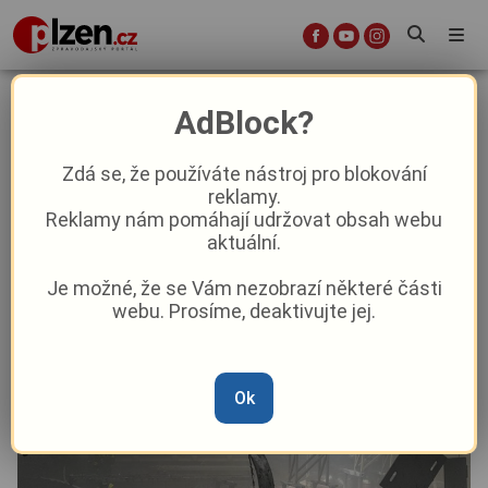
Požár lakovny na Tachovsku má
AdBlock?
druhou oběť. Proč hořelo, zatím
není jasné!
Zdá se, že používáte nástroj pro blokování
reklamy.
Reklamy nám pomáhají udržovat obsah webu
Krimi
aktuální.
Je možné, že se Vám nezobrazí některé části
Od
Marie Osvaldová
–
7. 5. 2025
|
09:03
webu. Prosíme, deaktivujte jej.
Ok