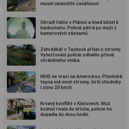
musel okamžitě zasáhnout
Okradl řidiče v Plánici a hned běžel k
bankomatu. Policie pátrá po muži z
kamerových záznamů
Zahrádkář v Tachově přišel o stromy.
Vyšetřování policie odhalilo přísně
chráněného viníka
MHD se vrací na Americkou. Plzeňská
tepna má nové stromy, širší chodníky
i zónu 20 km/h
Krvavý konflikt v Klatovech. Muž
bodnul rivala do břicha, policie ho
dopadla do dvou hodin