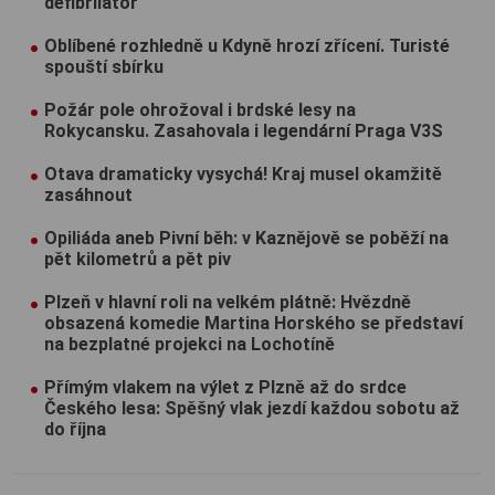
defibrilátor
Oblíbené rozhledně u Kdyně hrozí zřícení. Turisté
spouští sbírku
Požár pole ohrožoval i brdské lesy na
Rokycansku. Zasahovala i legendární Praga V3S
Otava dramaticky vysychá! Kraj musel okamžitě
zasáhnout
Opiliáda aneb Pivní běh: v Kaznějově se poběží na
pět kilometrů a pět piv
Plzeň v hlavní roli na velkém plátně: Hvězdně
obsazená komedie Martina Horského se představí
na bezplatné projekci na Lochotíně
Přímým vlakem na výlet z Plzně až do srdce
Českého lesa: Spěšný vlak jezdí každou sobotu až
do října