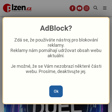
Politický duel: Rudolf Špoták
AdBlock?
(Piráti) x Josef Bernard (STAN)
Zdá se, že používáte nástroj pro blokování
reklamy.
Politika
Reklamy nám pomáhají udržovat obsah webu
aktuální.
Od
Marie Osvaldová
–
29. 9. 2020
|
17:14
Je možné, že se Vám nezobrazí některé části
webu. Prosíme, deaktivujte jej.
Ok