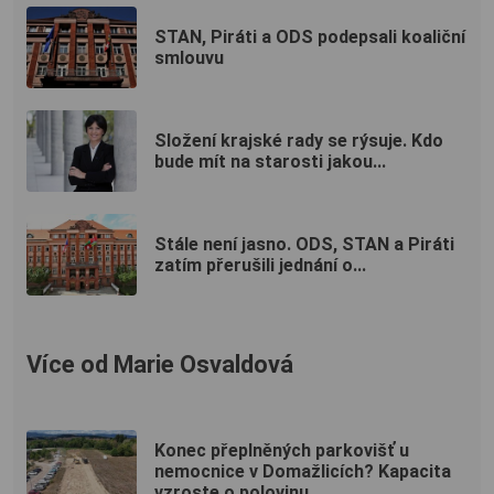
STAN, Piráti a ODS podepsali koaliční
smlouvu
Složení krajské rady se rýsuje. Kdo
bude mít na starosti jakou...
Stále není jasno. ODS, STAN a Piráti
zatím přerušili jednání o...
Více od Marie Osvaldová
Konec přeplněných parkovišť u
nemocnice v Domažlicích? Kapacita
vzroste o polovinu