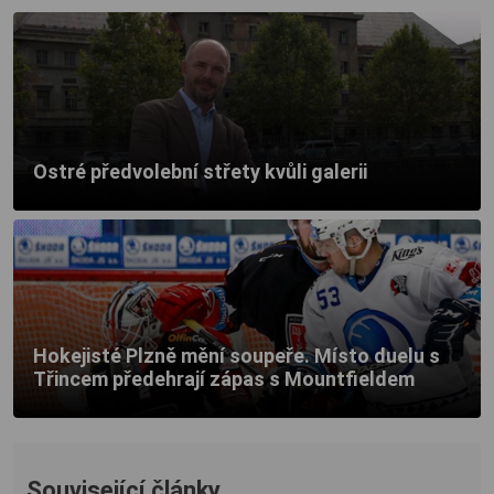
Ostré předvolební střety kvůli galerii
Hokejisté Plzně mění soupeře. Místo duelu s
Třincem předehrají zápas s Mountfieldem
Související články