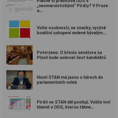
Plácne si pravicová ODS s
„neomarxistickými“ Piráty? V Praze
a...
Volte osobnosti, ne značky, vyzývá
koaliční uskupení vedené bývalým...
Potvrzeno. O křeslo senátora za
Plzeň bude usilovat šest kandidátů
Hnutí STAN má jasno o lídrech do
parlamentních voleb
Piráti se STAN dál posilují. Voliče loví
hlavně u ODS, kterou táhne...