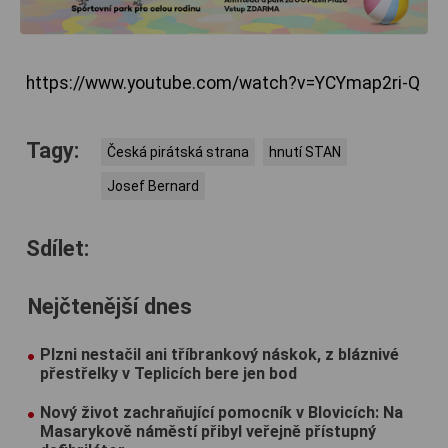
https://www.youtube.com/watch?v=YCYmap2ri-Q
Tagy:
Česká pirátská strana
hnutí STAN
Josef Bernard
Sdílet:
Nejčtenější dnes
Plzni nestačil ani tříbrankový náskok, z bláznivé
přestřelky v Teplicích bere jen bod
Nový život zachraňující pomocník v Blovicích: Na
Masarykově náměstí přibyl veřejně přístupný