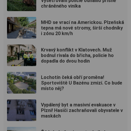
Vyšetřování policie odhalilo přísně
chráněného viníka
MHD se vrací na Americkou. Plzeňská
tepna má nové stromy, širší chodníky
i zónu 20 km/h
Krvavý konflikt v Klatovech. Muž
bodnul rivala do břicha, policie ho
dopadla do dvou hodin
Lochotín čeká obří proměna!
Sportoviště U Bazénu zmizí. Co bude
místo něj?
Vypálený byt a masivní evakuace v
Plzni! Hasiči zachraňovali obyvatele v
maskách