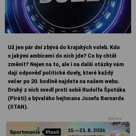
Už jen pár dní zbývá do krajských voleb. Kdo
s jakými ambicemi do nich jde? Co by chtěl
změnit? Nejen na to, ale i na další otázky vám
dají odpověď politické duely, které každý
večer po 20. hodině najdete na našem webu.
Druhý z nich svedl proti sobě Rudolfa Špotáka
(Piráti) a bývalého hejtmana Josefa Bernarda
(STAN).
Reklama