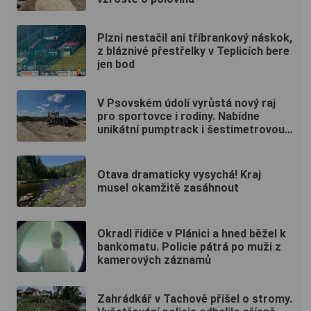
Plzni nestačil ani tříbrankový náskok,
z bláznivé přestřelky v Teplicích bere
jen bod
V Psovském údolí vyrůstá nový raj
pro sportovce i rodiny. Nabídne
unikátní pumptrack i šestimetrovou
vyhlídku
Otava dramaticky vysychá! Kraj
musel okamžitě zasáhnout
Okradl řidiče v Plánici a hned běžel k
bankomatu. Policie pátrá po muži z
kamerových záznamů
Zahrádkář v Tachově přišel o stromy.