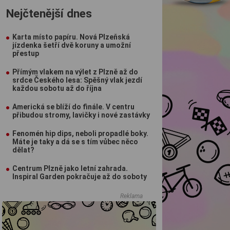
Nejčtenější dnes
Karta místo papíru. Nová Plzeňská
jízdenka šetří dvě koruny a umožní
přestup
Přímým vlakem na výlet z Plzně až do
srdce Českého lesa: Spěšný vlak jezdí
každou sobotu až do října
Americká se blíží do finále. V centru
přibudou stromy, lavičky i nové zastávky
Fenomén hip dips, neboli propadlé boky.
Máte je taky a dá se s tím vůbec něco
dělat?
Centrum Plzně jako letní zahrada.
Inspiral Garden pokračuje až do soboty
Reklama