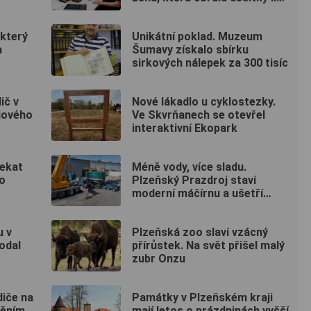
po celé republice
 který
Unikátní poklad. Muzeum
a
Šumavy získalo sbírku
sirkových nálepek za 300 tisíc
ič v
Nové lákadlo u cyklostezky.
ajového
Ve Skvrňanech se otevřel
interaktivní Ekopark
čekat
Méně vody, více sladu.
o
Plzeňský Prazdroj staví
moderní máčírnu a ušetří
miliony litrů vody
u v
Plzeňská zoo slaví vzácný
odal
přírůstek. Na svět přišel malý
zubr Onzu
diče na
Památky v Plzeňském kraji
něním
mají letos o prázdninách vyšší