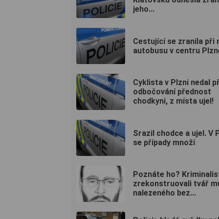
jeho...
Cestující se zranila při
autobusu v centru Plzn
Cyklista v Plzni nedal př
odbočování přednost
chodkyni, z místa ujel!
Srazil chodce a ujel. V 
se případy množí
Poznáte ho? Kriminalis
zrekonstruovali tvář m
nalezeného bez...