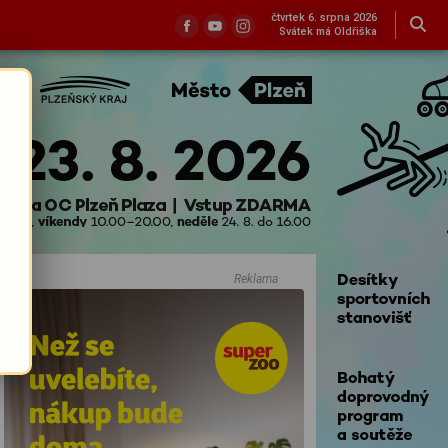
čtvrtek 6. srpna 2026
Svátek má Oldřiška
Reklama