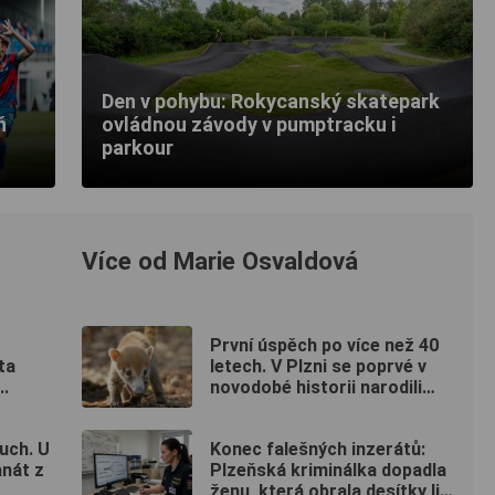
Den v pohybu: Rokycanský skatepark
ň
ovládnou závody v pumptracku i
parkour
Více od Marie Osvaldová
První úspěch po více než 40
ta
letech. V Plzni se poprvé v
..
novodobé historii narodili
nosálové bělohubí
uch. U
Konec falešných inzerátů:
anát z
Plzeňská kriminálka dopadla
ženu, která obrala desítky lidí