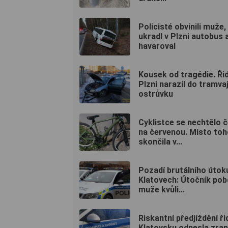
Policisté obvinili muže,
ukradl v Plzni autobus 
havaroval
Kousek od tragédie. Řid
Plzni narazil do tramv
ostrůvku
Cyklistce se nechtělo 
na červenou. Místo toh
skončila v...
Pozadí brutálního útok
Klatovech: Útočník pob
muže kvůli...
Riskantní předjíždění ři
Klatovsku odnesla zra