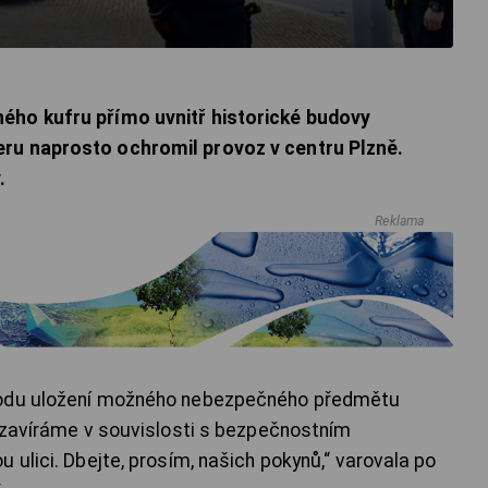
ého kufru přímo uvnitř historické budovy
ru naprosto ochromil provoz v centru Plzně.
.
Reklama
vodu uložení možného nebezpečného předmětu
 uzavíráme v souvislosti s bezpečnostním
 ulici. Dbejte, prosím, našich pokynů,“ varovala po