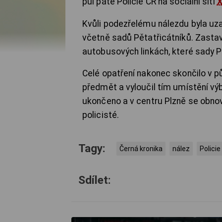
půl páté Policie ČR na sociální síti
Kvůli podezřelému nálezdu byla uz
včetně sadů Pětatřicátníků. Zastave
autobusových linkách, které sady Pě
Celé opatření nakonec skončilo v pů
předmět a vyloučil tím umístění v
ukončeno a v centru Plzně se obnov
policisté.
Tagy:
Černá kronika
nález
Policie
Sdílet: