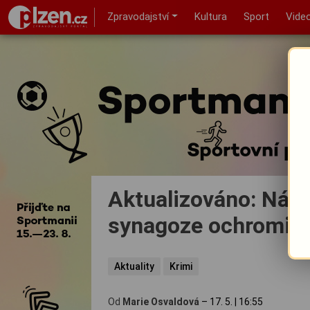
Zpravodajství
Kultura
Sport
Vide
Aktualizováno: Nále
synagoze ochromil 
Aktuality
Krimi
Od
Marie Osvaldová
–
17. 5.
|
16:55