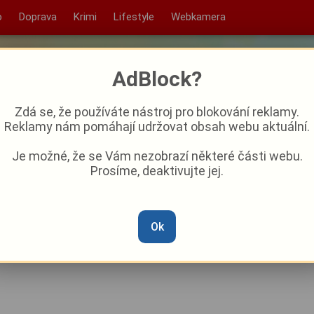
o
Doprava
Krimi
Lifestyle
Webkamera
AdBlock?
Zdá se, že používáte nástroj pro blokování reklamy.
Reklamy nám pomáhají udržovat obsah webu aktuální.
Je možné, že se Vám nezobrazí některé části webu.
Prosíme, deaktivujte jej.
z podezřelého kufru v
centrum
Ok