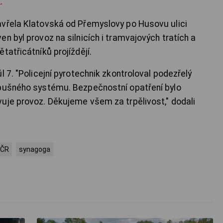
X
.
avřela Klatovská od Přemyslovy po Husovu ulici
n byl provoz na silnicích i tramvajových tratích a
tatřicátníků projíždějí.
l 7. "Policejní pyrotechnik zkontroloval podezřelý
ýbušného systému. Bezpečnostní opatření bylo
uje provoz. Děkujeme všem za trpělivost," dodali
 ČR
synagoga