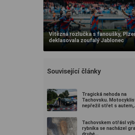
Vítězná rozlučka s fanoušky, Plze
deklasovala zoufalý Jablonec
Související články
Tragická nehoda na
Tachovsku. Motocyklis
nepřežil střet s autem,.
Tachovskem otřásl výb
rybníka se nacházel gr
druhé...