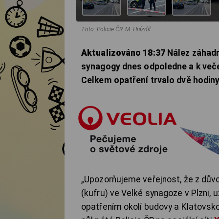
Foto: Policie ČR, M. Hnízdil
Aktualizováno 18:37
Nález záhadn
synagogy dnes odpoledne a k veče
Celkem opatření trvalo dvě hodiny
„Upozorňujeme veřejnost, že z dů
(kufru) ve Velké synagoze v Plzni,
opatřením okolí budovy a Klatovskou