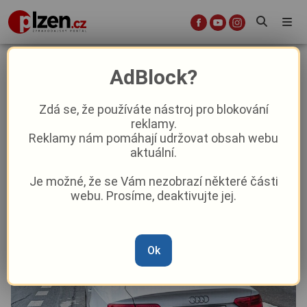
Po Varské víc jak devadesát, aneb
AdBlock?
Spěch se řidiči nevyplatil
Zdá se, že používáte nástroj pro blokování
reklamy.
Aktuality
Z Plzně
Reklamy nám pomáhají udržovat obsah webu
aktuální.
Od
Peggy Kýrová
–
2. 8. 2025
|
11:17
Je možné, že se Vám nezobrazí některé části
webu. Prosíme, deaktivujte jej.
Ok