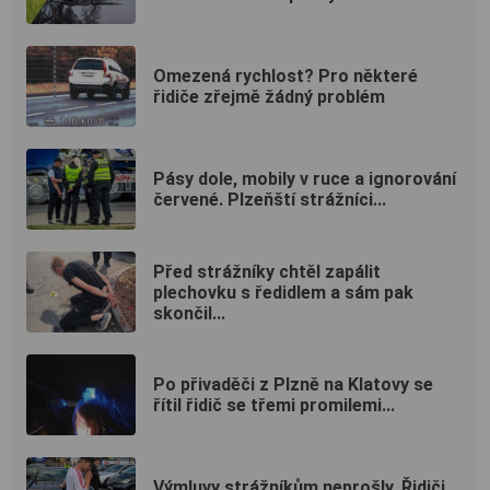
Omezená rychlost? Pro některé
řidiče zřejmě žádný problém
Pásy dole, mobily v ruce a ignorování
červené. Plzeňští strážníci...
Před strážníky chtěl zapálit
plechovku s ředidlem a sám pak
skončil...
Po přivaděči z Plzně na Klatovy se
řítil řidič se třemi promilemi...
Výmluvy strážníkům neprošly. Řidiči