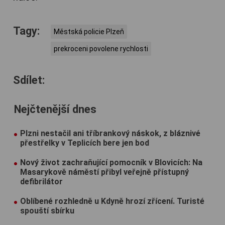
Tagy:
Městská policie Plzeň
prekroceni povolene rychlosti
Sdílet:
Nejčtenější dnes
Plzni nestačil ani tříbrankový náskok, z bláznivé
přestřelky v Teplicích bere jen bod
Nový život zachraňující pomocník v Blovicích: Na
Masarykově náměstí přibyl veřejně přístupný
defibrilátor
Oblíbené rozhledně u Kdyně hrozí zřícení. Turisté
spouští sbírku