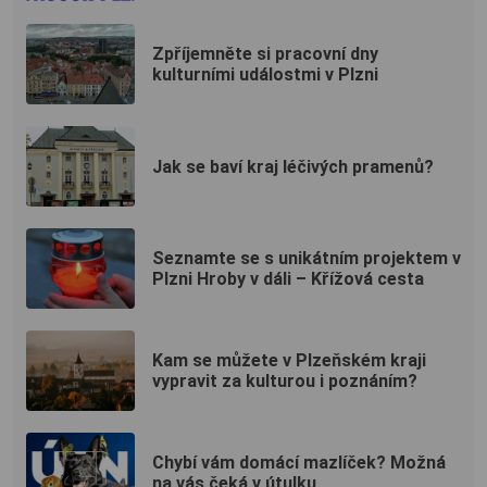
Zpříjemněte si pracovní dny
kulturními událostmi v Plzni
Jak se baví kraj léčivých pramenů?
Seznamte se s unikátním projektem v
Plzni Hroby v dáli – Křížová cesta
Kam se můžete v Plzeňském kraji
vypravit za kulturou i poznáním?
Chybí vám domácí mazlíček? Možná
na vás čeká v útulku