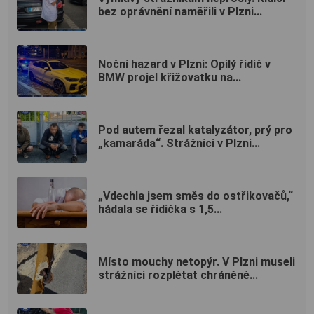
bez oprávnění naměřili v Plzni...
Noční hazard v Plzni: Opilý řidič v
BMW projel křižovatku na...
Pod autem řezal katalyzátor, prý pro
„kamaráda“. Strážníci v Plzni...
„Vdechla jsem směs do ostřikovačů,“
hádala se řidička s 1,5...
Místo mouchy netopýr. V Plzni museli
strážníci rozplétat chráněné...