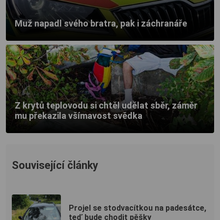
Muž napadl svého bratra, pak i záchranáře
Z krytů teplovodu si chtěl udělat sběr, záměr
mu překazila všímavost svědka
Související články
Projel se stodvacítkou na padesátce,
teď bude chodit pěšky