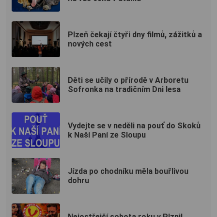
Plzeň čekají čtyři dny filmů, zážitků a
nových cest
Děti se učily o přírodě v Arboretu
Sofronka na tradičním Dni lesa
Vydejte se v neděli na pouť do Skoků
k Naší Paní ze Sloupu
Jízda po chodníku měla bouřlivou
dohru
Nejostřejší sobota roku v Plzni!