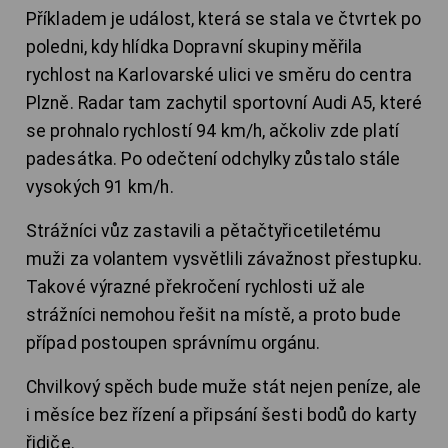
Příkladem je událost, která se stala ve čtvrtek po
poledni, kdy hlídka Dopravní skupiny měřila
rychlost na Karlovarské ulici ve směru do centra
Plzně. Radar tam zachytil sportovní Audi A5, které
se prohnalo rychlostí 94 km/h, ačkoliv zde platí
padesátka. Po odečtení odchylky zůstalo stále
vysokých 91 km/h.
Strážníci vůz zastavili a pětačtyřicetiletému
muži za volantem vysvětlili závažnost přestupku.
Takové výrazné překročení rychlosti už ale
strážníci nemohou řešit na místě, a proto bude
případ postoupen správnímu orgánu.
Chvilkový spěch bude muže stát nejen peníze, ale
i měsíce bez řízení a připsání šesti bodů do karty
řidiče.