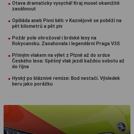
Otava dramaticky vysychá! Kraj musel okamžitě
zasáhnout
Opiliáda aneb Pivní běh: v Kaznějově se poběží na
pět kilometrů a pět piv
Požár pole ohrožoval i brdské lesy na
Rokycansku. Zasahovala i legendární Praga V3S
Přímým vlakem na výlet z Plzně až do srdce
Českého lesa: Spěšný vlak jezdí každou sobotu až
do října
Hyský po bláznivé remíze: Bod nestačí. Výsledek
beru jako porážku