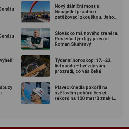
Nový dálniční most u
 Senátu
Napajedel prochází
zatěžovací zkouškou. Jeho
otevření se blíží
Slovácko má nového trenéra.
 Senátu
Poslední tým ligy převzal
Roman Skuhravý
 výheň:
Týdenní horoskop: 17.–23.
listopadu – hvězdy vám
prozradí, co vás čeká
adbuzy
Plavec Knedla pokořil na
a
světovém poháru český
rekord na 100 metrů znak i
limity pro ME