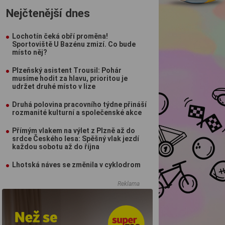
Nejčtenější dnes
Lochotín čeká obří proměna!
Sportoviště U Bazénu zmizí. Co bude
místo něj?
Plzeňský asistent Trousil: Pohár
musíme hodit za hlavu, prioritou je
udržet druhé místo v lize
Druhá polovina pracovního týdne přináší
rozmanité kulturní a společenské akce
Přímým vlakem na výlet z Plzně až do
srdce Českého lesa: Spěšný vlak jezdí
každou sobotu až do října
Lhotská náves se změnila v cyklodrom
Reklama