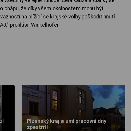
 na všechny veřejné funkce. Celá kauza a články se
to chápu, že díky všem okolnostem mohu být
vaznosti na blížící se krajské volby poškodit hnutí
," prohlásil Winkelhöfer.
il
Plzeňský kraj si umí pracovní dny
zpestřit!