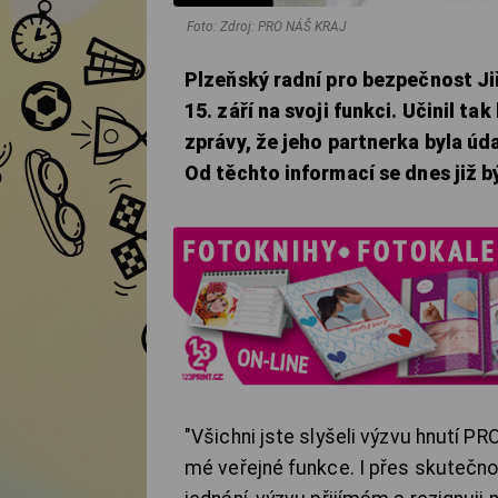
Foto: Zdroj: PRO NÁŠ KRAJ
Plzeňský radní pro bezpečnost Ji
15. září na svoji funkci. Učinil t
zprávy, že jeho partnerka byla úd
Od těchto informací se dnes již b
"Všichni jste slyšeli výzvu hnutí P
mé veřejné funkce. I přes skutečno