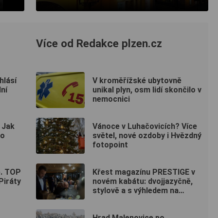
Více od Redakce plzen.cz
hlásí
V kroměřížské ubytovně
ní
unikal plyn, osm lidí skončilo v
nemocnici
 Jak
Vánoce v Luhačovicích? Více
po
světel, nové ozdoby i Hvězdný
fotopoint
e. TOP
Křest magazínu PRESTIGE v
Piráty
novém kabátu: dvojjazyčně,
stylově a s výhledem na
Hradčany
Hrad Malenovice po