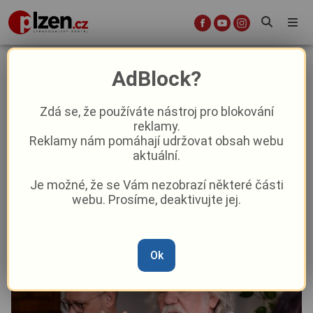
Plzeňský památkář Petr Marovič
AdBlock?
oslavil významné jubileum. Na
radnici přijal blahopřání zástupců
Zdá se, že používáte nástroj pro blokování
reklamy.
města
Reklamy nám pomáhají udržovat obsah webu
aktuální.
Aktuality
Aktuálně
Z Plzně
Je možné, že se Vám nezobrazí některé části
webu. Prosíme, deaktivujte jej.
Od
Peggy Kýrová
–
7. 9. 2025
|
06:58
Ok