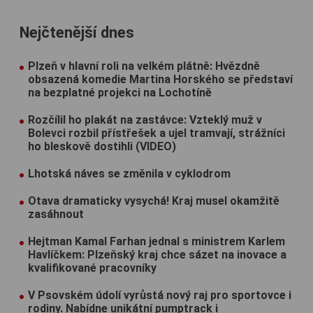
Nejčtenější dnes
Plzeň v hlavní roli na velkém plátně: Hvězdně
obsazená komedie Martina Horského se představí
na bezplatné projekci na Lochotíně
Rozčílil ho plakát na zastávce: Vzteklý muž v
Bolevci rozbil přístřešek a ujel tramvají, strážníci
ho bleskově dostihli (VIDEO)
Lhotská náves se změnila v cyklodrom
Otava dramaticky vysychá! Kraj musel okamžitě
zasáhnout
Hejtman Kamal Farhan jednal s ministrem Karlem
Havlíčkem: Plzeňský kraj chce sázet na inovace a
kvalifikované pracovníky
V Psovském údolí vyrůstá nový raj pro sportovce i
rodiny. Nabídne unikátní pumptrack i