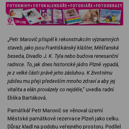
„
Petr Marovič přispěl k rekonstrukcím významných
staveb, jako jsou Františkánský klášter, Měšťanská
beseda, Divadlo J. K. Tyla nebo budova renesanční
radnice. To, jak dnes historické jádro Plzně vypadá,
je z velké části právě jeho zásluhou. K životnímu
jubileu mu přeji především mnoho zdraví a aby jej
vitalita a elán provázely co nejdéle,
“ uvedla radní
Eliška Bartáková.
Památkář Petr Marovič se věnoval území
Městské památkové rezervace Plzeň jako celku.
Důraz kladl na podobu veřejného prostoru. Podílel