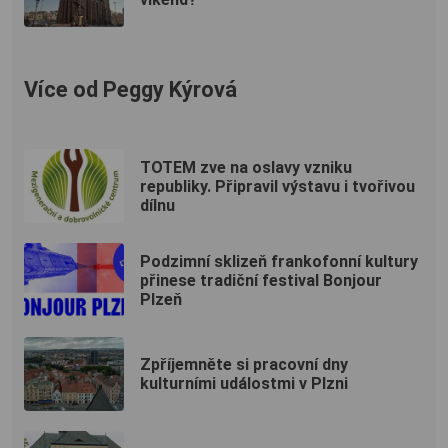
Více od Peggy Kýrová
TOTEM zve na oslavy vzniku
republiky. Připravil výstavu i tvořivou
dílnu
Podzimní sklizeň frankofonní kultury
přinese tradiční festival Bonjour
Plzeň
Zpříjemněte si pracovní dny
kulturními událostmi v Plzni