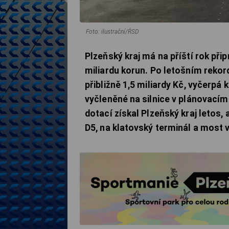
Foto: ilustrační/ŘSD
Plzeňský kraj má na příští rok při
miliardu korun. Po letošním rekord
přibližně 1,5 miliardy Kč, vyčerpá 
vyčleněné na silnice v plánovací
dotací získal Plzeňský kraj letos,
D5, na klatovský terminál a most 