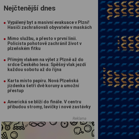
Nejčtenější dnes
Vypálený byt a masivní evakuace v Plzni!
Hasiči zachraňovali obyvatele v maskách
Mimo službu, a přesto v první linii.
Policista pohotově zachránil život v
plzeňském fitku
Přímým vlakem na výlet z Plzně až do
srdce Českého lesa: Spěšný vlak jezdí
každou sobotu až do října
Karta místo papíru. Nová Plzeňská
jízdenka šetří dvě koruny a umožní
přestup
Americká se blíží do finále. V centru
přibudou stromy, lavičky i nové zastávky
Reklama