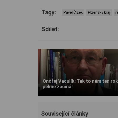
Tagy:
Pavel Čížek
Plzeňský kraj
r
Sdílet:
Ondřej Vaculík: Tak to nám ten rok
pěkně začíná!
Související články