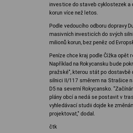
investice do staveb cyklostezek a c
korun více než letos.
Podle vedoucího odboru dopravy Duš
masivních investicích do svých siln
milionů korun, bez peněz od Evropsk
Peníze chce kraj podle Čížka opět 
Například na Rokycansku bude pokra
pražské", kterou stát po dostavbě 
silnici II/117 směrem na Strašice 
D5 na severní Rokycansko. "Začínám
plány obcí a nedá se postavit v tra
vyhledávací studii dojde ke změn
projektovat," dodal.
čtk