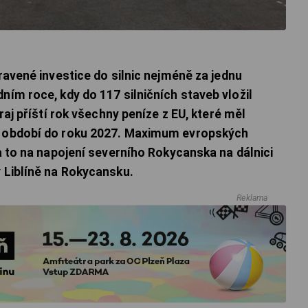
pravené investice do silnic nejméně za jednu
ním roce, kdy do 117 silničních staveb vložil
kraj příští rok všechny peníze z EU, které měl
m období do roku 2027. Maximum evropských
 a to na napojení severního Rokycanska na dálnici
v Liblíně na Rokycansku.
Reklama