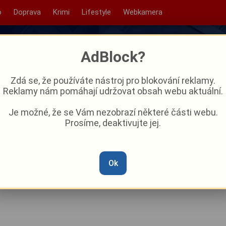
o
Doprava
Krimi
Lifestyle
Webkamera
AdBlock?
Zdá se, že používáte nástroj pro blokování reklamy.
Reklamy nám pomáhají udržovat obsah webu aktuální.
Je možné, že se Vám nezobrazí některé části webu.
Prosíme, deaktivujte jej.
ští rok připravené investice
 miliardu
Ok