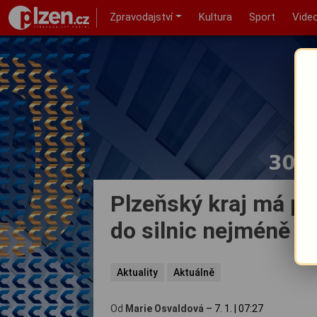
Zpravodajství
Kultura
Sport
Vide
Plzeňský kraj má pří
do silnic nejméně za
Aktuality
Aktuálně
Od
Marie Osvaldová
–
7. 1.
|
07:27