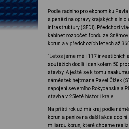
Podle radního pro ekonomiku Pavla 
s penězi na opravy krajských silnic 
infrastruktury (SFDI). Předchozí vl
kabinet rozpočet fondu ze Sněmovny
korun a v předchozích letech až 360
"Letos jsme měli 117 investičních akc
soutěžích docílili cen kolem 50 pro
stavby. A ještě se k tomu naakumul
náměstek hejtmana Pavel Čížek (STA
napojení severního Rokycanska a Plz
stavba v 25leté historii kraje.
Na příští rok už má kraj podle nám
korun a peníze na další akce dopln
miliardu korun, které chceme realizo