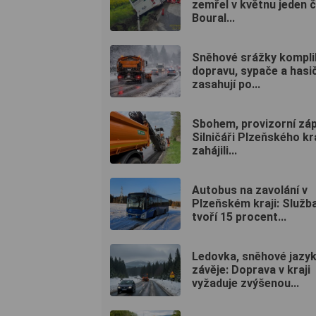
zemřel v květnu jeden č
Boural...
Sněhové srážky komplik
dopravu, sypače a hasič
zasahují po...
Sbohem, provizorní záp
Silničáři Plzeňského kr
zahájili...
Autobus na zavolání v
Plzeňském kraji: Služb
tvoří 15 procent...
Ledovka, sněhové jazyk
závěje: Doprava v kraji
vyžaduje zvýšenou...