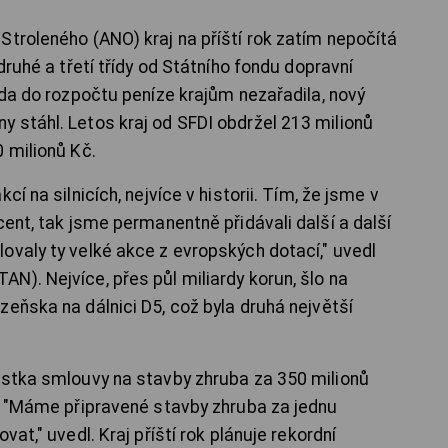
Stroleného (ANO) kraj na příští rok zatím nepočítá
druhé a třetí třídy od Státního fondu dopravní
áda do rozpočtu peníze krajům nezařadila, nový
 stáhl. Letos kraj od SFDI obdržel 213 milionů
 milionů Kč.
í na silnicích, nejvíce v historii. Tím, že jsme v
cent, tak jsme permanentně přidávali další a další
ovaly ty velké akce z evropských dotací," uvedl
N). Nejvíce, přes půl miliardy korun, šlo na
eňska na dálnici D5, což byla druhá největší
ěstka smlouvy na stavby zhruba za 350 milionů
í. "Máme připravené stavby zhruba za jednu
vat," uvedl. Kraj příští rok plánuje rekordní