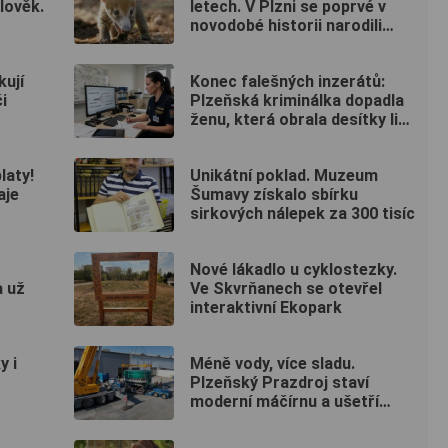
lověk.
letech. V Plzni se poprvé v
novodobé historii narodili
nosálové bělohubí
ují
Konec falešných inzerátů:
i
Plzeňská kriminálka dopadla
ženu, která obrala desítky lidí
po celé republice
laty!
Unikátní poklad. Muzeum
aje
Šumavy získalo sbírku
sirkových nálepek za 300 tisíc
Nové lákadlo u cyklostezky.
a už
Ve Skvrňanech se otevřel
interaktivní Ekopark
y i
Méně vody, více sladu.
Plzeňský Prazdroj staví
moderní máčírnu a ušetří
miliony litrů vody