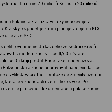
yklotras. Dá na ně 70 milionů Kč, asi o 20 milionů
ana Pakandla kraj už čtyři roky nepolevuje v
ic. Krajský rozpočet je zatím plánuje v objemu 813
é unie a ze SFDI.
rozdělit rovnoměrně do každého ze sedmi okresů.
čovat s modernizací silnice II/605, "staré
dálnice D5 kraji předal. Bude také modernizovat
na Rokycansku a začne připravovat napojení dálnice
e s vyhledávací studií, protože se změnily územní
se, která je v zásadách územního rozvoje. Po
ám územně plánovací dokumentace a pak se začne