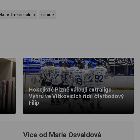
ekonstrukce silnic
silnice
Hokejisté Plzně válcují extraligu.
Výhru ve Vítkovicích řídil čtyřbodový
Filip
Více od Marie Osvaldová