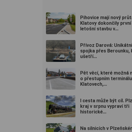
Pihovice mají nový průt
Klatovy dokončily první
letošní stavbu v...
Přívoz Darová: Unikátn
spojka přes Berounku, 
ušetří...
Pět věcí, které možná 
o přestupním terminálu
Klatovech,...
I cesta může být cíl. P
kraj v srpnu vypraví tři
historické...
Na silnicích v Plzeňské