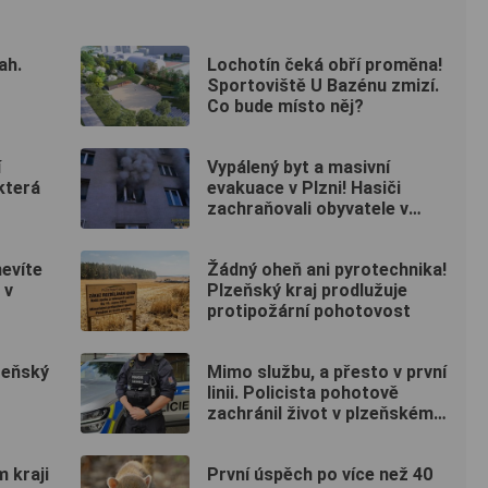
ah.
Lochotín čeká obří proměna!
Sportoviště U Bazénu zmizí.
Co bude místo něj?
í
Vypálený byt a masivní
která
evakuace v Plzni! Hasiči
zachraňovali obyvatele v
maskách
nevíte
Žádný oheň ani pyrotechnika!
 v
Plzeňský kraj prodlužuje
protipožární pohotovost
lzeňský
Mimo službu, a přesto v první
linii. Policista pohotově
zachránil život v plzeňském
fitku
m kraji
První úspěch po více než 40