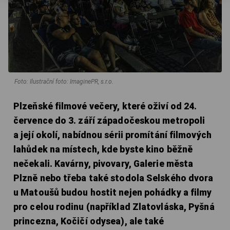
Foto: Ilustrační foto: ImaginePR, s.r.o.
Plzeňské filmové večery, které oživí od 24.
července do 3. září západočeskou metropoli
a její okolí, nabídnou sérii promítání filmových
lahůdek na místech, kde byste kino běžně
nečekali. Kavárny, pivovary, Galerie města
Plzně nebo třeba také stodola Selského dvora
u Matoušů budou hostit nejen pohádky a filmy
pro celou rodinu (například Zlatovláska, Pyšná
princezna, Kočičí odysea), ale také