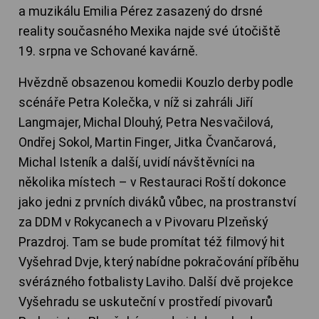
a muzikálu Emilia Pérez zasazený do drsné
reality současného Mexika najde své útočiště
19. srpna ve Schované kavárně.
Hvězdně obsazenou komedii Kouzlo derby podle
scénáře Petra Kolečka, v níž si zahráli Jiří
Langmajer, Michal Dlouhý, Petra Nesvačilová,
Ondřej Sokol, Martin Finger, Jitka Čvančarová,
Michal Isteník a další, uvidí návštěvníci na
několika místech – v Restauraci Roští dokonce
jako jedni z prvních diváků vůbec, na prostranství
za DDM v Rokycanech a v Pivovaru Plzeňský
Prazdroj. Tam se bude promítat též filmový hit
Vyšehrad Dvje, který nabídne pokračování příběhu
svérázného fotbalisty Laviho. Další dvě projekce
Vyšehradu se uskuteční v prostředí pivovarů