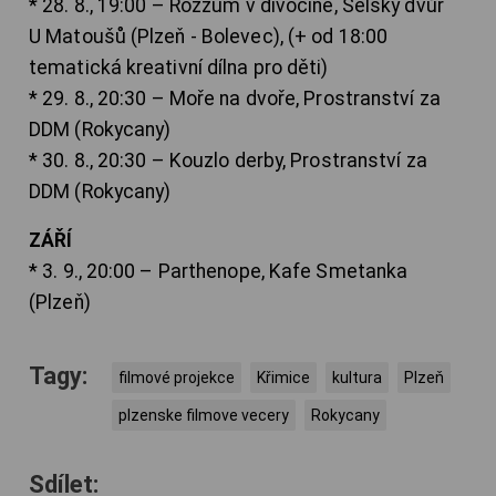
* 28. 8., 19:00 – Rozzum v divočině, Selský dvůr
U Matoušů (Plzeň - Bolevec), (+ od 18:00
tematická kreativní dílna pro děti)
* 29. 8., 20:30 – Moře na dvoře, Prostranství za
DDM (Rokycany)
* 30. 8., 20:30 – Kouzlo derby, Prostranství za
DDM (Rokycany)
ZÁŘÍ
* 3. 9., 20:00 – Parthenope, Kafe Smetanka
(Plzeň)
Tagy:
filmové projekce
Křimice
kultura
Plzeň
plzenske filmove vecery
Rokycany
Sdílet: