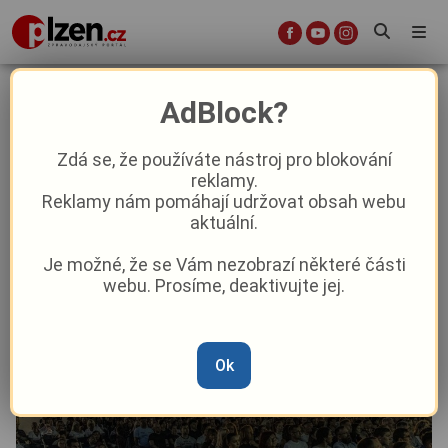
Plzeňské filmové večery 2025
AdBlock?
přinesou letní kino do galerie,
stodoly, kaváren i pivovarů
Zdá se, že používáte nástroj pro blokování
reklamy.
Reklamy nám pomáhají udržovat obsah webu
Aktuality
Kultura
Z Plzně
aktuální.
Je možné, že se Vám nezobrazí některé části
Od
Peggy Kýrová
–
20. 7. 2025
|
08:00
webu. Prosíme, deaktivujte jej.
Ok