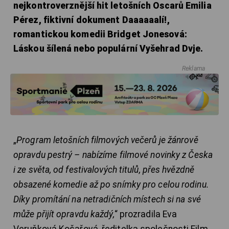
nejkontroverznější hit letošních Oscarů Emilia
Pérez, fiktivní dokument Daaaaaalí!,
romantickou komedii Bridget Jonesová:
Láskou šílená nebo populární Vyšehrad Dvje.
Reklama
„
Program letošních filmových večerů je žánrově
opravdu pestrý – nabízíme filmové novinky z Česka
i ze světa, od festivalových titulů, přes hvězdně
obsazené komedie až po snímky pro celou rodinu.
Díky promítání na netradičních místech si na své
může přijít opravdu každý,
“ prozradila Eva
Veruňková Košařová, ředitelka společnosti Film