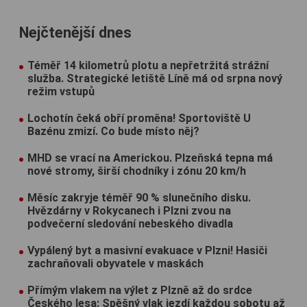
Nejčtenější dnes
Téměř 14 kilometrů plotu a nepřetržitá strážní
služba. Strategické letiště Líně má od srpna nový
režim vstupů
Lochotín čeká obří proměna! Sportoviště U
Bazénu zmizí. Co bude místo něj?
MHD se vrací na Americkou. Plzeňská tepna má
nové stromy, širší chodníky i zónu 20 km/h
Měsíc zakryje téměř 90 % slunečního disku.
Hvězdárny v Rokycanech i Plzni zvou na
podvečerní sledování nebeského divadla
Vypálený byt a masivní evakuace v Plzni! Hasiči
zachraňovali obyvatele v maskách
Přímým vlakem na výlet z Plzně až do srdce
Českého lesa: Spěšný vlak jezdí každou sobotu až