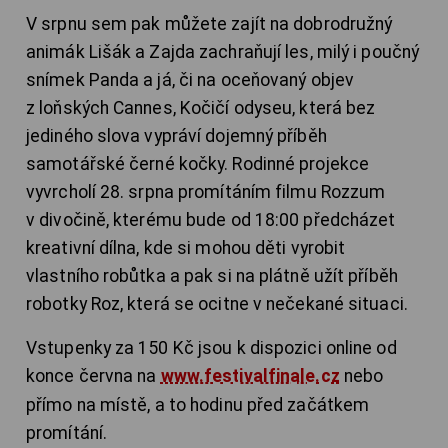
V srpnu sem pak můžete zajít na dobrodružný
animák Lišák a Zajda zachraňují les, milý i poučný
snímek Panda a já, či na oceňovaný objev
z loňských Cannes, Kočičí odyseu, která bez
jediného slova vypráví dojemný příběh
samotářské černé kočky. Rodinné projekce
vyvrcholí 28. srpna promítáním filmu Rozzum
v divočině, kterému bude od 18:00 předcházet
kreativní dílna, kde si mohou děti vyrobit
vlastního robůtka a pak si na plátně užít příběh
robotky Roz, která se ocitne v nečekané situaci.
Vstupenky za 150 Kč jsou k dispozici online od
konce června na
www.festivalfinale.cz
nebo
přímo na místě, a to hodinu před začátkem
promítání.