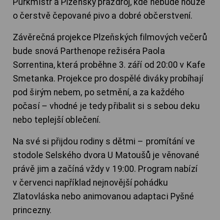
Purkmistr a Plzeňský prazdroj, kde nebude nouze
o čerstvě čepované pivo a dobré občerstvení.
Závěrečná projekce Plzeňských filmových večerů
bude snová Parthenope režiséra Paola
Sorrentina, která proběhne 3. září od 20:00 v Kafe
Smetanka. Projekce pro dospělé diváky probíhají
pod širým nebem, po setmění, a za každého
počasí – vhodné je tedy přibalit si s sebou deku
nebo teplejší oblečení.
Na své si přijdou rodiny s dětmi – promítání ve
stodole Selského dvora U Matoušů je věnované
právě jim a začíná vždy v 19:00. Program nabízí
v červenci například nejnovější pohádku
Zlatovláska nebo animovanou adaptaci Pyšné
princezny.