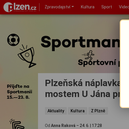
Zpravodajství
Kultura
Sport
Vide
Plzeňská náplavka o
mostem U Jána prop
Aktuality
Kultura
Z Plzně
Od
Anna Raková
–
24. 6.
|
17:28