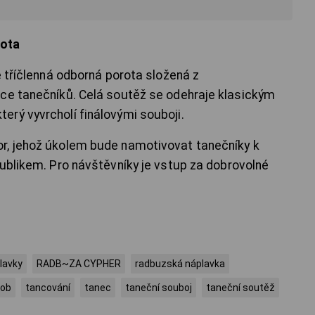
rota
e tříčlenná odborná porota složená z
nce tanečníků. Celá soutěž se odehraje klasickým
rý vyvrcholí finálovými souboji.
r, jehož úkolem bude namotivovat tanečníky k
publikem. Pro návštěvníky je vstup za dobrovolné
lavky
RADB~ZA CYPHER
radbuzská náplavka
dob
tancování
tanec
taneční souboj
taneční soutěž