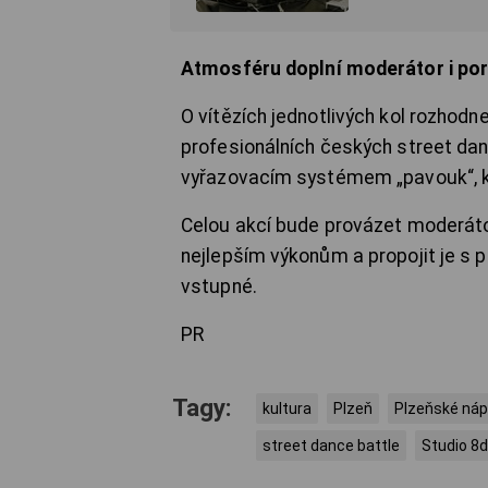
Atmosféru doplní moderátor i po
O vítězích jednotlivých kol rozhodn
profesionálních českých street da
vyřazovacím systémem „pavouk“, kte
Celou akcí bude provázet moderáto
nejlepším výkonům a propojit je s 
vstupné.
PR
Tagy:
kultura
Plzeň
Plzeňské náp
street dance battle
Studio 8