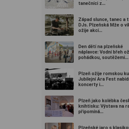
tanečníci z...
Západ slunce, tanec a 
DJs. Plzeňská Mže o v
ožije akcí...
Den dětí na plzeňské
náplavce: Vodní břeh ož
pohádkou, soutěžemi...
Plzeň ožije romskou ku
Jubilejní Ara Fest nabí
koncerty i...
Plzeň jako kolébka če
knihtisku: Výstava na r
připomíná...
Plzeňské jaro s klasiko