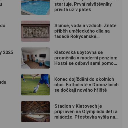
u
startuje. První návštěvníky
přivítá už v pátek
 do
Slunce, voda a vzduch. Znáte
příběh uměleckého díla na
fasádě Rokycanské
nemocnice?
y 2025
Klatovská ubytovna se
proměnila v moderní penzion:
Hosté se odbaví sami pomocí
kódu
Konec dojíždění do okolních
ndu
obcí: Fotbalisté v Domažlicích
se dočkají nového hřiště
Stadion v Klatovech je
připraven na Olympiádu dětí a
mládeže. Přestavba vyšla na
50 milionů