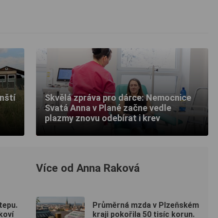
nští
Skvělá zpráva pro dárce: Nemocnice
Svatá Anna v Plané začne vedle
plazmy znovu odebírat i krev
Více od Anna Raková
tepu.
Průměrná mzda v Plzeňském
koví
kraji pokořila 50 tisíc korun.