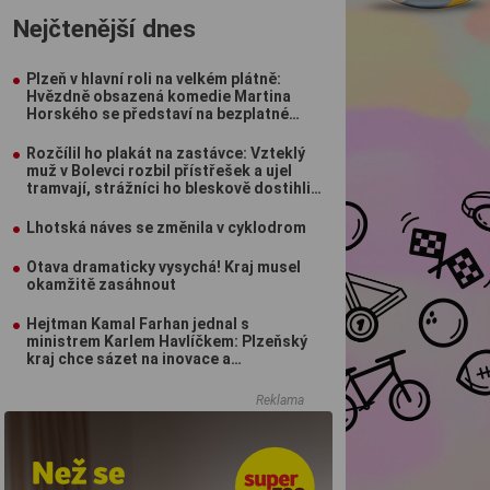
Nejčtenější dnes
Plzeň v hlavní roli na velkém plátně:
Hvězdně obsazená komedie Martina
Horského se představí na bezplatné
projekci na Lochotíně
Rozčílil ho plakát na zastávce: Vzteklý
muž v Bolevci rozbil přístřešek a ujel
tramvají, strážníci ho bleskově dostihli
(VIDEO)
Lhotská náves se změnila v cyklodrom
Otava dramaticky vysychá! Kraj musel
okamžitě zasáhnout
Hejtman Kamal Farhan jednal s
ministrem Karlem Havlíčkem: Plzeňský
kraj chce sázet na inovace a
kvalifikované pracovníky
Reklama