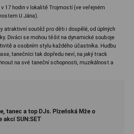
 v 17 hodin v lokalitě Trojmostí (ve veřejném
mostem U Jána).
 atraktivní soutěž pro děti i dospělé, od úplných
ky. Diváci se mohou těšit na dynamické souboje
ativitě a osobním stylu každého účastníka. Hudbu
se, tanečníci tak dopředu neví, na jaký track
hnout na své taneční schopnosti, muzikálnost a
e, tanec a top DJs. Plzeňská Mže o
je akcí SUN:SET