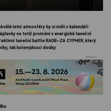
kvělé letní atmosféry by si měli v kalendáři
náplavky se totiž promění v energické taneční
traktivní taneční battle RADB~ZA CYPHER, který
íky, tak kolemjdoucí diváky.
Reklama
dbu