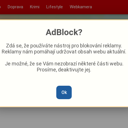
o
Doprava
Krimi
Lifestyle
Webkamera
AdBlock?
Zdá se, že používáte nástroj pro blokování reklamy.
Reklamy nám pomáhají udržovat obsah webu aktuální.
Je možné, že se Vám nezobrazí některé části webu.
Prosíme, deaktivujte jej.
žije pouličním tancem. Pod
ukne Street Dance Battle
Ok