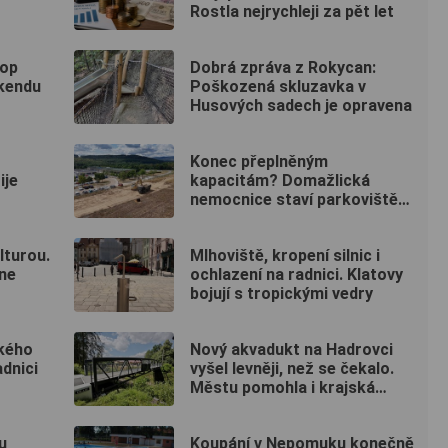
Rostla nejrychleji za pět let
top
Dobrá zpráva z Rokycan:
íkendu
Poškozená skluzavka v
Husových sadech je opravena
Konec přeplněným
ije
kapacitám? Domažlická
nemocnice staví parkoviště
pro zaměstnance
lturou.
Mlhoviště, kropení silnic i
dne
ochlazení na radnici. Klatovy
bojují s tropickými vedry
ského
Nový akvadukt na Hadrovci
adnici
vyšel levněji, než se čekalo.
Městu pomohla i krajská
dotace
u
Koupání v Nepomuku konečně