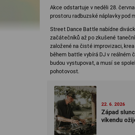
Akce odstartuje v neděli 28. června
prostoru radbuzské náplavky pod 
Street Dance Battle nabídne divácky
začátečníků až po zkušené taneční
založené na čisté improvizaci, kre
během battle vybírá DJ v reálném ča
budou vystupovat, a musí se spole
pohotovost.
22. 6. 2026
Západ slunc
víkendu oži