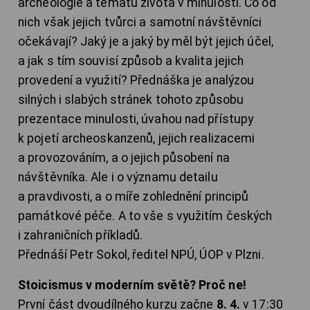
archeologie a tématu života v minulosti. Co od
nich však jejich tvůrci a samotní návštěvníci
očekávají? Jaký je a jaký by měl být jejich účel,
a jak s tím souvisí způsob a kvalita jejich
provedení a využití? Přednáška je analýzou
silných i slabých stránek tohoto způsobu
prezentace minulosti, úvahou nad přístupy
k pojetí archeoskanzenů, jejich realizacemi
a provozováním, a o jejich působení na
návštěvníka. Ale i o významu detailu
a pravdivosti, a o míře zohlednění principů
památkové péče. A to vše s využitím českých
i zahraničních příkladů.
Přednáší Petr Sokol, ředitel NPÚ, ÚOP v Plzni.
Stoicismus v moderním světě? Proč ne!
První část dvoudílného kurzu začne
8. 4.
v 17:30