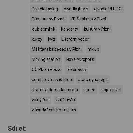
Divadlo Dialog
divadlo jktyla
divadlo PLUTO
Dům hudby Plzeň
KD Šeříková v Plzni
klub dominik
koncerty
kultura v Plzni
kurzy
kviz
Literární večer
Měšťanská beseda v Plzni
mklub
Moving station
Nová Akropolis
OC Plzeň Plaza
prednasky
semlerova rezidence
stara synagoga
statni vedecka knihovna
tanec
uop v plzni
volný čas
vzdělávání
Západočeské muzeum
Sdílet: