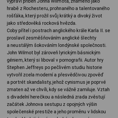
vypráví příběh Johna Wilmota, známého jako
hrabě z Rochesteru, prohnaného a talentovaného
rošťáka, který prožil svůj krátký a divoký život
jako středověká rocková hvězda.
Coby přítel i postrach anglického krále Karla II. se
proslavil zesměšňováním anglické šlechty
a neustálým šokováním londýnské společnosti.
John Wilmot byl zároveň lyrickým básnickým
géniem, který si liboval v pornografii. Autor hry
Stephen Jeffreys po pečlivém studiu historie
vytvořil zcela moderní a přesvědčivou zpověď
a portrét skandalisty, jehož cynismus je poprvé
zmaten až ve chvíli, kdy se vážně zamiluje. Vztah
s divadelní herečkou a následná zrada zvěstují
začátek Johnova sestupu z opojných výšin
společenské prestiže a jeho proměnu v lidskou