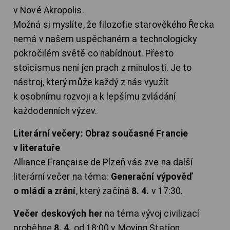
v Nové Akropolis.
Možná si myslíte, že filozofie starověkého Řecka
nemá v našem uspěchaném a technologicky
pokročilém světě co nabídnout. Přesto
stoicismus není jen prach z minulosti. Je to
nástroj, který může každý z nás využít
k osobnímu rozvoji a k lepšímu zvládání
každodenních výzev.
Literární večery: Obraz současné Francie
v literatuře
Alliance Française de Plzeň vás zve na další
literární večer na téma:
Generační výpověď
o mládí a zrání
, který začíná
8. 4.
v 17:30.
Večer deskových her
na téma vývoj civilizací
proběhne
8. 4.
od 18:00 v Moving Station.