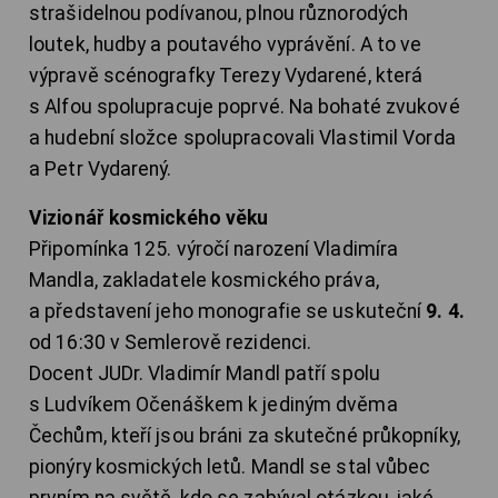
strašidelnou podívanou, plnou různorodých
loutek, hudby a poutavého vyprávění. A to ve
výpravě scénografky Terezy Vydarené, která
s Alfou spolupracuje poprvé. Na bohaté zvukové
a hudební složce spolupracovali Vlastimil Vorda
a Petr Vydarený.
Vizionář kosmického věku
Připomínka 125. výročí narození Vladimíra
Mandla, zakladatele kosmického práva,
a představení jeho monografie se uskuteční
9. 4.
od 16:30 v Semlerově rezidenci.
Docent JUDr. Vladimír Mandl patří spolu
s Ludvíkem Očenáškem k jediným dvěma
Čechům, kteří jsou bráni za skutečné průkopníky,
pionýry kosmických letů. Mandl se stal vůbec