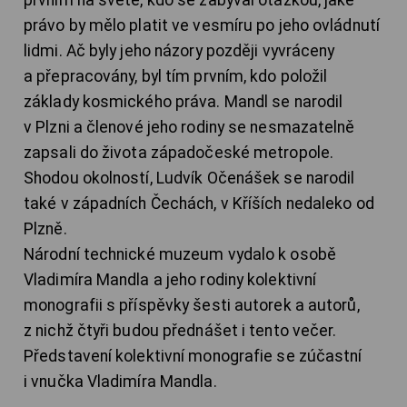
prvním na světě, kdo se zabýval otázkou, jaké
právo by mělo platit ve vesmíru po jeho ovládnutí
lidmi. Ač byly jeho názory později vyvráceny
a přepracovány, byl tím prvním, kdo položil
základy kosmického práva. Mandl se narodil
v Plzni a členové jeho rodiny se nesmazatelně
zapsali do života západočeské metropole.
Shodou okolností, Ludvík Očenášek se narodil
také v západních Čechách, v Kříších nedaleko od
Plzně.
Národní technické muzeum vydalo k osobě
Vladimíra Mandla a jeho rodiny kolektivní
monografii s příspěvky šesti autorek a autorů,
z nichž čtyři budou přednášet i tento večer.
Představení kolektivní monografie se zúčastní
i vnučka Vladimíra Mandla.