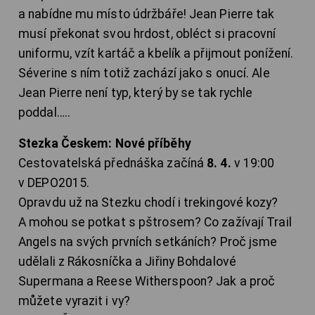
a nabídne mu místo údržbáře! Jean Pierre tak
musí překonat svou hrdost, obléct si pracovní
uniformu, vzít kartáč a kbelík a přijmout ponížení.
Séverine s ním totiž zachází jako s onucí. Ale
Jean Pierre není typ, který by se tak rychle
poddal…..
Stezka Českem: Nové příběhy
Cestovatelská přednáška začíná
8. 4.
v 19:00
v DEPO2015.
Opravdu už na Stezku chodí i trekingové kozy?
A mohou se potkat s pštrosem? Co zažívají Trail
Angels na svých prvních setkáních? Proč jsme
udělali z Rákosníčka a Jiřiny Bohdalové
Supermana a Reese Witherspoon? Jak a proč
můžete vyrazit i vy?