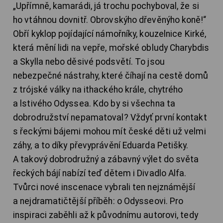
„Upřímně, kamarádi, já trochu pochyboval, že si
ho vtáhnou dovnitř. Obrovskýho dřevěnýho koně!“
Obří kyklop pojídající námořníky, kouzelnice Kirké,
která mění lidi na vepře, mořské obludy Charybdis
a Skylla nebo děsivé podsvětí. To jsou
nebezpečné nástrahy, které číhají na cestě domů
z trójské války na ithackého krále, chytrého
a lstivého Odyssea. Kdo by si všechna ta
dobrodružství nepamatoval? Vždyť první kontakt
s řeckými bájemi mohou mít české děti už velmi
záhy, a to díky převyprávění Eduarda Petišky.
A takový dobrodružný a zábavný výlet do světa
řeckých bájí nabízí teď dětem i Divadlo Alfa.
Tvůrci nové inscenace vybrali ten nejznámější
a nejdramatičtější příběh: o Odysseovi. Pro
inspiraci zaběhli až k původnímu autorovi, tedy