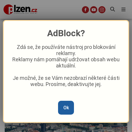
Plzeň si po víkendu bude užívat
AdBlock?
nespočet rozmanitých akcí
Zdá se, že používáte nástroj pro blokování
reklamy.
Kultura
Reklamy nám pomáhají udržovat obsah webu
aktuální.
Od
Peggy Kýrová
–
8. 4. 2024
|
04:46
Je možné, že se Vám nezobrazí některé části
webu. Prosíme, deaktivujte jej.
Ok