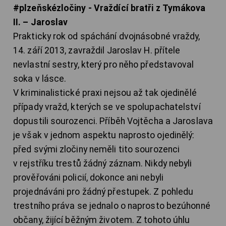
#plzeňskézločiny - Vraždící bratři z Tymákova
II. – Jaroslav
Prakticky rok od spáchání dvojnásobné vraždy,
14. září 2013, zavraždil Jaroslav H. přítele
nevlastní sestry, který pro něho představoval
soka v lásce.
V kriminalistické praxi nejsou až tak ojedinělé
případy vražd, kterých se ve spolupachatelství
dopustili sourozenci. Příběh Vojtěcha a Jaroslava
je však v jednom aspektu naprosto ojedinělý:
před svými zločiny neměli tito sourozenci
v rejstříku trestů žádný záznam. Nikdy nebyli
prověřováni policií, dokonce ani nebyli
projednáváni pro žádný přestupek. Z pohledu
trestního práva se jednalo o naprosto bezúhonné
občany, žijící běžným životem. Z tohoto úhlu