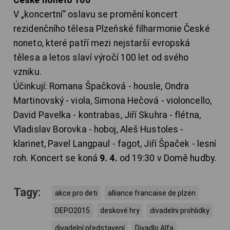
České noneto 100
V „koncertní“ oslavu se promění koncert
rezidenčního tělesa Plzeňské filharmonie České
noneto, které patří mezi nejstarší evropská
tělesa a letos slaví výročí 100 let od svého
vzniku.
Účinkují: Romana Špačková - housle, Ondra
Martinovský - viola, Simona Hečová - violoncello,
David Pavelka - kontrabas, Jiří Skuhra - flétna,
Vladislav Borovka - hoboj, Aleš Hustoles -
klarinet, Pavel Langpaul - fagot, Jiří Špaček - lesní
roh. Koncert se koná
9. 4.
od 19:30 v Domě hudby.
Tagy:
akce pro deti
alliance francaise de plzen
DEPO2015
deskové hry
divadelni prohlidky
divadelní představení
Divadlo Alfa