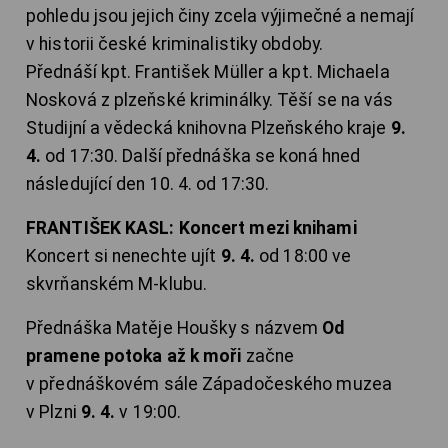
pohledu jsou jejich činy zcela výjimečné a nemají
v historii české kriminalistiky obdoby.
Přednáší kpt. František Müller a kpt. Michaela
Nosková z plzeňské kriminálky. Těší se na vás
Studijní a vědecká knihovna Plzeňského kraje
9.
4.
od 17:30. Další přednáška se koná hned
následující den 10. 4. od 17:30.
FRANTIŠEK KASL: Koncert mezi knihami
Koncert si nenechte ujít
9. 4.
od 18:00 ve
skvrňanském M-klubu.
Přednáška Matěje Houšky s názvem
Od
pramene potoka až k moři
začne
v přednáškovém sále Západočeského muzea
v Plzni
9. 4.
v 19:00.