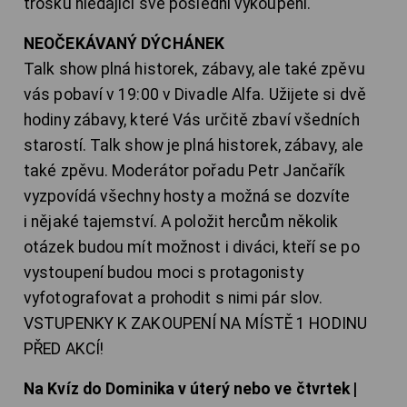
trosku hledající své poslední vykoupení.
NEOČEKÁVANÝ DÝCHÁNEK
Talk show plná historek, zábavy, ale také zpěvu
vás pobaví v 19:00 v Divadle Alfa. Užijete si dvě
hodiny zábavy, které Vás určitě zbaví všedních
starostí. Talk show je plná historek, zábavy, ale
také zpěvu. Moderátor pořadu Petr Jančařík
vyzpovídá všechny hosty a možná se dozvíte
i nějaké tajemství. A položit hercům několik
otázek budou mít možnost i diváci, kteří se po
vystoupení budou moci s protagonisty
vyfotografovat a prohodit s nimi pár slov.
VSTUPENKY K ZAKOUPENÍ NA MÍSTĚ 1 HODINU
PŘED AKCÍ!
Na Kvíz do Dominika v úterý nebo ve čtvrtek |