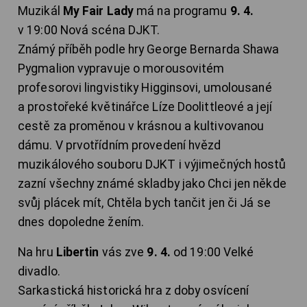
Muzikál
My Fair Lady
má na programu
9. 4.
v 19:00 Nová scéna DJKT.
Známý příběh podle hry George Bernarda Shawa
Pygmalion vypravuje o morousovitém
profesorovi lingvistiky Higginsovi, umolousané
a prostořeké květinářce Líze Doolittleové a její
cestě za proměnou v krásnou a kultivovanou
dámu. V prvotřídním provedení hvězd
muzikálového souboru DJKT i výjimečných hostů
zazní všechny známé skladby jako Chci jen někde
svůj plácek mít, Chtěla bych tančit jen či Já se
dnes dopoledne žením.
Na hru
Libertin
vás zve
9. 4.
od 19:00 Velké
divadlo.
Sarkastická historická hra z doby osvícení