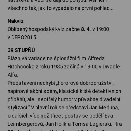
návštěva a věci se dají do pohybu. Asi není
všechno tak, jak to vypadalo na první pohled...
Nakvíz
Oblíbený hospodský kvíz začne
8. 4.
v 19:00
v DEPO2015.
39 STUPŇŮ
Bláznivá variace na špionážní film Alfreda
Hitchcocka z roku 1935 začíná v 19:00 v Divadle
Alfa.
Představení nechybí „hororové dobrodružství,
napínavé akční scény, klasická klišé detektivních
příběhů, ale i neotřelý humor v půvabné divadelní
stylizaci.“ V hlavní roli se představí Jan Meduna,
o dalších více než třicet postav se podělí Eva
Leimbergerová, Jan Holík a Tomsa Legierski. Hra