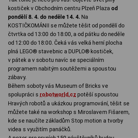
kostiček v Obchodním centru Plzeň Plaza
od
pondělí 8. 4. do neděle 14. 4.
Na
KOSTIČKOMÁNII se můžete těšit od pondělí do
čtvrtka od 13:00 do 18:00, a od pátku do neděle
od 12:00 do 18:00. Čeká vás velká herní plocha
plná LEGO® stavebnic a DUPLO® kostiček,
v pátek a v sobotu navíc se speciálním
programem nabitým soutěžemi a spoustou
zábavy.
Během soboty vás Museum of Bricks ve
spolupráci s
robotworld.cz
potěší spoustou
Hravých robotů a ukázkou programování, těšit se
můžete také na workshop s Miroslavem Fišarem,
kde se naučíte základům Stop motion a tvorby
videa s využitím panáčků.