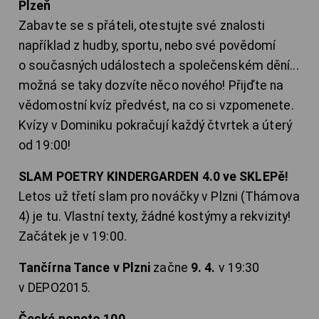
Plzeň
Zabavte se s přáteli, otestujte své znalosti
například z hudby, sportu, nebo své povědomí
o současných událostech a společenském dění...
možná se taky dozvíte něco nového! Přijďte na
vědomostní kvíz předvést, na co si vzpomenete.
Kvízy v Dominiku pokračují každý čtvrtek a úterý
od 19:00!
SLAM POETRY KINDERGARDEN 4.0 ve SKLEPě!
Letos už třetí slam pro nováčky v Plzni (Thámova
4) je tu. Vlastní texty, žádné kostýmy a rekvizity!
Začátek je v 19:00.
Tančírna Tance v Plzni
začne
9. 4.
v 19:30
v DEPO2015.