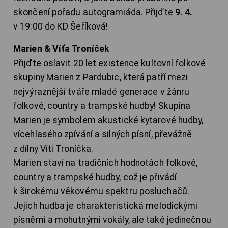
skončení pořadu autogramiáda. Přijďte
9. 4.
v 19:00 do KD Šeříková!
Marien & Víťa Troníček
Přijďte oslavit 20 let existence kultovní folkové
skupiny Marien z Pardubic, která patří mezi
nejvýraznější tváře mladé generace v žánru
folkové, country a trampské hudby! Skupina
Marien je symbolem akustické kytarové hudby,
vícehlasého zpívání a silných písní, převážně
z dílny Víti Troníčka.
Marien staví na tradičních hodnotách folkové,
country a trampské hudby, což je přivádí
k širokému věkovému spektru posluchačů.
Jejich hudba je charakteristická melodickými
písněmi a mohutnými vokály, ale také jedinečnou