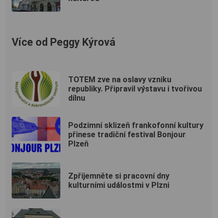
Více od Peggy Kýrová
TOTEM zve na oslavy vzniku
republiky. Připravil výstavu i tvořivou
dílnu
Podzimní sklizeň frankofonní kultury
přinese tradiční festival Bonjour
Plzeň
Zpříjemněte si pracovní dny
kulturními událostmi v Plzni