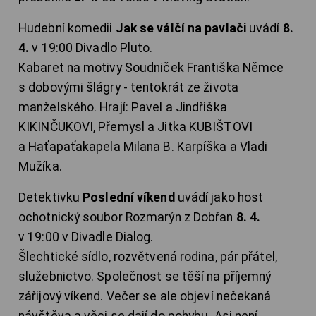
Hudební komedii
Jak se válčí na pavlači
uvádí
8.
4.
v 19:00 Divadlo Pluto.
Kabaret na motivy Soudniček Františka Němce
s dobovými šlágry - tentokrát ze života
manželského. Hrají: Pavel a Jindřiška
KIKINČUKOVI, Přemysl a Jitka KUBIŠTOVI
a Haťapaťakapela Milana B. Karpíška a Vladi
Mužíka.
Detektivku
Poslední víkend
uvádí jako host
ochotnický soubor Rozmarýn z Dobřan
8. 4.
v 19:00 v Divadle Dialog.
Šlechtické sídlo, rozvětvená rodina, pár přátel,
služebnictvo. Společnost se těší na příjemný
zářijový víkend. Večer se ale objeví nečekaná