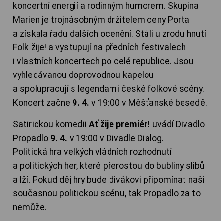
koncertní energií a rodinným humorem. Skupina
Marien je trojnásobným držitelem ceny Porta
a získala řadu dalších ocenění. Stáli u zrodu hnutí
Folk žije! a vystupují na předních festivalech
i vlastních koncertech po celé republice. Jsou
vyhledávanou doprovodnou kapelou
a spolupracují s legendami české folkové scény.
Koncert začne
9. 4.
v 19:00 v Měšťanské besedě.
Satirickou komedii
Ať žije premiér!
uvádí Divadlo
Propadlo
9. 4.
v 19:00 v Divadle Dialog.
Politická hra velkých vládních rozhodnutí
a politických her, které přerostou do bubliny slibů
a lží. Pokud děj hry bude divákovi připomínat naši
současnou politickou scénu, tak Propadlo za to
nemůže.