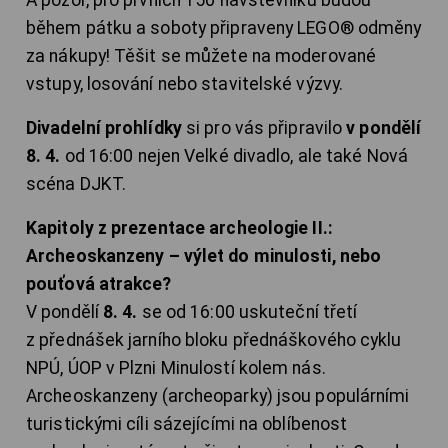
A pozor, pro prvních 150 návštěvníků budou
během pátku a soboty připraveny LEGO® odměny
za nákupy! Těšit se můžete na moderované
vstupy, losování nebo stavitelské výzvy.
Divadelní prohlídky
si pro vás připravilo
v pondělí
8. 4.
od 16:00 nejen Velké divadlo, ale také Nová
scéna DJKT.
Kapitoly z prezentace archeologie II.:
Archeoskanzeny – výlet do minulosti, nebo
pouťová atrakce?
V pondělí
8. 4.
se od 16:00 uskuteční třetí
z přednášek jarního bloku přednáškového cyklu
NPÚ, ÚOP v Plzni Minulostí kolem nás.
Archeoskanzeny (archeoparky) jsou populárními
turistickými cíli sázejícími na oblíbenost