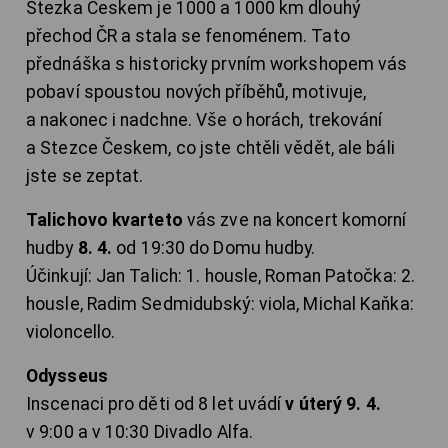
Stezka Českem je 1000 a 1000 km dlouhý
přechod ČR a stala se fenoménem. Tato
přednáška s historicky prvním workshopem vás
pobaví spoustou nových příběhů, motivuje,
a nakonec i nadchne. Vše o horách, trekování
a Stezce Českem, co jste chtěli vědět, ale báli
jste se zeptat.
Talichovo kvarteto
vás zve na koncert komorní
hudby
8. 4.
od 19:30 do Domu hudby.
Účinkují: Jan Talich: 1. housle, Roman Patočka: 2.
housle, Radim Sedmidubský: viola, Michal Kaňka:
violoncello.
Odysseus
Inscenaci pro děti od 8 let uvádí
v úterý 9. 4.
v 9:00 a v 10:30 Divadlo Alfa.