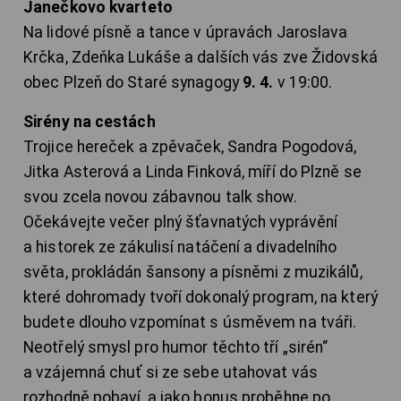
Janečkovo kvarteto
Na lidové písně a tance v úpravách Jaroslava
Krčka, Zdeňka Lukáše a dalších vás zve Židovská
obec Plzeň do Staré synagogy
9. 4.
v 19:00.
Sirény na cestách
Trojice hereček a zpěvaček, Sandra Pogodová,
Jitka Asterová a Linda Finková, míří do Plzně se
svou zcela novou zábavnou talk show.
Očekávejte večer plný šťavnatých vyprávění
a historek ze zákulisí natáčení a divadelního
světa, prokládán šansony a písněmi z muzikálů,
které dohromady tvoří dokonalý program, na který
budete dlouho vzpomínat s úsměvem na tváři.
Neotřelý smysl pro humor těchto tří „sirén“
a vzájemná chuť si ze sebe utahovat vás
rozhodně pobaví, a jako bonus proběhne po