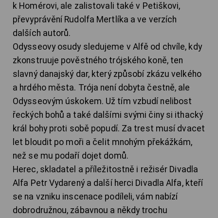
k Homérovi, ale zalistovali také v Petiškovi,
převyprávění Rudolfa Mertlíka a ve verzích
dalších autorů.
Odysseovy osudy sledujeme v Alfě od chvíle, kdy
zkonstruuje pověstného trójského koně, ten
slavný danajský dar, který způsobí zkázu velkého
a hrdého města. Trója není dobyta čestně, ale
Odysseovým úskokem. Už tím vzbudí nelibost
řeckých bohů a také dalšími svými činy si ithacký
král bohy proti sobě popudí. Za trest musí dvacet
let bloudit po moři a čelit mnohým překážkám,
než se mu podaří dojet domů.
Herec, skladatel a příležitostně i režisér Divadla
Alfa Petr Vydarený a další herci Divadla Alfa, kteří
se na vzniku inscenace podíleli, vám nabízí
dobrodružnou, zábavnou a někdy trochu