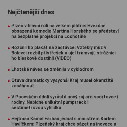
Nejčtenější dnes
Plzeň v hlavní roli na velkém plátně: Hvězdně
obsazená komedie Martina Horského se představí
na bezplatné projekci na Lochotíně
Rozčílil ho plakát na zastávce: Vzteklý muž v
Bolevci rozbil přístřešek a ujel tramvají, strážníci
ho bleskově dostihli (VIDEO)
Lhotská náves se změnila v cyklodrom
Otava dramaticky vysychá! Kraj musel okamžitě
zasáhnout
V Psovském údolí vyrůstá nový raj pro sportovce i
rodiny. Nabídne unikátní pumptrack i
šestimetrovou vyhlídku
Hejtman Kamal Farhan jednal s ministrem Karlem
Havlíčkem: Plzeňský kraj chce sázet na inovace a