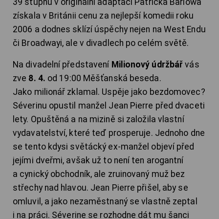
39 stupňů v originální adaptaci Patricka Barlowa
získala v Británii cenu za nejlepší komedii roku
2006 a dodnes sklízí úspěchy nejen na West Endu
či Broadwayi, ale v divadlech po celém světě.
Na divadelní představení
Milionový údržbář
vás
zve
8. 4.
od 19:00 Měšťanská beseda.
Jako milionář zklamal. Uspěje jako bezdomovec?
Séverinu opustil manžel Jean Pierre před dvaceti
lety. Opuštěná a na mizině si založila vlastní
vydavatelství, které teď prosperuje. Jednoho dne
se tento kdysi světácký ex-manžel objeví před
jejími dveřmi, avšak už to není ten arogantní
a cynický obchodník, ale zruinovaný muž bez
střechy nad hlavou. Jean Pierre přišel, aby se
omluvil, a jako nezaměstnaný se vlastně zeptal
i na práci. Séverine se rozhodne dát mu šanci