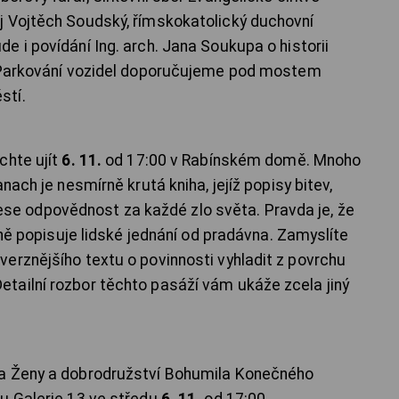
j Vojtěch Soudský, římskokatolický duchovní
 i povídání Ing. arch. Jana Soukupa o historii
. Parkování vozidel doporučujeme pod mostem
stí.
chte ujít
6. 11.
od 17:00 v Rabínském domě. Mnoho
nach je nesmírně krutá kniha, jejíž popisy bitev,
a nese odpovědnost za každé zlo světa. Pravda je, že
eně popisuje lidské jednání od pradávna. Zamyslíte
erznějšího textu o povinnosti vyhladit z povrchu
tailní rozbor těchto pasáží vám ukáže zcela jiný
la Ženy a dobrodružství Bohumila Konečného