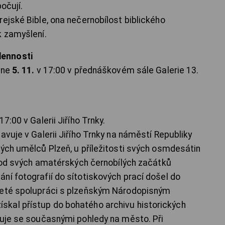
očují.
ejské Bible, ona nečernobílost biblického
k zamyšlení.
dennosti
čne
5. 11.
v 17:00 v přednáškovém sále Galerie 13.
17:00 v Galerii Jiřího Trnky.
avuje v Galerii Jiřího Trnky na náměstí Republiky
ných umělců Plzeň, u příležitosti svých osmdesátin
or od svých amatérských černobílých začátků
ní fotografií do sítotiskových prací došel do
leté spolupráci s plzeňským Národopisným
kal přístup do bohatého archivu historických
nuje se současnými pohledy na město. Při