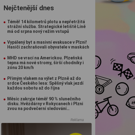
Nejčtenější dnes
Téměř 14 kilometrů plotu a nepřetržitá
strážní služba. Strategické letiště Líně
má od srpna nový režim vstupů
Vypálený byt a masivní evakuace v Plzni!
Hasiči zachraňovali obyvatele v maskách
MHD se vrací na Americkou. Plzeňská
tepna má nové stromy, širší chodníky i
zónu 20 km/h
Přímým vlakem na výlet z Plzně až do
srdce Českého lesa: Spěšný vlak jezdí
každou sobotu až do října
Měsíc zakryje téměř 90 % slunečního
disku. Hvězdárny v Rokycanech i Plzni
zvou na podvečerní sledování
nebeského divadla
Reklama