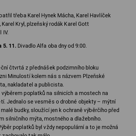
patřil třeba Karel Hynek Mácha, Karel Havlíček
 Karel Kryl, plzeňský rodák Karel Gott
 IV.
a 5. 11.
Divadlo Alfa oba dny od 9:00.
ční čtvrtá z přednášek podzimního bloku
zni Minulostí kolem nás s názvem Plzeňské
a, nakladatel a publicista.
s výběrem poplatků na silnicích a mostech na
etí. Jednalo se vesměs o drobné objekty – mýtní
i malé budky, sloužící jen k ochraně výběrčího před
 silničního mýta, mostného a dlažebního.
Výběr poplatků byl vždy nepopulární a to je možná
 zachovalo tak málo.