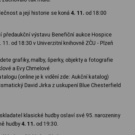
čnost a její historie se koná
4. 11.
od 18:00
ící předaukční výstavu Benefiční aukce Hospice
 11. od 18:30 v Univerzitní knihovně ZČU - Plzeň
dete grafiky, malby, šperky, objekty a fotografie
iklové a Evy Chmelové
talogu (online je k vidění zde: Aukční katalog)
ismatický David Jirka z uskupení Blue Chesterfield
 skladatel klasické hudby oslaví své 95. narozeniny
omě hudby
4. 11.
od 19:30.