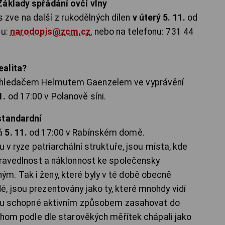
Základy spřádání ovčí vlny
ve na další z rukodělných dílen
v úterý 5. 11.
od
lu:
narodopis@zcm.cz
, nebo na telefonu: 731 44
ealita?
m hledačem Helmutem Gaenzelem ve vyprávění
1.
od 17:00 v Polanově síni.
standardní
ná
5. 11.
od 17:00 v Rabínském domě.
u v ryze patriarchální struktuře, jsou místa, kde
spravedlnost a náklonnost ke společensky
m. Tak i ženy, které byly v té době obecně
, jsou prezentovány jako ty, které mnohdy vidí
 jsou schopné aktivním způsobem zasahovat do
ychom podle dle starověkých měřítek chápali jako