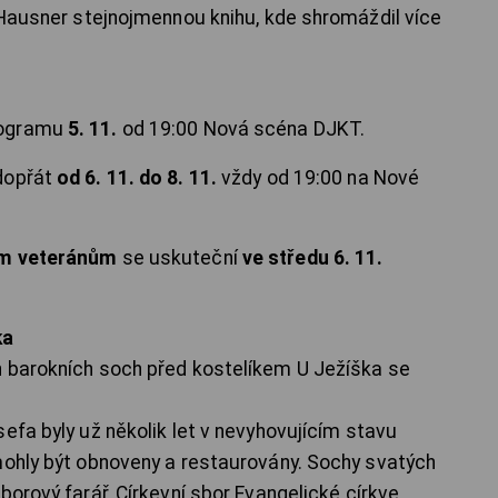
v Hausner stejnojmennou knihu, kde shromáždil více
rogramu
5. 11.
od 19:00 Nová scéna DJKT.
dopřát
od 6. 11. do 8. 11.
vždy od 19:00 na Nové
ým veteránům
se uskuteční
ve středu 6. 11.
ka
h barokních soch před kostelíkem U Ježíška se
efa byly už několik let v nevyhovujícím stavu
mohly být obnoveny a restaurovány. Sochy svatých
borový farář, Církevní sbor Evangelické církve