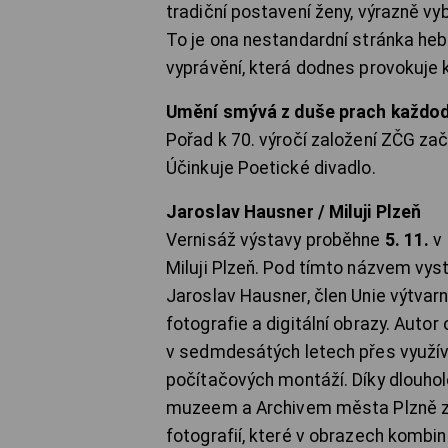
tradiční postavení ženy, výrazně vyb
To je ona nestandardní stránka hebr
vyprávění, která dodnes provokuje 
Umění smývá z duše prach každo
Pořad k 70. výročí založení ZČG za
Účinkuje Poetické divadlo.
Jaroslav Hausner / Miluji Plzeň
Vernisáž výstavy proběhne
5. 11.
v 
Miluji Plzeň. Pod tímto názvem vyst
Jaroslav Hausner, člen Unie výtvar
fotografie a digitální obrazy. Aut
v sedmdesátých letech přes využívá
počítačových montáží. Díky dlouho
muzeem a Archivem města Plzně zís
fotografií, které v obrazech kombi