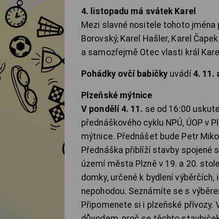
4. listopadu má svátek Karel
Mezi slavné nositele tohoto jména 
Borovský, Karel Hašler, Karel Čapek,
a samozřejmě Otec vlasti král Karel
Pohádky ovčí babičky
uvádí
4. 11. 
Plzeňské mýtnice
V pondělí 4. 11.
se od 16:00 uskute
přednáškového cyklu NPÚ, ÚOP v Pl
mýtnice. Přednášet bude Petr Mikot
Přednáška přiblíží stavby spojené 
území města Plzně v 19. a 20. stol
domky, určené k bydlení výběrčích, 
nepohodou. Seznámíte se s výběrem
Připomenete si i plzeňské přívozy. 
důvodem, proč se těchto stavbiček