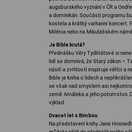
augsburského vyznání v ČR a Ondře
a dominikán. Součástí programu bude
kostela a krátký varhanní koncert
Milénia nebo na Mikulášském námě
Je Bible krutá?
Přednášku Věry Tydlitátové si nene
lidí se domnívá, že Starý zákon – Ta
násilí a zvrhlostí inspiruje věřící 
Bible je kniha o lidech a nepřikrášl
se však nad smyslem asi nejkontrov
země Amáleka a jeho potomstvo. De
výklad.
Dvacet let s Bimbou
Na představení knihy Jana Hosned