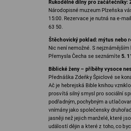
Rukodělné dílny pro začátečníky: 
Národopisné muzeum Plzeňska vás z
15:00. Rezervace je nutná na e-mai
63 50.
Štěchovický poklad: mýtus nebo r
Nic není nemožné. S nejznámější
Přemysla Čecha se seznámíte
5. 1
Biblické ženy – příběhy vysoce ne
Přednáška Zdeňky Špiclové se ko
Ač je hebrejská Bible knihou vzniklo
prosvítá silný smysl pro sociální 
podřadným, pochybným a utlačovaný
vnímány jako společensky druhořadé
jasněji než jejich manželé, které
událostí dějin a které z toho, co b