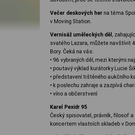
Večer deskových her
na téma Spole
v Moving Station.
Vernisáž uměleckých děl
, zahajuj
svatého Lazara, můžete navštívit 4.
Bory. Čeká na vás:
• 96 vybraných děl, mezi kterými naj
• poutavý výklad kurátorky Lucie Š
• představení tištěného aukčního ka
• k poslechu zahraje a zazpívá char
• víno a občerstvení
Karel Pexidr 95
Český spisovatel, právník, filosof a
koncertem vlastních skladeb v D