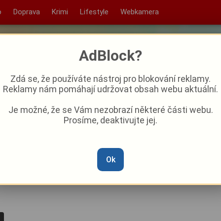
o
Doprava
Krimi
Lifestyle
Webkamera
AdBlock?
Zdá se, že používáte nástroj pro blokování reklamy.
Reklamy nám pomáhají udržovat obsah webu aktuální.
Je možné, že se Vám nezobrazí některé části webu.
Prosíme, deaktivujte jej.
 v listopadu skvěle baví
Ok