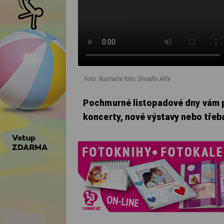
Foto: Ilustrační foto: Divadlo Alfa
Pochmurné listopadové dny vám pr
koncerty, nové výstavy nebo třeb