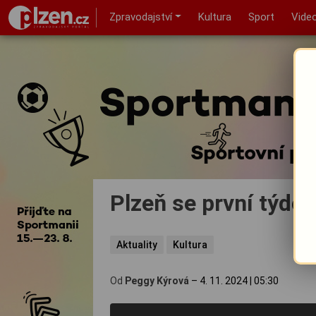
Zpravodajství
Kultura
Sport
Vide
Plzeň se první týden
Aktuality
Kultura
Od
Peggy Kýrová
–
4. 11. 2024
|
05:30