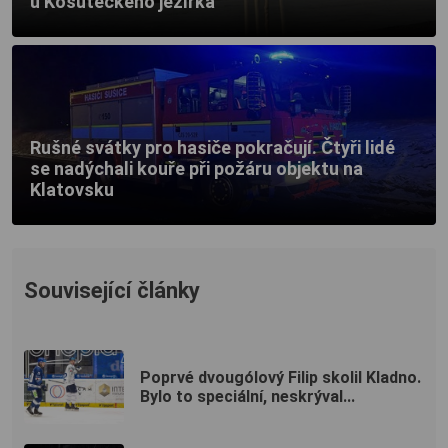
u Košuteckého jezírka
Rušné svátky pro hasiče pokračují. Čtyři lidé
se nadýchali kouře při požáru objektu na
Klatovsku
Související články
Poprvé dvougólový Filip skolil Kladno.
Bylo to speciální, neskrýval...