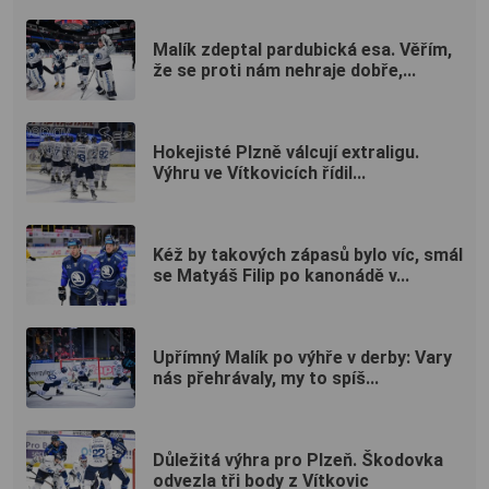
Malík zdeptal pardubická esa. Věřím,
že se proti nám nehraje dobře,...
Hokejisté Plzně válcují extraligu.
Výhru ve Vítkovicích řídil...
Kéž by takových zápasů bylo víc, smál
se Matyáš Filip po kanonádě v...
Upřímný Malík po výhře v derby: Vary
nás přehrávaly, my to spíš...
Důležitá výhra pro Plzeň. Škodovka
odvezla tři body z Vítkovic