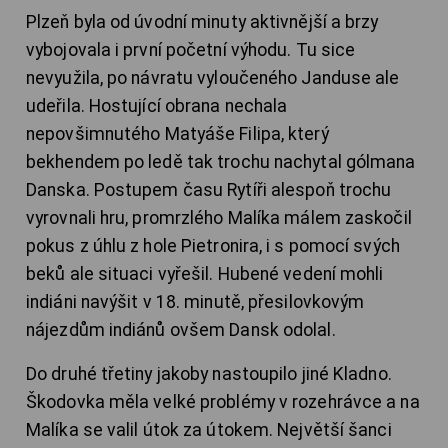
Plzeň byla od úvodní minuty aktivnější a brzy
vybojovala i první početní výhodu. Tu sice
nevyužila, po návratu vyloučeného Janduse ale
udeřila. Hostující obrana nechala
nepovšimnutého Matyáše Filipa, který
bekhendem po ledě tak trochu nachytal gólmana
Danska. Postupem času Rytíři alespoň trochu
vyrovnali hru, promrzlého Malíka málem zaskočil
pokus z úhlu z hole Pietronira, i s pomocí svých
beků ale situaci vyřešil. Hubené vedení mohli
indiáni navýšit v 18. minutě, přesilovkovým
nájezdům indiánů ovšem Dansk odolal.
Do druhé třetiny jakoby nastoupilo jiné Kladno.
Škodovka měla velké problémy v rozehrávce a na
Malíka se valil útok za útokem. Největší šanci