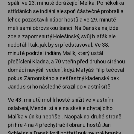
spálil ve 23. minutě dorážející Melka. Po několika
střídáních se indiáni alespoň částečně probrali a
lehce pozastavili nápor hostů a ve 29. minutě
měli sami obrovskou šanci. Na Danska najížděl
zcela zapomenutý Holešinský, svůj blafák ale
nedotáhl tak, jak by si představoval. Ve 38.
minutě podržel indiány Malík, který ustál
přečíslení Kladna, a 70 vteřin před druhou sirénou
domácí navýšili vedení, když Matyáš Filip tečoval
pokus Zámorského a nešťastný kladenský bek
Jandus si ho následně srazil do vlastní sítě.
Ve 43. minutě mohli hosté snížit ve vlastním
oslabení, Mendel si ale na skvěle chytajícího
Malíka v úniku nepřišel. Naopak na druhé straně
při hře 4 na 4 přechytračil obranu hostů Jan
Schleiss a Dansk lovil potřetí puk ze své branky.