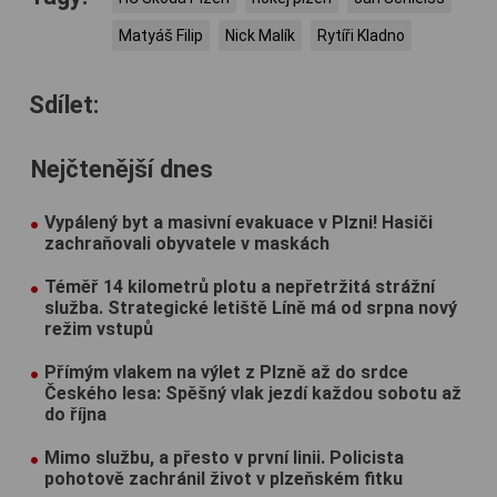
Matyáš Filip
Nick Malík
Rytíři Kladno
Sdílet:
Nejčtenější dnes
Vypálený byt a masivní evakuace v Plzni! Hasiči
zachraňovali obyvatele v maskách
Téměř 14 kilometrů plotu a nepřetržitá strážní
služba. Strategické letiště Líně má od srpna nový
režim vstupů
Přímým vlakem na výlet z Plzně až do srdce
Českého lesa: Spěšný vlak jezdí každou sobotu až
do října
Mimo službu, a přesto v první linii. Policista
pohotově zachránil život v plzeňském fitku