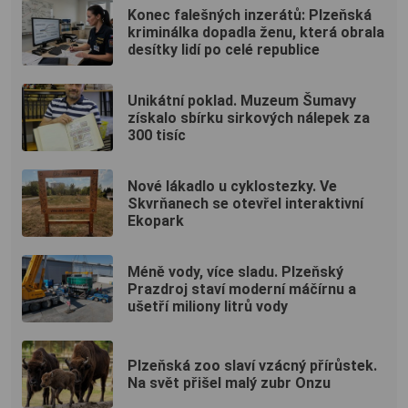
Konec falešných inzerátů: Plzeňská
kriminálka dopadla ženu, která obrala
desítky lidí po celé republice
Unikátní poklad. Muzeum Šumavy
získalo sbírku sirkových nálepek za
300 tisíc
Nové lákadlo u cyklostezky. Ve
Skvrňanech se otevřel interaktivní
Ekopark
Méně vody, více sladu. Plzeňský
Prazdroj staví moderní máčírnu a
ušetří miliony litrů vody
Plzeňská zoo slaví vzácný přírůstek.
Na svět přišel malý zubr Onzu