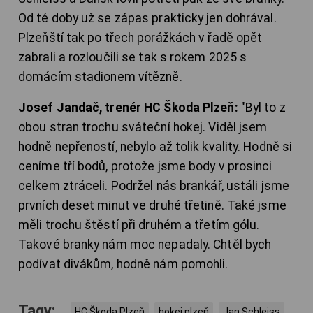
Od té doby už se zápas prakticky jen dohrával.
Plzeňští tak po třech porážkách v řadě opět
zabrali a rozloučili se tak s rokem 2025 s
domácím stadionem vítězně.
Josef Jandač, trenér HC Škoda Plzeň:
"Byl to z
obou stran trochu sváteční hokej. Viděl jsem
hodně nepřeností, nebylo až tolik kvality. Hodně si
ceníme tří bodů, protože jsme body v prosinci
celkem ztráceli. Podržel nás brankář, ustáli jsme
prvních deset minut ve druhé třetině. Také jsme
měli trochu štěstí při druhém a třetím gólu.
Takové branky nám moc nepadaly. Chtěl bych
podívat divákům, hodně nám pomohli.
Tagy:
HC Škoda Plzeň
hokej plzeň
Jan Schleiss