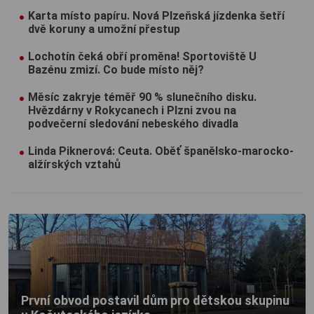
Karta místo papíru. Nová Plzeňská jízdenka šetří
dvě koruny a umožní přestup
Lochotín čeká obří proměna! Sportoviště U
Bazénu zmizí. Co bude místo něj?
Měsíc zakryje téměř 90 % slunečního disku.
Hvězdárny v Rokycanech i Plzni zvou na
podvečerní sledování nebeského divadla
Linda Piknerová: Ceuta. Oběť španělsko-marocko-
alžírských vztahů
První obvod postavil dům pro dětskou skupinu