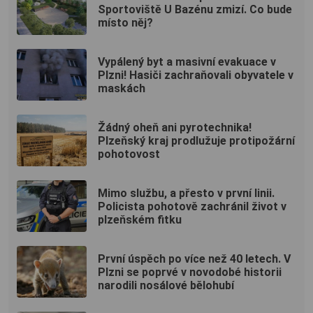
Sportoviště U Bazénu zmizí. Co bude
místo něj?
Vypálený byt a masivní evakuace v
Plzni! Hasiči zachraňovali obyvatele v
maskách
Žádný oheň ani pyrotechnika!
Plzeňský kraj prodlužuje protipožární
pohotovost
Mimo službu, a přesto v první linii.
Policista pohotově zachránil život v
plzeňském fitku
První úspěch po více než 40 letech. V
Plzni se poprvé v novodobé historii
narodili nosálové bělohubí