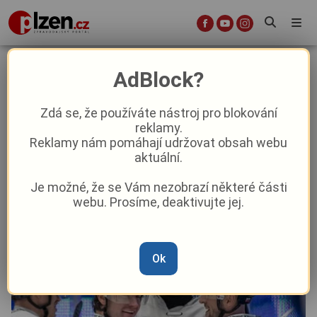
Plzeň se před vlastními fanoušky
AdBlock?
rozloučila s rokem 2025 vítězstvím
nad Kladnem
Zdá se, že používáte nástroj pro blokování
reklamy.
Reklamy nám pomáhají udržovat obsah webu
Aktuality
Sport
aktuální.
Je možné, že se Vám nezobrazí některé části
Od
Marie Osvaldová
–
26. 12. 2025
|
18:50
webu. Prosíme, deaktivujte jej.
Ok