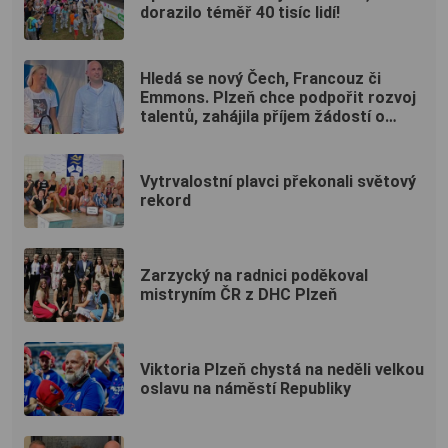
dorazilo téměř 40 tisíc lidí!
Hledá se nový Čech, Francouz či
Emmons. Plzeň chce podpořit rozvoj
talentů, zahájila příjem žádostí o
finanční dary
Vytrvalostní plavci překonali světový
rekord
Zarzycký na radnici poděkoval
mistryním ČR z DHC Plzeň
Viktoria Plzeň chystá na neděli velkou
oslavu na náměstí Republiky