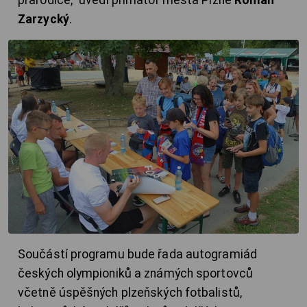
prarodiče,“ uvedl primátor města Plzně
Roman
Zarzycký
.
Součástí programu bude řada autogramiád
českých olympioniků a známých sportovců
včetně úspěšných plzeňských fotbalistů,