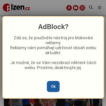
Plzeň připravuje Sportmanii, v
AdBlock?
půlce června se představí v
okresních městech
Zdá se, že používáte nástroj pro blokování
reklamy.
Reklamy nám pomáhají udržovat obsah webu
Sport
aktuální.
Je možné, že se Vám nezobrazí některé části
Od
Plzeň
–
5. 6.
|
10:12
webu. Prosíme, deaktivujte jej.
Ok