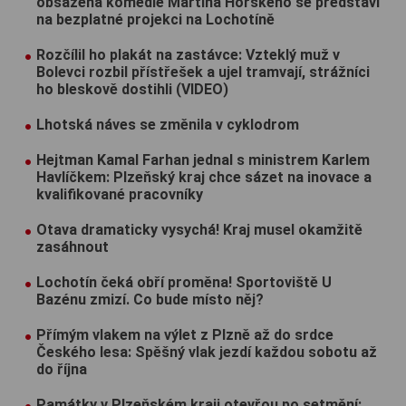
obsazená komedie Martina Horského se představí
na bezplatné projekci na Lochotíně
Rozčílil ho plakát na zastávce: Vzteklý muž v
Bolevci rozbil přístřešek a ujel tramvají, strážníci
ho bleskově dostihli (VIDEO)
Lhotská náves se změnila v cyklodrom
Hejtman Kamal Farhan jednal s ministrem Karlem
Havlíčkem: Plzeňský kraj chce sázet na inovace a
kvalifikované pracovníky
Otava dramaticky vysychá! Kraj musel okamžitě
zasáhnout
Lochotín čeká obří proměna! Sportoviště U
Bazénu zmizí. Co bude místo něj?
Přímým vlakem na výlet z Plzně až do srdce
Českého lesa: Spěšný vlak jezdí každou sobotu až
do října
Památky v Plzeňském kraji otevřou po setmění: