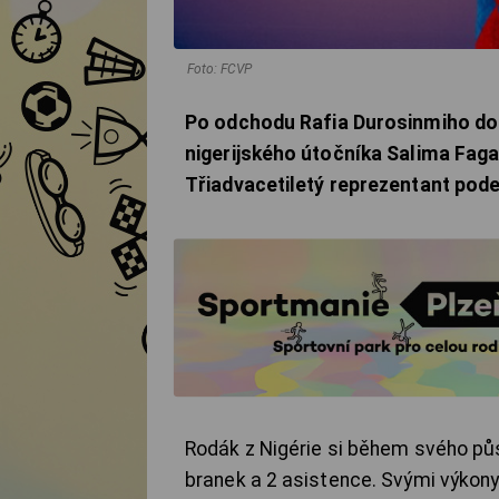
Foto: FCVP
Po odchodu Rafia Durosinmiho do P
nigerijského útočníka Salima Faga
Třiadvacetiletý reprezentant podep
Rodák z Nigérie si během svého půs
branek a 2 asistence. Svými výkony 