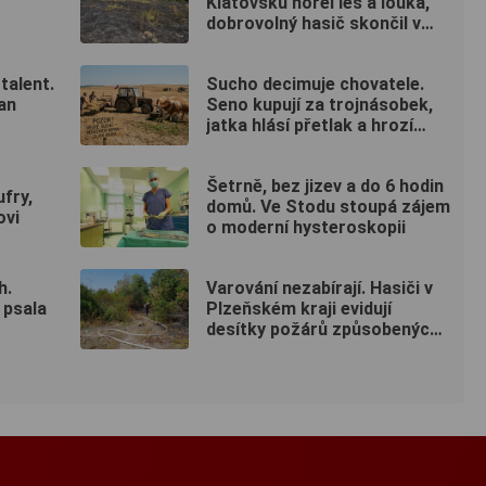
Klatovsku hořel les a louka,
dobrovolný hasič skončil v
nemocnici
talent.
Sucho decimuje chovatele.
an
Seno kupují za trojnásobek,
jatka hlásí přetlak a hrozí
rušení chovů
Šetrně, bez jizev a do 6 hodin
ufry,
domů. Ve Stodu stoupá zájem
ovi
o moderní hysteroskopii
h.
Varování nezabírají. Hasiči v
 psala
Plzeňském kraji evidují
desítky požárů způsobených
lidmi