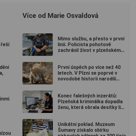
Více od Marie Osvaldová
Mimo službu, a přesto v první
 řeší
linii. Policista pohotově
zachránil život v plzeňském
fitku
dění
První úspěch po více než 40
a,
letech. V Plzni se poprvé v
novodobé historii narodili
nosálové bělohubí
Konec falešných inzerátů:
inmi
Plzeňská kriminálka dopadla
ženu, která obrala desítky lidí
po celé republice
Unikátní poklad. Muzeum
Šumavy získalo sbírku
mízou
sirkových nálepek za 300 tisíc