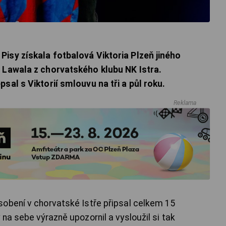
isy získala fotbalová Viktoria Plzeň jiného
 Lawala z chorvatského klubu NK Istra.
sal s Viktorií smlouvu na tři a půl roku.
Reklama
obení v chorvatské Istře připsal celkem 15
na sebe výrazně upozornil a vysloužil si tak