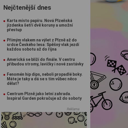
Nejčtenější dnes
Karta místo papíru. Nová Plzeňská
jízdenka šetří dvě koruny a umožní
přestup
Přímým vlakem na výlet z Plzně až do
srdce Českého lesa: Spěšný vlak jezdí
každou sobotu až do října
Americká se blíží do finále. V centru
přibudou stromy, lavičky i nové zastávky
Fenomén hip dips, neboli propadlé boky.
Máte je taky a dá se s tím vůbec něco
dělat?
Centrum Plzně jako letní zahrada.
Inspiral Garden pokračuje až do soboty
Reklama