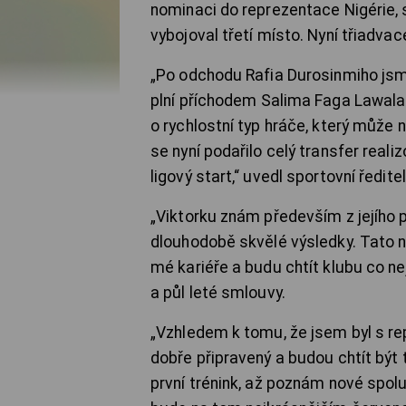
nominaci do reprezentace Nigérie,
vybojoval třetí místo. Nyní třiadvac
„Po odchodu Rafia Durosinmiho jsme
plní příchodem Salima Faga Lawala. 
o rychlostní typ hráče, který může n
se nyní podařilo celý transfer real
ligový start,“ uvedl sportovní ředit
„Viktorku znám především z jejího
dlouhodobě skvělé výsledky. Tato n
mé kariéře a budu chtít klubu co ne
a půl leté smlouvy.
„Vzhledem k tomu, že jsem byl s re
dobře připravený a budou chtít být 
první trénink, až poznám nové spoluh