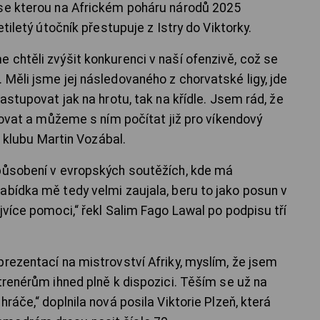
 se kterou na Africkém poháru národů 2025
etiletý útočník přestupuje z Istry do Viktorky.
 chtěli zvýšit konkurenci v naší ofenzivě, což se
Měli jsme jej následovaného z chorvatské ligy, jde
astupovat jak na hrotu, tak na křídle. Jsem rád, že
izovat a můžeme s ním počítat již pro víkendový
el klubu Martin Vozábal.
 působení v evropských soutěžích, kde má
abídka mě tedy velmi zaujala, beru to jako posun v
jvíce pomoci,“ řekl Salim Fago Lawal po podpisu tří
prezentací na mistrovství Afriky, myslím, že jsem
trenérům ihned plně k dispozici. Těším se už na
ráče,“ doplnila nová posila Viktorie Plzeň, která