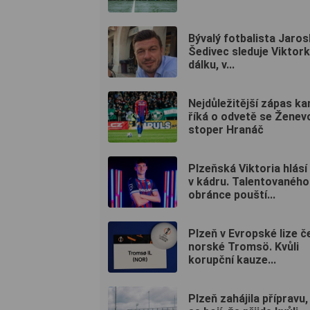
Bývalý fotbalista Jaros
Šedivec sleduje Viktor
dálku, v...
Nejdůležitější zápas kar
říká o odvetě se Ženev
stoper Hranáč
Plzeňská Viktoria hlás
v kádru. Talentovaného
obránce pouští...
Plzeň v Evropské lize č
norské Tromsö. Kvůli
korupční kauze...
Plzeň zahájila přípravu