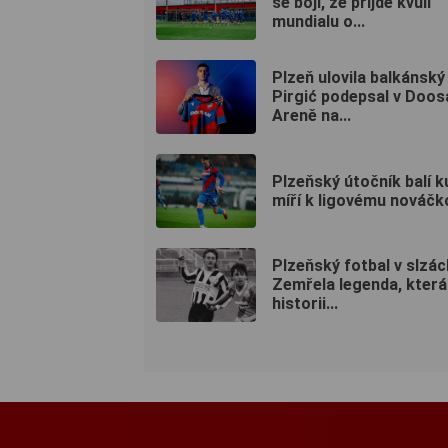
se bojí, že přijde kvůli
mundialu o...
Plzeň ulovila balkánský 
Pirgić podepsal v Doos
Areně na...
Plzeňský útočník balí k
míří k ligovému nováčk
Plzeňský fotbal v slzác
Zemřela legenda, která
historii...