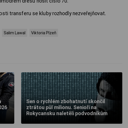
modrém dresu nosit číslo 70.
osti transferu se kluby rozhodly nezveřejňovat.
Salim Lawal
Viktoria Plzeň
a
Sen o rychlém zbohatnutí skončil
026
ztrátou půl milionu. Senioři na
Rokycansku naletěli podvodníkům