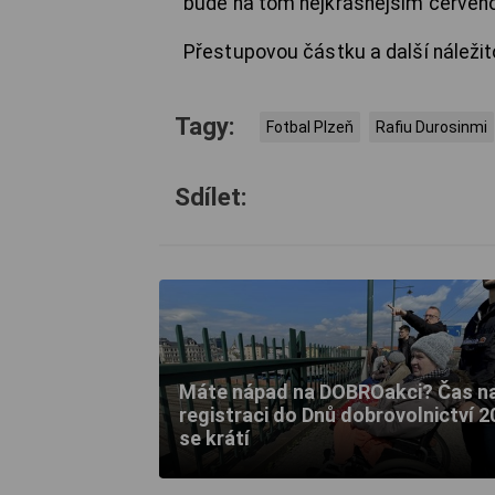
bude na tom nejkrásnějším červeno
Přestupovou částku a další náležit
Tagy:
Fotbal Plzeň
Rafiu Durosinmi
Sdílet:
Máte nápad na DOBROakci? Čas n
registraci do Dnů dobrovolnictví 2
se krátí