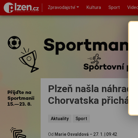
Zpravodajství
Kultura
Sport
Vide
Plzeň našla náhradu
Chorvatska přichází
Aktuality
Sport
Od
Marie Osvaldová
–
27. 1.
|
09:42