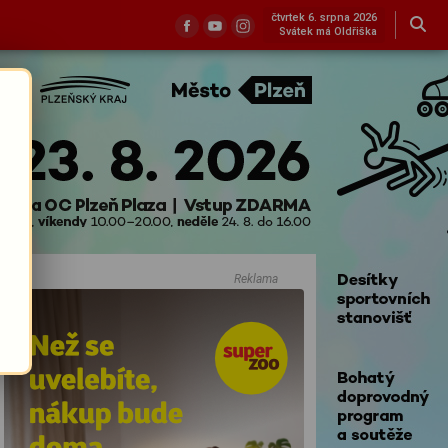
čtvrtek 6. srpna 2026
Svátek má Oldřiška
Reklama