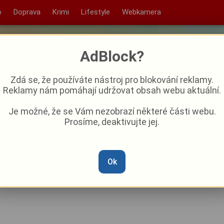
o
Doprava
Krimi
Lifestyle
Webkamera
AdBlock?
Zdá se, že používáte nástroj pro blokování reklamy.
Reklamy nám pomáhají udržovat obsah webu aktuální.
Je možné, že se Vám nezobrazí některé části webu.
Prosíme, deaktivujte jej.
 za Durosinmiho. Z
 nigerijský reprezentant
Ok