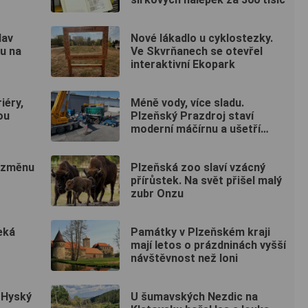
lav
Nové lákadlo u cyklostezky.
ku na
Ve Skvrňanech se otevřel
interaktivní Ekopark
iéry,
Méně vody, více sladu.
ou
Plzeňský Prazdroj staví
moderní máčírnu a ušetří
miliony litrů vody
í změnu
Plzeňská zoo slaví vzácný
přírůstek. Na svět přišel malý
zubr Onzu
eká
Památky v Plzeňském kraji
mají letos o prázdninách vyšší
návštěvnost než loni
, Hyský
U šumavských Nezdic na