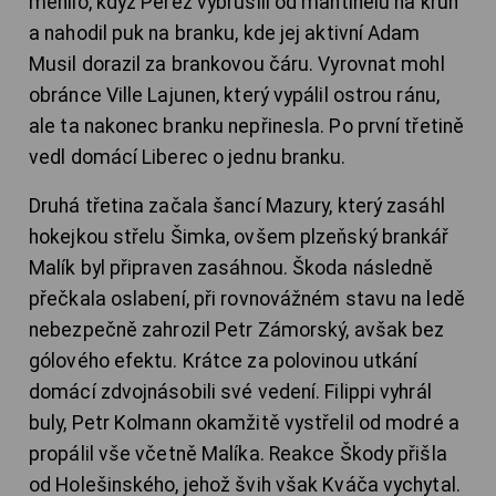
měnilo, když Pérez vybruslil od mantinelu na kruh
a nahodil puk na branku, kde jej aktivní Adam
Musil dorazil za brankovou čáru. Vyrovnat mohl
obránce Ville Lajunen, který vypálil ostrou ránu,
ale ta nakonec branku nepřinesla. Po první třetině
vedl domácí Liberec o jednu branku.
Druhá třetina začala šancí Mazury, který zasáhl
hokejkou střelu Šimka, ovšem plzeňský brankář
Malík byl připraven zasáhnou. Škoda následně
přečkala oslabení, při rovnovážném stavu na ledě
nebezpečně zahrozil Petr Zámorský, avšak bez
gólového efektu. Krátce za polovinou utkání
domácí zdvojnásobili své vedení. Filippi vyhrál
buly, Petr Kolmann okamžitě vystřelil od modré a
propálil vše včetně Malíka. Reakce Škody přišla
od Holešinského, jehož švih však Kváča vychytal.