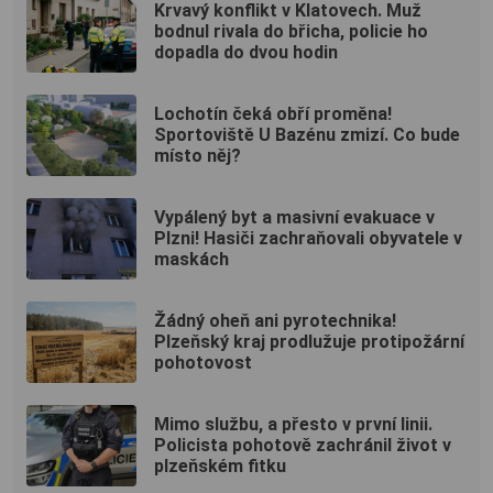
Krvavý konflikt v Klatovech. Muž
bodnul rivala do břicha, policie ho
dopadla do dvou hodin
Lochotín čeká obří proměna!
Sportoviště U Bazénu zmizí. Co bude
místo něj?
Vypálený byt a masivní evakuace v
Plzni! Hasiči zachraňovali obyvatele v
maskách
Žádný oheň ani pyrotechnika!
Plzeňský kraj prodlužuje protipožární
pohotovost
Mimo službu, a přesto v první linii.
Policista pohotově zachránil život v
plzeňském fitku