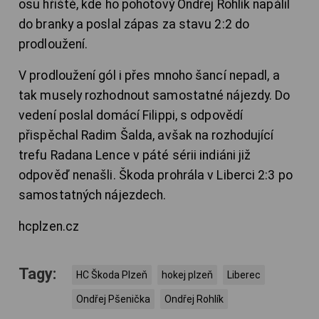
osu hřiště, kde ho pohotový Ondřej Rohlík napálil
do branky a poslal zápas za stavu 2:2 do
prodloužení.
V prodloužení gól i přes mnoho šancí nepadl, a
tak musely rozhodnout samostatné nájezdy. Do
vedení poslal domácí Filippi, s odpovědí
přispěchal Radim Šalda, avšak na rozhodující
trefu Radana Lence v páté sérii indiáni již
odpověď nenašli. Škoda prohrála v Liberci 2:3 po
samostatných nájezdech.
hcplzen.cz
Tagy:
HC Škoda Plzeň
hokej plzeň
Liberec
Ondřej Pšenička
Ondřej Rohlík