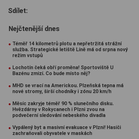
Sdílet:
Nejčtenější dnes
Téměř 14 kilometrů plotu a nepřetržitá strážní
služba. Strategické letiště Líně má od srpna nový
režim vstupů
Lochotín čeká obří proměna! Sportoviště U
Bazénu zmizí. Co bude místo něj?
MHD se vrací na Americkou. Plzeňská tepna má
nové stromy, širší chodníky i zónu 20 km/h
Měsíc zakryje téměř 90 % slunečního disku.
Hvězdárny v Rokycanech i Plzni zvou na
podvečerní sledování nebeského divadla
Vypálený byt a masivní evakuace v Plzni! Hasiči
zachraňovali obyvatele v maskách