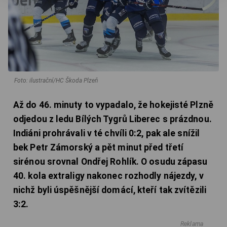
Foto: ilustrační/HC Škoda Plzeň
Až do 46. minuty to vypadalo, že hokejisté Plzně
odjedou z ledu Bílých Tygrů Liberec s prázdnou.
Indiáni prohrávali v té chvíli 0:2, pak ale snížil
bek Petr Zámorský a pět minut před třetí
sirénou srovnal Ondřej Rohlík. O osudu zápasu
40. kola extraligy nakonec rozhodly nájezdy, v
nichž byli úspěšnější domácí, kteří tak zvítězili
3:2.
Reklama