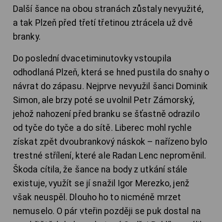
Další šance na obou stranách zůstaly nevyužité,
a tak Plzeň před třetí třetinou ztrácela už dvě
branky.
Do poslední dvacetiminutovky vstoupila
odhodlaná Plzeň, která se hned pustila do snahy o
návrat do zápasu. Nejprve nevyužil šanci Dominik
Simon, ale brzy poté se uvolnil Petr Zámorský,
jehož nahození před branku se šťastně odrazilo
od tyče do tyče a do sítě. Liberec mohl rychle
získat zpět dvoubrankový náskok – nařízeno bylo
trestné střílení, které ale Radan Lenc neproměnil.
Škoda cítila, že šance na body z utkání stále
existuje, využít se jí snažil Igor Merezko, jenž
však neuspěl. Dlouho ho to nicméně mrzet
nemuselo. O pár vteřin později se puk dostal na