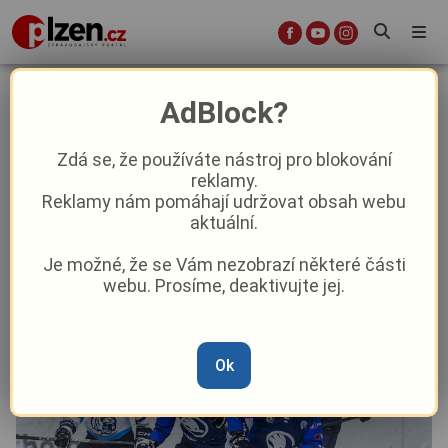
Plzeň dotáhla dvoubrankové
AdBlock?
manko, nakonec ale v Liberci padla
na nájezdy
Zdá se, že používáte nástroj pro blokování
reklamy.
Reklamy nám pomáhají udržovat obsah webu
Aktuality
Sport
aktuální.
Je možné, že se Vám nezobrazí některé části
Od
Marie Osvaldová
–
9. 1.
|
20:58
webu. Prosíme, deaktivujte jej.
Ok