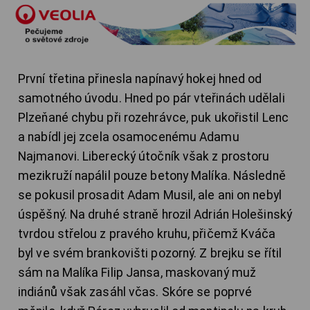
První třetina přinesla napínavý hokej hned od
samotného úvodu. Hned po pár vteřinách udělali
Plzeňané chybu při rozehrávce, puk ukořistil Lenc
a nabídl jej zcela osamocenému Adamu
Najmanovi. Liberecký útočník však z prostoru
mezikruží napálil pouze betony Malíka. Následně
se pokusil prosadit Adam Musil, ale ani on nebyl
úspěšný. Na druhé straně hrozil Adrián Holešinský
tvrdou střelou z pravého kruhu, přičemž Kváča
byl ve svém brankovišti pozorný. Z brejku se řítil
sám na Malíka Filip Jansa, maskovaný muž
indiánů však zasáhl včas. Skóre se poprvé