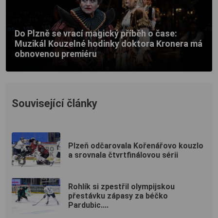
Do Plzně se vrací magický příběh o čase:
Muzikál Kouzelné hodinky doktora Kronera má
obnovenou premiéru
Související články
Plzeň odčarovala Kořenářovo kouzlo
a srovnala čtvrtfinálovou sérii
Rohlík si zpestřil olympijskou
přestávku zápasy za béčko
Pardubic....