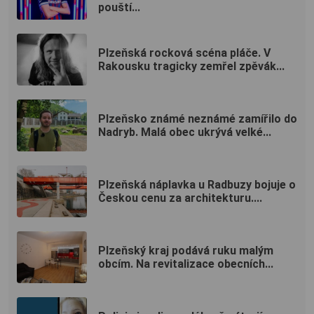
pouští...
Plzeňská rocková scéna pláče. V
Rakousku tragicky zemřel zpěvák...
Plzeňsko známé neznámé zamířilo do
Nadryb. Malá obec ukrývá velké...
Plzeňská náplavka u Radbuzy bojuje o
Českou cenu za architekturu....
Plzeňský kraj podává ruku malým
obcím. Na revitalizace obecních...