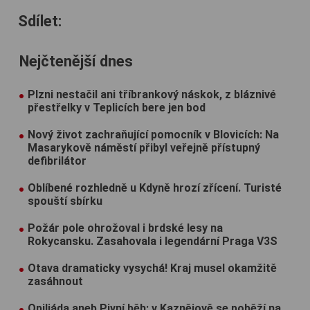
Sdílet:
Nejčtenější dnes
Plzni nestačil ani tříbrankový náskok, z bláznivé
přestřelky v Teplicích bere jen bod
Nový život zachraňující pomocník v Blovicích: Na
Masarykově náměstí přibyl veřejně přístupný
defibrilátor
Oblíbené rozhledně u Kdyně hrozí zřícení. Turisté
spouští sbírku
Požár pole ohrožoval i brdské lesy na
Rokycansku. Zasahovala i legendární Praga V3S
Otava dramaticky vysychá! Kraj musel okamžitě
zasáhnout
Opiliáda aneb Pivní běh: v Kaznějově se poběží na