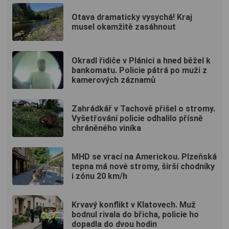
Otava dramaticky vysychá! Kraj
musel okamžitě zasáhnout
Okradl řidiče v Plánici a hned běžel k
bankomatu. Policie pátrá po muži z
kamerových záznamů
Zahrádkář v Tachově přišel o stromy.
Vyšetřování policie odhalilo přísně
chráněného viníka
MHD se vrací na Americkou. Plzeňská
tepna má nové stromy, širší chodníky
i zónu 20 km/h
Krvavý konflikt v Klatovech. Muž
bodnul rivala do břicha, policie ho
dopadla do dvou hodin