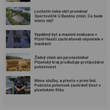
Lochotín čeká obří proměna!
Sportoviště U Bazénu zmizí. Co bude
místo něj?
Vypálený byt a masivní evakuace v
Plzni! Hasiči zachraňovali obyvatele v
maskách
Žádný oheň ani pyrotechnika!
Plzeňský kraj prodlužuje protipožární
pohotovost
Mimo službu, a přesto v první linii.
Policista pohotově zachránil život v
plzeňském fitku