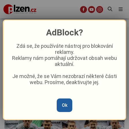
Plzeň bez Šulce propadla v
AdBlock?
Glasgow, postup do Ligy mistrů se
jí výrazně vzdálil
Zdá se, že používáte nástroj pro blokování
reklamy.
Reklamy nám pomáhají udržovat obsah webu
Sport
aktuální.
Je možné, že se Vám nezobrazí některé části
Od
Marie Osvaldová
–
5. 8. 2025
|
20:41
webu. Prosíme, deaktivujte jej.
Ok