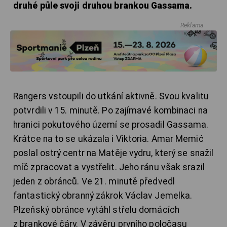
druhé půle svoji druhou brankou Gassama.
Reklama
Rangers vstoupili do utkání aktivně. Svou kvalitu
potvrdili v 15. minutě. Po zajímavé kombinaci na
hranici pokutového území se prosadil Gassama.
Krátce na to se ukázala i Viktoria. Amar Memić
poslal ostrý centr na Matěje vydru, který se snažil
míč zpracovat a vystřelit. Jeho ránu však srazil
jeden z obránců. Ve 21. minutě předvedl
fantastický obranný zákrok Václav Jemelka.
Plzeňský obránce vytáhl střelu domácích
z brankové čáry. V závěru prvního poločasu