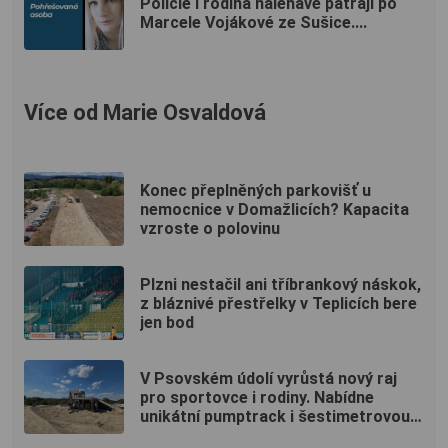
Policie i rodina naléhavě pátrají po
Marcele Vojákové ze Sušice....
Více od Marie Osvaldová
Konec přeplněných parkovišť u
nemocnice v Domažlicích? Kapacita
vzroste o polovinu
Plzni nestačil ani tříbrankový náskok,
z bláznivé přestřelky v Teplicích bere
jen bod
V Psovském údolí vyrůstá nový raj
pro sportovce i rodiny. Nabídne
unikátní pumptrack i šestimetrovou
vyhlídku