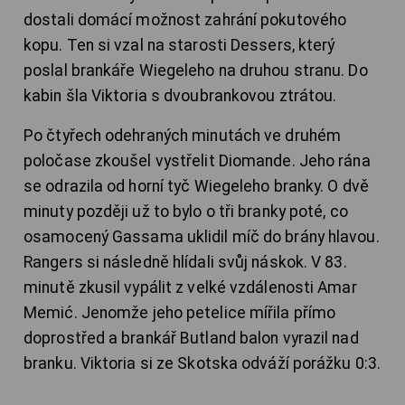
dostali domácí možnost zahrání pokutového
kopu. Ten si vzal na starosti Dessers, který
poslal brankáře Wiegeleho na druhou stranu. Do
kabin šla Viktoria s dvoubrankovou ztrátou.
Po čtyřech odehraných minutách ve druhém
poločase zkoušel vystřelit Diomande. Jeho rána
se odrazila od horní tyč Wiegeleho branky. O dvě
minuty později už to bylo o tři branky poté, co
osamocený Gassama uklidil míč do brány hlavou.
Rangers si následně hlídali svůj náskok. V 83.
minutě zkusil vypálit z velké vzdálenosti Amar
Memić. Jenomže jeho petelice mířila přímo
doprostřed a brankář Butland balon vyrazil nad
branku. Viktoria si ze Skotska odváží porážku 0:3.