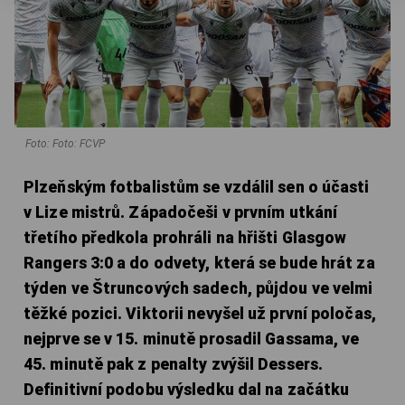
Foto: Foto: FCVP
Plzeňským fotbalistům se vzdálil sen o účasti
v Lize mistrů. Západočeši v prvním utkání
třetího předkola prohráli na hřišti Glasgow
Rangers 3:0 a do odvety, která se bude hrát za
týden ve Štruncových sadech, půjdou ve velmi
těžké pozici. Viktorii nevyšel už první poločas,
nejprve se v 15. minutě prosadil Gassama, ve
45. minutě pak z penalty zvýšil Dessers.
Definitivní podobu výsledku dal na začátku