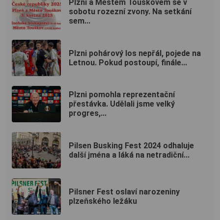
Plzní a Městem Touškovem se v
sobotu rozezní zvony. Na setkání
sem...
Plzni pohárový los nepřál, pojede na
Letnou. Pokud postoupí, finále...
Plzni pomohla reprezentační
přestávka. Udělali jsme velký
progres,...
Pilsen Busking Fest 2024 odhaluje
další jména a láká na netradiční...
Pilsner Fest oslaví narozeniny
plzeňského ležáku