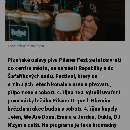
Foto: Zdroj: Pilsner Fest
Plzeňské oslavy piva Pilsner Fest se letos vrátí
do centra města, na náměstí Republiky a do
Šafaříkových sadů. Festival, který se
v minulých letech konala v areálu pivovaru,
připomene v sobotu 4. října 183. výročí uvaření
první várky ležáku Pilsner Urquell. Hlavními
hvězdami akce budou v sobotu 4. října kapely
Jelen, We Are Domi, Emma a Jordan, Dukla, DJ
N'zym a další. Na programu je také hromadný