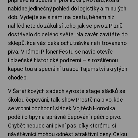
připravena speciální prohlídka pivovaru, která
nabídne jedinečný pohled do logistiky a minulých
dob. Vydejte se s námi na cestu, během níž
nahlédnete do zákulisí toho, jak se pivo z Plzně
dostávalo do celého světa. Na závěr zavítáte do
sklepů, kde vás čeká ochutnávka nefiltrovaného
piva. V rámci Pilsner Festu se navíc otevře
i plzeňské historické podzemí – s rozšířenou
kapacitou a speciální trasou Tajemství skrytých
chodeb.
V Šafaříkových sadech vyroste stage sládků se
školou čepování, talk-show Prostě na pivo, kde
se vrchní obchodní sládek Vojtěch Homolka
podělí o tipy na správné čepování i péči o pivo.
Chybět nebude ani pivní pas, díky kterému si
návštěvníci mohou odnést atraktivní ceny. Celou