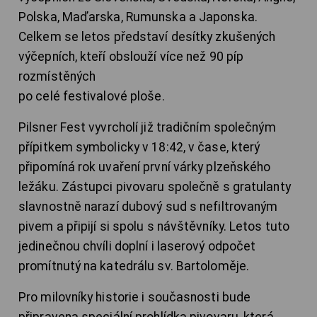
Polska, Maďarska, Rumunska a Japonska.
Celkem se letos představí desítky zkušených
výčepních, kteří obslouží více než 90 píp
rozmístěných
po celé festivalové ploše.
Pilsner Fest vyvrcholí již tradičním společným
přípitkem symbolicky v 18:42, v čase, který
připomíná rok uvaření první várky plzeňského
ležáku. Zástupci pivovaru společně s gratulanty
slavnostně narazí dubový sud s nefiltrovaným
pivem a připijí si spolu s návštěvníky. Letos tuto
jedinečnou chvíli doplní i laserový odpočet
promítnutý na katedrálu sv. Bartoloměje.
Pro milovníky historie i současnosti bude