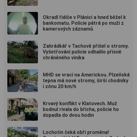
Okradl řidiče v Plánici a hned běžel k
bankomatu. Policie pátrá po muži z
kamerových záznamů
Zahrádkář v Tachově přišel o stromy.
Vyšetřování policie odhalilo přísně
chráněného viníka
MHD se vrací na Americkou. Plzeňská
tepna má nové stromy, širší chodníky
i zónu 20 km/h
Krvavý konflikt v Klatovech. Muž
bodnul rivala do břicha, policie ho
dopadla do dvou hodin
Lochotín čeká obří proměna!