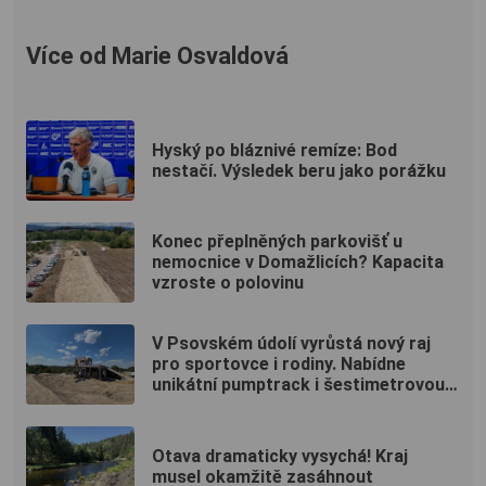
Více od Marie Osvaldová
Hyský po bláznivé remíze: Bod
nestačí. Výsledek beru jako porážku
Konec přeplněných parkovišť u
nemocnice v Domažlicích? Kapacita
vzroste o polovinu
V Psovském údolí vyrůstá nový raj
pro sportovce i rodiny. Nabídne
unikátní pumptrack i šestimetrovou
vyhlídku
Otava dramaticky vysychá! Kraj
musel okamžitě zasáhnout