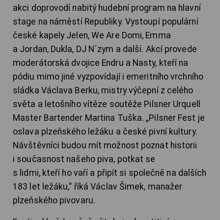
akci doprovodí nabitý hudební program na hlavní
stage na náměstí Republiky. Vystoupí populární
české kapely Jelen, We Are Domi, Emma
a Jordan, Dukla, DJ N´zym a další. Akcí provede
moderátorská dvojice Endru a Nasty, kteří na
pódiu mimo jiné vyzpovídají i emeritního vrchního
sládka Václava Berku, mistry výčepní z celého
světa a letošního vítěze soutěže Pilsner Urquell
Master Bartender Martina Tuška. „Pilsner Fest je
oslava plzeňského ležáku a české pivní kultury.
Návštěvníci budou mít možnost poznat historii
i současnost našeho piva, potkat se
s lidmi, kteří ho vaří a připít si společně na dalších
183 let ležáku,“ říká Václav Šimek, manažer
plzeňského pivovaru.