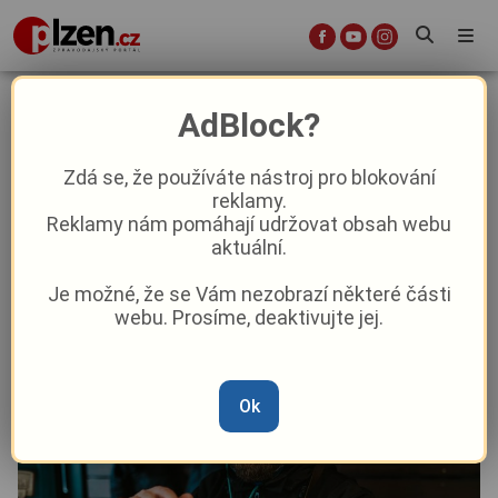
Pilsner Fest se letos vrací do
AdBlock?
centra Plzně na náměstí a do
Šafaříkových sadů
Zdá se, že používáte nástroj pro blokování
reklamy.
Reklamy nám pomáhají udržovat obsah webu
Aktuálně
Z Plzně
aktuální.
Je možné, že se Vám nezobrazí některé části
Od
Marie Osvaldová
–
21. 9. 2025
|
00:00
webu. Prosíme, deaktivujte jej.
Ok