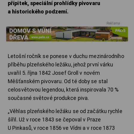
přípitek, speciální prohlídky pivovaru
a historického podzemí.
Reklama
Letošní ročník se ponese v duchu mezinárodního
příběhu plzeňského ležáku, jehož první várku
uvařil 5. října 1842 Josef Groll v novém
Měšťanském pivovaru. Od té doby se stal
celosvětovou legendou, která inspirovala 70 %
současné světové produkce piva.
„Věhlas plzeňského ležáku se od začátku rychle
šířil. Už v roce 1843 se čepoval v Praze
U Pinkasů, v roce 1856 ve Vídni a v roce 1873