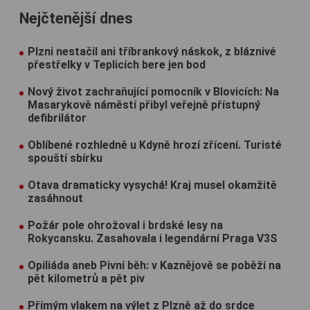
Nejčtenější dnes
Plzni nestačil ani tříbrankový náskok, z bláznivé
přestřelky v Teplicích bere jen bod
Nový život zachraňující pomocník v Blovicích: Na
Masarykově náměstí přibyl veřejně přístupný
defibrilátor
Oblíbené rozhledně u Kdyně hrozí zřícení. Turisté
spouští sbírku
Otava dramaticky vysychá! Kraj musel okamžitě
zasáhnout
Požár pole ohrožoval i brdské lesy na
Rokycansku. Zasahovala i legendární Praga V3S
Opiliáda aneb Pivní běh: v Kaznějově se poběží na
pět kilometrů a pět piv
Přímým vlakem na výlet z Plzně až do srdce