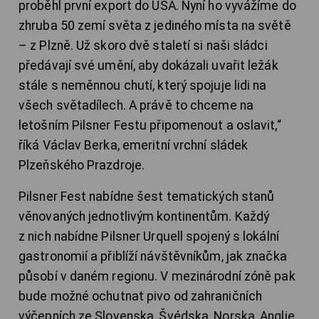
proběhl první export do USA. Nyní ho vyvážíme do
zhruba 50 zemí světa z jediného místa na světě
– z Plzně. Už skoro dvě staletí si naši sládci
předávají své umění, aby dokázali uvařit ležák
stále s neměnnou chutí, který spojuje lidi na
všech světadílech. A právě to chceme na
letošním Pilsner Festu připomenout a oslavit,“
říká Václav Berka, emeritní vrchní sládek
Plzeňského Prazdroje.
Pilsner Fest nabídne šest tematických stanů
věnovaných jednotlivým kontinentům. Každý
z nich nabídne Pilsner Urquell spojený s lokální
gastronomií a přiblíží návštěvníkům, jak značka
působí v daném regionu. V mezinárodní zóně pak
bude možné ochutnat pivo od zahraničních
výčepních ze Slovenska, Švédska, Norska, Anglie,