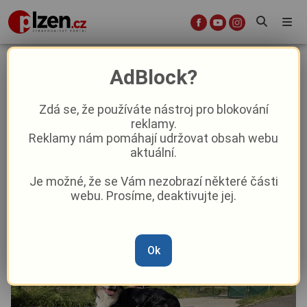
Papírové s lopatkou i plastová
AdBlock?
pouzdra zdarma. Plzeňská Čtyřka
rozšiřuje servis pro majitele psů
Zdá se, že používáte nástroj pro blokování
reklamy.
Reklamy nám pomáhají udržovat obsah webu
Aktuality
Z Plzně
aktuální.
Je možné, že se Vám nezobrazí některé části
Od
Pavel Žižka
–
6. 7.
|
12:25
webu. Prosíme, deaktivujte jej.
Ok