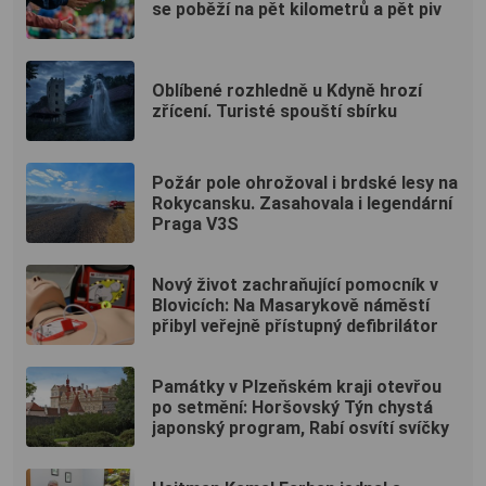
se poběží na pět kilometrů a pět piv
Oblíbené rozhledně u Kdyně hrozí
zřícení. Turisté spouští sbírku
Požár pole ohrožoval i brdské lesy na
Rokycansku. Zasahovala i legendární
Praga V3S
Nový život zachraňující pomocník v
Blovicích: Na Masarykově náměstí
přibyl veřejně přístupný defibrilátor
Památky v Plzeňském kraji otevřou
po setmění: Horšovský Týn chystá
japonský program, Rabí osvítí svíčky