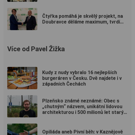
Čtyřka pomáhá je skvělý projekt, na
Doubravce děláme maximum, tvrdí...
Více od Pavel Žižka
Kudy z nudy vybralo 16 nejlepších
burgeráren v Česku. Dvě najdete i v
západních Čechách
Plzeňsko známé neznámé: Obec s
„chutným“ názvem, unikátní lidovou
architekturou i 500 milionů let starým
pokladem
Opiliáda aneb Pivní běh: v Kaznějově