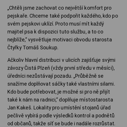
„Chtěli jsme zachovat co největší komfort pro
pejskaře. Chceme také podpořit každého, kdo po
svém pejskovi uklízí. Proto musí mít každý
majitel psa k dispozici tuto službu, a to co
nejblíže,“ vysvětluje motivaci obvodu starosta
Čtyřky Tomáš Soukup.
Ačkoliv hlavní distribuci v ulicích zajišťuje svými
závozy Čistá Plzeň (vždy první středu v měsíci),
úředníci nezůstávají pozadu. „Průběžně se
snažíme doplňovat sáčky také vlastními silami.
Kdo bude potřebovat, je možné si pro ně přijít
také k nám na radnici,“ doplňuje místostarosta
Jan Kakeš. Lokality pro umístění stojanů úřad
pečlivě vybírá podle výsledků kontrol a podnětů
od občanů, takže síť se bude i nadále rozrůstat.