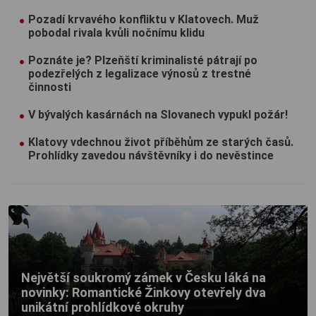
Pozadí krvavého konfliktu v Klatovech. Muž
pobodal rivala kvůli nočnímu klidu
Poznáte je? Plzeňští kriminalisté pátrají po
podezřelých z legalizace výnosů z trestné
činnosti
V bývalých kasárnách na Slovanech vypukl požár!
Klatovy vdechnou život příběhům ze starých časů.
Prohlídky zavedou návštěvníky i do nevěstince
Největší soukromý zámek v Česku láká na
novinky: Romantické Žinkovy otevřely dva
unikátní prohlídkové okruhy