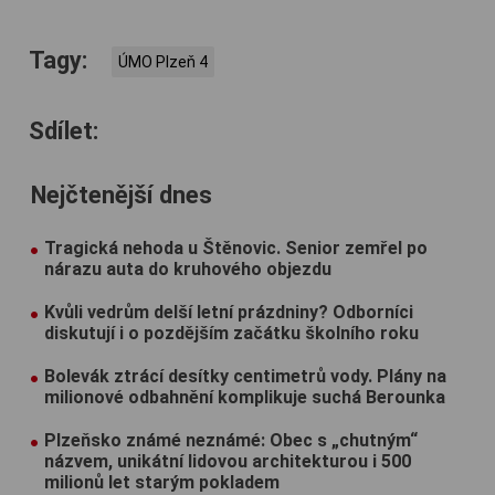
Tagy:
ÚMO Plzeň 4
Sdílet:
Nejčtenější dnes
Tragická nehoda u Štěnovic. Senior zemřel po
nárazu auta do kruhového objezdu
Kvůli vedrům delší letní prázdniny? Odborníci
diskutují i o pozdějším začátku školního roku
Bolevák ztrácí desítky centimetrů vody. Plány na
milionové odbahnění komplikuje suchá Berounka
Plzeňsko známé neznámé: Obec s „chutným“
názvem, unikátní lidovou architekturou i 500
milionů let starým pokladem