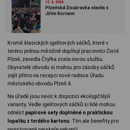
15. 6. 2026
Plzeňská Doubravka slavila s
Jiřím Kornem
Kromě klasických igelitových sáčků, které v
terénu jednou měsíčně doplňují pracovníci Čisté
Plzně, zavedla Čtyřka zcela novou službu.
Obyvatelé obvodu si mohou pro zásoby sáčků
zajít přímo na recepci nové radnice Úřadu
městského obvodu Plzeň 4.
Na úřadě jsou navíc k dispozici ekologičtější
varianty. Vedle igelitových sáčků si lidé mohou
odnést
papírové sety doplněné o praktickou
lopatku z tvrdého kartonu
. Tím ale benefity pro
registrované pejskaře nekončí.