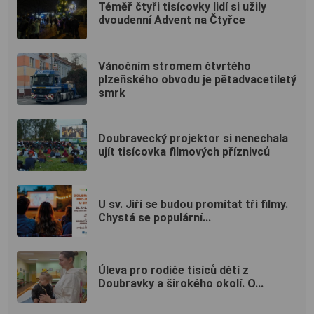
Téměř čtyři tisícovky lidí si užily
dvoudenní Advent na Čtyřce
Vánočním stromem čtvrtého
plzeňského obvodu je pětadvacetiletý
smrk
Doubravecký projektor si nenechala
ujít tisícovka filmových příznivců
U sv. Jiří se budou promítat tři filmy.
Chystá se populární...
Úleva pro rodiče tisíců dětí z
Doubravky a širokého okolí. O...