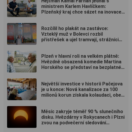
Hejtman Kamal Farhan jednal s
ministrem Karlem Havlíčkem:
Plzeňský kraj chce sázet na inovace
a kvalifikované pracovníky
Rozčílil ho plakát na zastávce:
Vzteklý muž v Bolevci rozbil
přístřešek a ujel tramvají, strážníci
ho bleskově dostihli (VIDEO)
Plzeň v hlavní roli na velkém plátně:
Hvězdně obsazená komedie Martina
Horského se představí na bezplatné
projekci na Lochotíně
Největší investice v historii Pačejova
je u konce: Nová kanalizace za 100
milionů korun získala kolaudaci, obec
uspořádala oslavu
Měsíc zakryje téměř 90 % slunečního
disku. Hvězdárny v Rokycanech i Plzni
zvou na podvečerní sledování
nebeského divadla