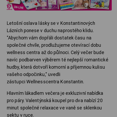
Letošní oslava lásky se v Konstantinových
Lázních ponese v duchu naprostého klidu.
"Abychom vám dopřáli dostatek času na
společné chvíle, prodlužujeme otevírací dobu
wellness centra až do půlnoci. Celý večer bude
navíc podbarven výběrem té nejlepší romantické
hudby, která dotvoří komorní a příjemnou kulisu
vašeho odpočinku," uvedli
zástupci Wellnesscentra Konstantin.
Hlavním lákadlem večera je exkluzivní nabídka
pro páry. Valentýnská koupel pro dva nabízí 20
minut společné relaxace ve vaně se sklenkou
sektu v ruce.