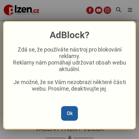
Oslavte svátek zamilovaných v
AdBlock?
srdci relaxace. Ve Wellnesscentru
Konstantinovy Lázně chystají
Zdá se, že používáte nástroj pro blokování
reklamy.
valentýnskou akci!
Reklamy nám pomáhají udržovat obsah webu
aktuální.
Aktuality
Aktuálně
Je možné, že se Vám nezobrazí některé části
webu. Prosíme, deaktivujte jej.
Od
Redakce
–
10. 2.
|
11:37
Ok