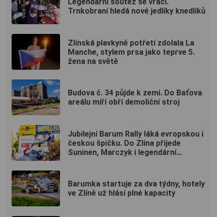
Legendární soutěž se vrací.
Trnkobraní hledá nové jedlíky knedlíků
Zlínská plavkyně potřetí zdolala La
Manche, stylem prsa jako teprve 5.
žena na světě
Budova č. 34 půjde k zemi. Do Baťova
areálu míří obří demoliční stroj
Jubilejní Barum Rally láká evropskou i
českou špičku. Do Zlína přijede
Suninen, Marczyk i legendární
Kopecký
Barumka startuje za dva týdny, hotely
ve Zlíně už hlásí plné kapacity