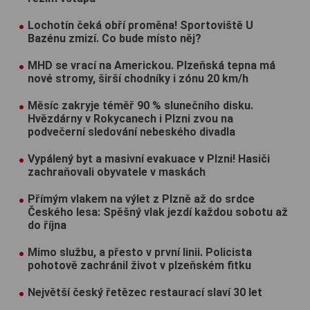
Lochotín čeká obří proměna! Sportoviště U
Bazénu zmizí. Co bude místo něj?
MHD se vrací na Americkou. Plzeňská tepna má
nové stromy, širší chodníky i zónu 20 km/h
Měsíc zakryje téměř 90 % slunečního disku.
Hvězdárny v Rokycanech i Plzni zvou na
podvečerní sledování nebeského divadla
Vypálený byt a masivní evakuace v Plzni! Hasiči
zachraňovali obyvatele v maskách
Přímým vlakem na výlet z Plzně až do srdce
Českého lesa: Spěšný vlak jezdí každou sobotu až
do října
Mimo službu, a přesto v první linii. Policista
pohotově zachránil život v plzeňském fitku
Největší český řetězec restaurací slaví 30 let