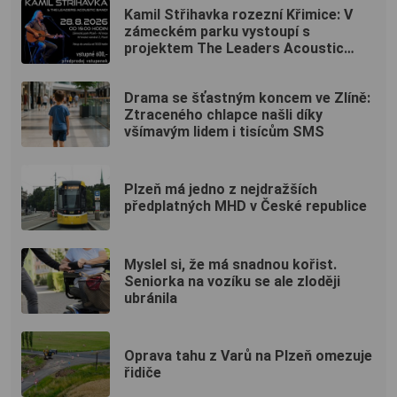
Kamil Střihavka rozezní Křimice: V
zámeckém parku vystoupí s
projektem The Leaders Acoustic
Band!
Drama se šťastným koncem ve Zlíně:
Ztraceného chlapce našli díky
všímavým lidem i tisícům SMS
Plzeň má jedno z nejdražších
předplatných MHD v České republice
Myslel si, že má snadnou kořist.
Seniorka na vozíku se ale zloději
ubránila
Oprava tahu z Varů na Plzeň omezuje
řidiče