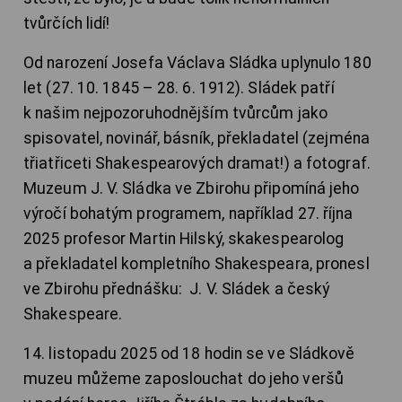
tvůrčích lidí!
Od narození Josefa Václava Sládka uplynulo 180
let (27. 10. 1845 – 28. 6. 1912). Sládek patří
k našim nejpozoruhodnějším tvůrcům jako
spisovatel, novinář, básník, překladatel (zejména
třiatřiceti Shakespearových dramat!) a fotograf.
Muzeum J. V. Sládka ve Zbirohu připomíná jeho
výročí bohatým programem, například 27. října
2025 profesor Martin Hilský, skakespearolog
a překladatel kompletního Shakespeara, pronesl
ve Zbirohu přednášku: J. V. Sládek a český
Shakespeare.
14. listopadu 2025 od 18 hodin se ve Sládkově
muzeu můžeme zaposlouchat do jeho veršů