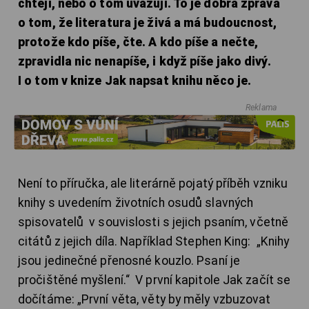
chtějí, nebo o tom uvažují. To je dobrá zpráva
o tom, že literatura je živá a má budoucnost,
protože kdo píše, čte. A kdo píše a nečte,
zpravidla nic nenapíše, i když píše jako divý.
I o tom v knize Jak napsat knihu něco je.
Reklama
Není to příručka, ale literárně pojatý příběh vzniku
knihy s uvedením životních osudů slavných
spisovatelů v souvislosti s jejich psaním, včetně
citátů z jejich díla. Například Stephen King: „Knihy
jsou jedinečné přenosné kouzlo. Psaní je
pročištěné myšlení.“ V první kapitole Jak začít se
dočítáme: „První věta, věty by měly vzbuzovat