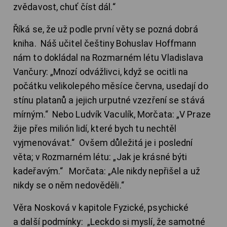
zvědavost, chuť číst dál.“
Říká se, že už podle první věty se pozná dobrá
kniha. Náš učitel češtiny Bohuslav Hoffmann
nám to dokládal na Rozmarném létu Vladislava
Vančury: „Mnozí odvážlivci, když se ocitli na
počátku velikolepého měsíce června, usedají do
stínu platanů a jejich urputné vzezření se stává
mírným.“ Nebo Ludvík Vaculík, Morčata: „V Praze
žije přes milión lidí, které bych tu nechtěl
vyjmenovávat.“ Ovšem důležitá je i poslední
věta; v Rozmarném létu: „Jak je krásné býti
kadeřavým.“ Morčata: „Ale nikdy nepřišel a už
nikdy se o něm nedověděli.“
Věra Nosková v kapitole Fyzické, psychické
a další podmínky: „Leckdo si myslí, že samotné