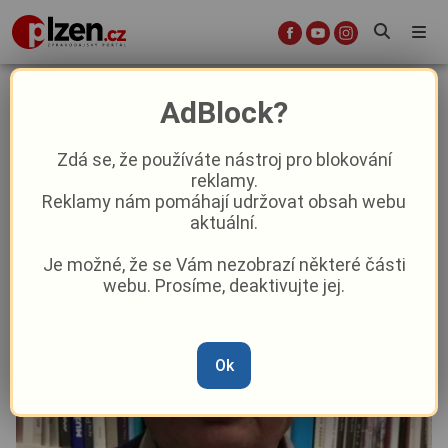
Ondřej Vaculík: Nač tepeš, písni
AdBlock?
Názory a komentáře
Aktuálně
Zdá se, že používáte nástroj pro blokování
reklamy.
Reklamy nám pomáhají udržovat obsah webu
Od
Ondřej Vaculík
–
12. 11. 2025
|
07:00
aktuální.
Je možné, že se Vám nezobrazí některé části
webu. Prosíme, deaktivujte jej.
Ok