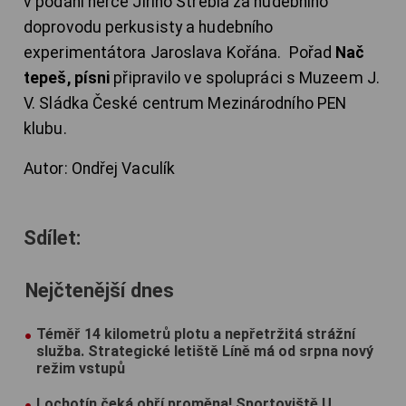
v podání herce Jiřího Štrébla za hudebního
doprovodu perkusisty a hudebního
experimentátora Jaroslava Kořána. Pořad
Nač
tepeš, písni
připravilo ve spolupráci s Muzeem J.
V. Sládka České centrum Mezinárodního PEN
klubu.
Autor: Ondřej Vaculík
Sdílet:
Nejčtenější dnes
Téměř 14 kilometrů plotu a nepřetržitá strážní
služba. Strategické letiště Líně má od srpna nový
režim vstupů
Lochotín čeká obří proměna! Sportoviště U