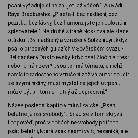
psaní vyžaduje silné zaujetí až vášeň.“ A uvádí
Raye Bradburyho: „Píšete-li bez nadšení, bez
požitku, bez lásky, bez humoru, jste jen poloviční
spisovatelé.“ Na druhé straně Nosková ale klade
otázku: „Byl nadšený a vzrušený Solženicyn, když
psal o otřesných gulazích v Sovětském svazu?
Byl nadšený Dostojevský, když psal Zločin a trest
nebo román Běsi? Jsou temná témata, u nichž
namísto radostného vzrušení zažívá autor soucit
se svými hrdiny, musí myslet na jejich utrpení,
může být při tom smutný až depresivní.“
Název poslední kapitoly mluví za vše: „Psaní
beletrie je říší svobody“. Snad se v tom skrývá
i odpověď, proč v dobách nesvobody potřeba
psát beletrii, která však nesmí vyjít, nezaniká, ale