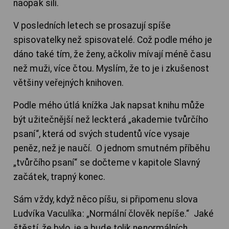
naopak sílí.
V posledních letech se prosazují spíše
spisovatelky než spisovatelé. Což podle mého je
dáno také tím, že ženy, ačkoliv mívají méně času
než muži, více čtou. Myslím, že to je i zkušenost
většiny veřejných knihoven.
Podle mého útlá knížka Jak napsat knihu může
být užitečnější než leckterá „akademie tvůrčího
psaní“, která od svých studentů více vysaje
peněz, než je naučí. O jednom smutném příběhu
„tvůrčího psaní“ se dočteme v kapitole Slavný
začátek, trapný konec.
Sám vždy, když něco píšu, si připomenu slova
Ludvíka Vaculíka: „Normální člověk nepíše.“ Jaké
štěstí, že bylo, je a bude tolik nenormálních