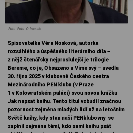
Foto: Foto: O. Vaculík
Spisovatelka Věra Nosková, autorka
rozsáhlého a úspěšného literárního díla –
z nějž čtenářsky nejproslulejší je trilogie
Bereme, co je, Obsazeno a Víme svý – uvedla
30. října 2025 v klubovně Českého centra
Mezinárodního PEN klubu (v Praze
1 v Kolowratském paláci) svou novou knížku
Jak napsat knihu. Tento titul vzbudil značnou
pozornost zejména mladých lidí už na letošním
Světě knihy, kdy stan naší PENklubovny se
zaplnil zejména těmi, kdo sami knihu psát