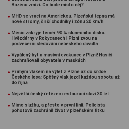
Bazénu zmizí. Co bude místo něj?
MHD se vrací na Americkou. Plzeňská tepna má
nové stromy, širší chodníky i zónu 20 km/h
Měsíc zakryje téměř 90 % slunečního disku.
Hvězdárny v Rokycanech i Plzni zvou na
podvečerní sledování nebeského divadla
Vypálený byt a masivní evakuace v Plzni! Hasiči
zachraňovali obyvatele v maskách
Přímým vlakem na výlet z Plzně až do srdce
Českého lesa: Spěšný vlak jezdí každou sobotu až
do října
Největší český řetězec restaurací slaví 30 let
Mimo službu, a přesto v první linii. Policista
pohotově zachránil život v plzeňském fitku