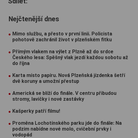
Sdílet:
Nejčtenější dnes
Mimo službu, a přesto v první linii. Policista
pohotově zachránil život v plzeňském fitku
Přímým vlakem na výlet z Plzně až do srdce
Českého lesa: Spěšný vlak jezdí každou sobotu až
do října
Karta místo papíru. Nová Plzeňská jízdenka šetří
dvě koruny a umožní přestup
Americká se blíží do finále. V centru přibudou
stromy, lavičky i nové zastávky
Kašperky patří filmu!
Proměna Lochotínského parku jde do finále: Na
podzim nabídne nové molo, cvičební prvky i
vodopád