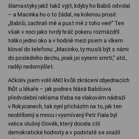
šlamastyky jakž takž vyjít, kdyby ho Babiš odvolal
– a Macinka ho o to žádal, na kolenou prosil:
„Babiši, zachraň mě a pust mě z toho ven!“ Ten
však v noci jako tvrdý hráč pokeru rozmázdřil
toliko jedno oko a v hodině mezi psem a vlkem
kloval do telefonu: „Macinko, ty musíš být s námi
do posledního dechu, jinak jsi synem smrti,“ atd.,
raději nedomýšlet.
Ačkoliv jsem volil ANO kvůli zkrácení objednacích
lhůt u lékaře – jak podnes hlásá Babišova
předvolební reklama třeba na vlakovém nádraží
v Rokycanech, tak nyní přicházím na to, jak ten
neoblíbený a mnou i vysmívaný Petr Fiala byl
velice slušný člověk, který docela ctil
demokratické hodnoty a v podstatě se snažil