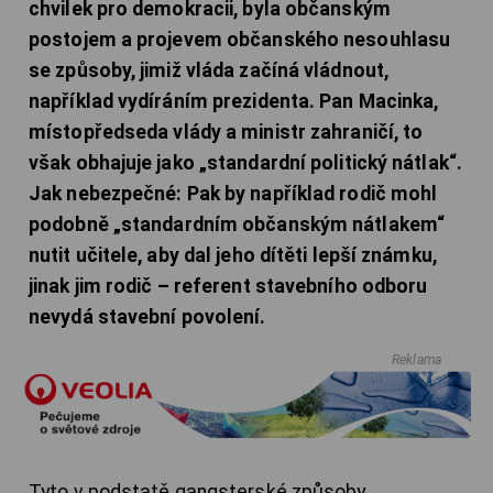
chvilek pro demokracii, byla občanským
postojem a projevem občanského nesouhlasu
se způsoby, jimiž vláda začíná vládnout,
například vydíráním prezidenta. Pan Macinka,
místopředseda vlády a ministr zahraničí, to
však obhajuje jako „standardní politický nátlak“.
Jak nebezpečné: Pak by například rodič mohl
podobně „standardním občanským nátlakem“
nutit učitele, aby dal jeho dítěti lepší známku,
jinak jim rodič – referent stavebního odboru
nevydá stavební povolení.
Reklama
Tyto v podstatě gangsterské způsoby