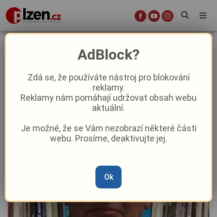
Ondřej Vaculík: Můj strach o
AdBlock?
Macinku
Zdá se, že používáte nástroj pro blokování
reklamy.
Aktuality
Názory a komentáře
Reklamy nám pomáhají udržovat obsah webu
aktuální.
Od
Ondřej Vaculík
–
4. 2.
|
08:00
Je možné, že se Vám nezobrazí některé části
webu. Prosíme, deaktivujte jej.
Ok