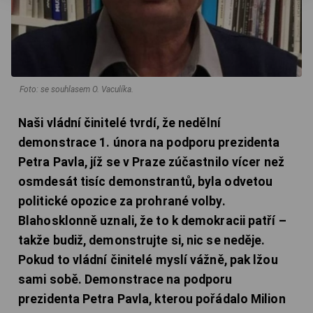
Foto: se souhlasem O. Vaculíka.
Naši vládní činitelé tvrdí, že nedělní
demonstrace 1. února na podporu prezidenta
Petra Pavla, jíž se v Praze zúčastnilo vícer než
osmdesát tisíc demonstrantů, byla odvetou
politické opozice za prohrané volby.
Blahosklonně uznali, že to k demokracii patří –
takže budiž, demonstrujte si, nic se neděje.
Pokud to vládní činitelé myslí vážně, pak lžou
sami sobě. Demonstrace na podporu
prezidenta Petra Pavla, kterou pořádalo Milion