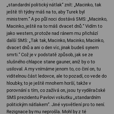
„standardní politický nátlak“ znít: „Macinko, tak
ještě tři týdny máš na to, aby Turek byl
ministrem.“ A po půl noci dostává SMS: „Macinko,
Macinko, ještě na to máš dvacet dnů.“ Vidím to
jako western, protože nad ránem mu přichází
další SMS: „Tak tak, Macinko, Macinko, Macinko,
dvacet dnů a ani o den víc, jinak budeš synem
smrti.“ Což je v podstatě způsob, jak se ze
slušného chlapce stane gauner, aniž by o to
usiloval. A my vnímáme jenom to, co činí on, tu
viditelnou část ledovce, ale to pozadí, co vede do
hloubky, to je ještě mnohem horší, takže v
porovnání s tím, co zažívá on, jsou ty vyděračské
SMS prezidentu Pavlovi vskutku „standardním
politickým nátlakem“. Jiné vysvětlení pro to není.
Rezignace by mu neprošla. Mohl by z té