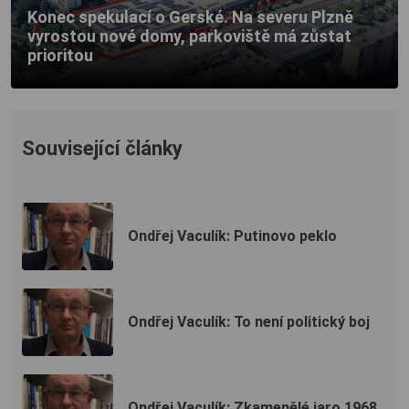
Konec spekulací o Gerské. Na severu Plzně
vyrostou nové domy, parkoviště má zůstat
prioritou
Související články
Ondřej Vaculík: Putinovo peklo
Ondřej Vaculík: To není politický boj
Ondřej Vaculík: Zkamenělé jaro 1968