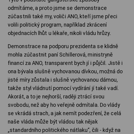
odmítáme, a proto jsme se demonstrace
zúčastnili také my, voliči ANO, kteří jsme přeci
volili politický program, například zkrácení
objednacích lhůt u lékaře, nikoli vládu hrůzy.
Demonstrace na podporu prezidenta se klidně
mohla zúčastnit paní Schillerová, ministryně
financí za ANO, transparent bych jí i půjčil. Jistě i
ona bývala slušně vychovanou dívkou, možná do
jisté míry zůstala i slušně vychovanou dámou,
takže styl vládnutí pomocí vydírání jí také vadí.
Akorát, a to je nejhorší, raději ztrácí svou
svobodu, než aby ho veřejně odmítala. Do vlády
se vkrádá strach, a jak nemít podezření, že celá
naše vláda může být vládou tak nějak
„standardního politického nátlaku“, čili - když na