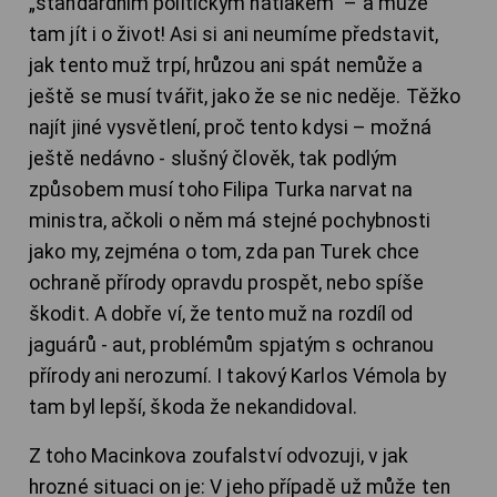
„standardním politickým nátlakem“ – a může
tam jít i o život! Asi si ani neumíme představit,
jak tento muž trpí, hrůzou ani spát nemůže a
ještě se musí tvářit, jako že se nic neděje. Těžko
najít jiné vysvětlení, proč tento kdysi – možná
ještě nedávno - slušný člověk, tak podlým
způsobem musí toho Filipa Turka narvat na
ministra, ačkoli o něm má stejné pochybnosti
jako my, zejména o tom, zda pan Turek chce
ochraně přírody opravdu prospět, nebo spíše
škodit. A dobře ví, že tento muž na rozdíl od
jaguárů - aut, problémům spjatým s ochranou
přírody ani nerozumí. I takový Karlos Vémola by
tam byl lepší, škoda že nekandidoval.
Z toho Macinkova zoufalství odvozuji, v jak
hrozné situaci on je: V jeho případě už může ten