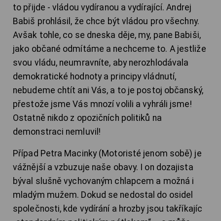
to přijde - vládou vydíranou a vydírající. Andrej
Babiš prohlásil, že chce být vládou pro všechny.
Avšak tohle, co se dneska děje, my, pane Babiši,
jako občané odmítáme a nechceme to. A jestliže
svou vládu, neumravníte, aby nerozhlodávala
demokratické hodnoty a principy vládnutí,
nebudeme chtít ani Vás, a to je postoj občanský,
přestože jsme Vás mnozí volili a vyhráli jsme!
Ostatně nikdo z opozičních politiků na
demonstraci nemluvil!
Případ Petra Macinky (Motoristé jenom sobě) je
vážnější a vzbuzuje naše obavy. I on dozajista
býval slušně vychovaným chlapcem a možná i
mladým mužem. Dokud se nedostal do osidel
společnosti, kde vydírání a hrozby jsou takříkajíc