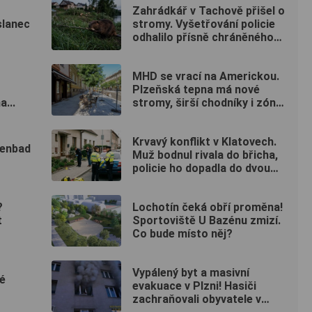
Zahrádkář v Tachově přišel o
slanec
stromy. Vyšetřování policie
odhalilo přísně chráněného
viníka
MHD se vrací na Americkou.
Plzeňská tepna má nové
a...
stromy, širší chodníky i zónu
20 km/h
Krvavý konflikt v Klatovech.
ienbad
Muž bodnul rivala do břicha,
policie ho dopadla do dvou
hodin
?
Lochotín čeká obří proměna!
t
Sportoviště U Bazénu zmizí.
Co bude místo něj?
Vypálený byt a masivní
vé
evakuace v Plzni! Hasiči
zachraňovali obyvatele v