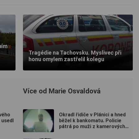
ním
Tragédie na Tachovsku. Myslivec při
honu omylem zastřelil kolegu
Více od Marie Osvaldová
ového
Okradl řidiče v Plánici a hned
 usedl
běžel k bankomatu. Policie
pátrá po muži z kamerových
záznamů