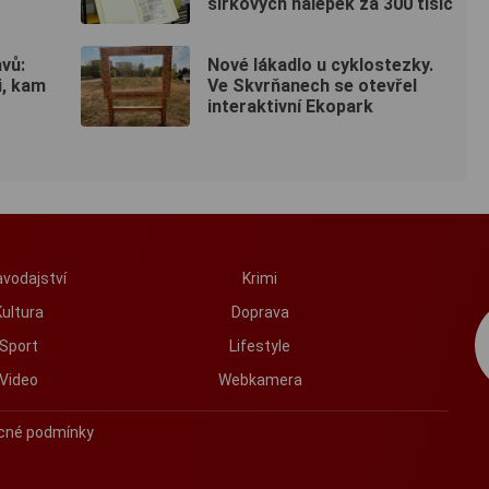
sirkových nálepek za 300 tisíc
vů:
Nové lákadlo u cyklostezky.
i, kam
Ve Skvrňanech se otevřel
interaktivní Ekopark
vodajství
Krimi
Kultura
Doprava
Sport
Lifestyle
Video
Webkamera
cné podmínky