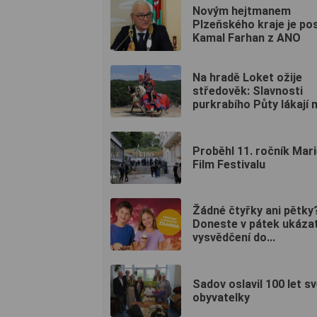
Novým hejtmanem
Plzeňského kraje je po
Kamal Farhan z ANO
Na hradě Loket ožije
středověk: Slavnosti
purkrabího Půty lákají n
Proběhl 11. ročník Mar
Film Festivalu
Žádné čtyřky ani pětky
Doneste v pátek ukáza
vysvědčení do...
Sadov oslavil 100 let s
obyvatelky