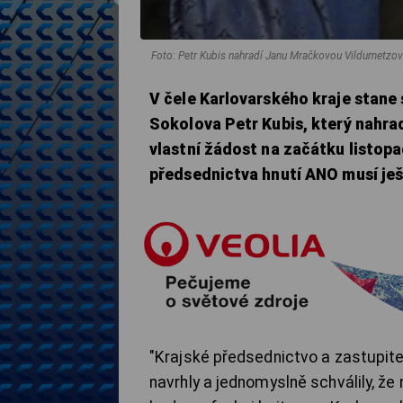
Foto: Petr Kubis nahradí Janu Mračkovou Vildumetzo
V čele Karlovarského kraje stan
Sokolova Petr Kubis, který nahr
vlastní žádost na začátku listop
předsednictva hnutí ANO musí ješ
"Krajské předsednictvo a zastupite
navrhly a jednomyslně schválily, že