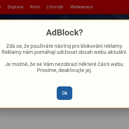
o
Doprava
Krimi
Lifestyle
Webkamera
AdBlock?
Zdá se, že používáte nástroj pro blokování reklamy.
Reklamy nám pomáhají udržovat obsah webu aktuální.
Je možné, že se Vám nezobrazí některé části webu.
Prosíme, deaktivujte jej.
rlovarského kraje bude
Ok