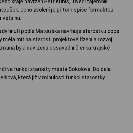
ého kraje navržen Petr Kubis," uvedl tajemník
oušek. Jeho zvolení je přitom spíše formalitou,
 většinu.
rady hnutí podle Matouška navrhuje starostku obce
měla mít na starosti projektové řízení a rozvoj
tmana byla navržena dosavadní členka krajské
nčí ve funkci starosty města Sokolova. Do čela
hlová, která již v minulosti funkci starostky