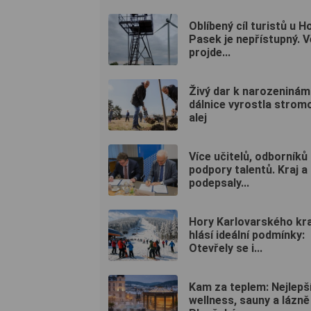
Oblíbený cíl turistů u H
Pasek je nepřístupný. 
projde...
Živý dar k narozeninám
dálnice vyrostla strom
alej
Více učitelů, odborníků 
podpory talentů. Kraj 
podepsaly...
Hory Karlovarského kra
hlásí ideální podmínky:
Otevřely se i...
Kam za teplem: Nejlepš
wellness, sauny a lázně