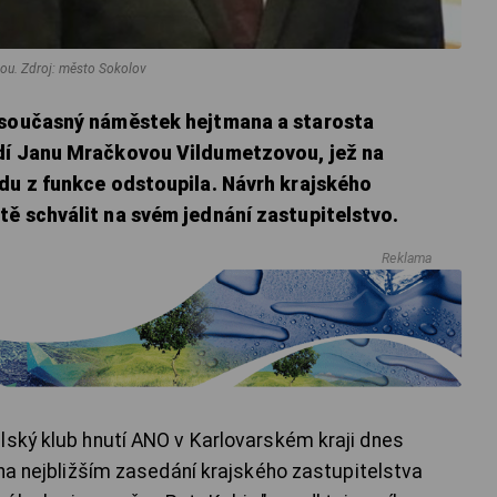
vou. Zdroj: město Sokolov
e současný náměstek hejtmana a starosta
adí Janu Mračkovou Vildumetzovou, jež na
adu z funkce odstoupila. Návrh krajského
tě schválit na svém jednání zastupitelstvo.
Reklama
lský klub hnutí ANO v Karlovarském kraji dnes
 na nejbližším zasedání krajského zastupitelstva