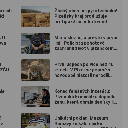
maskách
orních
Žádný oheň ani pyrotechnika!
Věž
Plzeňský kraj prodlužuje
protipožární pohotovost
: U
Mimo službu, a přesto v první
ová
linii. Policista pohotově
zachránil život v plzeňském
fitku
i
První úspěch po více než 40
a ZČU
letech. V Plzni se poprvé v
novodobé historii narodili
nosálové bělohubí
je
Konec falešných inzerátů:
Plzeňská kriminálka dopadla
ženu, která obrala desítky lidí
po celé republice
í
Unikátní poklad. Muzeum
 v
Šumavy získalo sbírku