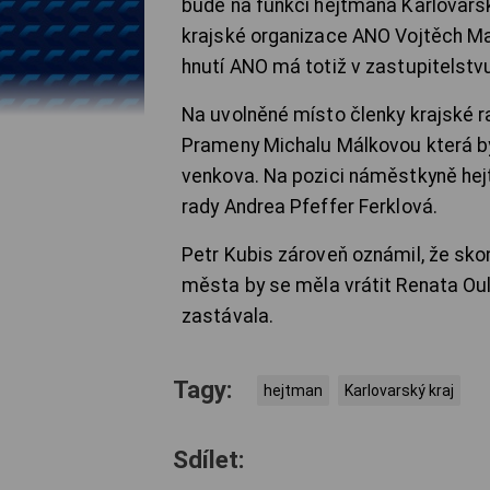
bude na funkci hejtmana Karlovarsk
krajské organizace ANO Vojtěch Mat
hnutí ANO má totiž v zastupitelstvu
Na uvolněné místo členky krajské 
Prameny Michalu Málkovou která by 
venkova. Na pozici náměstkyně hej
rady Andrea Pfeffer Ferklová.
Petr Kubis zároveň oznámil, že sko
města by se měla vrátit Renata Oule
zastávala.
Tagy:
hejtman
Karlovarský kraj
Sdílet: