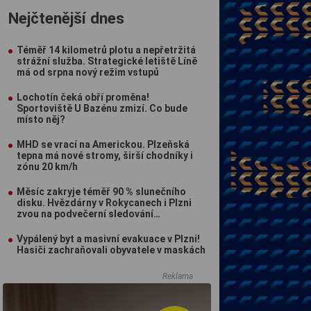
Nejčtenější dnes
Téměř 14 kilometrů plotu a nepřetržitá
strážní služba. Strategické letiště Líně
má od srpna nový režim vstupů
Lochotín čeká obří proměna!
Sportoviště U Bazénu zmizí. Co bude
místo něj?
MHD se vrací na Americkou. Plzeňská
tepna má nové stromy, širší chodníky i
zónu 20 km/h
Měsíc zakryje téměř 90 % slunečního
disku. Hvězdárny v Rokycanech i Plzni
zvou na podvečerní sledování
nebeského divadla
Vypálený byt a masivní evakuace v Plzni!
Hasiči zachraňovali obyvatele v maskách
Reklama