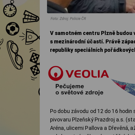
Foto: Zdroj: Policie ČR
V samotném centru Plzně budou ve
s mezinárodní účastí. Právě zápa
republiky speciálních pořádkovýc
Po dobu závodu od 12 do 16 hodin 
pivovaru Plzeňský Prazdroj a.s. (s
Aréna, ulicemi Pallova a Dřevěná, a