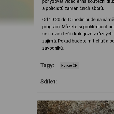
pohybovat vícečlenná soutěžní druž
a policistů zahraničních sborů.
Od 10:30 do 15 hodin bude na námě
program. Můžete si prohlédnout neje
se na vás těší i kolegové z různých
zajímá. Pokud budete mít chuť a od
závodníků.
Tagy:
Policie ČR
Sdílet: