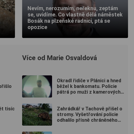
Nevím, nerozumím, neřeknu, zeptám
se, uvidíme. Co vlastně dělá náměstek
Bosák na plzeňské radnici, ptá se
opozice
Více od Marie Osvaldová
Okradl řidiče v Plánici a hned
přišlo
běžel k bankomatu. Policie
pátrá po muži z kamerových
záznamů
t tisíc
Zahrádkář v Tachově přišel o
stromy. Vyšetřování policie
odhalilo přísně chráněného
viníka