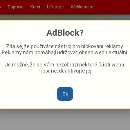
o
Doprava
Krimi
Lifestyle
Webkamera
AdBlock?
Zdá se, že používáte nástroj pro blokování reklamy.
Reklamy nám pomáhají udržovat obsah webu aktuální.
Je možné, že se Vám nezobrazí některé části webu.
Prosíme, deaktivujte jej.
í policisté z pořádkové
Ok