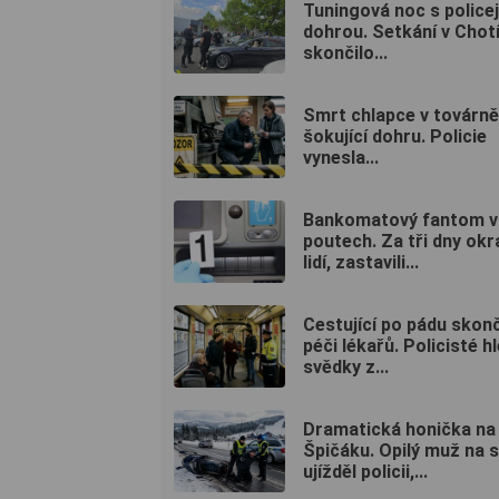
Tuningová noc s policej
dohrou. Setkání v Chot
skončilo...
Smrt chlapce v továrn
šokující dohru. Policie
vynesla...
Bankomatový fantom v
poutech. Za tři dny okr
lidí, zastavili...
Cestující po pádu skonč
péči lékařů. Policisté hl
svědky z...
Dramatická honička na
Špičáku. Opilý muž na 
ujížděl policii,...