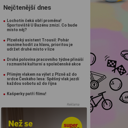
Nejčtenější dnes
Lochotín čeká obří proměna!
Sportoviště U Bazénu zmizí. Co bude
místo něj?
Plzeňský asistent Trousil: Pohár
musíme hodit za hlavu, prioritou je
udržet druhé místo v lize
Druhá polovina pracovního týdne přináší
rozmanité kulturní a společenské akce
Přímým vlakem na výlet z Plzně až do
srdce Českého lesa: Spěšný vlak jezdí
každou sobotu až do října
Kašperky patří filmu!
Reklama