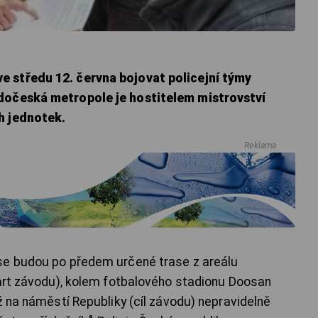
 středu 12. června bojovat policejní týmy
dočeská metropole je hostitelem mistrovství
h jednotek.
Reklama
se budou po předem určené trase z areálu
tart závodu), kolem fotbalového stadionu Doosan
ž na náměstí Republiky (cíl závodu) nepravidelně