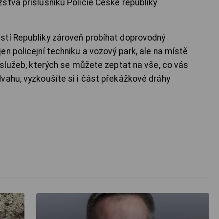
stva příslušníků Policie České republiky
stí Republiky zároveň probíhat doprovodný
n policejní techniku a vozový park, ale na místě
 služeb, kterých se můžete zeptat na vše, co vás
vahu, vyzkoušíte si i část překážkové dráhy