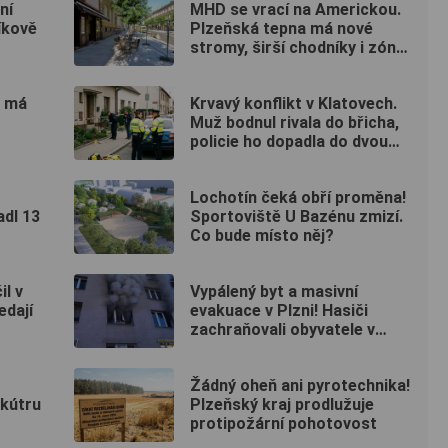
ní
MHD se vrací na Americkou.
íkově
Plzeňská tepna má nové
stromy, širší chodníky i zónu
20 km/h
ě má
Krvavý konflikt v Klatovech.
Muž bodnul rivala do břicha,
policie ho dopadla do dvou
hodin
Lochotín čeká obří proměna!
adl 13
Sportoviště U Bazénu zmizí.
Co bude místo něj?
il v
Vypálený byt a masivní
edají
evakuace v Plzni! Hasiči
zachraňovali obyvatele v
maskách
Žádný oheň ani pyrotechnika!
skútru
Plzeňský kraj prodlužuje
protipožární pohotovost