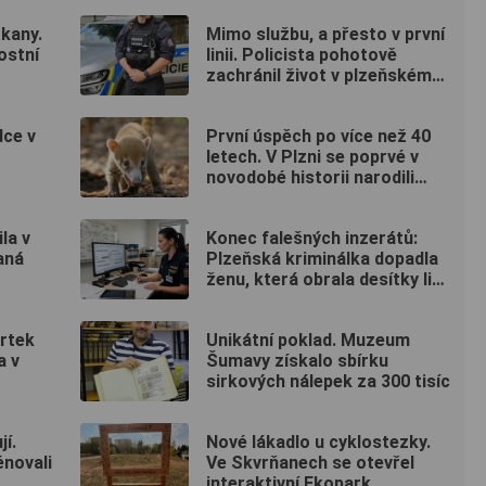
okany.
Mimo službu, a přesto v první
ostní
linii. Policista pohotově
zachránil život v plzeňském
fitku
ce v
První úspěch po více než 40
letech. V Plzni se poprvé v
novodobé historii narodili
nosálové bělohubí
la v
Konec falešných inzerátů:
aná
Plzeňská kriminálka dopadla
ženu, která obrala desítky lidí
po celé republice
vrtek
Unikátní poklad. Muzeum
a v
Šumavy získalo sbírku
sirkových nálepek za 300 tisíc
í.
Nové lákadlo u cyklostezky.
énovali
Ve Skvrňanech se otevřel
interaktivní Ekopark