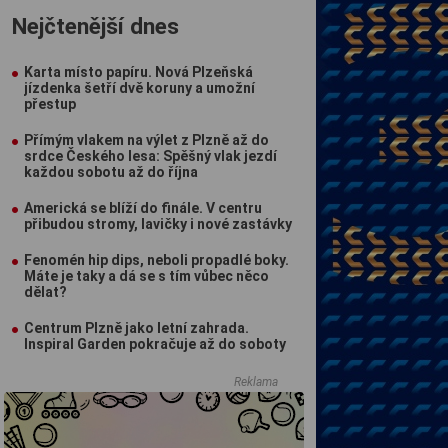
Nejčtenější dnes
Karta místo papíru. Nová Plzeňská
jízdenka šetří dvě koruny a umožní
přestup
Přímým vlakem na výlet z Plzně až do
srdce Českého lesa: Spěšný vlak jezdí
každou sobotu až do října
Americká se blíží do finále. V centru
přibudou stromy, lavičky i nové zastávky
Fenomén hip dips, neboli propadlé boky.
Máte je taky a dá se s tím vůbec něco
dělat?
Centrum Plzně jako letní zahrada.
Inspiral Garden pokračuje až do soboty
Reklama