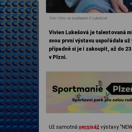
Foto: Foto: se souhlasem V. Lukešové
Vivien Lukešová je talentovaná m
svou první výstavu uspořádala už v
případně si je i zakoupit, až do 2
v Plzni.
Už samotná
vernisáž
výstavy "NEW 