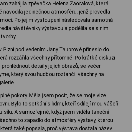
ram zahájila zpěvačka Helena Zaoralová, která
 navodila jedinečnou atmosféru, jenž provedla
emocí. Po jejím vystoupení následovala samotná
vedla návštěvníky výstavou a podělila se s nimi
tvorby.
v Plzni pod vedením Jany Taubrové přineslo do
erá rozzářila všechny přítomné. Po krátké diskuzi
 prohlédnout detaily jejích obrazů, se večer
ayme, který svou hudbou roztančil všechny na
alerie.
 plné pokory. Měla jsem pocit, že se moje vize
ovni. Bylo to setkání s lidmi, kteří sdílejí mou vášeň
u sílu. A samozřejmě, když jsem viděla taneční
všechno to zapadlo do atmosféry výstavy, kterou
, která také popsala, proč výstava dostala název