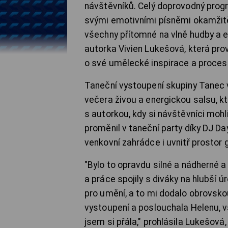
návštěvníků. Celý doprovodný prog
svými emotivními písněmi okamžitě
všechny přítomné na vlně hudby a 
autorka Vivien Lukešová, která pro
o své umělecké inspirace a proces 
Taneční vystoupení skupiny Tanec 
večera živou a energickou salsu, kt
s autorkou, kdy si návštěvníci mohli
proměnil v taneční party díky DJ D
venkovní zahrádce i uvnitř prostor g
"Bylo to opravdu silné a nádherné a
a práce spojily s diváky na hlubší úr
pro umění, a to mi dodalo obrovsko
vystoupení a poslouchala Helenu, 
jsem si přála," prohlásila Lukešová