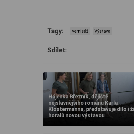
Tagy:
vernisáž
Výstava
Sdílet:
Hájenka Březník, dějiště
nejslavnějšího románu Karla
Klostermanna, představuje dílo i ž
horalů novou výstavou