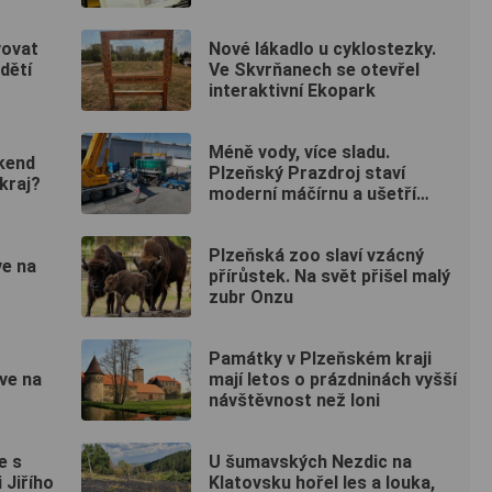
vovat
Nové lákadlo u cyklostezky.
dětí
Ve Skvrňanech se otevřel
interaktivní Ekopark
Méně vody, více sladu.
íkend
Plzeňský Prazdroj staví
kraj?
moderní máčírnu a ušetří
miliony litrů vody
Plzeňská zoo slaví vzácný
e na
přírůstek. Na svět přišel malý
zubr Onzu
Památky v Plzeňském kraji
ve na
mají letos o prázdninách vyšší
návštěvnost než loni
e s
U šumavských Nezdic na
 Jiřího
Klatovsku hořel les a louka,