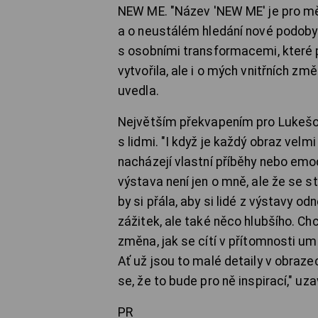
NEW ME. "Název 'NEW ME' je pro mě
a o neustálém hledání nové podoby
s osobními transformacemi, které 
vytvořila, ale i o mých vnitřních zm
uvedla.
Největším překvapením pro Lukešov
s lidmi. "I když je každý obraz velmi 
nacházejí vlastní příběhy nebo emo
výstava není jen o mně, ale že se s
by si přála, aby si lidé z výstavy od
zážitek, ale také něco hlubšího. Ch
změna, jak se cítí v přítomnosti umě
Ať už jsou to malé detaily v obraze
se, že to bude pro ně inspirací," uza
PR