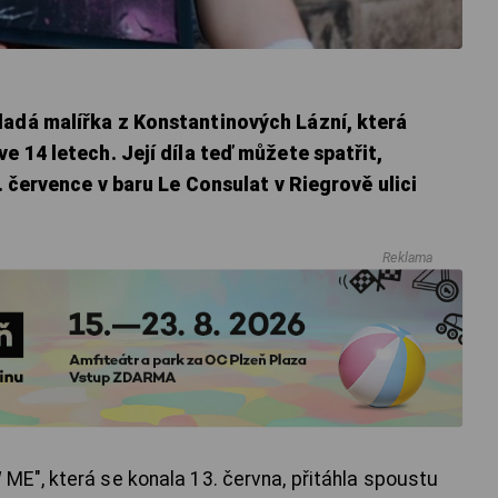
ladá malířka z Konstantinových Lázní, která
e 14 letech. Její díla teď můžete spatřit,
3. července v baru Le Consulat v Riegrově ulici
Reklama
ME", která se konala 13. června, přitáhla spoustu