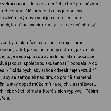
 velmi osobní. Je to o změnách, které procházíme,
 sebe sama. Můj proces tvorby je spojený
prožívám. Výstava není jen o tom, co jsem
ěnách, které se snažím zachytit skrze své obrazy,"
ou bylo, jak může být silné propojení umění
osobní, vidět, jak na ně reagují ostatní, jak v nich
ce, to je něco opravdu zvláštního. Mám pocit, že
tává jakousi společnou zkušeností," popsala. A co
nesli? "Ráda bych, aby si lidé odnesli nejen vizuální
ci, aby se zamysleli nad tím, co pro ně znamená
ní a jaký dopad může mít na jejich vlastní životy.
ch nebo větší témata, která z nich vyplývají. Těším
vřela.