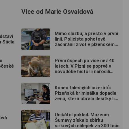
Více od Marie Osvaldová
Mimo službu, a přesto v první
dstaví
linii. Policista pohotově
a Sádla
zachránil život v plzeňském
fitku
u
První úspěch po více než 40
očeské
letech. V Plzni se poprvé v
novodobé historii narodili
nosálové bělohubí
Konec falešných inzerátů:
Plzeňská kriminálka dopadla
ženu, která obrala desítky lidí
po celé republice
Unikátní poklad. Muzeum
nová
Šumavy získalo sbírku
sirkových nálepek za 300 tisíc