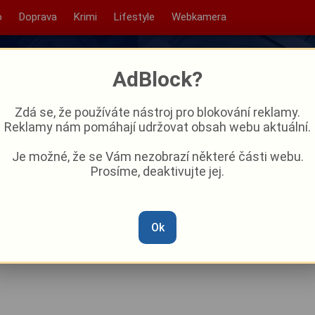
o
Doprava
Krimi
Lifestyle
Webkamera
AdBlock?
Zdá se, že používáte nástroj pro blokování reklamy.
Reklamy nám pomáhají udržovat obsah webu aktuální.
Je možné, že se Vám nezobrazí některé části webu.
Prosíme, deaktivujte jej.
avuje svá díla v centru
Ok