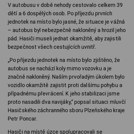
V autobusu v době nehody cestovalo celkem 39
dětí a 6 dospělých osob. Po příjezdu prvních
jednotek na místo bylo jasné, že situace je vážná
– autobus byl nebezpečně nakloněný a hrozil jeho
pád. Hasiči museli jednat okamžitě, aby zajistili
bezpečnost všech cestujících uvnitř.
„Po příjezdu jednotek na místo bylo zjištěno, že
autobus se nachází koly mimo vozovku a je
značně nakloněný. Naším prvořadým úkolem bylo
vozidlo okamžitě zajistit proti dalšímu pohybu a
případnému převrácení. K jeho stabilizaci jsme
proto nasadili dva navijáky,“ popsal situaci mluvčí
Hasičského záchranného sboru Plzeňského kraje
Petr Poncar.
Hasiči na místě úzce spolupracovali se