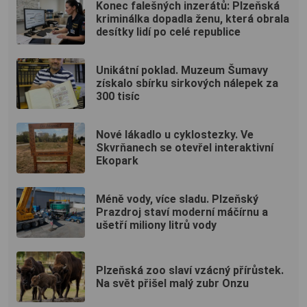
Konec falešných inzerátů: Plzeňská
kriminálka dopadla ženu, která obrala
desítky lidí po celé republice
Unikátní poklad. Muzeum Šumavy
získalo sbírku sirkových nálepek za
300 tisíc
Nové lákadlo u cyklostezky. Ve
Skvrňanech se otevřel interaktivní
Ekopark
Méně vody, více sladu. Plzeňský
Prazdroj staví moderní máčírnu a
ušetří miliony litrů vody
Plzeňská zoo slaví vzácný přírůstek.
Na svět přišel malý zubr Onzu