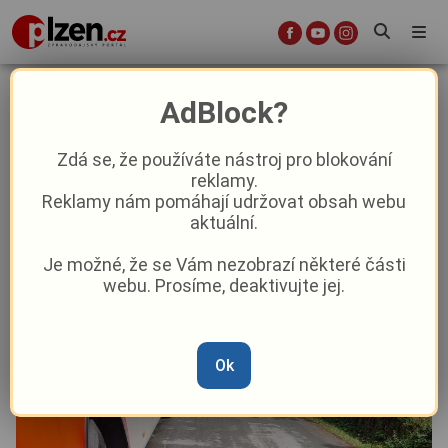
Dramatické chvíle na Nepomucku.
AdBlock?
Autobus s 39 dětmi sjel ze silnice!
Zdá se, že používáte nástroj pro blokování
reklamy.
Aktuality
Krimi
Aktuálně
Reklamy nám pomáhají udržovat obsah webu
aktuální.
Od
Marie Osvaldová
–
11. 6.
|
13:57
Je možné, že se Vám nezobrazí některé části
webu. Prosíme, deaktivujte jej.
Ok