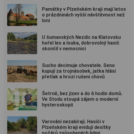
Památky v Plzeňském kraji mají letos
o prázdninách vyšší návštěvnost než
loni
U šumavských Nezdic na Klatovsku
hořel les a louka, dobrovolný hasič
skončil v nemocnici
Sucho decimuje chovatele. Seno
kupují za trojnásobek, jatka hlásí
přetlak a hrozí rušení chovů
Šetrně, bez jizev a do 6 hodin domů.
Ve Stodu stoupá zájem o moderní
hysteroskopii
Varování nezabírají. Hasiči v
Plzeňském kraji evidují desítky
požárů způsobených lidmi