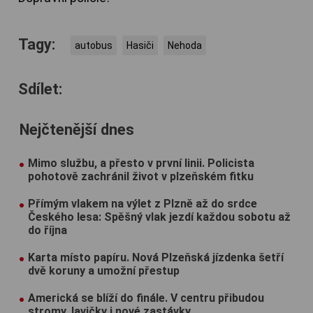
Tagy:
autobus
Hasiči
Nehoda
Sdílet:
Nejčtenější dnes
Mimo službu, a přesto v první linii. Policista
pohotově zachránil život v plzeňském fitku
Přímým vlakem na výlet z Plzně až do srdce
Českého lesa: Spěšný vlak jezdí každou sobotu až
do října
Karta místo papíru. Nová Plzeňská jízdenka šetří
dvě koruny a umožní přestup
Americká se blíží do finále. V centru přibudou
stromy, lavičky i nové zastávky