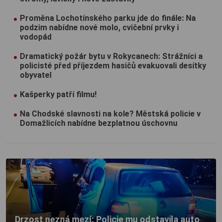
Proměna Lochotínského parku jde do finále: Na
podzim nabídne nové molo, cvičební prvky i
vodopád
Dramatický požár bytu v Rokycanech: Strážníci a
policisté před příjezdem hasičů evakuovali desítky
obyvatel
Kašperky patří filmu!
Na Chodské slavnosti na kole? Městská policie v
Domažlicích nabídne bezplatnou úschovnu
Drzost nezná mezí: Policie mu odstavila auto