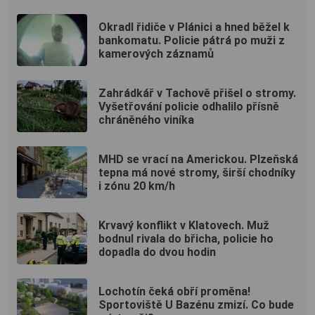
Okradl řidiče v Plánici a hned běžel k
bankomatu. Policie pátrá po muži z
kamerových záznamů
Zahrádkář v Tachově přišel o stromy.
Vyšetřování policie odhalilo přísně
chráněného viníka
MHD se vrací na Americkou. Plzeňská
tepna má nové stromy, širší chodníky
i zónu 20 km/h
Krvavý konflikt v Klatovech. Muž
bodnul rivala do břicha, policie ho
dopadla do dvou hodin
Lochotín čeká obří proměna!
Sportoviště U Bazénu zmizí. Co bude