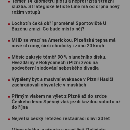
Téměř 14 kilometrů plotu a nepřetržitá strážní
služba. Strategické letiště Líně má od srpna nový
režim vstupů
Lochotín čeká obří proměna! Sportoviště U
Bazénu zmizí. Co bude místo něj?
MHD se vrací na Americkou. Plzeňská tepna má
nové stromy, širší chodníky i zónu 20 km/h
Měsíc zakryje téměř 90 % slunečního disku.
Hvězdárny v Rokycanech i Plzni zvou na
podvečerní sledování nebeského divadla
Vypálený byt a masivní evakuace v Plzni! Hasiči
zachraňovali obyvatele v maskách
Přímým vlakem na výlet z Plzně až do srdce
Českého lesa: Spěšný vlak jezdí každou sobotu až
do října
Největší český řetězec restaurací slaví 30 let
Mimo službu, a přesto v první linii. Policista