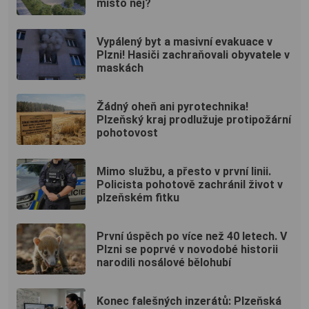
místo něj?
Vypálený byt a masivní evakuace v
Plzni! Hasiči zachraňovali obyvatele v
maskách
Žádný oheň ani pyrotechnika!
Plzeňský kraj prodlužuje protipožární
pohotovost
Mimo službu, a přesto v první linii.
Policista pohotově zachránil život v
plzeňském fitku
První úspěch po více než 40 letech. V
Plzni se poprvé v novodobé historii
narodili nosálové bělohubí
Konec falešných inzerátů: Plzeňská