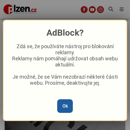
Na Doubravce se srazilo auto s
AdBlock?
motorkářem. Policisté hledají
svědky nehody!
Zdá se, že používáte nástroj pro blokování
reklamy.
Reklamy nám pomáhají udržovat obsah webu
Krimi
aktuální.
Je možné, že se Vám nezobrazí některé části
Od
Marie Osvaldová
–
28. 5. 2024
|
11:15
webu. Prosíme, deaktivujte jej.
Ok