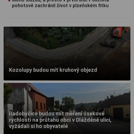
pohotově zachránil život v plzeňském fitku
Kozolupy budou mít kruhový objezd
Radobyčice budou mít měření úsekové
rychlosti na průtahu obcí v Dlážděné ulici,
vyžádali si ho obyvatelé