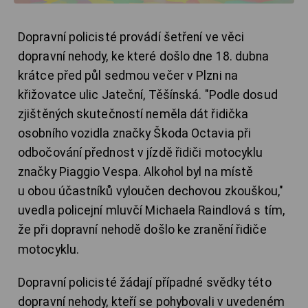
Dopravní policisté provádí šetření ve věci
dopravní nehody, ke které došlo dne 18. dubna
krátce před půl sedmou večer v Plzni na
křižovatce ulic Jateční, Těšínská. "Podle dosud
zjištěných skutečností neměla dát řidička
osobního vozidla značky Škoda Octavia při
odbočování přednost v jízdě řidiči motocyklu
značky Piaggio Vespa. Alkohol byl na místě
u obou účastníků vyloučen dechovou zkouškou,"
uvedla policejní mluvčí Michaela Raindlová s tím,
že při dopravní nehodě došlo ke
zranění řidiče
motocyklu.
Dopravní policisté žádají případné svědky této
dopravní nehody, kteří se pohybovali v uvedeném