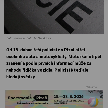
Foto: ilustrační. Foto: M. Osvaldová
Od 18. dubna řeší policisté v Plzni střet
osobního auta a motocyklisty. Motorkář utrpěl
zranění a podle prvních informací může za
nehodu řidička vozidla. Policisté teď ale
hledají svědky.
Reklama