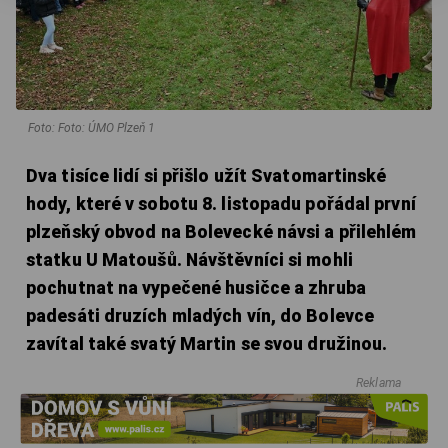
Foto: Foto: ÚMO Plzeň 1
Dva tisíce lidí si přišlo užít Svatomartinské
hody, které v sobotu 8. listopadu pořádal první
plzeňský obvod na Bolevecké návsi a přilehlém
statku U Matoušů. Návštěvníci si mohli
pochutnat na vypečené husičce a zhruba
padesáti druzích mladých vín, do Bolevce
zavítal také svatý Martin se svou družinou.
Reklama