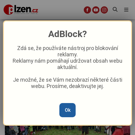
Svatý Martin přivezl do Bolevce
AdBlock?
husu, víno i dobrou nálad
Zdá se, že používáte nástroj pro blokování
reklamy.
Aktuálně
Z Plzně
Reklamy nám pomáhají udržovat obsah webu
aktuální.
Od
Marie Osvaldová
–
11. 11. 2025
|
14:02
Je možné, že se Vám nezobrazí některé části
webu. Prosíme, deaktivujte jej.
Ok