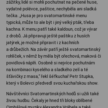
zážitky, lidé si mohli pochutnat na pečené huse,
vydatné polévce, paštice, nechyběla ani sladká
tečka. „Husa je pro svatomartinské menu
typická, může to ale být i jiný velký pták, třeba
kachna. K menu patří také kaldoun, což je vývar
z drobů. Já připravuji ještě paštiku z husích
jatýrek, je možné připravit i z kachních
a drůbežích. Na závěr patří ještě svatomartinský
rohlíček, v němž by měla být ořechová, maková či
povidlová náplň. Osobně si nejvíce pochutnám
na kombinaci kyselého a sladkého zelí a té
šťávičky z masa,“ řekl šéfkuchař Petr Stupka,
který v Bolevci předvedl svou kuchařskou show.
Návštěvníci Svatomartinských hodů si užili také
živou hudbu. Čekaly je hned tři bloky oblíbené
Cimbálové muziky Alexandra Vrábela a také