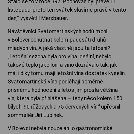
Stalo se to v roce 397. Pochován byl právě 11.
listopadu, proto ten svátek slavíme právě v tento
den,“ vysvětlil Merxbauer.
Návštěvníci Svatomartinských hodů mohli
v Bolevci ochutnat kolem padesáti druhů
mladých vín. A jaká vlastně jsou ta letošní?
„Letošní sezona byla pro vína ideální, nebylo
takové teplo jako loni a víno dozrávalo tak, jak
má; i díky tomu mají letošní vína dostatek kyselin.
Svatomartinská vína podléhají poměrně
přísnému hodnocení a letos jím prošla většina
vín, která byla přihlášena – tedy něco kolem 150
bílých, 90 růžových a 75 červených vín,“ upřesnil
sommeliér Jiří Lupínek.
V Bolevci nebyla nouze ani o gastronomické