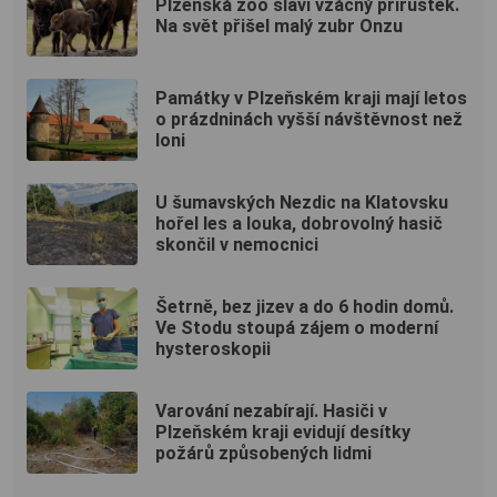
Plzeňská zoo slaví vzácný přírůstek.
Na svět přišel malý zubr Onzu
Památky v Plzeňském kraji mají letos
o prázdninách vyšší návštěvnost než
loni
U šumavských Nezdic na Klatovsku
hořel les a louka, dobrovolný hasič
skončil v nemocnici
Šetrně, bez jizev a do 6 hodin domů.
Ve Stodu stoupá zájem o moderní
hysteroskopii
Varování nezabírají. Hasiči v
Plzeňském kraji evidují desítky
požárů způsobených lidmi