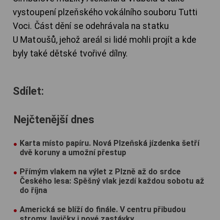
vystoupení plzeňského vokálního souboru Tutti
Voci. Část dění se odehrávala na statku
U Matoušů, jehož areál si lidé mohli projít a kde
byly také dětské tvořivé dílny.
Sdílet:
Nejčtenější dnes
Karta místo papíru. Nová Plzeňská jízdenka šetří
dvě koruny a umožní přestup
Přímým vlakem na výlet z Plzně až do srdce
Českého lesa: Spěšný vlak jezdí každou sobotu až
do října
Americká se blíží do finále. V centru přibudou
stromy, lavičky i nové zastávky