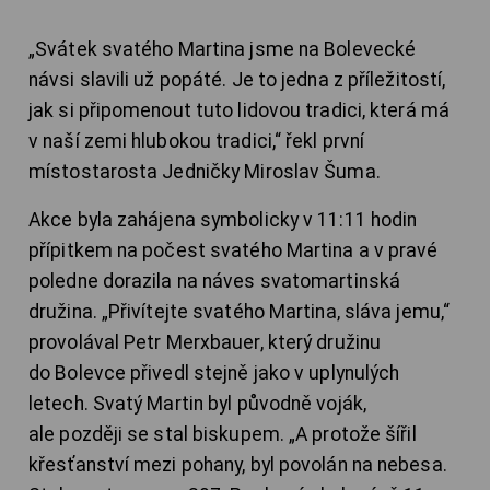
„Svátek svatého Martina jsme na Bolevecké
návsi slavili už popáté. Je to jedna z příležitostí,
jak si připomenout tuto lidovou tradici, která má
v naší zemi hlubokou tradici,“ řekl první
místostarosta Jedničky Miroslav Šuma.
Akce byla zahájena symbolicky v 11:11 hodin
přípitkem na počest svatého Martina a v pravé
poledne dorazila na náves svatomartinská
družina. „Přivítejte svatého Martina, sláva jemu,“
provolával Petr Merxbauer, který družinu
do Bolevce přivedl stejně jako v uplynulých
letech. Svatý Martin byl původně voják,
ale později se stal biskupem. „A protože šířil
křesťanství mezi pohany, byl povolán na nebesa.