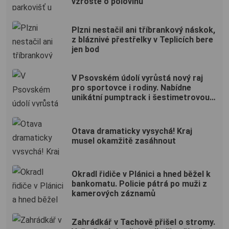
vzroste o polovinu
Plzni nestačil ani tříbrankový náskok,
z bláznivé přestřelky v Teplicích bere
jen bod
V Psovském údolí vyrůstá nový raj
pro sportovce i rodiny. Nabídne
unikátní pumptrack i šestimetrovou
vyhlídku
Otava dramaticky vysychá! Kraj
musel okamžitě zasáhnout
Okradl řidiče v Plánici a hned běžel k
bankomatu. Policie pátrá po muži z
kamerových záznamů
Zahrádkář v Tachově přišel o stromy.