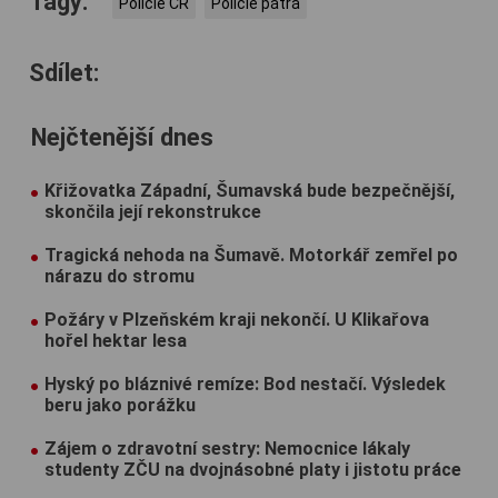
Tagy:
Policie ČR
Policie pátrá
Sdílet:
Nejčtenější dnes
Křižovatka Západní, Šumavská bude bezpečnější,
skončila její rekonstrukce
Tragická nehoda na Šumavě. Motorkář zemřel po
nárazu do stromu
Požáry v Plzeňském kraji nekončí. U Klikařova
hořel hektar lesa
Hyský po bláznivé remíze: Bod nestačí. Výsledek
beru jako porážku
Zájem o zdravotní sestry: Nemocnice lákaly
studenty ZČU na dvojnásobné platy i jistotu práce