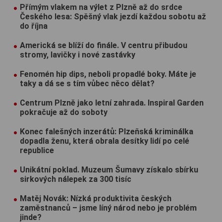
Přímým vlakem na výlet z Plzně až do srdce
Českého lesa: Spěšný vlak jezdí každou sobotu až
do října
Americká se blíží do finále. V centru přibudou
stromy, lavičky i nové zastávky
Fenomén hip dips, neboli propadlé boky. Máte je
taky a dá se s tím vůbec něco dělat?
Centrum Plzně jako letní zahrada. Inspiral Garden
pokračuje až do soboty
Konec falešných inzerátů: Plzeňská kriminálka
dopadla ženu, která obrala desítky lidí po celé
republice
Unikátní poklad. Muzeum Šumavy získalo sbírku
sirkových nálepek za 300 tisíc
Matěj Novák: Nízká produktivita českých
zaměstnanců – jsme líný národ nebo je problém
jinde?