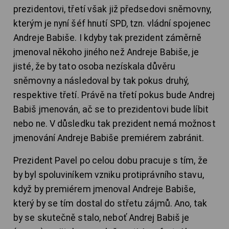
prezidentovi, třetí však již předsedovi sněmovny,
kterým je nyní šéf hnutí SPD, tzn. vládní spojenec
Andreje Babiše. I kdyby tak prezident záměrně
jmenoval někoho jiného než Andreje Babiše, je
jisté, že by tato osoba nezískala důvěru
sněmovny a následoval by tak pokus druhý,
respektive třetí. Právě na třetí pokus bude Andrej
Babiš jmenován, ač se to prezidentovi bude líbit
nebo ne. V důsledku tak prezident nemá možnost
jmenování Andreje Babiše premiérem zabránit.
Prezident Pavel po celou dobu pracuje s tím, že
by byl spoluviníkem vzniku protiprávního stavu,
když by premiérem jmenoval Andreje Babiše,
který by se tím dostal do střetu zájmů. Ano, tak
by se skutečně stalo, neboť Andrej Babiš je