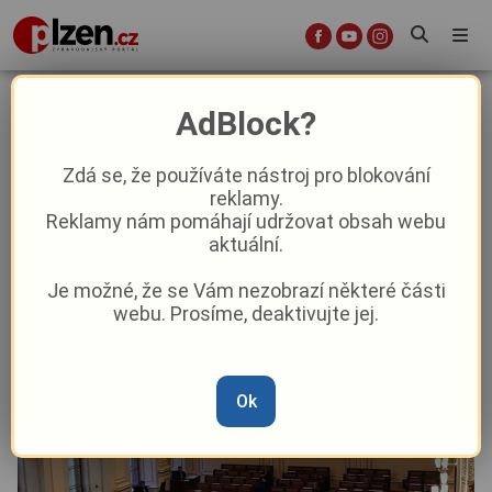
Musí prezident Pavel jmenovat
AdBlock?
Babiše premiérem? To je to, oč tu
(ne)běží
Zdá se, že používáte nástroj pro blokování
reklamy.
Reklamy nám pomáhají udržovat obsah webu
Názory a komentáře
Aktuálně
aktuální.
Je možné, že se Vám nezobrazí některé části
Od
Matyáš Novák
–
24. 11. 2025
|
07:00
webu. Prosíme, deaktivujte jej.
Ok