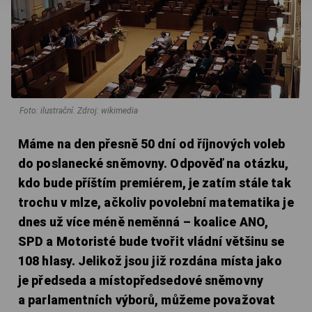
Foto: ilustrační. Zdroj: wikimedia
Máme na den přesně 50 dní od říjnových voleb
do poslanecké sněmovny. Odpověď na otázku,
kdo bude příštím premiérem, je zatím stále tak
trochu v mlze, ačkoliv povolební matematika je
dnes už více méně neměnná – koalice ANO,
SPD a Motoristé bude tvořit vládní většinu se
108 hlasy. Jelikož jsou již rozdána místa jako
je předseda a místopředsedové sněmovny
a parlamentních výborů, můžeme považovat