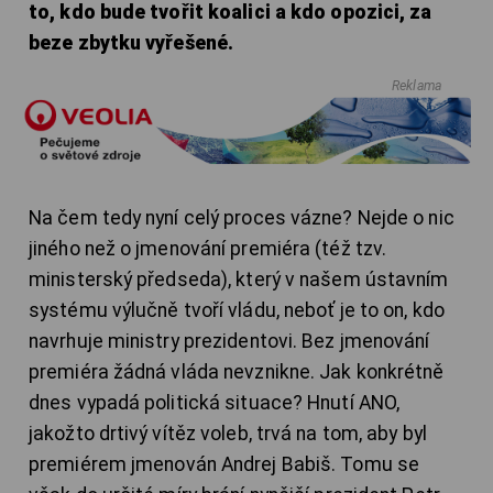
to, kdo bude tvořit koalici a kdo opozici, za
beze zbytku vyřešené.
Reklama
Na čem tedy nyní celý proces vázne? Nejde o nic
jiného než o jmenování premiéra (též tzv.
ministerský předseda), který v našem ústavním
systému výlučně tvoří vládu, neboť je to on, kdo
navrhuje ministry prezidentovi. Bez jmenování
premiéra žádná vláda nevznikne. Jak konkrétně
dnes vypadá politická situace? Hnutí ANO,
jakožto drtivý vítěz voleb, trvá na tom, aby byl
premiérem jmenován Andrej Babiš. Tomu se