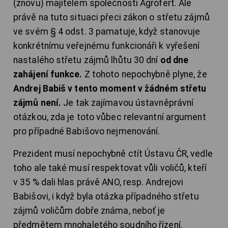
(znovu) majitelem společnosti Agrofert. Ale
právě na tuto situaci přeci zákon o střetu zájmů
ve svém § 4 odst. 3 pamatuje, když stanovuje
konkrétnímu veřejnému funkcionáři k vyřešení
nastalého střetu zájmů lhůtu 30 dní
od dne
zahájení funkce.
Z tohoto nepochybně plyne, že
Andrej Babiš v tento moment v žádném střetu
zájmů není.
Je tak zajímavou ústavněprávní
otázkou, zda je toto vůbec relevantní argument
pro případné Babišovo nejmenování.
Prezident musí nepochybně ctít Ústavu ČR, vedle
toho ale také musí respektovat vůli voličů, kteří
v 35 % dali hlas právě ANO, resp. Andrejovi
Babišovi, i když byla otázka případného střetu
zájmů voličům dobře známa, neboť je
předmětem mnohaletého soudního řízení.