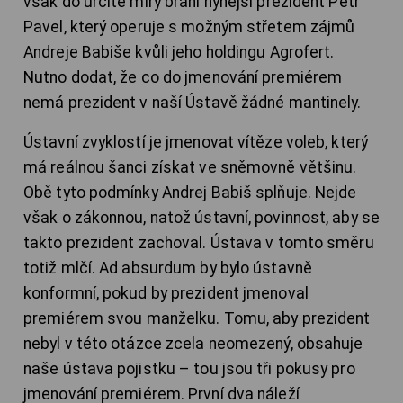
však do určité míry brání nynější prezident Petr
Pavel, který operuje s možným střetem zájmů
Andreje Babiše kvůli jeho holdingu Agrofert.
Nutno dodat, že co do jmenování premiérem
nemá prezident v naší Ústavě žádné mantinely.
Ústavní zvyklostí je jmenovat vítěze voleb, který
má reálnou šanci získat ve sněmovně většinu.
Obě tyto podmínky Andrej Babiš splňuje. Nejde
však o zákonnou, natož ústavní, povinnost, aby se
takto prezident zachoval. Ústava v tomto směru
totiž mlčí. Ad absurdum by bylo ústavně
konformní, pokud by prezident jmenoval
premiérem svou manželku. Tomu, aby prezident
nebyl v této otázce zcela neomezený, obsahuje
naše ústava pojistku – tou jsou tři pokusy pro
jmenování premiérem. První dva náleží