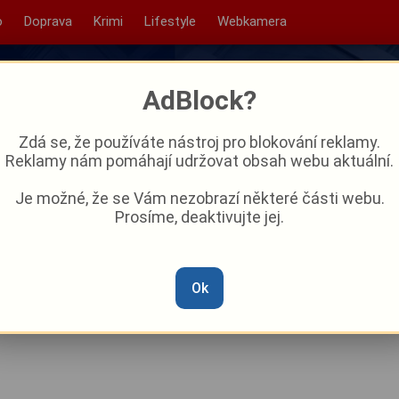
o
Doprava
Krimi
Lifestyle
Webkamera
AdBlock?
Zdá se, že používáte nástroj pro blokování reklamy.
Reklamy nám pomáhají udržovat obsah webu aktuální.
Je možné, že se Vám nezobrazí některé části webu.
Prosíme, deaktivujte jej.
ovy Vary zve na další ročník
II
Ok