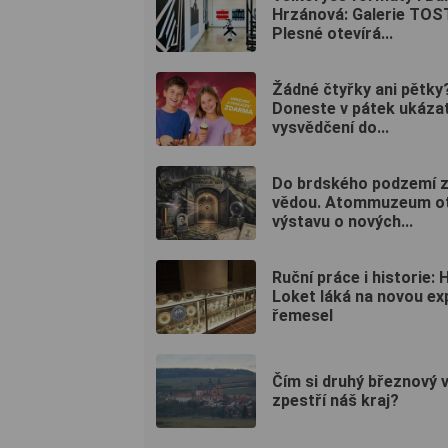
Hrzánová: Galerie TOS
Plesné otevírá...
Žádné čtyřky ani pětky
Doneste v pátek ukáza
vysvědčení do...
Do brdského podzemí 
vědou. Atommuzeum ot
výstavu o nových...
Ruční práce i historie: 
Loket láká na novou ex
řemesel
Čím si druhý březnový 
zpestří náš kraj?