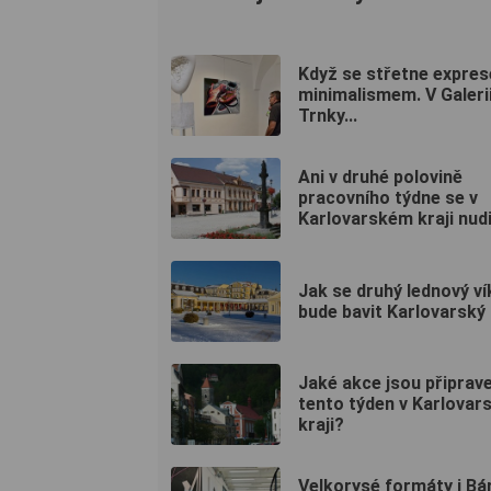
Když se střetne expres
minimalismem. V Galerii
Trnky...
Ani v druhé polovině
pracovního týdne se v
Karlovarském kraji nudit
Jak se druhý lednový v
bude bavit Karlovarský 
Jaké akce jsou připrav
tento týden v Karlova
kraji?
Velkorysé formáty i Bá