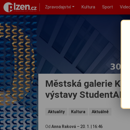
Zpravodajství
Kultura
Sport
Vide
Městská galerie Karl
výstavy StudentART 
Aktuality
Kultura
Aktuálně
Od
Anna Raková
–
20. 1.
|
16:46