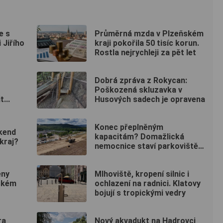
e s
Průměrná mzda v Plzeňském
 Jiřího
kraji pokořila 50 tisíc korun.
Rostla nejrychleji za pět let
Dobrá zpráva z Rokycan:
Poškozená skluzavka v
...
Husových sadech je opravena
Konec přeplněným
íkend
kapacitám? Domažlická
kraj?
nemocnice staví parkoviště
pro zaměstnance
eny
Mlhoviště, kropení silnic i
rském
ochlazení na radnici. Klatovy
bojují s tropickými vedry
ra
Nový akvadukt na Hadrovci