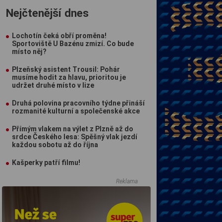
Nejčtenější dnes
Lochotín čeká obří proměna!
Sportoviště U Bazénu zmizí. Co bude
místo něj?
Plzeňský asistent Trousil: Pohár
musíme hodit za hlavu, prioritou je
udržet druhé místo v lize
Druhá polovina pracovního týdne přináší
rozmanité kulturní a společenské akce
Přímým vlakem na výlet z Plzně až do
srdce Českého lesa: Spěšný vlak jezdí
každou sobotu až do října
Kašperky patří filmu!
Reklama