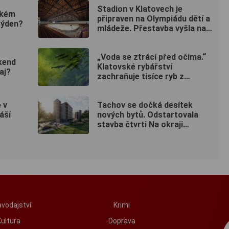
Stadion v Klatovech je
ském
připraven na Olympiádu dětí a
týden?
mládeže. Přestavba vyšla na
50 milionů
„Voda se ztrácí před očima.“
íkend
Klatovské rybářství
aj?
zachraňuje tisíce ryb z
vysychajících rybníků
 v
Tachov se dočká desítek
áší
nových bytů. Odstartovala
stavba čtvrti Na okraji
Tachov
vodajství
Krimi
Kultura
Doprava