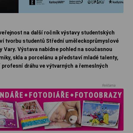
veřejnost na další ročník výstavy studentských
taví tvorbu studentů Střední uměleckoprůmyslové
vy Vary. Výstava nabídne pohled na současnou
miky, skla a porcelánu a představí mladé talenty,
cí profesní dráhu ve výtvarných a řemeslných
Reklama