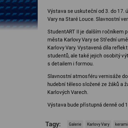
Výstava se uskuteční od 3. do 17. 
Vary na Staré Louce. Slavnostní ver
StudentART II je dalším ročníkem pr
města Karlovy Vary se Střední um
Karlovy Vary. Vystavená díla reflek
studentů, ale také jejich osobitý v
s detailem i formou.
Slavnostní atmosféru vernisáže do
hudební těleso složené ze žáků a 
Karlových Varech.
Výstava bude přístupná denně od 10
Tagy:
Galerie
Karlovy Vary
kerami