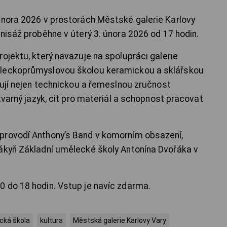
února 2026 v prostorách Městské galerie Karlovy
nisáž proběhne v úterý 3. února 2026 od 17 hodin.
ojektu, který navazuje na spolupráci galerie
ěleckoprůmyslovou školou keramickou a sklářskou
tují nejen technickou a řemeslnou zručnost
ýtvarný jazyk, cit pro materiál a schopnost pracovat
provodí Anthony’s Band v komorním obsazení,
žákyň Základní umělecké školy Antonína Dvořáka v
 do 18 hodin. Vstup je navíc zdarma.
cká škola
kultura
Městská galerie Karlovy Vary