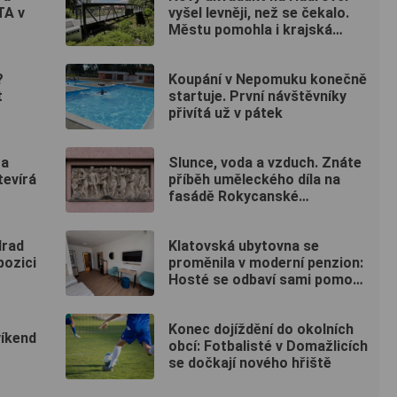
TA v
vyšel levněji, než se čekalo.
Městu pomohla i krajská
dotace
?
Koupání v Nepomuku konečně
t
startuje. První návštěvníky
přivítá už v pátek
za
Slunce, voda a vzduch. Znáte
evírá
příběh uměleckého díla na
fasádě Rokycanské
nemocnice?
Hrad
Klatovská ubytovna se
pozici
proměnila v moderní penzion:
Hosté se odbaví sami pomocí
kódu
Konec dojíždění do okolních
víkend
obcí: Fotbalisté v Domažlicích
se dočkají nového hřiště