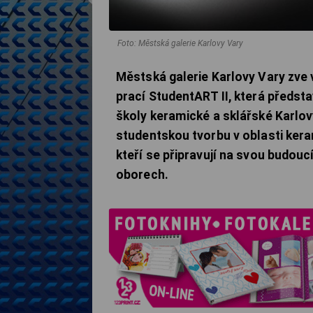
Foto: Městská galerie Karlovy Vary
Městská galerie Karlovy Vary zve 
prací StudentART II, která předs
školy keramické a sklářské Karlo
studentskou tvorbu v oblasti kera
kteří se připravují na svou budou
oborech.