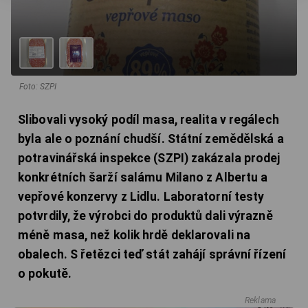
Foto: SZPI
Slibovali vysoký podíl masa, realita v regálech
byla ale o poznání chudší. Státní zemědělská a
potravinářská inspekce (SZPI) zakázala prodej
konkrétních šarží salámu Milano z Albertu a
vepřové konzervy z Lidlu. Laboratorní testy
potvrdily, že výrobci do produktů dali výrazně
méně masa, než kolik hrdě deklarovali na
obalech. S řetězci teď stát zahájí správní řízení
o pokutě.
Reklama