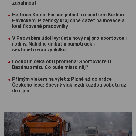
zasáhnout
Hejtman Kamal Farhan jednal s ministrem Karlem
Havlíčkem: Plzeňský kraj chce sázet na inovace a
kvalifikované pracovníky
V Psovském údolí vyrůstá nový raj pro sportovce i
rodiny. Nabídne unikátní pumptrack i
šestimetrovou vyhlídku
Lochotín čeká obří proměna! Sportoviště U
Bazénu zmizí. Co bude místo něj?
Přímým vlakem na výlet z Plzně až do srdce
Českého lesa: Spěšný vlak jezdí každou sobotu až
do října