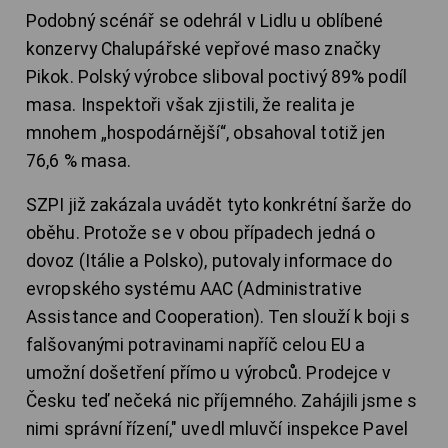
Podobný scénář se odehrál v Lidlu u oblíbené
konzervy Chalupářské vepřové maso značky
Pikok. Polský výrobce sliboval poctivý 89% podíl
masa. Inspektoři však zjistili, že realita je
mnohem „hospodárnější“, obsahoval totiž jen
76,6 % masa.
SZPI již zakázala uvádět tyto konkrétní šarže do
oběhu. Protože se v obou případech jedná o
dovoz (Itálie a Polsko), putovaly informace do
evropského systému AAC (Administrative
Assistance and Cooperation). Ten slouží k boji s
falšovanými potravinami napříč celou EU a
umožní došetření přímo u výrobců. Prodejce v
Česku teď nečeká nic příjemného. Zahájili jsme s
nimi správní řízení," uvedl mluvčí inspekce Pavel