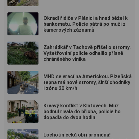
Okradl řidiče v Plánici a hned běžel k
bankomatu. Policie pátrá po muži z
kamerových záznamů
Zahrádkář v Tachově přišel o stromy.
Vyšetřování policie odhalilo přísně
chráněného viníka
MHD se vrací na Americkou. Plzeňská
tepna má nové stromy, širší chodníky
i zónu 20 km/h
Krvavý konflikt v Klatovech. Muž
bodnul rivala do břicha, policie ho
dopadla do dvou hodin
Lochotín čeká obří proměna!