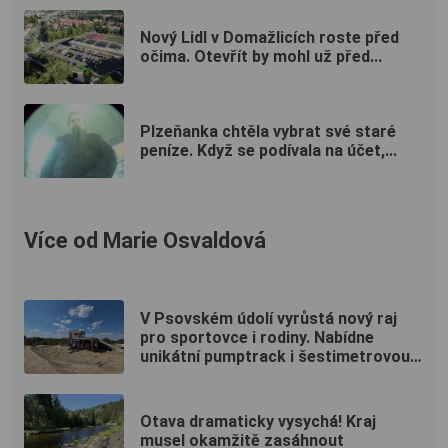
Nový Lidl v Domažlicích roste před
očima. Otevřít by mohl už před...
Plzeňanka chtěla vybrat své staré
peníze. Když se podívala na účet,...
Více od Marie Osvaldová
V Psovském údolí vyrůstá nový raj
pro sportovce i rodiny. Nabídne
unikátní pumptrack i šestimetrovou
vyhlídku
Otava dramaticky vysychá! Kraj
musel okamžitě zasáhnout