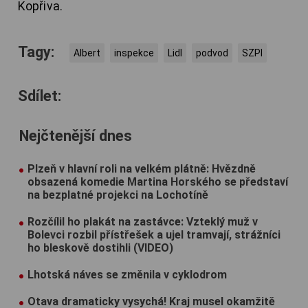
Kopřiva.
Tagy:
Albert
inspekce
Lidl
podvod
SZPI
Sdílet:
Nejčtenější dnes
Plzeň v hlavní roli na velkém plátně: Hvězdně
obsazená komedie Martina Horského se představí
na bezplatné projekci na Lochotíně
Rozčílil ho plakát na zastávce: Vzteklý muž v
Bolevci rozbil přístřešek a ujel tramvají, strážníci
ho bleskově dostihli (VIDEO)
Lhotská náves se změnila v cyklodrom
Otava dramaticky vysychá! Kraj musel okamžitě