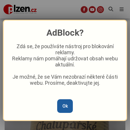
Maso jen na papíře? Inspekce
AdBlock?
stopla prodej salámu a konzervy!
Zdá se, že používáte nástroj pro blokování
reklamy.
Aktuality
Aktuálně
Reklamy nám pomáhají udržovat obsah webu
aktuální.
Od
Marie Osvaldová
–
17. 2.
|
07:49
Je možné, že se Vám nezobrazí některé části
webu. Prosíme, deaktivujte jej.
Ok