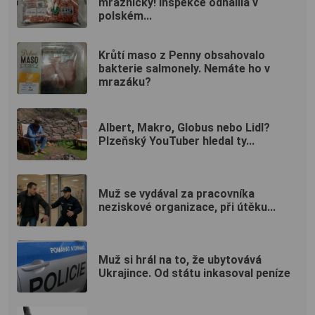
mrazničky! Inspekce odhalila v
polském...
Krůtí maso z Penny obsahovalo
bakterie salmonely. Nemáte ho v
mrazáku?
Albert, Makro, Globus nebo Lidl?
Plzeňský YouTuber hledal ty...
Muž se vydával za pracovníka
neziskové organizace, při útěku...
Muž si hrál na to, že ubytovává
Ukrajince. Od státu inkasoval peníze