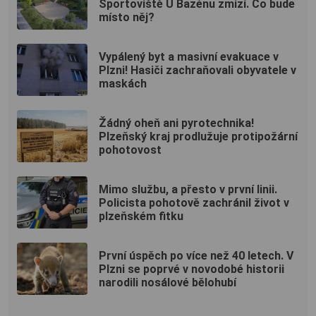
Sportoviště U Bazénu zmizí. Co bude
místo něj?
Vypálený byt a masivní evakuace v
Plzni! Hasiči zachraňovali obyvatele v
maskách
Žádný oheň ani pyrotechnika!
Plzeňský kraj prodlužuje protipožární
pohotovost
Mimo službu, a přesto v první linii.
Policista pohotově zachránil život v
plzeňském fitku
První úspěch po více než 40 letech. V
Plzni se poprvé v novodobé historii
narodili nosálové bělohubí