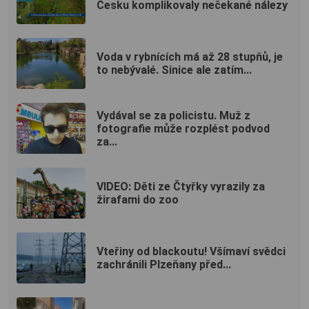
Česku komplikovaly nečekané nálezy
Voda v rybnících má až 28 stupňů, je
to nebývalé. Sinice ale zatím...
Vydával se za policistu. Muž z
fotografie může rozplést podvod
za...
VIDEO: Děti ze Čtyřky vyrazily za
žirafami do zoo
Vteřiny od blackoutu! Všímaví svědci
zachránili Plzeňany před...