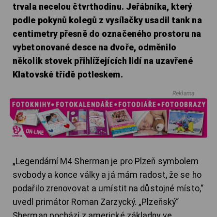
trvala necelou čtvrthodinu. Jeřábníka, který
podle pokynů kolegů z vysílačky usadil tank na
centimetry přesně do označeného prostoru na
vybetonované desce na dvoře, odměnilo
několik stovek přihlížejících lidí na uzavřené
Klatovské třídě potleskem.
Reklama
„Legendární M4 Sherman je pro Plzeň symbolem
svobody a konce války a já mám radost, že se ho
podařilo zrenovovat a umístit na důstojné místo,“
uvedl primátor Roman Zarzycký. „Plzeňský“
Sherman pochází z americké základny ve