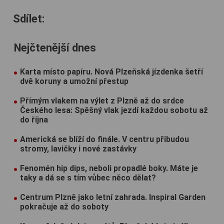
Sdílet:
Nejčtenější dnes
Karta místo papíru. Nová Plzeňská jízdenka šetří
dvě koruny a umožní přestup
Přímým vlakem na výlet z Plzně až do srdce
Českého lesa: Spěšný vlak jezdí každou sobotu až
do října
Americká se blíží do finále. V centru přibudou
stromy, lavičky i nové zastávky
Fenomén hip dips, neboli propadlé boky. Máte je
taky a dá se s tím vůbec něco dělat?
Centrum Plzně jako letní zahrada. Inspiral Garden
pokračuje až do soboty