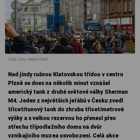
Foto: Foto: město Plzeň
Nad jindy rušnou Klatovskou třídou v centru
Plzně se dnes na několik minut vznášel
americký tank z druhé světové války Sherman
M4. Jeden z největších jeřábů v Česku zvedl
třicetitunový tank do zhruba třicetimetrové
výšky a s velkou rezervou ho přenesl přes
střechu třípodlažního domu na dvůr
vznikajícího muzea osvobození. Celá akce