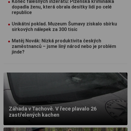
Konec falešných inzerátů: Plzeňská kriminálka
dopadla ženu, která obrala desítky lidí po celé
republice
Unikátní poklad. Muzeum Šumavy získalo sbírku
sirkových nálepek za 300 tisíc
Matěj Novák: Nízká produktivita českých
zaměstnanců – jsme líný národ nebo je problém
jinde?
Záhada v Tachově. V řece plavalo 26
zastřelených kachen