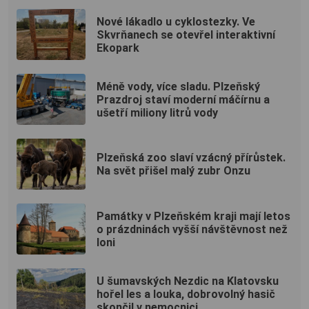
Nové lákadlo u cyklostezky. Ve
Skvrňanech se otevřel interaktivní
Ekopark
Méně vody, více sladu. Plzeňský
Prazdroj staví moderní máčírnu a
ušetří miliony litrů vody
Plzeňská zoo slaví vzácný přírůstek.
Na svět přišel malý zubr Onzu
Památky v Plzeňském kraji mají letos
o prázdninách vyšší návštěvnost než
loni
U šumavských Nezdic na Klatovsku
hořel les a louka, dobrovolný hasič
skončil v nemocnici