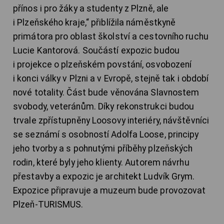
přínos i pro žáky a studenty z Plzně, ale
i Plzeňského kraje,“ přiblížila náměstkyně
primátora pro oblast školství a cestovního ruchu
Lucie Kantorová. Součástí expozic budou
i projekce o plzeňském povstání, osvobození
i konci války v Plzni a v Evropě, stejně tak i období
nové totality. Část bude věnována Slavnostem
svobody, veteránům. Díky rekonstrukci budou
trvale zpřístupněny Loosovy interiéry, návštěvníci
se seznámí s osobností Adolfa Loose, principy
jeho tvorby a s pohnutými příběhy plzeňských
rodin, které byly jeho klienty. Autorem návrhu
přestavby a expozic je architekt Ludvík Grym.
Expozice připravuje a muzeum bude provozovat
Plzeň-TURISMUS.