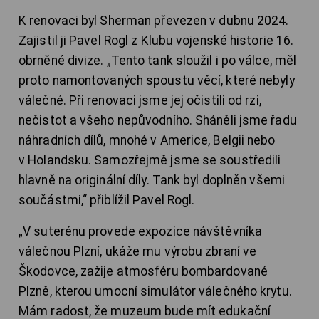
K renovaci byl Sherman převezen v dubnu 2024.
Zajistil ji Pavel Rogl z Klubu vojenské historie 16.
obrněné divize. „Tento tank sloužil i po válce, měl
proto namontovaných spoustu věcí, které nebyly
válečné. Při renovaci jsme jej očistili od rzi,
nečistot a všeho nepůvodního. Sháněli jsme řadu
náhradních dílů, mnohé v Americe, Belgii nebo
v Holandsku. Samozřejmě jsme se soustředili
hlavně na originální díly. Tank byl doplněn všemi
součástmi,“ přiblížil Pavel Rogl.
„V suterénu provede expozice návštěvníka
válečnou Plzní, ukáže mu výrobu zbraní ve
Škodovce, zažije atmosféru bombardované
Plzně, kterou umocní simulátor válečného krytu.
Mám radost, že muzeum bude mít edukační