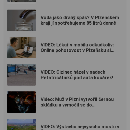
Voda jako drahý špás? V Plzeňském
kraji jí spotřebujeme 85 litrů denně
VIDEO: Lékař v mobilu odkudkoliv:
Online pohotovost v Plzeňsku si...
VIDEO: Cizinec házel v sadech
Pětatřicátníků pod auta kočárek!
Video: Muž v Plzni vytvořil černou
skládku a vymočil se do...
VIDEO: Výstavbu nejvyššího mostu v