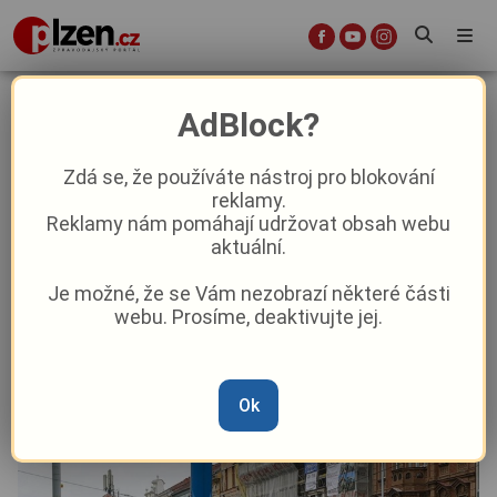
VIDEO: Manévry na Klatovské.
AdBlock?
Jeřáb přenesl tank do vznikajícího
muzea osvobození v Plzni, akci
Zdá se, že používáte nástroj pro blokování
reklamy.
sledovaly davy lidí
Reklamy nám pomáhají udržovat obsah webu
aktuální.
Aktuálně
Z Plzně
Je možné, že se Vám nezobrazí některé části
webu. Prosíme, deaktivujte jej.
Od
Marie Osvaldová
–
11. 10. 2025
|
12:04
Ok