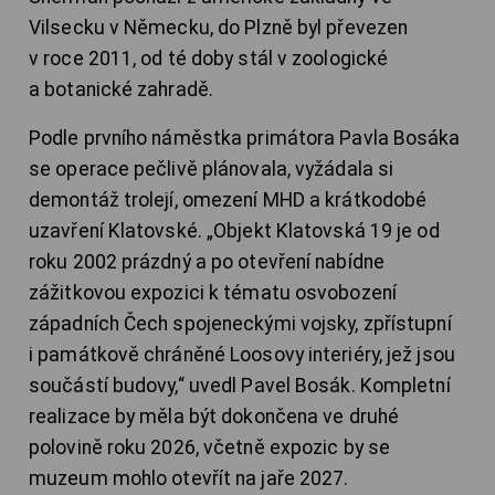
Vilsecku v Německu, do Plzně byl převezen
v roce 2011, od té doby stál v zoologické
a botanické zahradě.
Podle prvního náměstka primátora Pavla Bosáka
se operace pečlivě plánovala, vyžádala si
demontáž trolejí, omezení MHD a krátkodobé
uzavření Klatovské. „Objekt Klatovská 19 je od
roku 2002 prázdný a po otevření nabídne
zážitkovou expozici k tématu osvobození
západních Čech spojeneckými vojsky, zpřístupní
i památkově chráněné Loosovy interiéry, jež jsou
součástí budovy,“ uvedl Pavel Bosák. Kompletní
realizace by měla být dokončena ve druhé
polovině roku 2026, včetně expozic by se
muzeum mohlo otevřít na jaře 2027.