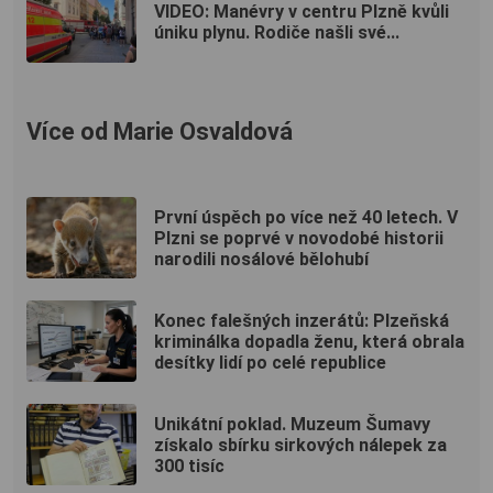
VIDEO: Manévry v centru Plzně kvůli
úniku plynu. Rodiče našli své...
Více od Marie Osvaldová
První úspěch po více než 40 letech. V
Plzni se poprvé v novodobé historii
narodili nosálové bělohubí
Konec falešných inzerátů: Plzeňská
kriminálka dopadla ženu, která obrala
desítky lidí po celé republice
Unikátní poklad. Muzeum Šumavy
získalo sbírku sirkových nálepek za
300 tisíc