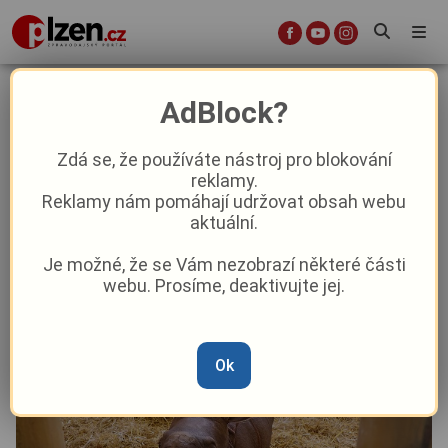
Malý nosorožec indický Apu se
AdBlock?
poprvé ukáže návštěvníkům
Zdá se, že používáte nástroj pro blokování
reklamy.
Aktuality
Aktuálně
Z Plzně
Reklamy nám pomáhají udržovat obsah webu
aktuální.
Od
Anna Raková
–
19. 12. 2025
|
14:48
Je možné, že se Vám nezobrazí některé části
webu. Prosíme, deaktivujte jej.
Ok