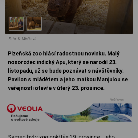
Foto: K. Misíková
Plzeňská zoo hlásí radostnou novinku. Malý
nosorožec indický Apu, který se narodil 23.
listopadu, už se bude poznávat s návštěvníky.
Pavilon s mládětem a jeho matkou Manjulou se
veřejnosti otevře v úterý 23. prosince.
Reklama
Samec byl v zoo pokřtěn 19. prosince. Jeho