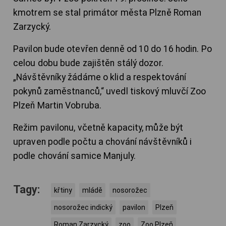
kmotrem se stal primátor města Plzně Roman
Zarzycký.
Pavilon bude otevřen denně od 10 do 16 hodin. Po
celou dobu bude zajištěn stálý dozor.
„Návštěvníky žádáme o klid a respektování
pokynů zaměstnanců,“ uvedl tiskový mluvčí Zoo
Plzeň Martin Vobruba.
Režim pavilonu, včetně kapacity, může být
upraven podle počtu a chování návštěvníků i
podle chování samice Manjuly.
Tagy:
křtiny
mládě
nosorožec
nosorožec indický
pavilon
Plzeň
Roman Zarzycký
zoo
Zoo Plzeň