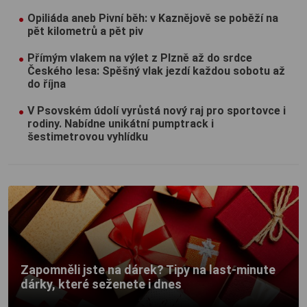
Opiliáda aneb Pivní běh: v Kaznějově se poběží na
pět kilometrů a pět piv
Přímým vlakem na výlet z Plzně až do srdce
Českého lesa: Spěšný vlak jezdí každou sobotu až
do října
V Psovském údolí vyrůstá nový raj pro sportovce i
rodiny. Nabídne unikátní pumptrack i
šestimetrovou vyhlídku
Zapomněli jste na dárek? Tipy na last-minute
dárky, které seženete i dnes