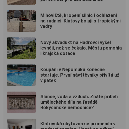
Mlhoviště, kropení silnic i ochlazení
na radnici. Klatovy bojují s tropickými
vedry
Nový akvadukt na Hadrovci vyšel
levněji, než se čekalo. Městu pomohla
i krajská dotace
Koupání v Nepomuku konečně
startuje. První návštěvníky přivítá už
v pátek
Slunce, voda a vzduch. Znáte příběh
uměleckého díla na fasádě
Rokycanské nemocnice?
Klatovská ubytovna se proměnila v