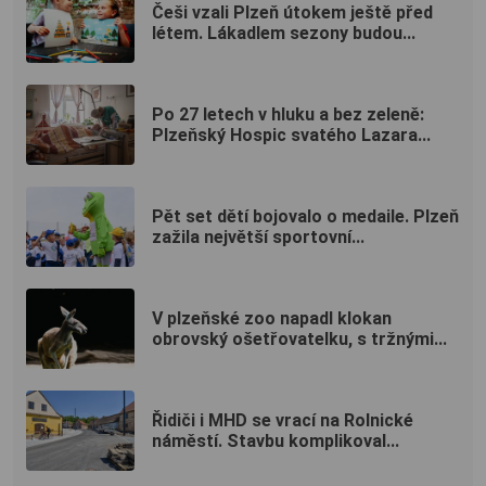
Češi vzali Plzeň útokem ještě před
létem. Lákadlem sezony budou...
Po 27 letech v hluku a bez zeleně:
Plzeňský Hospic svatého Lazara...
Pět set dětí bojovalo o medaile. Plzeň
zažila největší sportovní...
V plzeňské zoo napadl klokan
obrovský ošetřovatelku, s tržnými...
Řidiči i MHD se vrací na Rolnické
náměstí. Stavbu komplikoval...