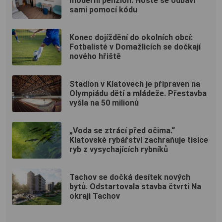
moderní penzion: Hosté se odbaví
sami pomocí kódu
Konec dojíždění do okolních obcí:
Fotbalisté v Domažlicích se dočkají
nového hřiště
Stadion v Klatovech je připraven na
Olympiádu dětí a mládeže. Přestavba
vyšla na 50 milionů
„Voda se ztrácí před očima.“
Klatovské rybářství zachraňuje tisíce
ryb z vysychajících rybníků
Tachov se dočká desítek nových
bytů. Odstartovala stavba čtvrti Na
okraji Tachov