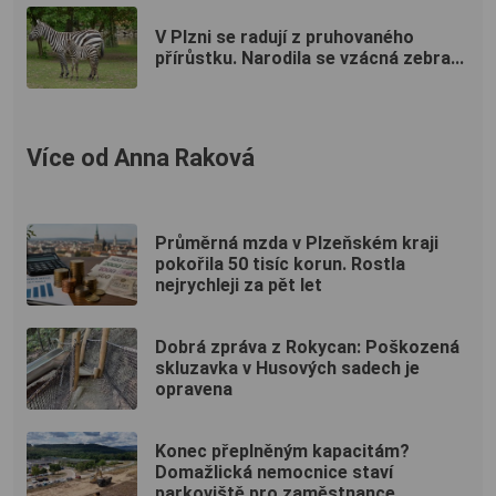
V Plzni se radují z pruhovaného
přírůstku. Narodila se vzácná zebra...
Více od Anna Raková
Průměrná mzda v Plzeňském kraji
pokořila 50 tisíc korun. Rostla
nejrychleji za pět let
Dobrá zpráva z Rokycan: Poškozená
skluzavka v Husových sadech je
opravena
Konec přeplněným kapacitám?
Domažlická nemocnice staví
parkoviště pro zaměstnance