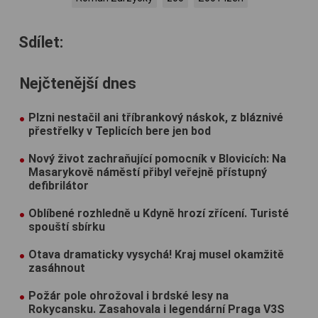
Sdílet:
Nejčtenější dnes
Plzni nestačil ani tříbrankový náskok, z bláznivé
přestřelky v Teplicích bere jen bod
Nový život zachraňující pomocník v Blovicích: Na
Masarykově náměstí přibyl veřejně přístupný
defibrilátor
Oblíbené rozhledně u Kdyně hrozí zřícení. Turisté
spouští sbírku
Otava dramaticky vysychá! Kraj musel okamžitě
zasáhnout
Požár pole ohrožoval i brdské lesy na
Rokycansku. Zasahovala i legendární Praga V3S