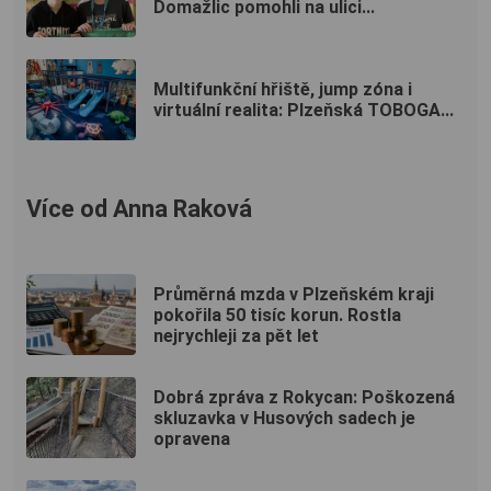
Domažlic pomohli na ulici...
Multifunkční hřiště, jump zóna i
virtuální realita: Plzeňská TOBOGA...
Více od Anna Raková
Průměrná mzda v Plzeňském kraji
pokořila 50 tisíc korun. Rostla
nejrychleji za pět let
Dobrá zpráva z Rokycan: Poškozená
skluzavka v Husových sadech je
opravena