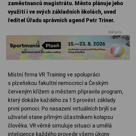
zaměstnanců magistrátu. Město plánuje jeho
využití i ve svých základních školách, uved
ředitel Úřadu správních agend Petr Triner.
Reklama
Místní firma VR Training ve spolupráci
s plzeňskou fakultní nemocnicí a Českým
červeným křížem a městem připravila program,
který dokáže každého za 15 provést základy
první pomoci. Po nasazení virtuálních brýlí se
uživatel stane přímým účastníkem kolapsu
člověka. VR věrně simuluje situaci a umělá
inteligence každého provede všemi úkony