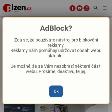
Plzeň spouští první VR Point:
AdBlock?
Veřejnost si nacvičí první pomoc ve
virtuální realitě
Zdá se, že používáte nástroj pro blokování
reklamy.
Reklamy nám pomáhají udržovat obsah webu
Aktuality
Aktuálně
Z Plzně
aktuální.
Je možné, že se Vám nezobrazí některé části
Od
Anna Raková
–
26. 9. 2025
|
09:02
webu. Prosíme, deaktivujte jej.
Ok