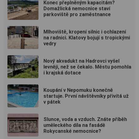
Konec přeplněným kapacitám?
Domažlická nemocnice staví
parkoviště pro zaměstnance
Mlhoviště, kropení silnic i ochlazení
na radnici. Klatovy bojují s tropickými
vedry
Nový akvadukt na Hadrovci vyšel
levněji, než se čekalo. Městu pomohla
i krajská dotace
Koupání v Nepomuku konečně
startuje. První návštěvníky přivítá už
v pátek
Slunce, voda a vzduch. Znáte příběh
uměleckého díla na fasádě
Rokycanské nemocnice?