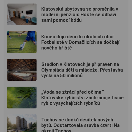
Klatovská ubytovna se proměnila v
moderní penzion: Hosté se odbaví
sami pomocí kódu
Konec dojíždění do okolních obcí:
Fotbalisté v Domažlicích se dočkají
nového hřiště
Stadion v Klatovech je připraven na
Olympiádu dětí a mládeže. Přestavba
vyšla na 50 milionů
„Voda se ztrácí před očima.“
Klatovské rybářství zachraňuje tisíce
ryb z vysychajících rybníků
Tachov se dočká desítek nových
bytů. Odstartovala stavba čtvrti Na
okraji Tachov