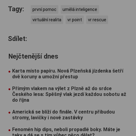
Tagy:
první pomoc
umělá inteligence
virtuální realita
vr point
vr rescue
Sdílet:
Nejčtenější dnes
Karta místo papíru. Nová Plzeňská jízdenka šetří
dvě koruny a umožní přestup
Přímým vlakem na výlet z Plzně až do srdce
Českého lesa: Spěšný vlak jezdí každou sobotu až
do října
Americká se blíží do finále. V centru přibudou
stromy, lavičky i nové zastávky
Fenomén hip dips, neboli propadlé boky. Máte je
taky a dá se s tím vůbec něco dělat?