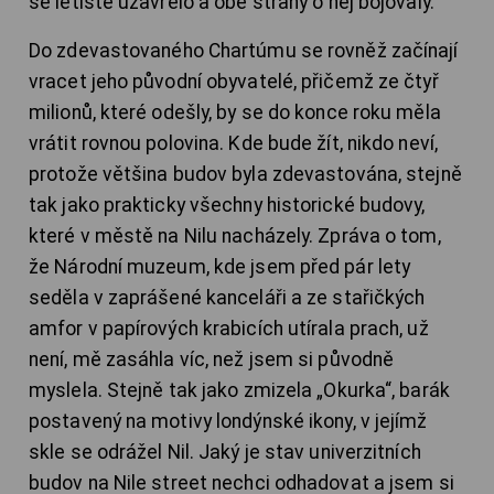
se letiště uzavřelo a obě strany o něj bojovaly.
Do zdevastovaného Chartúmu se rovněž začínají
vracet jeho původní obyvatelé, přičemž ze čtyř
milionů, které odešly, by se do konce roku měla
vrátit rovnou polovina. Kde bude žít, nikdo neví,
protože většina budov byla zdevastována, stejně
tak jako prakticky všechny historické budovy,
které v městě na Nilu nacházely. Zpráva o tom,
že Národní muzeum, kde jsem před pár lety
seděla v zaprášené kanceláři a ze stařičkých
amfor v papírových krabicích utírala prach, už
není, mě zasáhla víc, než jsem si původně
myslela. Stejně tak jako zmizela „Okurka“, barák
postavený na motivy londýnské ikony, v jejímž
skle se odrážel Nil. Jaký je stav univerzitních
budov na Nile street nechci odhadovat a jsem si