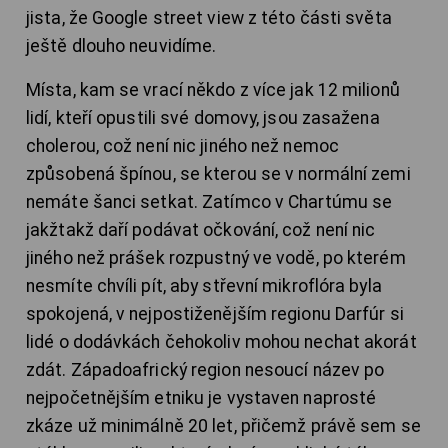
jista, že Google street view z této části světa
ještě dlouho neuvidíme.
Místa, kam se vrací někdo z více jak 12 milionů
lidí, kteří opustili své domovy, jsou zasažena
cholerou, což není nic jiného než nemoc
způsobená špínou, se kterou se v normální zemi
nemáte šanci setkat. Zatímco v Chartúmu se
jakžtakž daří podávat očkování, což není nic
jiného než prášek rozpustný ve vodě, po kterém
nesmíte chvíli pít, aby střevní mikroflóra byla
spokojená, v nejpostiženějším regionu Darfúr si
lidé o dodávkách čehokoliv mohou nechat akorát
zdát. Západoafrický region nesoucí název po
nejpočetnějším etniku je vystaven naprosté
zkáze už minimálně 20 let, přičemž právě sem se