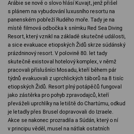
Arábie se nově o slovo hlásí Kuvajt, jenž přišel
s plánem na vybudování luxusního resortu na
panenském pobřeží Rudého moře. Tady je na
místě filmová odbočka k snímku Red Sea Diving
Resort, který vznikl na základě skutečné události,
a sice evakuace etiopských Židů skrze súdánský
prázdninový resort. V polovině 80. let tady
skutečně existoval hotelový komplex, v němž
pracovali příslušníci Mosadu, kteří během pár
týdnů evakuovali z uprchlických táborů na 8 tisíc
etiopských Židů. Resort plný potápěčů fungoval
jako zástěrka pro pohyb zpravodajců, kteří
převáželi uprchlíky na letiště do Chartúmu, odkud
je letadly přes Brusel dopravovali do Izraele.
Akce se nakonec prozradila a Súdán, který o ní
v principu věděl, musel na nátlak ostatních