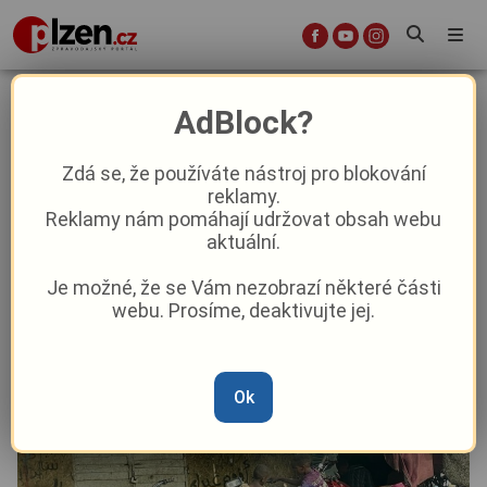
Linda Piknerová: Súdánský update:
AdBlock?
návrat do hlavního města, kde se
nedá žít
Zdá se, že používáte nástroj pro blokování
reklamy.
Reklamy nám pomáhají udržovat obsah webu
Názory a komentáře
aktuální.
Je možné, že se Vám nezobrazí některé části
Od
Administrator
–
12. 9. 2025
|
06:00
webu. Prosíme, deaktivujte jej.
Ok