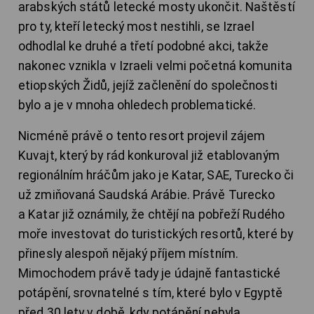
arabských států letecké mosty ukončit. Naštěstí
pro ty, kteří letecký most nestihli, se Izrael
odhodlal ke druhé a třetí podobné akci, takže
nakonec vznikla v Izraeli velmi početná komunita
etiopských Židů, jejíž začlenění do společnosti
bylo a je v mnoha ohledech problematické.
Nicméně právě o tento resort projevil zájem
Kuvajt, který by rád konkuroval již etablovaným
regionálním hráčům jako je Katar, SAE, Turecko či
už zmiňovaná Saudská Arábie. Právě Turecko
a Katar již oznámily, že chtějí na pobřeží Rudého
moře investovat do turistických resortů, které by
přinesly alespoň nějaký příjem místním.
Mimochodem právě tady je údajně fantastické
potápění, srovnatelné s tím, které bylo v Egyptě
před 30 lety v době, kdy potápění nebyla