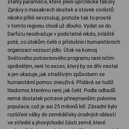
stáhly paramilice, které plení uprchlické tábory.
Zprávy o masakrech desítek a stovek civilistů
nikoho příliš nevzrušují, protože tak to prostě
v tomto regionu chodí už dlouho. Vydat se do
Darfúru neodvažuje v podstatně nikdo, zvláště
poté, co útokům čelili o příslušníci humanitárních
organizací vezoucí jídlo. Útok na konvoj
Světového potravinového programu není ničím
ojedinělým, není to exces, který by se dřív nestal
a jen ukazuje, jak strašlivým způsobem se
humanitární pomoc zneužívá. Přidává se tudíž
hladomor, kterému není, jak čelit. Podle odhadů
nemá dostatek potravin přinejmenším polovina
populace, což je asi 25 milionů lidí. Zásadní bylo
rozšíření války do zemědělsky úrodných oblastí
ve střední a jihovýchodní části země, které