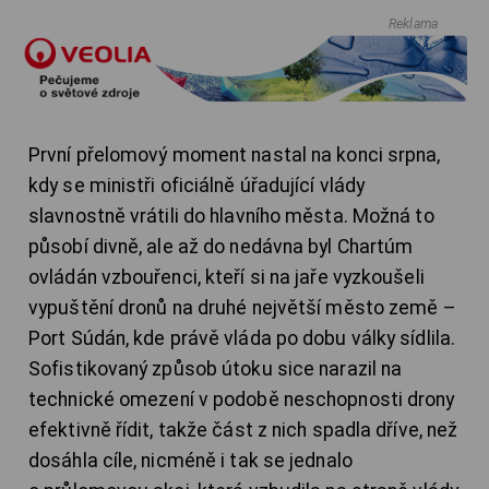
Reklama
První přelomový moment nastal na konci srpna,
kdy se ministři oficiálně úřadující vlády
slavnostně vrátili do hlavního města. Možná to
působí divně, ale až do nedávna byl Chartúm
ovládán vzbouřenci, kteří si na jaře vyzkoušeli
vypuštění dronů na druhé největší město země –
Port Súdán, kde právě vláda po dobu války sídlila.
Sofistikovaný způsob útoku sice narazil na
technické omezení v podobě neschopnosti drony
efektivně řídit, takže část z nich spadla dříve, než
dosáhla cíle, nicméně i tak se jednalo