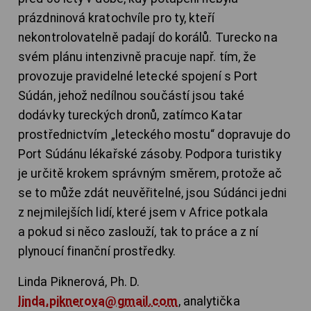
prázdninová kratochvíle pro ty, kteří
nekontrolovatelně padají do korálů. Turecko na
svém plánu intenzivně pracuje např. tím, že
provozuje pravidelné letecké spojení s Port
Súdán, jehož nedílnou součástí jsou také
dodávky tureckých dronů, zatímco Katar
prostřednictvím „leteckého mostu“ dopravuje do
Port Súdánu lékařské zásoby. Podpora turistiky
je určitě krokem správným směrem, protože ač
se to může zdát neuvěřitelné, jsou Súdánci jedni
z nejmilejších lidí, které jsem v Africe potkala
a pokud si něco zaslouží, tak to práce a z ní
plynoucí finanční prostředky.
Linda Piknerová, Ph. D.
linda.piknerova@gmail.com
, analytička