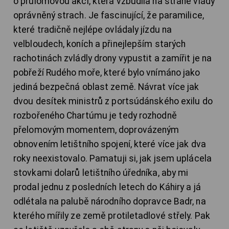
o průlomovou akci, která vzbudila na straně vlády
oprávněný strach. Je fascinující, že paramilice,
které tradičně nejlépe ovládaly jízdu na
velbloudech, koních a přinejlepším starých
rachotinách zvládly drony vypustit a zamířit je na
pobřeží Rudého moře, které bylo vnímáno jako
jediná bezpečná oblast země. Návrat více jak
dvou desítek ministrů z portsúdánského exilu do
rozbořeného Chartúmu je tedy rozhodně
přelomovým momentem, doprovázeným
obnovením letištního spojení, které více jak dva
roky neexistovalo. Pamatuji si, jak jsem uplácela
stovkami dolarů letištního úředníka, aby mi
prodal jednu z posledních letech do Káhiry a já
odlétala na palubě národního dopravce Badr, na
kterého mířily ze země protiletadlové střely. Pak