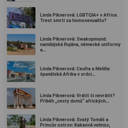
Linda Piknerová: LGBTQIA+ v Africe.
Trest smrti za homosexualitu?
Linda Piknerová: Swakopmund:
namibijská Rujána, německé uniformy
a...
Linda Piknerová: Ceulta a Melilla:
španělská Afrika v srdci...
Linda Piknerová: Vrátit či nevrátit?
Příběh „cesty domů“ afrických...
Linda Piknerová: Svatý Tomáš a
Princův ostrov: Kakaová velmoc,