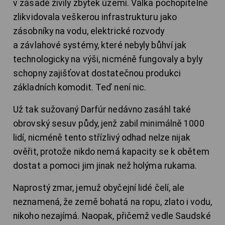
v zásadě živily zbytek území. Válka pochopitelně
zlikvidovala veškerou infrastrukturu jako
zásobníky na vodu, elektrické rozvody
a závlahové systémy, které nebyly bůhví jak
technologicky na výši, nicméně fungovaly a byly
schopny zajišťovat dostatečnou produkci
základních komodit. Teď není nic.
Už tak sužovaný Darfúr nedávno zasáhl také
obrovský sesuv půdy, jenž zabil minimálně 1000
lidí, nicméně tento střízlivý odhad nelze nijak
ověřit, protože nikdo nemá kapacity se k obětem
dostat a pomoci jim jinak než holýma rukama.
Naprostý zmar, jemuž obyčejní lidé čelí, ale
neznamená, že země bohatá na ropu, zlato i vodu,
nikoho nezajímá. Naopak, přičemž vedle Saudské