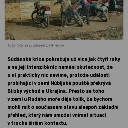
Foto: foto: se souhlasem L. Piknerové
Súdánská krize pokračuje už více jak čtyři roky
a na její intenzitě nic nemění skutečnost, že
o ni prakticky nic nevíme, protože události
probíhající v zemi Núbijské pouště překrývá
Blízký východ a Ukrajina. Přesto se toho
v zemi u Rudého moře děje tolik, že bychom
mohli mít o současném stavu alespoň základní
přehled, který nám umožní vnímat situaci
v trochu širším kontextu.