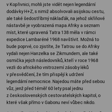
v Kopřivnici, mohli jste vidět nejen legendární
dodávky H+Z, s nimiž absolvovali asijskou cestu,
ale také šedostříbrný náklaďák, na jehož skříňové
nástavbě je vyobrazená mapa Afriky a seznam
míst, které upravená Tatra 138 měla v rámci
expedice Lambaréné 1968 navštívit. Možná to
bude poprvé, co zjistíte, že Tatrou se do Afriky
vydali nejen Hanzelka se Zikmundem, ale také
osmička jejich následovníků, kteří v roce 1968
vezli do afrického vnitrozemí zásoby léků
v přesvědčení, že tím přispějí k udržení
legendární nemocnice. Najedou máte před sebou
vůz, jenž před téměř 60 lety psal jednu
z československých cestovatelských kapitol, o
které však přímo v Gabonu neví vůbec nikdo.