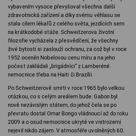
vybavením vysoce převyšoval všechna další
zdravotnická zařízení a díky svému věhlasu se
stala cílem lékařů z celého světa, jezdících sem
na krátkodobé stáže. Schweitzerova životní
filozofie vycházela z přesvědčení, že všechny
živé bytosti si zaslouží ochranu, za což byl v roce
1952 oceněn Nobelovou cenu míru a na jeho
počest zakládali „brigádníci“ z Lamberéné
nemocnice třeba na Haiti či Brazílii.
Po Schweitzerově smrti v roce 1965 bylo velkou
otázkou, co s celým areálem bude. Gabon byl
nově nezávislým státem, do jehož čela se po
převratu dostal Omar Bongo vládnoucí až do roku
2009 a o osud nemocnice ukryté ve vnitrozemí
nejevil nikdo zájem. V atmosféře uvolněných 60.