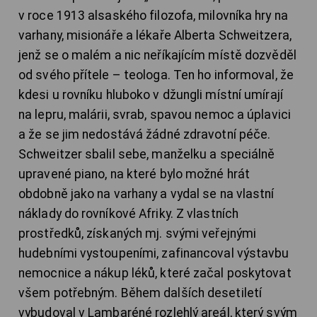
v roce 1913 alsaského filozofa, milovníka hry na
varhany, misionáře a lékaře Alberta Schweitzera,
jenž se o malém a nic neříkajícím místě dozvěděl
od svého přítele – teologa. Ten ho informoval, že
kdesi u rovníku hluboko v džungli místní umírají
na lepru, malárii, svrab, spavou nemoc a úplavici
a že se jim nedostává žádné zdravotní péče.
Schweitzer sbalil sebe, manželku a speciálně
upravené piano, na které bylo možné hrát
obdobně jako na varhany a vydal se na vlastní
náklady do rovníkové Afriky. Z vlastních
prostředků, získaných mj. svými veřejnými
hudebními vystoupeními, zafinancoval výstavbu
nemocnice a nákup léků, které začal poskytovat
všem potřebným. Během dalších desetiletí
vybudoval v Lambaréné rozlehlý areál, který svým