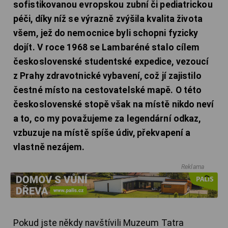
sofistikovanou evropskou zubní či pediatrickou
péči, díky níž se výrazně zvýšila kvalita života
všem, jež do nemocnice byli schopni fyzicky
dojít. V roce 1968 se Lambaréné stalo cílem
československé studentské expedice, vezoucí
z Prahy zdravotnické vybavení, což jí zajistilo
čestné místo na cestovatelské mapě. O této
československé stopě však na místě nikdo neví
a to, co my považujeme za legendární odkaz,
vzbuzuje na místě spíše údiv, překvapení a
vlastně nezájem.
Reklama
Pokud jste někdy navštívili Muzeum Tatra