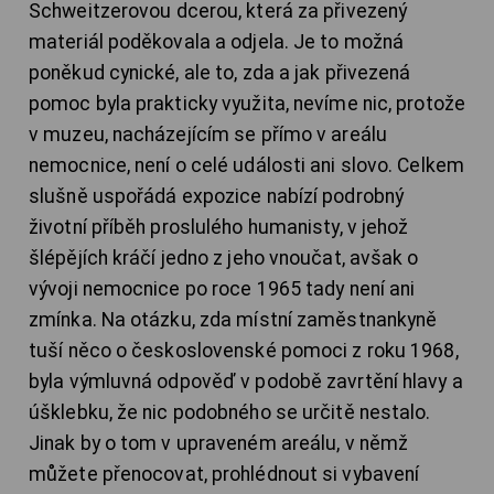
Schweitzerovou dcerou, která za přivezený
materiál poděkovala a odjela. Je to možná
poněkud cynické, ale to, zda a jak přivezená
pomoc byla prakticky využita, nevíme nic, protože
v muzeu, nacházejícím se přímo v areálu
nemocnice, není o celé události ani slovo. Celkem
slušně uspořádá expozice nabízí podrobný
životní příběh proslulého humanisty, v jehož
šlépějích kráčí jedno z jeho vnoučat, avšak o
vývoji nemocnice po roce 1965 tady není ani
zmínka. Na otázku, zda místní zaměstnankyně
tuší něco o československé pomoci z roku 1968,
byla výmluvná odpověď v podobě zavrtění hlavy a
úšklebku, že nic podobného se určitě nestalo.
Jinak by o tom v upraveném areálu, v němž
můžete přenocovat, prohlédnout si vybavení