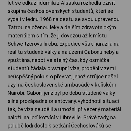
let se odkaz lidumila z Alsaska rozhodla oživit
skupina československých studentů, kteří se
vydali v lednu 1968 na cestu se svou upravenou
Tatrou naloženou léky a dalším zdravotnickým
materiálem s tím, že ji dovezou až k místu
Schweitzerova hrobu. Expedice však narazila na
realitu studené války a na území Gabonu nebyla
vpuštěna, neboť ve stejný čas, kdy osmička
studentů žádala o vstupní víza, proběhl v zemi
neúspěšný pokus o převrat, jehož strůjce našel
azyl na československé ambasádě v keňském
Nairobi. Gabon, jenž byl po dobu studené války
silně prozápadně orientovaný, vyhodnotil situaci
tak, že víza neudělil a umožnil přivezený materiál
naložil na loď kotvící v Libreville. Právě tady, na
palubě lodi došlo k setkání Čechoslováků se