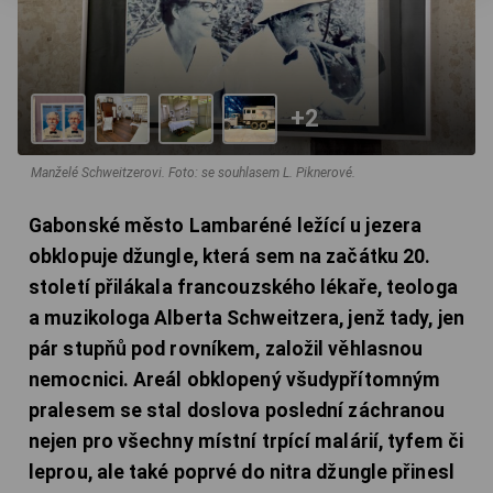
+2
Manželé Schweitzerovi. Foto: se souhlasem L. Piknerové.
Gabonské město Lambaréné ležící u jezera
obklopuje džungle, která sem na začátku 20.
století přilákala francouzského lékaře, teologa
a muzikologa Alberta Schweitzera, jenž tady, jen
pár stupňů pod rovníkem, založil věhlasnou
nemocnici. Areál obklopený všudypřítomným
pralesem se stal doslova poslední záchranou
nejen pro všechny místní trpící malárií, tyfem či
leprou, ale také poprvé do nitra džungle přinesl