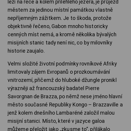
leží na řece a kolem přilehlého jezera, je průjezd
městem za jedinou místní památkou vlastně
nepříjemným zážitkem. Je to škoda, protože
objektivně řečeno, Gabon mnoho historicky
cenných míst nemá, a kromě několika bývalých
misijních stanic tady není nic, co by milovníky
historie zaujalo.
Velmi složité životní podmínky rovníkové Afriky
limitovaly zájem Evropanů o prozkoumávání
vnitrozemí, přičemž do hluboké džungle pronikl
výrazněji až francouzský badatel Pierre
Savorgnan de Brazza, po němž nese jméno hlavní
město současné Republiky Kongo – Brazzaville a
jenž kolem dnešního Lambaréné založil malou
misijní stanici. Místo, které v jazyce galoa
můžeme přeložit jako „zkusme to“, přilákalo