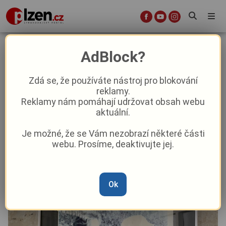
Linda Piknerová: Lambaréné:
AdBlock?
československá legenda, o které
Gabonci netuší
Zdá se, že používáte nástroj pro blokování
reklamy.
Reklamy nám pomáhají udržovat obsah webu
Aktuality
Názory a komentáře
aktuální.
Je možné, že se Vám nezobrazí některé části
Od
Linda Piknerová
–
13. 2.
|
08:00
webu. Prosíme, deaktivujte jej.
Ok