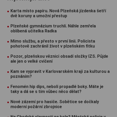
Karta místo papíru. Nová Plzeňská jízdenka šetří
dvě koruny a umožní přestup
Plzeňské gymnázium truchlí. Náhle zemřela
oblíbená učitelka Radka
Mimo službu, a přesto v první linii. Policista
pohotově zachránil život v plzeňském fitku
Pozor, plzeňskou věznici obsadí složky IZS. Půjde
ale jen o velké cvičení
Kam se vypravit v Karlovarském kraji za kulturou a
poznáním?
Fenomén hip dips, neboli propadlé boky. Máte je
taky a dá se s tím vůbec něco dělat?
Nové zázemí pro hasiče. Sobětice se dočkaly
moderní požární zbrojnice
Na Chodské slavnosti na kole? Městská policie v