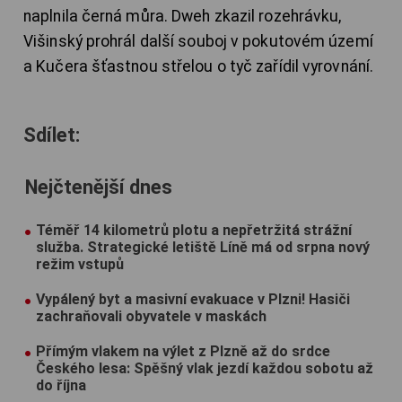
naplnila černá můra. Dweh zkazil rozehrávku,
Višinský prohrál další souboj v pokutovém území
a Kučera šťastnou střelou o tyč zařídil vyrovnání.
Sdílet:
Nejčtenější dnes
Téměř 14 kilometrů plotu a nepřetržitá strážní
služba. Strategické letiště Líně má od srpna nový
režim vstupů
Vypálený byt a masivní evakuace v Plzni! Hasiči
zachraňovali obyvatele v maskách
Přímým vlakem na výlet z Plzně až do srdce
Českého lesa: Spěšný vlak jezdí každou sobotu až
do října