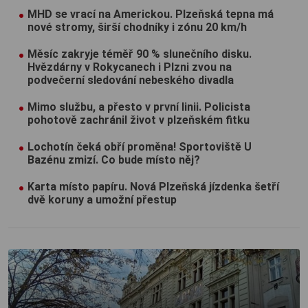
MHD se vrací na Americkou. Plzeňská tepna má
nové stromy, širší chodníky i zónu 20 km/h
Měsíc zakryje téměř 90 % slunečního disku.
Hvězdárny v Rokycanech i Plzni zvou na
podvečerní sledování nebeského divadla
Mimo službu, a přesto v první linii. Policista
pohotově zachránil život v plzeňském fitku
Lochotín čeká obří proměna! Sportoviště U
Bazénu zmizí. Co bude místo něj?
Karta místo papíru. Nová Plzeňská jízdenka šetří
dvě koruny a umožní přestup