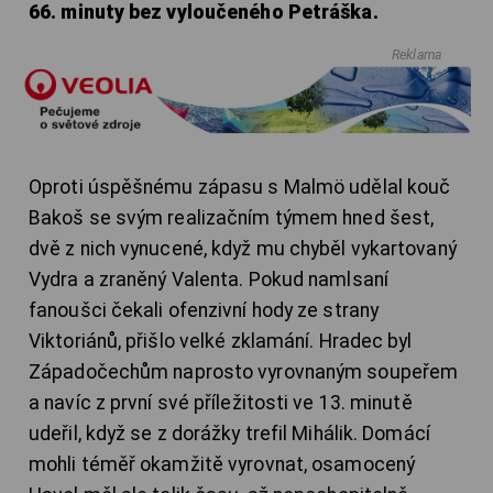
66. minuty bez vyloučeného Petráška.
Reklama
Oproti úspěšnému zápasu s Malmö udělal kouč
Bakoš se svým realizačním týmem hned šest,
dvě z nich vynucené, když mu chyběl vykartovaný
Vydra a zraněný Valenta. Pokud namlsaní
fanoušci čekali ofenzivní hody ze strany
Viktoriánů, přišlo velké zklamání. Hradec byl
Západočechům naprosto vyrovnaným soupeřem
a navíc z první své příležitosti ve 13. minutě
udeřil, když se z dorážky trefil Mihálik. Domácí
mohli téměř okamžitě vyrovnat, osamocený