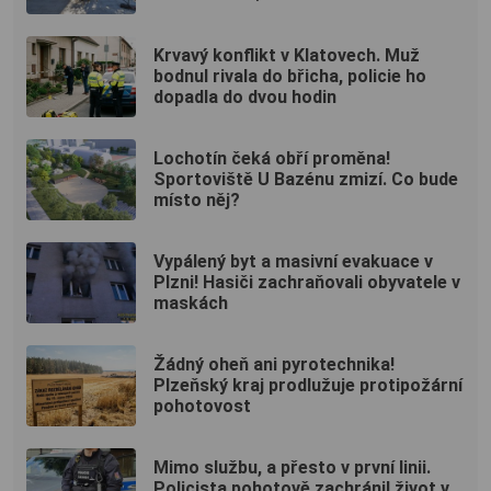
Krvavý konflikt v Klatovech. Muž
bodnul rivala do břicha, policie ho
dopadla do dvou hodin
Lochotín čeká obří proměna!
Sportoviště U Bazénu zmizí. Co bude
místo něj?
Vypálený byt a masivní evakuace v
Plzni! Hasiči zachraňovali obyvatele v
maskách
Žádný oheň ani pyrotechnika!
Plzeňský kraj prodlužuje protipožární
pohotovost
Mimo službu, a přesto v první linii.
Policista pohotově zachránil život v