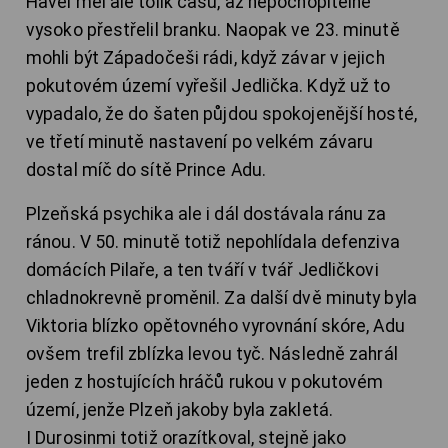
Havel měl ale tolik času, až nepochopitelně
vysoko přestřelil branku. Naopak ve 23. minutě
mohli být Západočeši rádi, když závar v jejich
pokutovém území vyřešil Jedlička. Když už to
vypadalo, že do šaten půjdou spokojenější hosté,
ve třetí minutě nastavení po velkém závaru
dostal míč do sítě Prince Adu.
Plzeňská psychika ale i dál dostávala ránu za
ránou. V 50. minutě totiž nepohlídala defenziva
domácích Pilaře, a ten tváří v tvář Jedličkovi
chladnokrevně proměnil. Za další dvě minuty byla
Viktoria blízko opětovného vyrovnání skóre, Adu
ovšem trefil zblízka levou tyč. Následně zahrál
jeden z hostujících hráčů rukou v pokutovém
území, jenže Plzeň jakoby byla zakletá.
I Durosinmi totiž orazítkoval, stejně jako