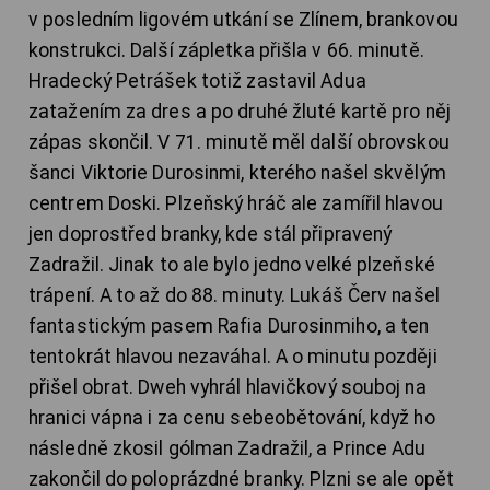
v posledním ligovém utkání se Zlínem, brankovou
konstrukci. Další zápletka přišla v 66. minutě.
Hradecký Petrášek totiž zastavil Adua
zatažením za dres a po druhé žluté kartě pro něj
zápas skončil. V 71. minutě měl další obrovskou
šanci Viktorie Durosinmi, kterého našel skvělým
centrem Doski. Plzeňský hráč ale zamířil hlavou
jen doprostřed branky, kde stál připravený
Zadražil. Jinak to ale bylo jedno velké plzeňské
trápení. A to až do 88. minuty. Lukáš Červ našel
fantastickým pasem Rafia Durosinmiho, a ten
tentokrát hlavou nezaváhal. A o minutu později
přišel obrat. Dweh vyhrál hlavičkový souboj na
hranici vápna i za cenu sebeobětování, když ho
následně zkosil gólman Zadražil, a Prince Adu
zakončil do poloprázdné branky. Plzni se ale opět