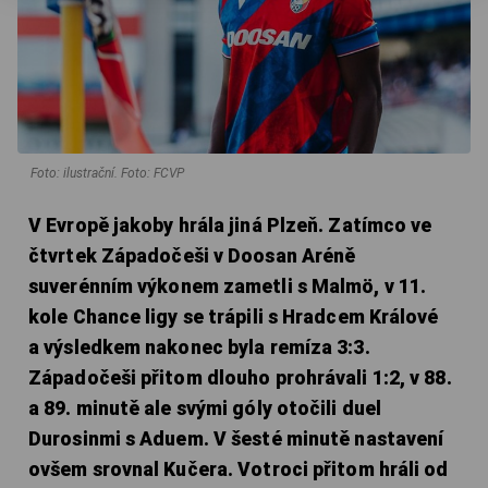
Foto: ilustrační. Foto: FCVP
V Evropě jakoby hrála jiná Plzeň. Zatímco ve
čtvrtek Západočeši v Doosan Aréně
suverénním výkonem zametli s Malmö, v 11.
kole Chance ligy se trápili s Hradcem Králové
a výsledkem nakonec byla remíza 3:3.
Západočeši přitom dlouho prohrávali 1:2, v 88.
a 89. minutě ale svými góly otočili duel
Durosinmi s Aduem. V šesté minutě nastavení
ovšem srovnal Kučera. Votroci přitom hráli od