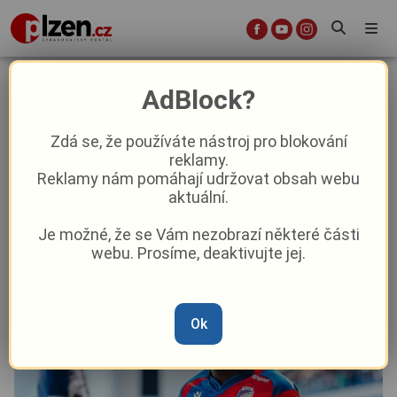
Liga není Evropa, Plzeň v bláznivém
AdBlock?
zápase opět ztratila výhru v úplném
závěru
Zdá se, že používáte nástroj pro blokování
reklamy.
Reklamy nám pomáhají udržovat obsah webu
Sport
Aktuálně
aktuální.
Je možné, že se Vám nezobrazí některé části
Od
Marie Osvaldová
–
5. 10. 2025
|
15:29
webu. Prosíme, deaktivujte jej.
Ok