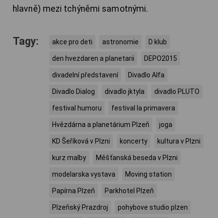
hlavně) mezi tchýněmi samotnými.
Tagy:
akce pro deti
astronomie
D klub
den hvezdaren a planetarii
DEPO2015
divadelní představení
Divadlo Alfa
Divadlo Dialog
divadlo jktyla
divadlo PLUTO
festival humoru
festival la primavera
Hvězdárna a planetárium Plzeň
joga
KD Šeříková v Plzni
koncerty
kultura v Plzni
kurz malby
Měšťanská beseda v Plzni
modelarska vystava
Moving station
Papírna Plzeň
Parkhotel Plzeň
Plzeňský Prazdroj
pohybove studio plzen