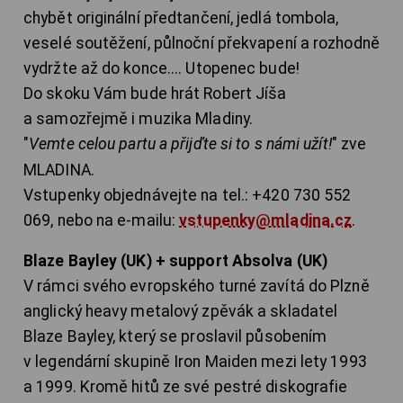
chybět originální předtančení, jedlá tombola,
veselé soutěžení, půlnoční překvapení a rozhodně
vydržte až do konce.... Utopenec bude!
Do skoku Vám bude hrát Robert Jíša
a samozřejmě i muzika Mladiny.
"
Vemte celou partu a přijďte si to s námi užít!
" zve
MLADINA.
Vstupenky objednávejte na tel.: +420 730 552
069, nebo na e-mailu:
vstupenky@mladina.cz
.
Blaze Bayley (UK) + support Absolva (UK)
V rámci svého evropského turné zavítá do Plzně
anglický heavy metalový zpěvák a skladatel
Blaze Bayley, který se proslavil působením
v legendární skupině Iron Maiden mezi lety 1993
a 1999. Kromě hitů ze své pestré diskografie