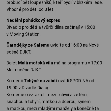
probudí pět loupežníků, kteří bydlí v blízkém lese.
Vhodné pro děti od 3 let
Nedělní pohádkový expres
Divadlo pro děti a tvůrčí dílna začínají v 15:00
v Moving Station.
Čarodějky ze Salemu
uvidíte od 16:00 na Nové
scéně DJKT.
Balet
Malá mořská víla
má na programu v 17:00
Malá scéna DJKT.
Komedii
Tchýně na zabití
uvádí SPODINA od
19:00 v Divadle Dialog.
Komedie o vztazích mezi tchýní a zetěm,
snachou a tchýní, matkou a dcerou, synem
a matkou, mezi mladými manžely a konečně (a