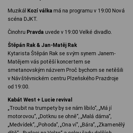
Muzikál
Kozí válka
má na programu v 19:00 Nová
scéna DJKT.
Činohru
Pravda
uvede v 19:00 Velké divadlo.
Štěpán Rak & Jan-Matěj Rak
Kytarista Štěpán Rak se svým synem Janem-
Matějem vás potěší koncertem se
smetanovským názvem Proč bychom se netěšili
v Návštěvnickém centru Plzeňského Prazdroje
od 19:00.
Kabát West + Lucie revival
„Troubit na trumpety by se nám líbilo“, „Má jí
motorovou“, „Dotknu se ohně“, „Malá dáma“,
„Medvídek“, „Pohoda“, „Ona ví“, „Bára“, „Zkamenělý
dítě“, „Burlaci na Volze“ a celou řadu dalších