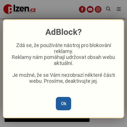
Kulturní tipy: co přinese třetí
AdBlock?
březnový víkend?
Zdá se, že používáte nástroj pro blokování
reklamy.
Kultura
Reklamy nám pomáhají udržovat obsah webu
aktuální.
Od
Peggy Kýrová
–
14. 3. 2024
|
17:00
Je možné, že se Vám nezobrazí některé části
webu. Prosíme, deaktivujte jej.
Ok