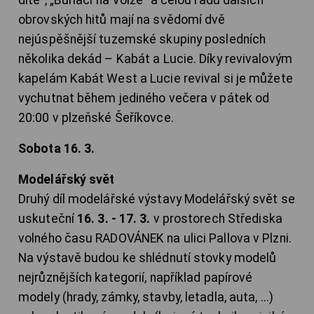
obrovských hitů mají na svědomí dvě
nejúspěšnější tuzemské skupiny posledních
několika dekád – Kabát a Lucie. Díky revivalovým
kapelám Kabát West a Lucie revival si je můžete
vychutnat během jediného večera v pátek od
20:00 v plzeňské Šeříkovce.
Sobota 16. 3.
Modelářský svět
Druhý díl modelářské výstavy Modelářský svět se
uskuteční
16. 3. - 17. 3.
v prostorech Střediska
volného času RADOVÁNEK na ulici Pallova v Plzni.
Na výstavě budou ke shlédnutí stovky modelů
nejrůznějších kategorií, například papírové
modely (hrady, zámky, stavby, letadla, auta, ...)