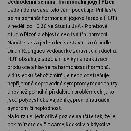
Jednodenní seminář hormonální jógy | Plzeň
Jeden den a vaše tělo vám poděkuje! Přihlaste
se na seminář hormonální jógové terapie (HJT)
v neděli od 10:30 ve Studiu J+A - Pohybové
studio Plzeň a objevte svoji vnitřní harmonii.
Naučte se za jeden den sestavu cviků podle
Dinah Rodrigues vedoucí ke zdraví těla i ducha.
HJT obsahuje speciální cviky na reaktivaci
produkce a hlavně na harmonizaci hormonů,
v důsledku čehož zmírňuje nebo odstraňuje
nepříjemné doprovodné symptomy menopauzy
a rovněž pomáhá při dalších problémech, jako
jsou polycystické vaječníky, premenstruační
syndrom či neplodnost.
Na kurzu si jednotlivé pozice naučíte tak, že je
pak můžete cvičit samy, kdekoliv a kdykoliv!