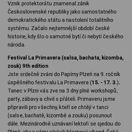
Vznik protektorátu znamenal zánik
Československé republiky jako samostatného
demokratického státu a nastolení totalitního
systému. Začalo nejtemnější období české
historie, kdy šlo o samotné bytí či nebytí českého
národa.
Festival La Primavera (salsa, bachata, kizomba,
zouk) 9th edition
Jste srdečně zváni do Papírny Plzeň na 9. ročník
úspěšného festivalu La Primavera (
15. - 17. 3.
)
.
Tanec v Plzni vás zve na 3 dny plné workshopů,
party, zábavy a chvil s přáteli. Primaveru jsme
připravili pro všechny, kteří se chtějí v tanci
(salse, bachatě, kizombě a zouku) posunout
dále. Mezinárodně uznávaní lektoři se sjedou do
Plzně, aby s vámi strávili březnový víkend. Čeká