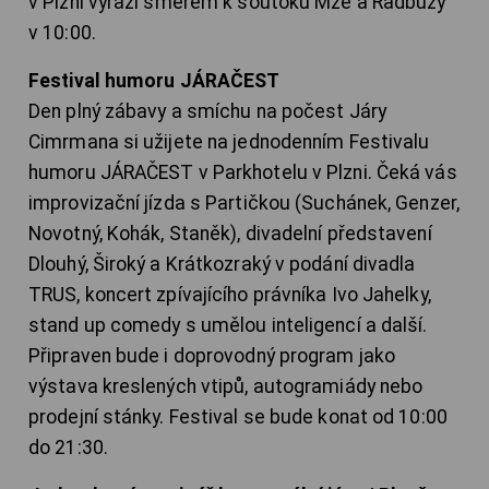
v Plzni vyrazí směrem k soutoku Mže a Radbuzy
v 10:00.
Festival humoru JÁRAČEST
Den plný zábavy a smíchu na počest Járy
Cimrmana si užijete na jednodenním Festivalu
humoru JÁRAČEST v Parkhotelu v Plzni. Čeká vás
improvizační jízda s Partičkou (Suchánek, Genzer,
Novotný, Kohák, Staněk), divadelní představení
Dlouhý, Široký a Krátkozraký v podání divadla
TRUS, koncert zpívajícího právníka Ivo Jahelky,
stand up comedy s umělou inteligencí a další.
Připraven bude i doprovodný program jako
výstava kreslených vtipů, autogramiády nebo
prodejní stánky. Festival se bude konat od 10:00
do 21:30.