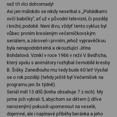
než tři vlci dohromady!
Asi jen málokdo se nikdy nesetkal s „Pohádkami
ovčí babičky“, ať už v původní televizní, či později
i knižní, podobě. Není divu, vždyť tento cyklus byl
vůbec prvním kresleným večerníčkovským
seriálem, a zároveň i prvním, jehož vypravěčkou
byla nenapodobitelná a okouzlující Jiřina
Bohdalová. Vznikl v roce 1966 v režii V. Bedřicha,
který spolu s animátory rozhýbal černobílé kresby
B. Šišky. Zanedlouho mu tedy bude 60 let! Vysílal
se o rok později (tehdy ještě byl Večerníček na
programu jen 3x týdně).
Seriál měl 13 dílů (kniha obsahuje 7 z nich). My
jsme jich vybrali 5, abychom se dětem (i dříve
narozeným) pokusili upomenout na veselé,
dojemné, ale i napínavé příběhy beránka a jeho