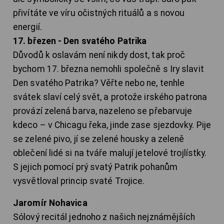
přivítáte ve víru očistných rituálů a s novou
energií.
17. březen - Den svatého Patrika
Důvodů k oslavám není nikdy dost, tak proč
bychom 17. března nemohli společně s Iry slavit
Den svatého Patrika? Věřte nebo ne, tenhle
svátek slaví celý svět, a protože irského patrona
provází zelená barva, nazeleno se přebarvuje
kdeco – v Chicagu řeka, jinde zase sjezdovky. Pije
se zelené pivo, jí se zelené housky a zeleně
oblečení lidé si na tváře malují jetelové trojlístky.
S jejich pomocí prý svatý Patrik pohanům
vysvětloval princip svaté Trojice.
Jaromír Nohavica
Sólový recitál jednoho z našich nejznámějších