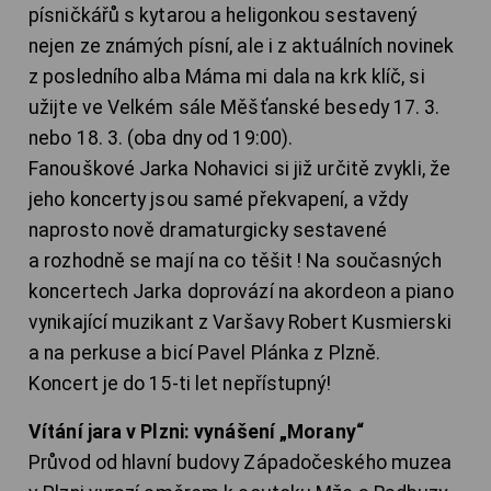
písničkářů s kytarou a heligonkou sestavený
nejen ze známých písní, ale i z aktuálních novinek
z posledního alba Máma mi dala na krk klíč, si
užijte ve Velkém sále Měšťanské besedy 17. 3.
nebo 18. 3. (oba dny od 19:00).
Fanouškové Jarka Nohavici si již určitě zvykli, že
jeho koncerty jsou samé překvapení, a vždy
naprosto nově dramaturgicky sestavené
a rozhodně se mají na co těšit ! Na současných
koncertech Jarka doprovází na akordeon a piano
vynikající muzikant z Varšavy Robert Kusmierski
a na perkuse a bicí Pavel Plánka z Plzně.
Koncert je do 15-ti let nepřístupný!
Vítání jara v Plzni: vynášení „Morany“
Průvod od hlavní budovy Západočeského muzea