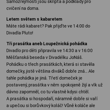
Samozřejmostí jsou skripta a podklady pro
cvičení na doma.
Letem světem s kabaretem
Máte rádi kabaret? Pak přijďte ve 14:00 do
Divadla Pluto!
Tři prasátka aneb Loupežnická pohádka
Divadlo pro děti připravila ve 14:30 a v 16:00
Měšťanská beseda v Divadélku JoNáš.
Pohádku o třech prasátkách, která si stavěla
domečky, jistě většina diváků dobře zná… Ale
tahle pohádka je jiná. Třetí domeček je
postavený, prasátka v něm spokojeně žijí a vlk už
dávno zapomněl, co tu vlastně kdysi chtěl.
A prasátka si hospodaří, náramně dobře si vaří
a upečou si borůvkový koláč! Vůně koláče ale