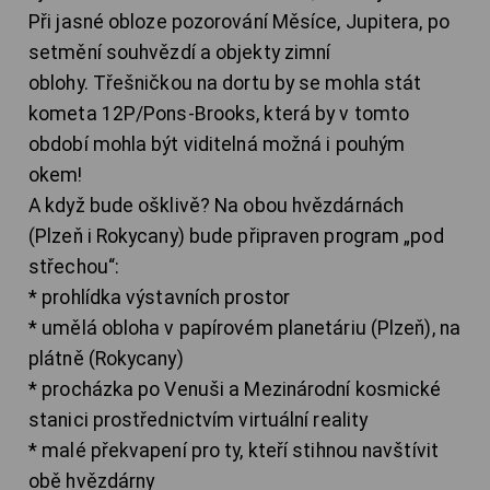
Při jasné obloze pozorování Měsíce, Jupitera, po
setmění souhvězdí a objekty zimní
oblohy. Třešničkou na dortu by se mohla stát
kometa 12P/Pons-Brooks, která by v tomto
období mohla být viditelná možná i pouhým
okem!
A když bude ošklivě? Na obou hvězdárnách
(Plzeň i Rokycany) bude připraven program „pod
střechou“:
* prohlídka výstavních prostor
* umělá obloha v papírovém planetáriu (Plzeň), na
plátně (Rokycany)
* procházka po Venuši a Mezinárodní kosmické
stanici prostřednictvím virtuální reality
* malé překvapení pro ty, kteří stihnou navštívit
obě hvězdárny