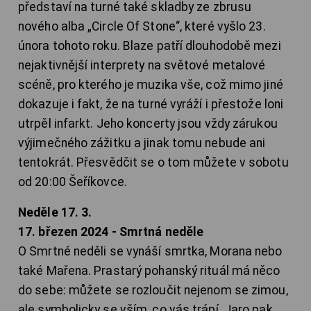
představí na turné také skladby ze zbrusu
nového alba „Circle Of Stone“, které vyšlo 23.
února tohoto roku. Blaze patří dlouhodobě mezi
nejaktivnější interprety na světové metalové
scéně, pro kterého je muzika vše, což mimo jiné
dokazuje i fakt, že na turné vyráží i přestože loni
utrpěl infarkt. Jeho koncerty jsou vždy zárukou
výjimečného zážitku a jinak tomu nebude ani
tentokrát. Přesvědčit se o tom můžete v sobotu
od 20:00 Šeříkovce.
Neděle 17. 3.
17. březen 2024 - Smrtná neděle
O Smrtné neděli se vynáší smrtka, Morana nebo
také Mařena. Prastarý pohanský rituál má něco
do sebe: můžete se rozloučit nejenom se zimou,
ale symbolicky se vším, co vás trápí. Jaro pak