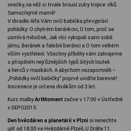
ovečky, na něž si trvale brousí zuby trojice vlků.
Samozřejmě marně!
V divadle Alfa Vám ovčí babička převypráví
pohádky: O chytrém beránkovi, O tom, proč se
usmívá měsíček, Jak vlci vykopali sami sobě
jámu, Beránek a falešní beránci a O tom velkém
vlčím vystřelení. Všechny příběhy vám zahrajeme
s přispěním nejrůznějších typů šitých loutek
a herců v maskách. A abychom nezapomněli –
„Pohádky ovčí babičky“ poprvé uvidíte barevně!
Inscenace je určena divákům od 3 let.
Kurz malby
ArtMoment
začne v 17:00 v Ústředně
v DEPO2015.
Den hvězdáren a planetárií v Plzni
si nenechte
ujít od 18:00 ve Hvězdárně Plzeň, U Dráhy 11.