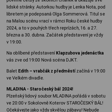
lidské stránky. Autorkou hudby je Lenka Nota, pod
libretem je podepsaná Olga Sommerová. Titul se
na Malou scénu vrací v rámci Roku české hudby
2024, a to v pouhých třech reprízách, 16. a 27.
března a 30. dubna. Začátek představení je vždy
v 19:00.
Na oblíbené představení
Klapzubova jedenáctka
vás zve od 19:00 Nová scéna DJKT.
Balet
Edith – vrabčák z předměstí
začíná v 19:00
ve Velkém divadle.
MLADINA - Staročeský bál 2024!
Plzeňský lidový soubor MLADINA pořádá v sobotu
ve 20:00 v Sokolovně Koterov STAROČESKÝ BÁL!
Očekávejte jako vždy skvělou zábavu! Nebude