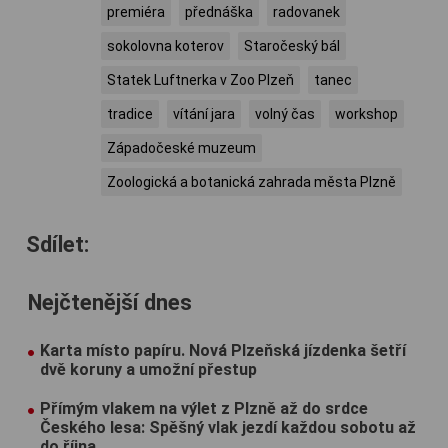
premiéra
přednáška
radovanek
sokolovna koterov
Staročeský bál
Statek Luftnerka v Zoo Plzeň
tanec
tradice
vítání jara
volný čas
workshop
Západočeské muzeum
Zoologická a botanická zahrada města Plzně
Sdílet:
Nejčtenější dnes
Karta místo papíru. Nová Plzeňská jízdenka šetří
dvě koruny a umožní přestup
Přímým vlakem na výlet z Plzně až do srdce
Českého lesa: Spěšný vlak jezdí každou sobotu až
do října