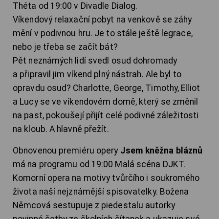
Théta od 19:00 v Divadle Dialog.
Víkendový relaxační pobyt na venkově se záhy
mění v podivnou hru. Je to stále ještě legrace,
nebo je třeba se začít bát?
Pět neznámých lidí svedl osud dohromady
a připravil jim víkend plný nástrah. Ale byl to
opravdu osud? Charlotte, George, Timothy, Elliot
a Lucy se ve víkendovém domě, který se změnil
na past, pokoušejí přijít celé podivné záležitosti
na kloub. A hlavně přežít.
Obnovenou premiéru opery
Jsem kněžna bláznů
má na programu od 19:00 Malá scéna DJKT.
Komorní opera na motivy tvůrčího i soukromého
života naší nejznámější spisovatelky. Božena
Němcová sestupuje z piedestalu autorky
povinné četby ze školních čítanek a ukazuje své