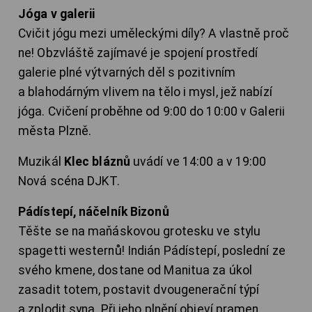
Jóga v galerii
Cvičit jógu mezi uměleckými díly? A vlastně proč
ne! Obzvláště zajímavé je spojení prostředí
galerie plné výtvarných děl s pozitivním
a blahodárným vlivem na tělo i mysl, jež nabízí
jóga. Cvičení proběhne od 9:00 do 10:00 v Galerii
města Plzně.
Muzikál
Klec bláznů
uvádí ve 14:00 a v 19:00
Nová scéna DJKT.
Pádístepí, náčelník Bizonů
Těšte se na maňáskovou grotesku ve stylu
spagetti westernů! Indián Pádístepí, poslední ze
svého kmene, dostane od Manitua za úkol
zasadit totem, postavit dvougenerační týpí
a zplodit syna. Při jeho plnění objeví pramen