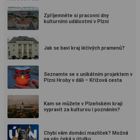
Zpříjemněte si pracovní dny
kulturními událostmi v Plzni
Jak se baví kraj léčivých pramenů?
Seznamte se s unikátním projektem v
Plzni Hroby v dáli – Křížová cesta
Kam se můžete v Plzeňském kraji
vypravit za kulturou i poznáním?
Chybí vám domácí mazlíček? Možná
na vás čeká v útulku