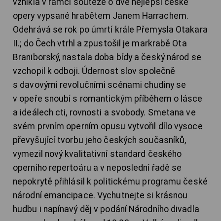
vznikla v rámci soutěže o dvě nejlepší české
opery vypsané hrabětem Janem Harrachem.
Odehrává se rok po úmrtí krále Přemysla Otakara
II.; do Čech vtrhl a zpustošil je markrabě Ota
Braniborský, nastala doba bídy a český národ se
vzchopil k odboji. Údernost slov společně
s davovými revolučními scénami chudiny se
v opeře snoubí s romantickým příběhem o lásce
a ideálech cti, rovnosti a svobody. Smetana ve
svém prvním operním opusu vytvořil dílo vysoce
převyšující tvorbu jeho českých současníků,
vymezil nový kvalitativní standard českého
operního repertoáru a v neposlední řadě se
nepokrytě přihlásil k politickému programu české
národní emancipace. Vychutnejte si krásnou
hudbu i napínavý děj v podání Národního divadla