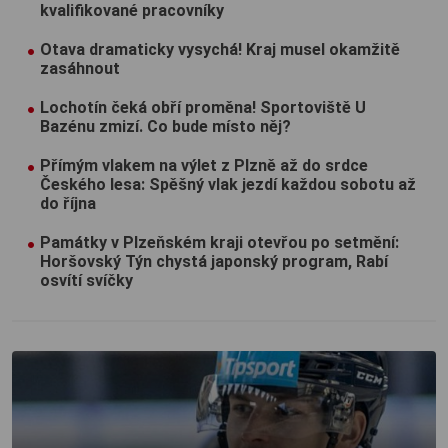
kvalifikované pracovníky
Otava dramaticky vysychá! Kraj musel okamžitě
zasáhnout
Lochotín čeká obří proměna! Sportoviště U
Bazénu zmizí. Co bude místo něj?
Přímým vlakem na výlet z Plzně až do srdce
Českého lesa: Spěšný vlak jezdí každou sobotu až
do října
Památky v Plzeňském kraji otevřou po setmění:
Horšovský Týn chystá japonský program, Rabí
osvítí svíčky