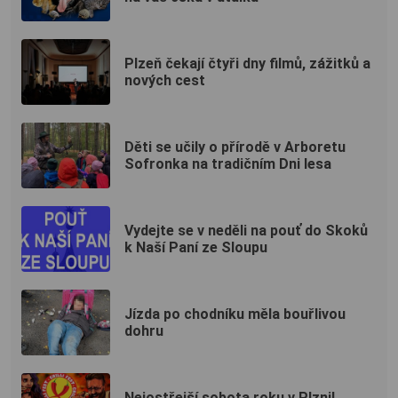
Plzeň čekají čtyři dny filmů, zážitků a
nových cest
Děti se učily o přírodě v Arboretu
Sofronka na tradičním Dni lesa
Vydejte se v neděli na pouť do Skoků
k Naší Paní ze Sloupu
Jízda po chodníku měla bouřlivou
dohru
Nejostřejší sobota roku v Plzni!