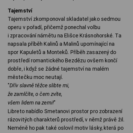
Tajemství
Tajemství zkomponoval skladatel jako sedmou
operu v pořadí, přičemž ponechal volbu
i zpracování námětu na Elišce Krásnohorské. Ta
napsala příběh Kalinů a Malinů upomínající na
spor Kapuletů a Monteků. Příběh zasazený do
prostředí romantického Bezdězu ovšem končí
dobře, i když se žádné tajemství na malém
městečku moc neutají.
"
Dřív slavně těžce slibte mi,
že zamlčíte, o čem zvíte,
všem lidem na zemi!
"
Libreto nabídlo Smetanovi prostor pro zobrazení
rázovitých charakterů prostředí, v němž právě žil.
Neméně ho pak také oslovil motiv lásky, která po