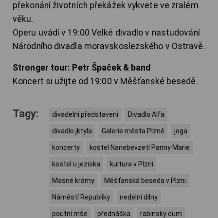
překonání životních překážek vykvete ve zralém
věku.
Operu uvádí v 19:00 Velké divadlo v nastudování
Národního divadla moravskoslezského v Ostravě.
Stronger tour: Petr Špaček & band
Koncert si užijte od 19:00 v Měšťanské besedě.
Tagy:
divadelní představení
Divadlo Alfa
divadlo jktyla
Galerie města Plzně
joga
koncerty
kostel Nanebevzetí Panny Marie
kostel u jeziska
kultura v Plzni
Masné krámy
Měšťanská beseda v Plzni
Náměstí Republiky
nedelni dilny
poutní mše
přednáška
rabinsky dum