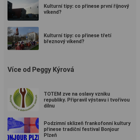
Kulturní tipy: co přinese první říjnový
víkend?
Kulturní tipy: co přinese třetí
březnový víkend?
Více od Peggy Kýrová
TOTEM zve na oslavy vzniku
republiky. Připravil výstavu i tvořivou
dílnu
Podzimní sklizeň frankofonní kultury
přinese tradiční festival Bonjour
Plzeň