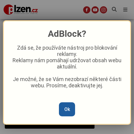
Kulturní tipy: co přinese první
AdBlock?
lednový víkend?
Zdá se, že používáte nástroj pro blokování
reklamy.
Aktuality
Kultura
Reklamy nám pomáhají udržovat obsah webu
aktuální.
Od
Peggy Kýrová
–
2. 1. 2025
|
17:00
Je možné, že se Vám nezobrazí některé části
webu. Prosíme, deaktivujte jej.
Ok