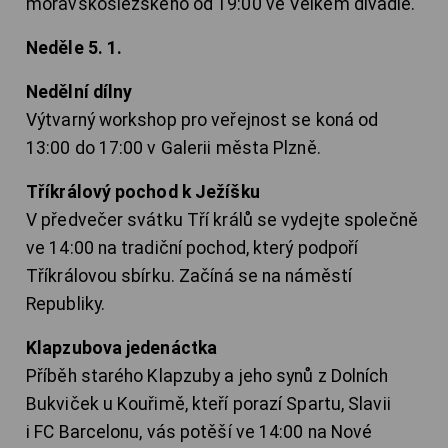
moravskoslezského od 19:00 ve Velkém divadle.
Neděle 5. 1.
Nedělní dílny
Výtvarný workshop pro veřejnost se koná od
13:00 do 17:00 v Galerii města Plzně.
Tříkrálový pochod k Ježíšku
V předvečer svátku Tří králů se vydejte společně
ve 14:00 na tradiční pochod, který podpoří
Tříkrálovou sbírku. Začíná se na náměstí
Republiky.
Klapzubova jedenáctka
Příběh starého Klapzuby a jeho synů z Dolních
Bukviček u Kouřimě, kteří porazí Spartu, Slavii
i FC Barcelonu, vás potěší ve 14:00 na Nové