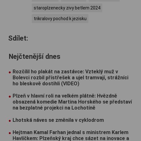
staroplzenecky zivy betlem 2024
trikralovy pochod k jezisku
Sdílet:
Nejčtenější dnes
Rozčílil ho plakát na zastávce: Vzteklý muž v
Bolevci rozbil přístřešek a ujel tramvají, strážníci
ho bleskově dostihli (VIDEO)
Plzeň v hlavní roli na velkém plátně: Hvězdně
obsazená komedie Martina Horského se představí
na bezplatné projekci na Lochotíně
Lhotská náves se změnila v cyklodrom
Hejtman Kamal Farhan jednal s ministrem Karlem
Havlíčkem: Plzeňský kraj chce sázet na inovace a