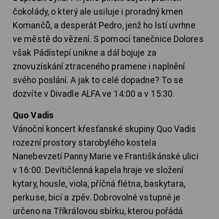
čokolády, o který ale usiluje i proradný kmen
Komančů, a desperát Pedro, jenž ho lstí uvrhne
ve městě do vězení. S pomocí tanečnice Dolores
však Pádístepí unikne a dál bojuje za
znovuzískání ztraceného pramene i naplnění
svého poslání. A jak to celé dopadne? To se
dozvíte v Divadle ALFA ve 14:00 a v 15:30.
Quo Vadis
Vánoční koncert křesťanské skupiny Quo Vadis
rozezní prostory starobylého kostela
Nanebevzetí Panny Marie ve Františkánské ulici
v 16:00. Devítičlenná kapela hraje ve složení
kytary, housle, viola, příčná flétna, baskytara,
perkuse, bicí a zpěv. Dobrovolné vstupné je
určeno na Tříkrálovou sbírku, kterou pořádá