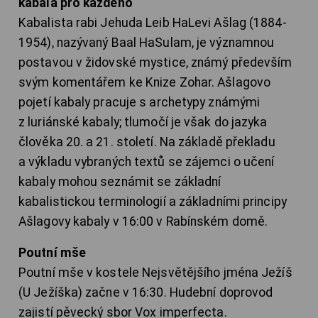
kabala pro každého
Kabalista rabi Jehuda Leib HaLevi Ašlag (1884-
1954), nazývaný Baal HaSulam, je významnou
postavou v židovské mystice, známý především
svým komentářem ke Knize Zohar. Ašlagovo
pojetí kabaly pracuje s archetypy známými
z luriánské kabaly; tlumočí je však do jazyka
člověka 20. a 21. století. Na základě překladu
a výkladu vybraných textů se zájemci o učení
kabaly mohou seznámit se základní
kabalistickou terminologií a základními principy
Ašlagovy kabaly v 16:00 v Rabínském domě.
Poutní mše
Poutní mše v kostele Nejsvětějšího jména Ježíš
(U Ježíška) začne v 16:30. Hudební doprovod
zajistí pěvecký sbor Vox imperfecta.