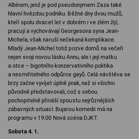
Albínem, jenž je pod pseudonymem Zaza také
hlavní hvězdou podniku. Běžné dny dvou mužů,
kteří spolu dvacet let v dobrém i ve zlém žijí,
pracují a vychovávají Georgesova syna Jean-
Michela, však naruší nečekaná komplikace.
Mladý Jean-Michel totiž pozve domů na večeři
nejen svoji novou lásku Annu, ale i její matku
a otce – bigotního konzervativního politika
a nesmiřitelného odpůrce gayů. Celá návštěva se
brzy začne vyvíjet úplně jinak, než si všichni
původně představovali, což s sebou
pochopitelně přináší spoustu nejrůznějších
zábavných situací. Bujarou komedii má na
programu v 19:00 Nová scéna DJKT.
Sobota 4. 1.