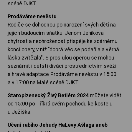
scéně DJKT.
Prodáváme nevěstu
Rodiče se dohodnou po narození svých dětí na
jejich budoucím sňatku. Jenom Jeníkova
chytrost a neohroženost přispěje ke zdárnému
konci opery, v níž "dobrá věc se podařila a věrná
láska zvítězila". S proslulou operou se mohou
seznámit i dětští diváci prostřednictvím svěží
a hravé adaptace Prodáváme nevěstu v 15:00
a v 17:00 na Malé scéně DJKT.
Staroplzenecký Živý Betlém 2024
můžete vidět
od 15:00 po Tříkrálovém pochodu ke kostelu
u Ježíška.
Učení rabiho Jehudy HaLevy Ašlaga aneb