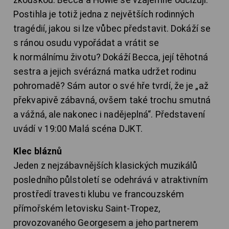
Postihla je totiž jedna z největších rodinných
tragédií, jakou si lze vůbec představit. Dokáží se
s ránou osudu vypořádat a vrátit se
k normálnímu životu? Dokáží Becca, její těhotná
sestra a jejich svérázná matka udržet rodinu
pohromadě? Sám autor o své hře tvrdí, že je „až
překvapivě zábavná, ovšem také trochu smutná
a vážná, ale nakonec i nadějeplná“. Představení
uvádí v 19:00 Malá scéna DJKT.
Klec bláznů
Jeden z nejzábavnějších klasických muzikálů
posledního půlstoletí se odehrává v atraktivním
prostředí travesti klubu ve francouzském
přímořském letovisku Saint-Tropez,
provozovaného Georgesem a jeho partnerem