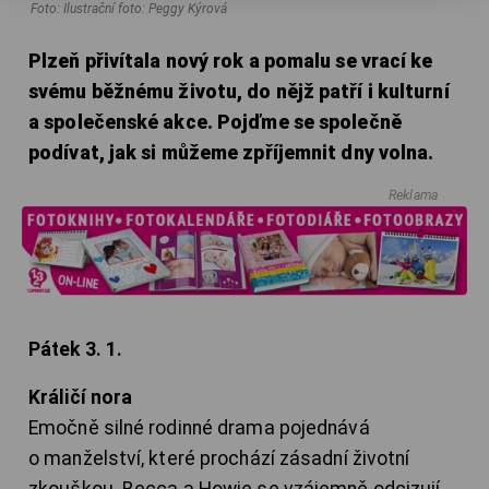
Foto: Ilustrační foto: Peggy Kýrová
Plzeň přivítala nový rok a pomalu se vrací ke
svému běžnému životu, do nějž patří i kulturní
a společenské akce. Pojďme se společně
podívat, jak si můžeme zpříjemnit dny volna.
Reklama
Pátek 3. 1.
Králičí nora
Emočně silné rodinné drama pojednává
o manželství, které prochází zásadní životní
zkouškou. Becca a Howie se vzájemně odcizují.