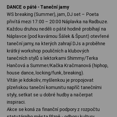
DANCE o páté - Taneční jamy
WS breaking (Summer), jam, DJ set – Poeta
přivítá mezi 17:00 – 20:00 Náplavka na Radbuze.
Každou druhou neděli o páté hodině probíhají na
Náplavce (pod kavárnou Šálek & Špunt) otevřené
taneční jamy, na kterých zahrají DJs a proběhne
krátký workshop pouličních a klubových
tanečních stylů s lektorkami Shimmy/Terka
Hančová a Summer/Kačka Kračmanová (hiphop,
house dance, locking/funk, breaking).
Vítán je kdokoliv, myšlenkou je propojovat
plzeňskou taneční komunitu napříč tanečními
styly, setkat se u dobré hudby a načerpat
inspiraci.
Akce se koná za finanční podpory z rozpočtu
statutárního města Plzně - odboru kultury.