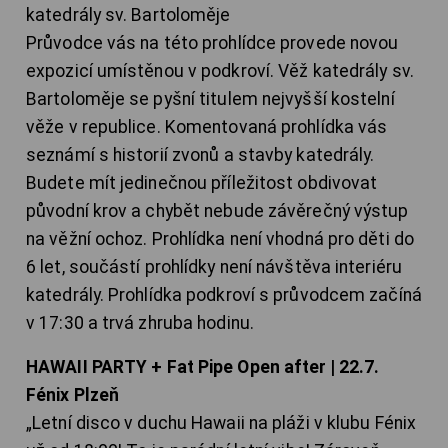
katedrály sv. Bartoloměje
Průvodce vás na této prohlídce provede novou
expozicí umístěnou v podkroví. Věž katedrály sv.
Bartoloměje se pyšní titulem nejvyšší kostelní
věže v republice. Komentovaná prohlídka vás
seznámí s historií zvonů a stavby katedrály.
Budete mít jedinečnou příležitost obdivovat
původní krov a chybět nebude závěrečný výstup
na věžní ochoz. Prohlídka není vhodná pro děti do
6 let, součástí prohlídky není návštěva interiéru
katedrály. Prohlídka podkroví s průvodcem začíná
v 17:30 a trvá zhruba hodinu.
HAWAII PARTY + Fat Pipe Open after | 22.7.
Fénix Plzeň
„Letní disco v duchu Hawaii na pláži v klubu Fénix