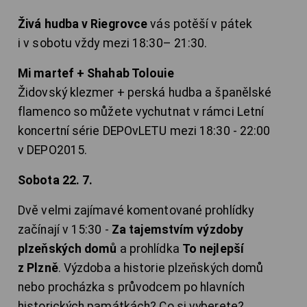
Živá hudba v Riegrovce
vás potěší v pátek
i v sobotu vždy mezi 18:30– 21:30.
Mi martef + Shahab Tolouie
Židovský klezmer + perská hudba a španělské
flamenco so můžete vychutnat v rámci Letní
koncertní série DEPOvLETU mezi 18:30 - 22:00
v DEPO2015.
Sobota 22. 7.
Dvě velmi zajímavé komentované prohlídky
začínají v 15:30 -
Za tajemstvím výzdoby
plzeňských domů
a prohlídka
To nejlepší
z Plzně
. Výzdoba a historie plzeňských domů
nebo procházka s průvodcem po hlavních
historických památkách? Co si vyberete?