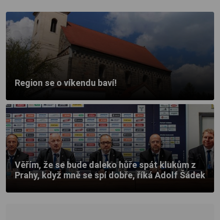
Region se o víkendu baví!
Věřím, že se bude daleko hůře spát klukům z
Prahy, když mně se spí dobře, říká Adolf Šádek