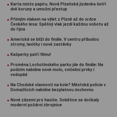
Karta místo papíru. Nová Plzeňská jízdenka šetří
dvě koruny a umožní přestup
Přímým vlakem na výlet z Plzně až do srdce
Českého lesa: Spěšný vlak jezdí každou sobotu až
do října
Americká se blíží do finále. V centru přibudou
stromy, lavičky i nové zastávky
Kašperky patří filmu!
Proměna Lochotínského parku jde do finále: Na
podzim nabídne nové molo, cvičební prvky i
vodopád
Na Chodské slavnosti na kole? Městská policie v
Domažlicích nabídne bezplatnou úschovnu
Nové zázemí pro hasiče. Sobětice se dočkaly
moderní požární zbrojnice