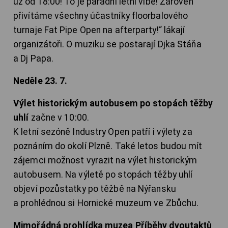
už od 18:00! To je parádní letní vibe! Zároveň
přivítáme všechny účastníky floorbalového
turnaje Fat Pipe Open na afterparty!“ lákají
organizátoři. O muziku se postarají Djka Stáňa
a Dj Papa.
Neděle 23. 7.
Výlet historickým autobusem po stopách těžby
uhlí
začne v 10:00.
K letní sezóně Industry Open patří i výlety za
poznáním do okolí Plzně. Také letos budou mít
zájemci možnost vyrazit na výlet historickým
autobusem. Na výletě po stopách těžby uhlí
objeví pozůstatky po těžbě na Nýřansku
a prohlédnou si Hornické muzeum ve Zbůchu.
Mimořádná prohlídka muzea Příběhy dvoutaktů