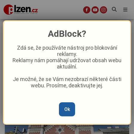
Kulturní tipy: co přinese čtvrtý
AdBlock?
červencový víkend?
Zdá se, že používáte nástroj pro blokování
reklamy.
Kultura
Reklamy nám pomáhají udržovat obsah webu
aktuální.
Od
Peggy Kýrová
–
20. 7. 2023
|
16:00
Je možné, že se Vám nezobrazí některé části
webu. Prosíme, deaktivujte jej.
Ok