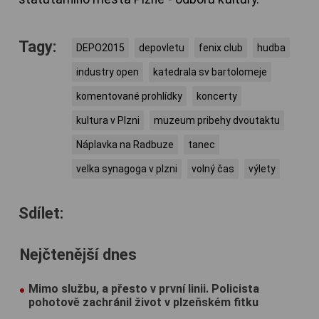
Tagy:
DEPO2015
depovletu
fenix club
hudba
industry open
katedrala sv bartolomeje
komentované prohlídky
koncerty
kultura v Plzni
muzeum pribehy dvoutaktu
Náplavka na Radbuze
tanec
velka synagoga v plzni
volný čas
výlety
Sdílet:
Nejčtenější dnes
Mimo službu, a přesto v první linii. Policista
pohotově zachránil život v plzeňském fitku