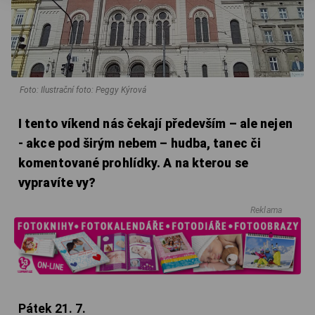
Foto: Ilustrační foto: Peggy Kýrová
I tento víkend nás čekají především – ale nejen
- akce pod širým nebem – hudba, tanec či
komentované prohlídky. A na kterou se
vypravíte vy?
Reklama
Pátek 21. 7.