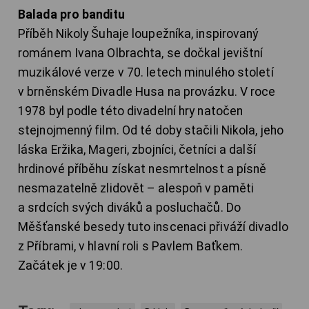
Balada pro banditu
Příběh Nikoly Šuhaje loupežníka, inspirovaný
románem Ivana Olbrachta, se dočkal jevištní
muzikálové verze v 70. letech minulého století
v brněnském Divadle Husa na provázku. V roce
1978 byl podle této divadelní hry natočen
stejnojmenný film. Od té doby stačili Nikola, jeho
láska Eržika, Mageri, zbojníci, četníci a další
hrdinové příběhu získat nesmrtelnost a písně
nesmazatelně zlidovět – alespoň v paměti
a srdcích svých diváků a posluchačů. Do
Měšťanské besedy tuto inscenaci přiváží divadlo
z Příbrami, v hlavní roli s Pavlem Baťkem.
Začátek je v 19:00.