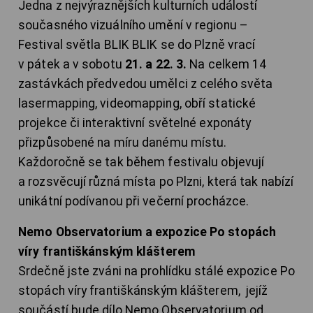
Jedna z nejvýraznějších kulturních událostí
současného vizuálního umění v regionu –
Festival světla BLIK BLIK se do Plzně vrací
v pátek a v sobotu
21. a 22. 3.
Na celkem 14
zastávkách předvedou umělci z celého světa
lasermapping, videomapping, obří statické
projekce či interaktivní světelné exponáty
přizpůsobené na míru danému místu.
Každoročně se tak během festivalu objevují
a rozsvěcují různá místa po Plzni, která tak nabízí
unikátní podívanou při večerní procházce.
Nemo Observatorium a expozice Po stopách
víry františkánským klášterem
Srdečně jste zváni na prohlídku stálé expozice Po
stopách víry františkánským klášterem, jejíž
součástí bude dílo Nemo Observatorium od