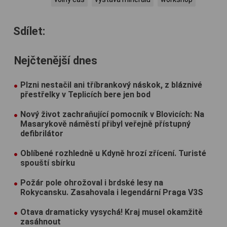
Sdílet:
Nejčtenější dnes
Plzni nestačil ani tříbrankový náskok, z bláznivé
přestřelky v Teplicích bere jen bod
Nový život zachraňující pomocník v Blovicích: Na
Masarykově náměstí přibyl veřejně přístupný
defibrilátor
Oblíbené rozhledně u Kdyně hrozí zřícení. Turisté
spouští sbírku
Požár pole ohrožoval i brdské lesy na
Rokycansku. Zasahovala i legendární Praga V3S
Otava dramaticky vysychá! Kraj musel okamžitě
zasáhnout