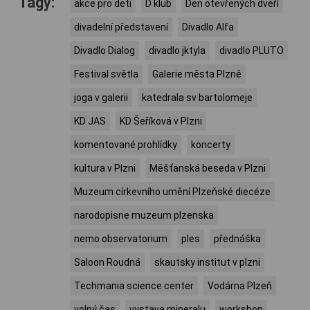
Tagy:
akce pro deti
D klub
Den otevřených dveří
divadelní představení
Divadlo Alfa
Divadlo Dialog
divadlo jktyla
divadlo PLUTO
Festival světla
Galerie města Plzně
joga v galerii
katedrala sv bartolomeje
KD JAS
KD Šeříková v Plzni
komentované prohlídky
koncerty
kultura v Plzni
Měšťanská beseda v Plzni
Muzeum církevního umění Plzeňské diecéze
narodopisne muzeum plzenska
nemo observatorium
ples
přednáška
Saloon Roudná
skautsky institut v plzni
Techmania science center
Vodárna Plzeň
volný čas
vystava mineralu
workshop