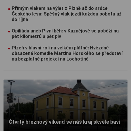
Přímým vlakem na výlet z Plzně až do srdce
Českého lesa: Spěšný vlak jezdí každou sobotu až
do října
Opiliáda aneb Pivní běh: v Kaznějově se poběží na
pět kilometrů a pět piv
Plzeň v hlavní roli na velkém plátně: Hvězdně
obsazená komedie Martina Horského se představí
na bezplatné projekci na Lochotíně
Čtvrtý březnový víkend se náš kraj skvěle baví