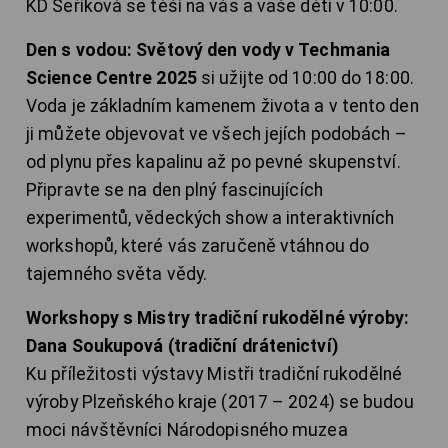
KD Šeříková se těší na vás a vaše děti v 10:00.
Den s vodou: Světový den vody v Techmania
Science Centre 2025
si užijte od 10:00 do 18:00.
Voda je základním kamenem života a v tento den
ji můžete objevovat ve všech jejích podobách –
od plynu přes kapalinu až po pevné skupenství.
Připravte se na den plný fascinujících
experimentů, vědeckých show a interaktivních
workshopů, které vás zaručeně vtáhnou do
tajemného světa vědy.
Workshopy s Mistry tradiční rukodělné výroby:
Dana Soukupová (tradiční drátenictví)
Ku příležitosti výstavy Mistři tradiční rukodělné
výroby Plzeňského kraje (2017 – 2024) se budou
moci návštěvníci Národopisného muzea