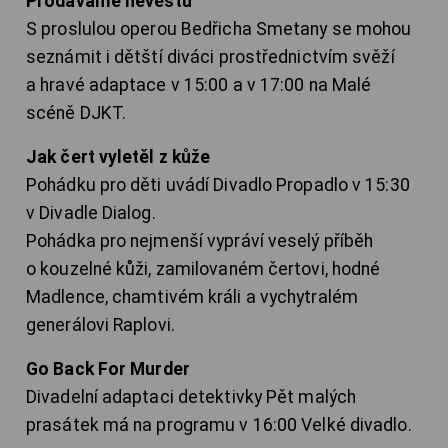
Prodáváme nevěstu
S proslulou operou Bedřicha Smetany se mohou
seznámit i dětští diváci prostřednictvím svěží
a hravé adaptace v 15:00 a v 17:00 na Malé
scéně DJKT.
Jak čert vyletěl z kůže
Pohádku pro děti uvádí Divadlo Propadlo v 15:30
v Divadle Dialog.
Pohádka pro nejmenší vypráví veselý příběh
o kouzelné kůži, zamilovaném čertovi, hodné
Madlence, chamtivém králi a vychytralém
generálovi Raplovi.
Go Back For Murder
Divadelní adaptaci detektivky Pět malých
prasátek má na programu v 16:00 Velké divadlo.