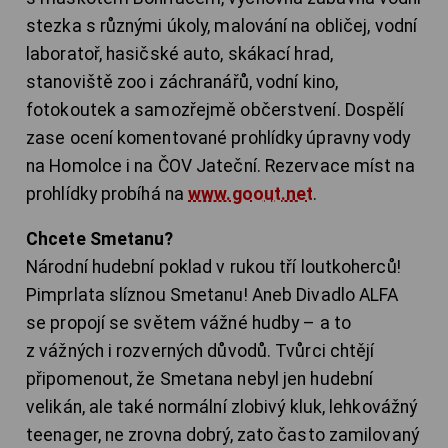
stezka s různými úkoly, malování na obličej, vodní
laboratoř, hasičské auto, skákací hrad,
stanoviště zoo i záchranářů, vodní kino,
fotokoutek a samozřejmě občerstvení. Dospělí
zase ocení komentované prohlídky úpravny vody
na Homolce i na ČOV Jateční. Rezervace míst na
prohlídky probíhá na
www.goout.net
.
Chcete Smetanu?
Národní hudební poklad v rukou tří loutkoherců!
Pimprlata slíznou Smetanu! Aneb Divadlo ALFA
se propojí se světem vážné hudby – a to
z vážných i rozverných důvodů. Tvůrci chtějí
připomenout, že Smetana nebyl jen hudební
velikán, ale také normální zlobivý kluk, lehkovážný
teenager, ne zrovna dobrý, zato často zamilovaný