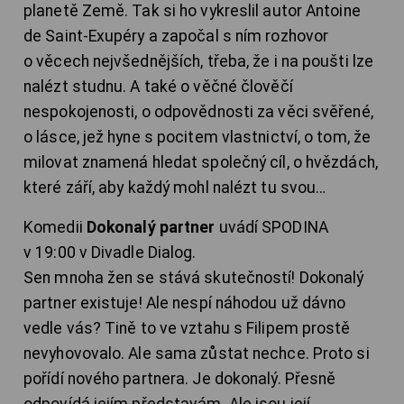
planetě Země. Tak si ho vykreslil autor Antoine
de Saint-Exupéry a započal s ním rozhovor
o věcech nejvšednějších, třeba, že i na poušti lze
nalézt studnu. A také o věčné člověčí
nespokojenosti, o odpovědnosti za věci svěřené,
o lásce, jež hyne s pocitem vlastnictví, o tom, že
milovat znamená hledat společný cíl, o hvězdách,
které září, aby každý mohl nalézt tu svou…
Komedii
Dokonalý partner
uvádí SPODINA
v 19:00 v Divadle Dialog.
Sen mnoha žen se stává skutečností! Dokonalý
partner existuje! Ale nespí náhodou už dávno
vedle vás? Tině to ve vztahu s Filipem prostě
nevyhovovalo. Ale sama zůstat nechce. Proto si
pořídí nového partnera. Je dokonalý. Přesně
odpovídá jejím představám. Ale jsou její