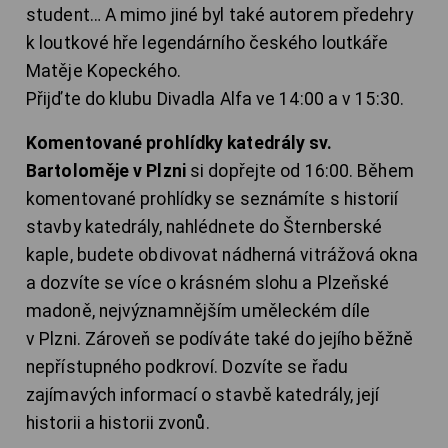
student… A mimo jiné byl také autorem předehry
k loutkové hře legendárního českého loutkáře
Matěje Kopeckého.
Přijďte do klubu Divadla Alfa ve 14:00 a v 15:30.
Komentované prohlídky katedrály sv.
Bartoloměje v Plzni
si dopřejte od 16:00. Během
komentované prohlídky se seznámíte s historií
stavby katedrály, nahlédnete do Šternberské
kaple, budete obdivovat nádherná vitrážová okna
a dozvíte se více o krásném slohu a Plzeňské
madoně, nejvýznamnějším uměleckém díle
v Plzni. Zároveň se podíváte také do jejího běžně
nepřístupného podkroví. Dozvíte se řadu
zajímavých informací o stavbě katedrály, její
historii a historii zvonů.