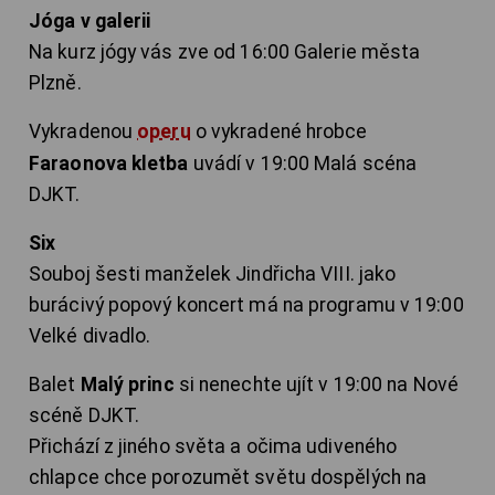
Jóga v galerii
Na kurz jógy vás zve od 16:00 Galerie města
Plzně.
Vykradenou
operu
o vykradené hrobce
Faraonova kletba
uvádí v 19:00 Malá scéna
DJKT.
Six
Souboj šesti manželek Jindřicha VIII. jako
burácivý popový koncert má na programu v 19:00
Velké divadlo.
Balet
Malý princ
si nenechte ujít v 19:00 na Nové
scéně DJKT.
Přichází z jiného světa a očima udiveného
chlapce chce porozumět světu dospělých na