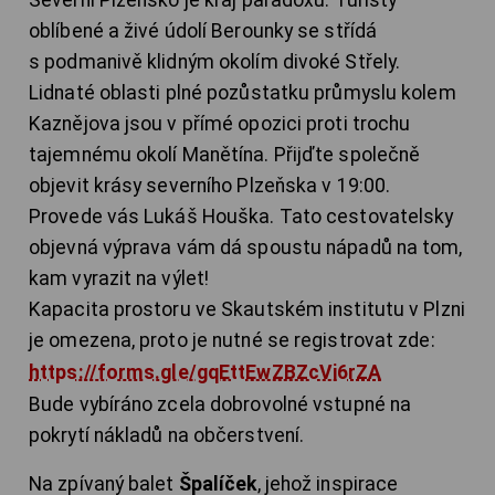
oblíbené a živé údolí Berounky se střídá
s podmanivě klidným okolím divoké Střely.
Lidnaté oblasti plné pozůstatku průmyslu kolem
Kaznějova jsou v přímé opozici proti trochu
tajemnému okolí Manětína. Přijďte společně
objevit krásy severního Plzeňska v 19:00.
Provede vás Lukáš Houška. Tato cestovatelsky
objevná výprava vám dá spoustu nápadů na tom,
kam vyrazit na výlet!
Kapacita prostoru ve Skautském institutu v Plzni
je omezena, proto je nutné se registrovat zde:
https://forms.gle/gqEttEwZBZcVi6rZA
Bude vybíráno zcela dobrovolné vstupné na
pokrytí nákladů na občerstvení.
Na zpívaný balet
Špalíček
, jehož inspirace