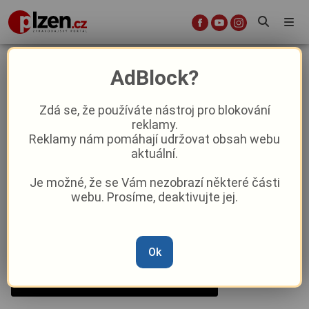
Kulturní tipy: co přinese čtvrtý
AdBlock?
březnový víkend?
Zdá se, že používáte nástroj pro blokování
reklamy.
Aktuality
Kultura
Reklamy nám pomáhají udržovat obsah webu
aktuální.
Od
Peggy Kýrová
–
20. 3. 2025
|
17:00
Je možné, že se Vám nezobrazí některé části
webu. Prosíme, deaktivujte jej.
Ok