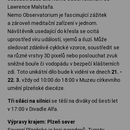
Lawrence Malstafa.
Nemo Observatorium je fascinující zážitek
a zároveň meditační zařízení v jednom.
Návštěvník usedající do křesla se ocitá
uprostřed víru událostí, vjemů a iluzí. Může
sledovat zdánlivě cyklické vzorce, soustředit se
na různé vrstvy 3D pixelů nebo poslouchat zvuk
sněžné bouře či vodopádu v bezpečí klášterních
zdí. Toto unikátní dílo bude k vidění ve dnech
21. -
22. 3.
vždy od 10:00 do 18:00 v Muzeu církevního
umění plzeňské diecéze.
Tři siláci na silnici
se těší na diváky od šesti let
v 17:00 v Divadle Alfa.
Výpravy krajem: Plzeň sever
Severní Plzeňsko je kraj paradoxů. Turisty