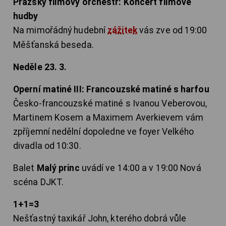
Pražský filmový orchestr: Koncert filmové
hudby
Na mimořádný hudební
zážitek
vás zve od 19:00
Měšťanská beseda.
Neděle 23. 3.
Operní matiné III: Francouzské matiné s harfou
Česko-francouzské matiné s Ivanou Veberovou,
Martinem Kosem a Maximem Averkievem vám
zpříjemní nedělní dopoledne ve foyer Velkého
divadla od 10:30.
Balet
Malý princ
uvádí ve 14:00 a v 19:00 Nová
scéna DJKT.
1+1=3
Nešťastný taxikář John, kterého dobrá vůle