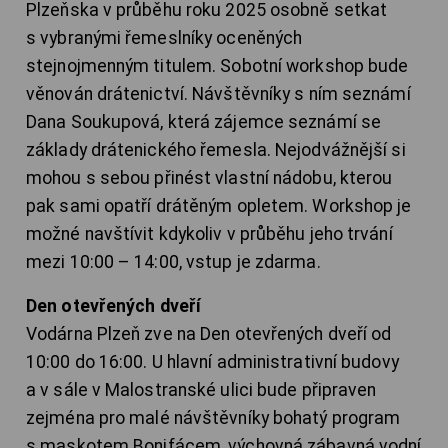
Plzeňska v průběhu roku 2025 osobně setkat
s vybranými řemeslníky oceněných
stejnojmenným titulem. Sobotní workshop bude
věnován drátenictví. Návštěvníky s ním seznámí
Dana Soukupová, která zájemce seznámí se
základy drátenického řemesla. Nejodvážnější si
mohou s sebou přinést vlastní nádobu, kterou
pak sami opatří drátěným opletem. Workshop je
možné navštívit kdykoliv v průběhu jeho trvání
mezi 10:00 – 14:00, vstup je zdarma.
Den otevřených dveří
Vodárna Plzeň zve na Den otevřených dveří od
10:00 do 16:00. U hlavní administrativní budovy
a v sále v Malostranské ulici bude připraven
zejména pro malé návštěvníky bohatý program
s maskotem Bonifácem, výchovná zábavná vodní