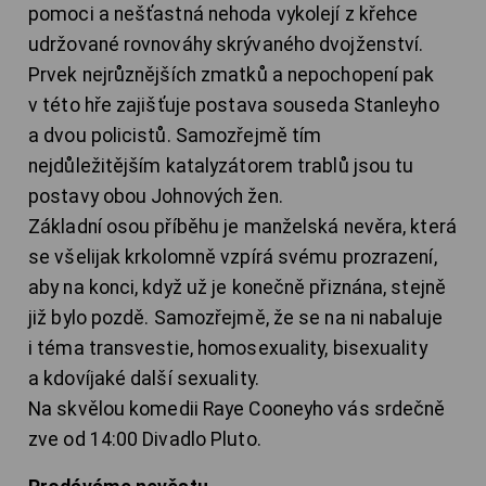
pomoci a nešťastná nehoda vykolejí z křehce
udržované rovnováhy skrývaného dvojženství.
Prvek nejrůznějších zmatků a nepochopení pak
v této hře zajišťuje postava souseda Stanleyho
a dvou policistů. Samozřejmě tím
nejdůležitějším katalyzátorem trablů jsou tu
postavy obou Johnových žen.
Základní osou příběhu je manželská nevěra, která
se všelijak krkolomně vzpírá svému prozrazení,
aby na konci, když už je konečně přiznána, stejně
již bylo pozdě. Samozřejmě, že se na ni nabaluje
i téma transvestie, homosexuality, bisexuality
a kdovíjaké další sexuality.
Na skvělou komedii Raye Cooneyho vás srdečně
zve od 14:00 Divadlo Pluto.