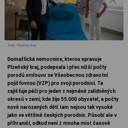
Foto: Plzeňský kraj
Domažlická nemocnice, kterou spravuje
Plzeňský kraj, podepsala i přes nižší počty
porodů smlouvu se Všeobecnou zdravotní
pojišťovnou (VZP) pro svoji porodnici. Ta
zajišťuje péči pro jeden z nejméně zalidněných
okresů v zemi, kde žije 55.000 obyvatel, a počty
nově narozených dětí tam nejsou tak vysoké
jako ve většině českých porodnic. Působí ale v
příhraničí, odkud není z mnoha míst časově