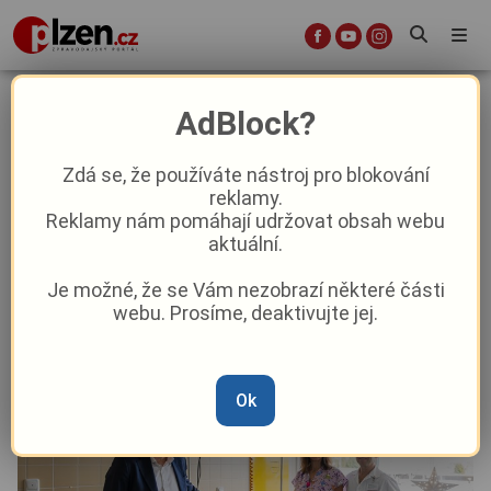
Porodnice v Domažlicích nekončí.
AdBlock?
Nemocnice podepsala i přes nižší
počty porodů smlouvu s VZP
Zdá se, že používáte nástroj pro blokování
reklamy.
Reklamy nám pomáhají udržovat obsah webu
Aktuality
Aktuálně
aktuální.
Je možné, že se Vám nezobrazí některé části
Od
Marie Osvaldová
–
23. 12. 2025
|
15:15
webu. Prosíme, deaktivujte jej.
Ok