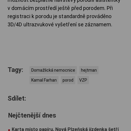
možnost bezplatné návštěvy porodní asistentky
v domácím prostředí ještě před porodem. Při
registraci k porodu je standardně prováděno
3D/4D ultrazvukové vyšetření se záznamem.
Tagy:
Domažlická nemocnice
hejtman
Kamal Farhan
porod
VZP
Sdílet:
Nejčtenější dnes
Karta místo papíru. Nová Plzeňská jízdenka šetří