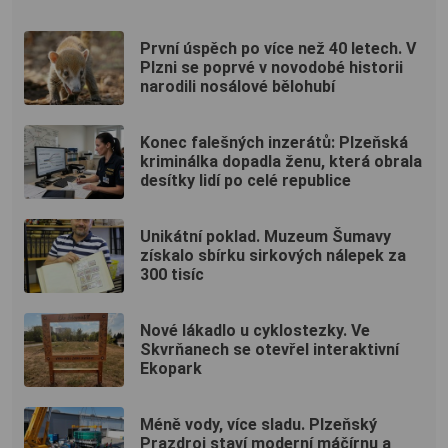
První úspěch po více než 40 letech. V
Plzni se poprvé v novodobé historii
narodili nosálové bělohubí
Konec falešných inzerátů: Plzeňská
kriminálka dopadla ženu, která obrala
desítky lidí po celé republice
Unikátní poklad. Muzeum Šumavy
získalo sbírku sirkových nálepek za
300 tisíc
Nové lákadlo u cyklostezky. Ve
Skvrňanech se otevřel interaktivní
Ekopark
Méně vody, více sladu. Plzeňský
Prazdroj staví moderní máčírnu a