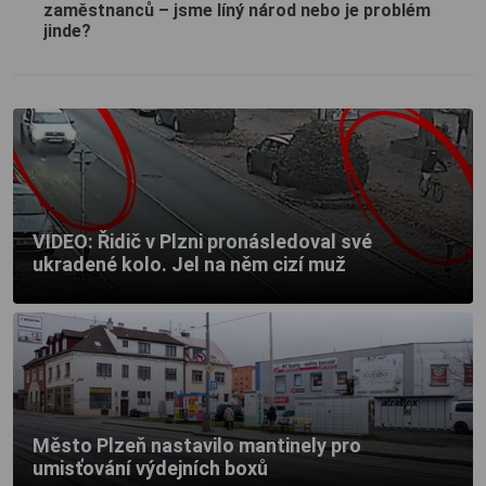
zaměstnanců – jsme líný národ nebo je problém
jinde?
VIDEO: Řidič v Plzni pronásledoval své
ukradené kolo. Jel na něm cizí muž
Město Plzeň nastavilo mantinely pro
umisťování výdejních boxů