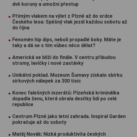
dvě koruny a umožní přestup
Přímým vlakem na výlet z Plzně až do srdce
Českého lesa: Spěšný vlak jezdí každou sobotu až
do října
Fenomén hip dips, neboli propadlé boky. Máte je
taky a dá se s tím vůbec něco dělat?
Americká se blíží do finále. V centru přibudou
stromy, lavičky i nové zastávky
Unikátní poklad. Muzeum Šumavy získalo sbírku
sirkových nálepek za 300 tisíc
Konec falešných inzerátů: Plzeňská kriminálka
dopadla ženu, která obrala desítky lidí po celé
republice
Centrum Plzně jako letní zahrada. Inspiral Garden
pokračuje až do soboty
Matěj Novák: Nízká produktivita českých