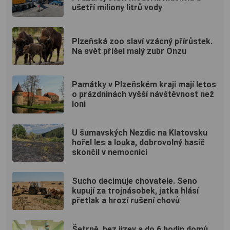
ušetří miliony litrů vody
Plzeňská zoo slaví vzácný přírůstek.
Na svět přišel malý zubr Onzu
Památky v Plzeňském kraji mají letos
o prázdninách vyšší návštěvnost než
loni
U šumavských Nezdic na Klatovsku
hořel les a louka, dobrovolný hasič
skončil v nemocnici
Sucho decimuje chovatele. Seno
kupují za trojnásobek, jatka hlásí
přetlak a hrozí rušení chovů
Šetrně, bez jizev a do 6 hodin domů.